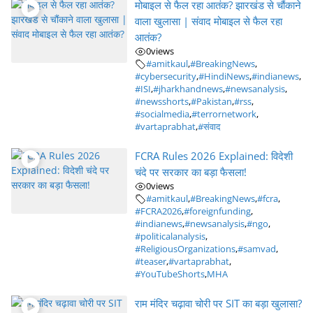
मोबाइल से फैल रहा आतंक? झारखंड से चौंकाने
वाला खुलासा | संवाद मोबाइल से फैल रहा
आतंक?
0
views
#amitkaul
,
#BreakingNews
,
#cybersecurity
,
#HindiNews
,
#indianews
,
#ISI
,
#jharkhandnews
,
#newsanalysis
,
#newsshorts
,
#Pakistan
,
#rss
,
#socialmedia
,
#terrornetwork
,
#vartaprabhat
,
#संवाद
FCRA Rules 2026 Explained: विदेशी
चंदे पर सरकार का बड़ा फैसला!
0
views
#amitkaul
,
#BreakingNews
,
#fcra
,
#FCRA2026
,
#foreignfunding
,
#indianews
,
#newsanalysis
,
#ngo
,
#politicalanalysis
,
#ReligiousOrganizations
,
#samvad
,
#teaser
,
#vartaprabhat
,
#YouTubeShorts
,
MHA
राम मंदिर चढ़ावा चोरी पर SIT का बड़ा खुलासा?