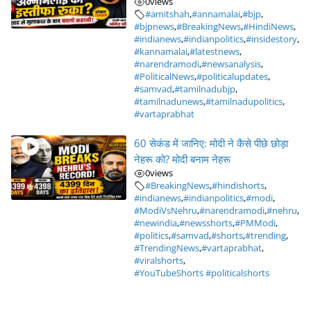
0
views
#amitshah
,
#annamalai
,
#bjp
,
#bjpnews
,
#BreakingNews
,
#HindiNews
,
#indianews
,
#indianpolitics
,
#insidestory
,
#kannamalai
,
#latestnews
,
#narendramodi
,
#newsanalysis
,
#PoliticalNews
,
#politicalupdates
,
#samvad
,
#tamilnadubjp
,
#tamilnadunews
,
#tamilnadupolitics
,
#vartaprabhat
60 सेकंड में जानिए: मोदी ने कैसे पीछे छोड़ा
नेहरू को? मोदी बनाम नेहरू
0
views
#BreakingNews
,
#hindishorts
,
#indianews
,
#indianpolitics
,
#modi
,
#ModiVsNehru
,
#narendramodi
,
#nehru
,
#newindia
,
#newsshorts
,
#PMModi
,
#politics
,
#samvad
,
#shorts
,
#trending
,
#TrendingNews
,
#vartaprabhat
,
#viralshorts
,
#YouTubeShorts #politicalshorts