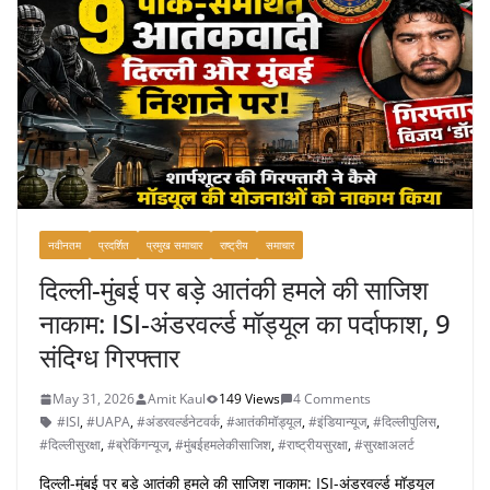
नवीनतम
प्रदर्शित
प्रमुख समाचार
राष्ट्रीय
समाचार
दिल्ली-मुंबई पर बड़े आतंकी हमले की साजिश
नाकाम: ISI-अंडरवर्ल्ड मॉड्यूल का पर्दाफाश, 9
संदिग्ध गिरफ्तार
May 31, 2026
Amit Kaul
149 Views
4 Comments
#ISI
,
#UAPA
,
#अंडरवर्ल्डनेटवर्क
,
#आतंकीमॉड्यूल
,
#इंडियान्यूज
,
#दिल्लीपुलिस
,
#दिल्लीसुरक्षा
,
#ब्रेकिंगन्यूज
,
#मुंबईहमलेकीसाजिश
,
#राष्ट्रीयसुरक्षा
,
#सुरक्षाअलर्ट
दिल्ली-मुंबई पर बड़े आतंकी हमले की साजिश नाकाम: ISI-अंडरवर्ल्ड मॉड्यूल