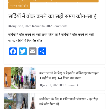
स्वास्थ्य और फिटनेस
सर्दियों में वॉक करने का सही समय कौन-सा है
August 3, 2026
Amit Kaul
2 Comments
सर्दियों में वॉक करने का सही समय कौन-सा है सर्दियों में वॉक करने का सही
समय: सर्दियों में नियमित वॉक
F
T
E
S
a
w
m
h
c
itt
ai
ar
e
er
l
e
वजन घटाने के लिए 8 बेहतरीन वॉकिंग एक्सरसाइज:
1 महीने में पाएं 3-4 किलो कम वजन
b
July 31, 2026
1 Comment
o
o
लचीलेपन के लिए 8 शक्तिशाली योगासन – हर रोज़
k
करें और फिट रहें