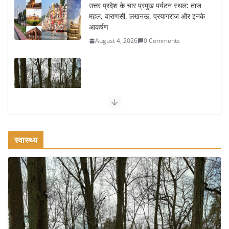
उत्तर प्रदेश के चार प्रमुख पर्यटन स्थल: ताज
महल, वाराणसी, लखनऊ, प्रयागराज और इनके
आकर्षण
August 4, 2026
0 Comments
सर्दियों में वॉक करने का सही समय कौन-सा है
August 3, 2026
2 Comments
स्वास्थ्य
ऑफबीट समर डेस्टिनेशन: गर्मियों के लिए 7
बेहतरीन ठंडी जगहें – भीड़ से दूर छुट्टियां
August 2, 2026
1 Comment
भारत में दर्शनीय 10 सबसे प्रसिद्ध मंदिर:
आस्था, इतिहास और वास्तुकला के अद्भुत