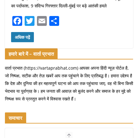
का पर्दाफाश, 9 संदिग्ध गिरफ्तार दिल्ली-मुंबई पर बड़े आतंकी हमले
F
T
E
S
a
w
m
h
c
itt
ai
ar
अधिक पढ़ें
e
er
l
e
हमारे बारे में – वार्ता प्रभात
b
o
वार्ता प्रभात (https://vartaprabhat.com) आपका अपना हिंदी न्यूज़ पोर्टल है,
जो निष्पक्ष, सटीक और तेज़ खबरें आप तक पहुंचाने के लिए प्रतिबद्ध है। हमारा उद्देश्य है
o
कि देश और दुनिया की हर महत्वपूर्ण घटना को आप तक पहुंचाया जाए, वह भी बिना किसी
k
भेदभाव या पूर्वाग्रह के। हम जनता की आवाज़ को बुलंद करने और समाज के हर मुद्दे को
निष्पक्ष रूप से प्रस्तुत करने में विश्वास रखते हैं।
समाचार