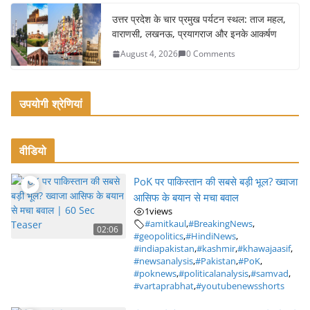
उत्तर प्रदेश के चार प्रमुख पर्यटन स्थल: ताज महल,
वाराणसी, लखनऊ, प्रयागराज और इनके आकर्षण
August 4, 2026
0 Comments
उपयोगी श्रेणियां
वीडियो
PoK पर पाकिस्तान की सबसे बड़ी भूल? ख्वाजा
आसिफ के बयान से मचा बवाल
1
views
#amitkaul
,
#BreakingNews
,
02:06
#geopolitics
,
#HindiNews
,
#indiapakistan
,
#kashmir
,
#khawajaasif
,
#newsanalysis
,
#Pakistan
,
#PoK
,
#poknews
,
#politicalanalysis
,
#samvad
,
#vartaprabhat
,
#youtubenewsshorts