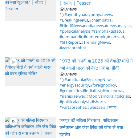
| संवाद | Teaser
0
views
#ayodhya
,
#ayodhyanews
,
#BreakingNews
,
#champatrai
,
#HindiNews
,
#indianews
,
#newsanalysis
,
#politicalanalysis
,
#rambhaktistatus
,
#rammandir
,
#ramtemple
,
#samvad
,
#SITReport
,
#TrendingNews
,
#vartaprabhat
1973 की गलती या 2026 की तैयारी? मोदी ने
क्यों बदली भारत की वेस्ट एशिया नीति?
0
views
#amitkaul
,
#BreakingNews
,
#energysecurity
,
#foreignpolicy
,
#geopolitics
,
#indiafirst
,
#indianews
,
#iranisraelwar
,
#ModiVsIndira
,
#oilcrisis
,
#politicalanalysis
,
#shorts
,
#vartaprabhat
,
#westasia
,
#संवाद
जयपुर की महिला गिरफ्तार! पाकिस्तान
कनेक्शन और जैश लिंक की जांच से मचा
हड़कंप