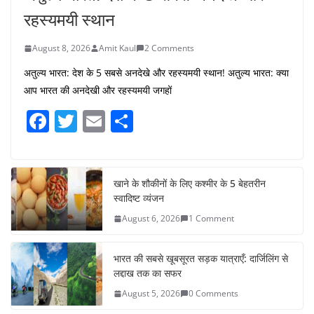
रहस्यमयी स्थान
August 8, 2026
Amit Kaul
2 Comments
अतुल्य भारत: देश के 5 सबसे अनदेखे और रहस्यमयी स्थान! अतुल्य भारत: क्या
आप भारत की अनदेखी और रहस्यमयी जगहों
F
T
E
S
a
w
m
h
c
itt
ai
ar
e
er
l
e
खाने के शौकीनों के लिए कश्मीर के 5 बेहतरीन
स्वादिष्ट व्यंजन
b
August 6, 2026
1 Comment
o
o
भारत की सबसे खूबसूरत सड़क यात्राएँ: दार्जिलिंग से
k
लद्दाख तक का सफर
August 5, 2026
0 Comments