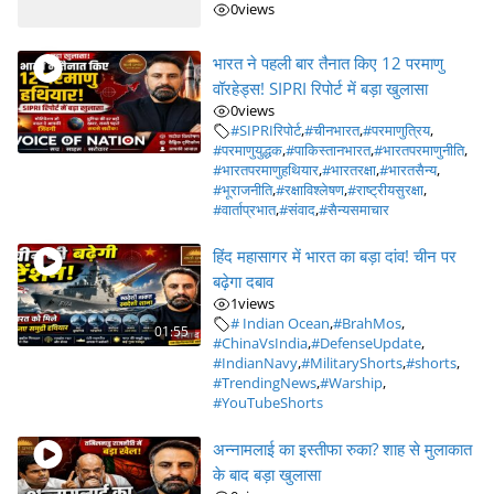
0
views
भारत ने पहली बार तैनात किए 12 परमाणु
वॉरहेड्स! SIPRI रिपोर्ट में बड़ा खुलासा
0
views
#SIPRIरिपोर्ट
,
#चीनभारत
,
#परमाणुत्रिय
,
#परमाणुयुद्धक
,
#पाकिस्तानभारत
,
#भारतपरमाणुनीति
,
#भारतपरमाणुहथियार
,
#भारतरक्षा
,
#भारतसैन्य
,
#भूराजनीति
,
#रक्षाविश्लेषण
,
#राष्ट्रीयसुरक्षा
,
#वार्ताप्रभात
,
#संवाद
,
#सैन्यसमाचार
हिंद महासागर में भारत का बड़ा दांव! चीन पर
बढ़ेगा दबाव
1
views
# Indian Ocean
,
#BrahMos
,
01:55
#ChinaVsIndia
,
#DefenseUpdate
,
#IndianNavy
,
#MilitaryShorts
,
#shorts
,
#TrendingNews
,
#Warship
,
#YouTubeShorts
अन्नामलाई का इस्तीफा रुका? शाह से मुलाकात
के बाद बड़ा खुलासा