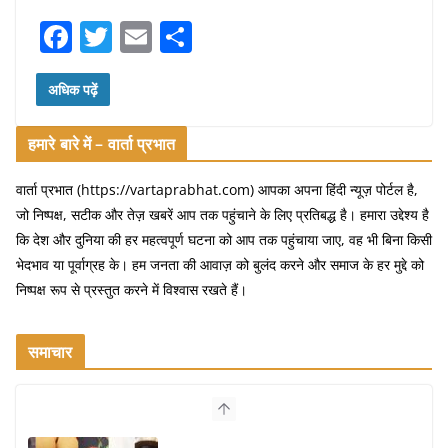
F
T
E
S
a
w
m
h
c
itt
ai
ar
अधिक पढ़ें
e
er
l
e
हमारे बारे में – वार्ता प्रभात
b
o
वार्ता प्रभात (https://vartaprabhat.com) आपका अपना हिंदी न्यूज़ पोर्टल है,
जो निष्पक्ष, सटीक और तेज़ खबरें आप तक पहुंचाने के लिए प्रतिबद्ध है। हमारा उद्देश्य है
o
कि देश और दुनिया की हर महत्वपूर्ण घटना को आप तक पहुंचाया जाए, वह भी बिना किसी
k
भेदभाव या पूर्वाग्रह के। हम जनता की आवाज़ को बुलंद करने और समाज के हर मुद्दे को
निष्पक्ष रूप से प्रस्तुत करने में विश्वास रखते हैं।
समाचार