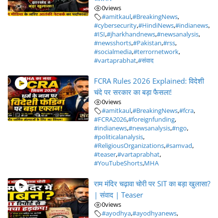
0
views
#amitkaul
,
#BreakingNews
,
#cybersecurity
,
#HindiNews
,
#indianews
,
#ISI
,
#jharkhandnews
,
#newsanalysis
,
#newsshorts
,
#Pakistan
,
#rss
,
#socialmedia
,
#terrornetwork
,
#vartaprabhat
,
#संवाद
FCRA Rules 2026 Explained: विदेशी
चंदे पर सरकार का बड़ा फैसला!
0
views
#amitkaul
,
#BreakingNews
,
#fcra
,
#FCRA2026
,
#foreignfunding
,
#indianews
,
#newsanalysis
,
#ngo
,
#politicalanalysis
,
#ReligiousOrganizations
,
#samvad
,
#teaser
,
#vartaprabhat
,
#YouTubeShorts
,
MHA
राम मंदिर चढ़ावा चोरी पर SIT का बड़ा खुलासा?
| संवाद | Teaser
0
views
#ayodhya
,
#ayodhyanews
,