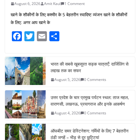
August 6, 2026
Amit Kaul
1 Comment
खाने के शौकीनों के लिए कश्मीर के 5 बेहतरीन स्वादिष्ट व्यंजन खाने के शौकीनों
के लिए: अगर आप खाने के
F
T
E
S
a
w
m
h
c
itt
ai
ar
e
er
l
e
भारत की सबसे खूबसूरत सड़क यात्राएँ: दार्जिलिंग से
लद्दाख तक का सफर
b
August 5, 2026
0 Comments
o
o
उत्तर प्रदेश के चार प्रमुख पर्यटन स्थल: ताज महल,
k
वाराणसी, लखनऊ, प्रयागराज और इनके आकर्षण
August 4, 2026
0 Comments
ऑफबीट समर डेस्टिनेशन: गर्मियों के लिए 7 बेहतरीन
ठंडी जगहें – भीड़ से दूर छुट्टियां