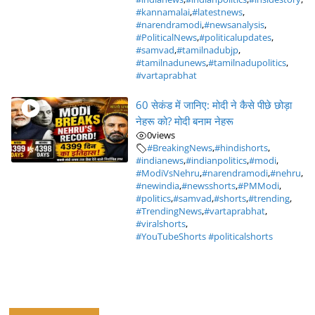
#kannamalai
,
#latestnews
,
#narendramodi
,
#newsanalysis
,
#PoliticalNews
,
#politicalupdates
,
#samvad
,
#tamilnadubjp
,
#tamilnadunews
,
#tamilnadupolitics
,
#vartaprabhat
60 सेकंड में जानिए: मोदी ने कैसे पीछे छोड़ा
नेहरू को? मोदी बनाम नेहरू
0
views
#BreakingNews
,
#hindishorts
,
#indianews
,
#indianpolitics
,
#modi
,
#ModiVsNehru
,
#narendramodi
,
#nehru
,
#newindia
,
#newsshorts
,
#PMModi
,
#politics
,
#samvad
,
#shorts
,
#trending
,
#TrendingNews
,
#vartaprabhat
,
#viralshorts
,
#YouTubeShorts #politicalshorts