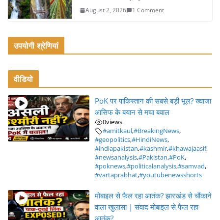
August 2, 2026
1 Comment
उपयोगी श्रेणियां
वीडियो
PoK पर पाकिस्तान की सबसे बड़ी भूल? ख्वाजा
आसिफ के बयान से मचा बवाल
0
views
#amitkaul
,
#BreakingNews
,
#geopolitics
,
#HindiNews
,
#indiapakistan
,
#kashmir
,
#khawajaasif
,
#newsanalysis
,
#Pakistan
,
#PoK
,
#poknews
,
#politicalanalysis
,
#samvad
,
#vartaprabhat
,
#youtubenewsshorts
मोबाइल से फैल रहा आतंक? झारखंड से चौंकाने
वाला खुलासा | संवाद मोबाइल से फैल रहा
आतंक?