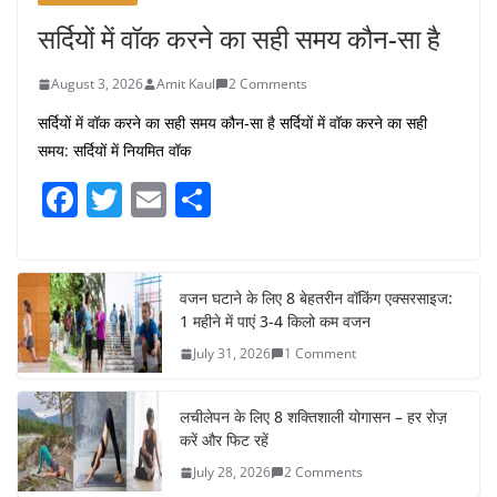
सर्दियों में वॉक करने का सही समय कौन-सा है
August 3, 2026
Amit Kaul
2 Comments
सर्दियों में वॉक करने का सही समय कौन-सा है सर्दियों में वॉक करने का सही
समय: सर्दियों में नियमित वॉक
F
T
E
S
a
w
m
h
c
itt
ai
ar
e
er
l
e
वजन घटाने के लिए 8 बेहतरीन वॉकिंग एक्सरसाइज:
1 महीने में पाएं 3-4 किलो कम वजन
b
July 31, 2026
1 Comment
o
o
लचीलेपन के लिए 8 शक्तिशाली योगासन – हर रोज़
k
करें और फिट रहें
July 28, 2026
2 Comments