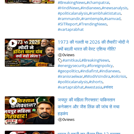
#BreakingNews
,
#champatrai
,
#HindiNews
,
#indianews
,
#newsanalysis
,
#politicalanalysis
,
#rambhaktistatus
,
#rammandir
,
#ramtemple
,
#samvad
,
#SITReport
,
#TrendingNews
,
#vartaprabhat
1973 की गलती या 2026 की तैयारी? मोदी ने
क्यों बदली भारत की वेस्ट एशिया नीति?
0
views
#amitkaul
,
#BreakingNews
,
#energysecurity
,
#foreignpolicy
,
#geopolitics
,
#indiafirst
,
#indianews
,
#iranisraelwar
,
#ModiVsIndira
,
#oilcrisis
,
#politicalanalysis
,
#shorts
,
#vartaprabhat
,
#westasia
,
#संवाद
जयपुर की महिला गिरफ्तार! पाकिस्तान
कनेक्शन और जैश लिंक की जांच से मचा
हड़कंप
0
views