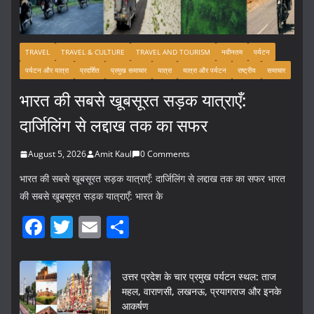
TRAVEL
TRAVEL & CULTURE
TRAVEL AND TOURISM
नवीनतम
पर्यटन
पर्यटन और यात्रा
प्रदर्शित
प्रमुख समाचार
यात्रा
यात्रा और पर्यटन
राष्ट्रीय
समाचार
भारत की सबसे खूबसूरत सड़क यात्राएँ:
दार्जिलिंग से लद्दाख तक का सफर
August 5, 2026
Amit Kaul
0 Comments
भारत की सबसे खूबसूरत सड़क यात्राएँ: दार्जिलिंग से लद्दाख तक का सफर भारत
की सबसे खूबसूरत सड़क यात्राएँ: भारत के
F
T
E
S
a
w
m
h
c
itt
ai
ar
उत्तर प्रदेश के चार प्रमुख पर्यटन स्थल: ताज
e
er
l
e
महल, वाराणसी, लखनऊ, प्रयागराज और इनके
आकर्षण