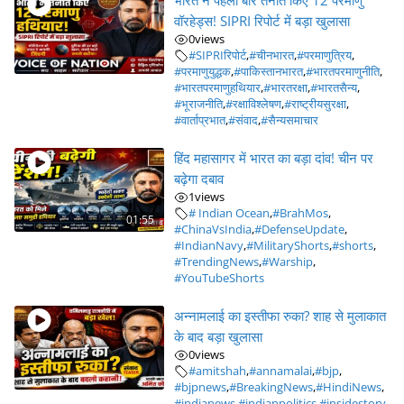
भारत ने पहली बार तैनात किए 12 परमाणु
वॉरहेड्स! SIPRI रिपोर्ट में बड़ा खुलासा
0
views
#SIPRIरिपोर्ट
,
#चीनभारत
,
#परमाणुत्रिय
,
#परमाणुयुद्धक
,
#पाकिस्तानभारत
,
#भारतपरमाणुनीति
,
#भारतपरमाणुहथियार
,
#भारतरक्षा
,
#भारतसैन्य
,
#भूराजनीति
,
#रक्षाविश्लेषण
,
#राष्ट्रीयसुरक्षा
,
#वार्ताप्रभात
,
#संवाद
,
#सैन्यसमाचार
हिंद महासागर में भारत का बड़ा दांव! चीन पर
बढ़ेगा दबाव
1
views
# Indian Ocean
,
#BrahMos
,
01:55
#ChinaVsIndia
,
#DefenseUpdate
,
#IndianNavy
,
#MilitaryShorts
,
#shorts
,
#TrendingNews
,
#Warship
,
#YouTubeShorts
अन्नामलाई का इस्तीफा रुका? शाह से मुलाकात
के बाद बड़ा खुलासा
0
views
#amitshah
,
#annamalai
,
#bjp
,
#bjpnews
,
#BreakingNews
,
#HindiNews
,
#indianews
,
#indianpolitics
,
#insidestory
,