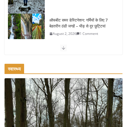
ऑफबीट समर डेस्टिनेशन: गर्मियों के लिए 7
बेहतरीन ठंडी जगहें – भीड़ से दूर छुट्टियां
August 2, 2026
1 Comment
कश्मीर यात्रा गाइड: प्राकृतिक सुंदरता और
स्वादिष्ट भोजन का अनूठा संगम
August 1, 2026
1 Comment
स्वास्थ्य
वजन घटाने के लिए 8 बेहतरीन वॉकिंग
एक्सरसाइज: 1 महीने में पाएं 3-4 किलो कम
वजन
July 31, 2026
1 Comment
16 ज़रूरी कीबोर्ड शॉर्टकट्स जो आपकी
उत्पादकता को दोगुना कर देंगे