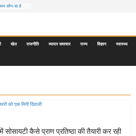
 समय कौन-सा है
स जो आपकी
र के 5 बेहतरीन
त्राएँ: दार्जिलिंग
ी
खेल
राजनीति
व्यापार समाचार
राज्य
विज्ञान
स्वास्थ्य
र्यटन स्थल: ताज
यागराज और इनके
 सोसायटी कैसे प्राण प्रतिष्ठा की तैयारी कर रही