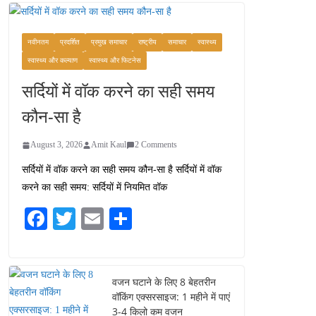
कश्मीर यात्रा गाइड:
प्राकृतिक सुंदरता और
स्वादिष्ट भोजन का अनूठा संगम
नवीनतम
प्रदर्शित
प्रमुख समाचार
राष्ट्रीय
समाचार
स्वास्थ्य
August 1, 2026
स्वास्थ्य और कल्याण
स्वास्थ्य और फिटनेस
1 Comment
सर्दियों में वॉक करने का सही समय
वजन घटाने के लिए 8 बेहतरीन
कौन-सा है
वॉकिंग एक्सरसाइज: 1 महीने में
पाएं 3-4 किलो कम वजन
August 3, 2026
Amit Kaul
2 Comments
July 31, 2026
1 Comment
सर्दियों में वॉक करने का सही समय कौन-सा है सर्दियों में वॉक
करने का सही समय: सर्दियों में नियमित वॉक
16 ज़रूरी कीबोर्ड शॉर्टकट्स
जो आपकी उत्पादकता को
Fa
T
E
S
दोगुना कर देंगे
ce
wi
m
ha
August 7, 2026
0 Comments
bo
tte
ail
re
ok
r
वजन घटाने के लिए 8 बेहतरीन
वॉकिंग एक्सरसाइज: 1 महीने में पाएं
3-4 किलो कम वजन