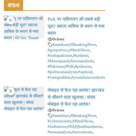
वीडियो
PoK पर पाकिस्तान की सबसे बड़ी
भूल? ख्वाजा आसिफ के बयान से मचा
बवाल
0
views
#amitkaul
,
#BreakingNews
,
#geopolitics
,
#HindiNews
,
#indiapakistan
,
#kashmir
,
#khawajaasif
,
#newsanalysis
,
#Pakistan
,
#PoK
,
#poknews
,
#politicalanalysis
,
#samvad
,
#vartaprabhat
,
#youtubenewsshorts
मोबाइल से फैल रहा आतंक? झारखंड
से चौंकाने वाला खुलासा | संवाद
मोबाइल से फैल रहा आतंक?
0
views
#amitkaul
,
#BreakingNews
,
#cybersecurity
,
#HindiNews
,
#indianews
,
#ISI
,
#jharkhandnews
,
#newsanalysis
,
#newsshorts
,