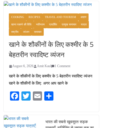
COOKING
RECIPES
TRAVEL AND TOURISM
आहार
खाना पकाने की विधि
नवीनतम
प्रदर्शित
प्रमुख समाचार
यात्रा
राष्ट्रीय
व्यंजन
समाचार
खाने के शौकीनों के लिए कश्मीर के 5
बेहतरीन स्वादिष्ट व्यंजन
August 6, 2026
Amit Kaul
1 Comment
खाने के शौकीनों के लिए कश्मीर के 5 बेहतरीन स्वादिष्ट व्यंजन
खाने के शौकीनों के लिए: अगर आप खाने के
Fa
T
E
S
ce
wi
m
ha
bo
tte
ail
re
ok
r
भारत की सबसे खूबसूरत सड़क
यात्राएँ: दार्जिलिंग से लद्दाख तक का