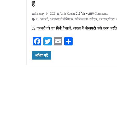
हैं
January 14, 2024
Amit Kaul
611 Views
0 Comments
#22जनवरी
,
#आम्रपालीजोडियाक
,
#दीयेजलाना
,
#नोएडा
,
#प्राणप्रतिष्ठा
,
22 जनवरी को एक मिनी दिवाली: नोएडा में सोसायटी कैसे प्राण प्रतिष्ठ
Fa
T
E
S
ce
wi
m
ha
अधिक पढ़ें
bo
tte
ail
re
ok
r