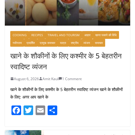
COOKING
RECIPES
TRAVEL AND TOURISM
आहार
खाना पकाने की विधि
नवीनतम
प्रदर्शित
प्रमुख समाचार
यात्रा
राष्ट्रीय
व्यंजन
समाचार
खाने के शौकीनों के लिए कश्मीर के 5 बेहतरीन
स्वादिष्ट व्यंजन
August 6, 2026
Amit Kaul
1 Comment
खाने के शौकीनों के लिए कश्मीर के 5 बेहतरीन स्वादिष्ट व्यंजन खाने के शौकीनों
के लिए: अगर आप खाने के
F
T
E
S
a
w
m
h
c
itt
ai
ar