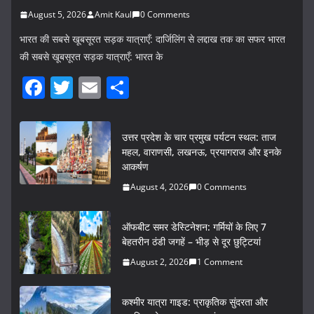
August 5, 2026
Amit Kaul
0 Comments
भारत की सबसे खूबसूरत सड़क यात्राएँ: दार्जिलिंग से लद्दाख तक का सफर भारत
की सबसे खूबसूरत सड़क यात्राएँ: भारत के
F
T
E
S
a
w
m
h
c
itt
ai
ar
उत्तर प्रदेश के चार प्रमुख पर्यटन स्थल: ताज
e
er
l
e
महल, वाराणसी, लखनऊ, प्रयागराज और इनके
आकर्षण
b
August 4, 2026
0 Comments
o
o
ऑफबीट समर डेस्टिनेशन: गर्मियों के लिए 7
k
बेहतरीन ठंडी जगहें – भीड़ से दूर छुट्टियां
August 2, 2026
1 Comment
कश्मीर यात्रा गाइड: प्राकृतिक सुंदरता और