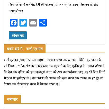
किमी की रोपवे कनेक्टिविटी की योजना। अमरनाथ, कामाख्या, केदारनाथ, और
महाकालेश्वर
F
T
E
S
a
w
m
h
c
itt
ai
ar
अधिक पढ़ें
e
er
l
e
हमारे बारे में – वार्ता प्रभात
b
o
वार्ता प्रभात (https://vartaprabhat.com) आपका अपना हिंदी न्यूज़ पोर्टल है,
जो निष्पक्ष, सटीक और तेज़ खबरें आप तक पहुंचाने के लिए प्रतिबद्ध है। हमारा उद्देश्य है
o
कि देश और दुनिया की हर महत्वपूर्ण घटना को आप तक पहुंचाया जाए, वह भी बिना किसी
k
भेदभाव या पूर्वाग्रह के। हम जनता की आवाज़ को बुलंद करने और समाज के हर मुद्दे को
निष्पक्ष रूप से प्रस्तुत करने में विश्वास रखते हैं।
समाचार