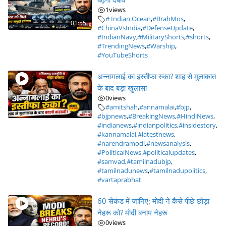
1
views
# Indian Ocean
,
#BrahMos
,
01:55
#ChinaVsIndia
,
#DefenseUpdate
,
#IndianNavy
,
#MilitaryShorts
,
#shorts
,
#TrendingNews
,
#Warship
,
#YouTubeShorts
अन्नामलाई का इस्तीफा रुका? शाह से मुलाकात
के बाद बड़ा खुलासा
0
views
#amitshah
,
#annamalai
,
#bjp
,
#bjpnews
,
#BreakingNews
,
#HindiNews
,
#indianews
,
#indianpolitics
,
#insidestory
,
#kannamalai
,
#latestnews
,
#narendramodi
,
#newsanalysis
,
#PoliticalNews
,
#politicalupdates
,
#samvad
,
#tamilnadubjp
,
#tamilnadunews
,
#tamilnadupolitics
,
#vartaprabhat
60 सेकंड में जानिए: मोदी ने कैसे पीछे छोड़ा
नेहरू को? मोदी बनाम नेहरू
0
views