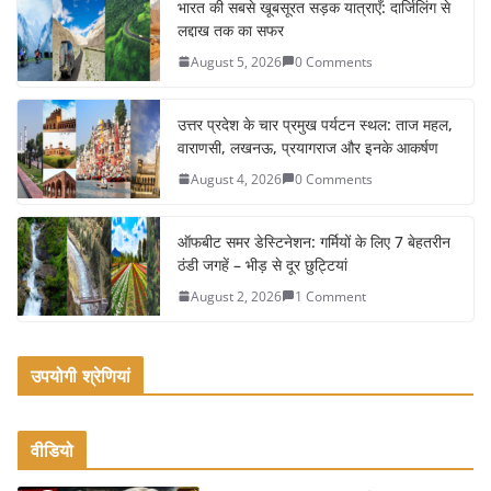
e
er
l
e
भारत की सबसे खूबसूरत सड़क यात्राएँ: दार्जिलिंग से
लद्दाख तक का सफर
b
August 5, 2026
0 Comments
o
o
उत्तर प्रदेश के चार प्रमुख पर्यटन स्थल: ताज महल,
k
वाराणसी, लखनऊ, प्रयागराज और इनके आकर्षण
August 4, 2026
0 Comments
ऑफबीट समर डेस्टिनेशन: गर्मियों के लिए 7 बेहतरीन
ठंडी जगहें – भीड़ से दूर छुट्टियां
August 2, 2026
1 Comment
उपयोगी श्रेणियां
वीडियो