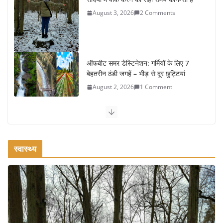
August 3, 2026
2 Comments
ऑफबीट समर डेस्टिनेशन: गर्मियों के लिए 7
बेहतरीन ठंडी जगहें – भीड़ से दूर छुट्टियां
August 2, 2026
1 Comment
कश्मीर यात्रा गाइड: प्राकृतिक सुंदरता और
स्वादिष्ट भोजन का अनूठा संगम
August 1, 2026
1 Comment
स्वास्थ्य
वजन घटाने के लिए 8 बेहतरीन वॉकिंग
एक्सरसाइज: 1 महीने में पाएं 3-4 किलो कम
वजन
July 31, 2026
1 Comment