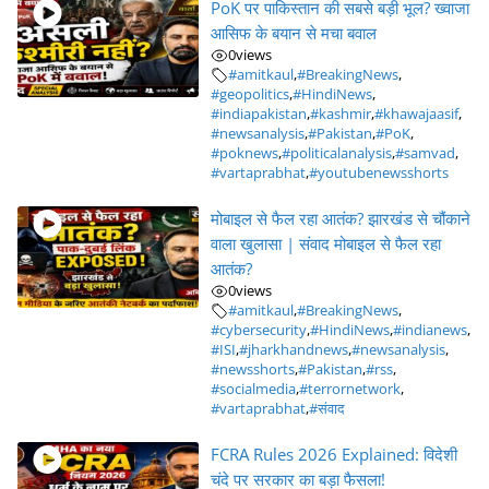
PoK पर पाकिस्तान की सबसे बड़ी भूल? ख्वाजा
आसिफ के बयान से मचा बवाल
0
views
#amitkaul
,
#BreakingNews
,
#geopolitics
,
#HindiNews
,
#indiapakistan
,
#kashmir
,
#khawajaasif
,
#newsanalysis
,
#Pakistan
,
#PoK
,
#poknews
,
#politicalanalysis
,
#samvad
,
#vartaprabhat
,
#youtubenewsshorts
मोबाइल से फैल रहा आतंक? झारखंड से चौंकाने
वाला खुलासा | संवाद मोबाइल से फैल रहा
आतंक?
0
views
#amitkaul
,
#BreakingNews
,
#cybersecurity
,
#HindiNews
,
#indianews
,
#ISI
,
#jharkhandnews
,
#newsanalysis
,
#newsshorts
,
#Pakistan
,
#rss
,
#socialmedia
,
#terrornetwork
,
#vartaprabhat
,
#संवाद
FCRA Rules 2026 Explained: विदेशी
चंदे पर सरकार का बड़ा फैसला!