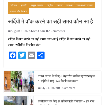
नवीनतम
प्रदर्शित
प्रमुख समाचार
राष्ट्रीय
समाचार
स्वास्थ्य
स्वास्थ्य और कल्याण
स्वास्थ्य और फिटनेस
सर्दियों में वॉक करने का सही समय कौन-सा है
August 3, 2026
Amit Kaul
2 Comments
सर्दियों में वॉक करने का सही समय कौन-सा है सर्दियों में वॉक करने का सही
समय: सर्दियों में नियमित वॉक
F
T
E
S
a
w
m
h
c
itt
ai
ar
e
er
l
e
वजन घटाने के लिए 8 बेहतरीन वॉकिंग एक्सरसाइज:
1 महीने में पाएं 3-4 किलो कम वजन
b
July 31, 2026
1 Comment
o
o
लचीलेपन के लिए 8 शक्तिशाली योगासन – हर रोज़