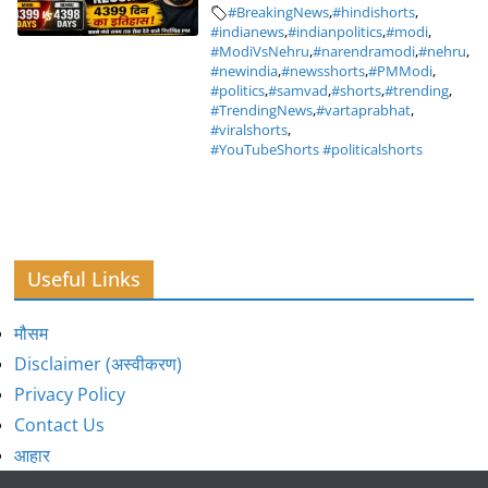
#BreakingNews
,
#hindishorts
,
#indianews
,
#indianpolitics
,
#modi
,
#ModiVsNehru
,
#narendramodi
,
#nehru
,
#newindia
,
#newsshorts
,
#PMModi
,
#politics
,
#samvad
,
#shorts
,
#trending
,
#TrendingNews
,
#vartaprabhat
,
#viralshorts
,
#YouTubeShorts #politicalshorts
Useful Links
मौसम
Disclaimer (अस्वीकरण)
Privacy Policy
Contact Us
आहार