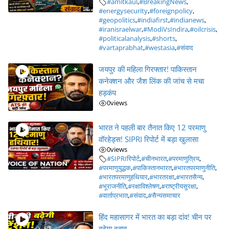
#amitkaul
,
#BreakingNews
,
#energysecurity
,
#foreignpolicy
,
#geopolitics
,
#indiafirst
,
#indianews
,
#iranisraelwar
,
#ModiVsIndira
,
#oilcrisis
,
#politicalanalysis
,
#shorts
,
#vartaprabhat
,
#westasia
,
#संवाद
जयपुर की महिला गिरफ्तार! पाकिस्तान
कनेक्शन और जैश लिंक की जांच से मचा
हड़कंप
0
views
भारत ने पहली बार तैनात किए 12 परमाणु
वॉरहेड्स! SIPRI रिपोर्ट में बड़ा खुलासा
0
views
#SIPRIरिपोर्ट
,
#चीनभारत
,
#परमाणुत्रिय
,
#परमाणुयुद्धक
,
#पाकिस्तानभारत
,
#भारतपरमाणुनीति
,
#भारतपरमाणुहथियार
,
#भारतरक्षा
,
#भारतसैन्य
,
#भूराजनीति
,
#रक्षाविश्लेषण
,
#राष्ट्रीयसुरक्षा
,
#वार्ताप्रभात
,
#संवाद
,
#सैन्यसमाचार
हिंद महासागर में भारत का बड़ा दांव! चीन पर
बढ़ेगा दबाव