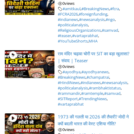
0
views
#amitkaul
,
#BreakingNews
,
#fcra
,
#FCRA2026
,
#foreignfunding
,
#indianews
,
#newsanalysis
,
#ngo
,
#politicalanalysis
,
#ReligiousOrganizations
,
#samvad
,
#teaser
,
#vartaprabhat
,
#YouTubeShorts
,
MHA
राम मंदिर चढ़ावा चोरी पर SIT का बड़ा खुलासा?
| संवाद | Teaser
0
views
#ayodhya
,
#ayodhyanews
,
#BreakingNews
,
#champatrai
,
#HindiNews
,
#indianews
,
#newsanalysis
,
#politicalanalysis
,
#rambhaktistatus
,
#rammandir
,
#ramtemple
,
#samvad
,
#SITReport
,
#TrendingNews
,
#vartaprabhat
1973 की गलती या 2026 की तैयारी? मोदी ने
क्यों बदली भारत की वेस्ट एशिया नीति?
0
views