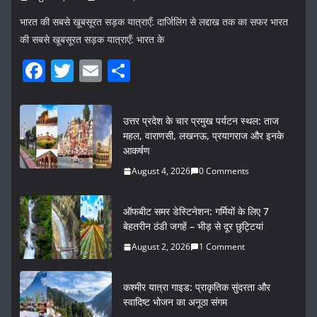
भारत की सबसे खूबसूरत सड़क यात्राएँ: दार्जिलिंग से लद्दाख तक का सफर भारत
की सबसे खूबसूरत सड़क यात्राएँ: भारत के
F
T
E
S
a
w
m
h
c
itt
ai
ar
उत्तर प्रदेश के चार प्रमुख पर्यटन स्थल: ताज
e
er
l
e
महल, वाराणसी, लखनऊ, प्रयागराज और इनके
आकर्षण
b
August 4, 2026
0 Comments
o
o
ऑफबीट समर डेस्टिनेशन: गर्मियों के लिए 7
k
बेहतरीन ठंडी जगहें – भीड़ से दूर छुट्टियां
August 2, 2026
1 Comment
कश्मीर यात्रा गाइड: प्राकृतिक सुंदरता और
स्वादिष्ट भोजन का अनूठा संगम