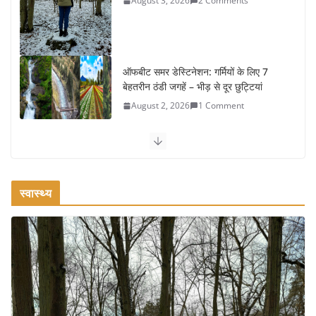
August 3, 2026
2 Comments
ऑफबीट समर डेस्टिनेशन: गर्मियों के लिए 7
बेहतरीन ठंडी जगहें – भीड़ से दूर छुट्टियां
August 2, 2026
1 Comment
कश्मीर यात्रा गाइड: प्राकृतिक सुंदरता और
स्वादिष्ट भोजन का अनूठा संगम
August 1, 2026
1 Comment
स्वास्थ्य
वजन घटाने के लिए 8 बेहतरीन वॉकिंग
एक्सरसाइज: 1 महीने में पाएं 3-4 किलो कम
वजन
July 31, 2026
1 Comment
16 ज़रूरी कीबोर्ड शॉर्टकट्स जो आपकी