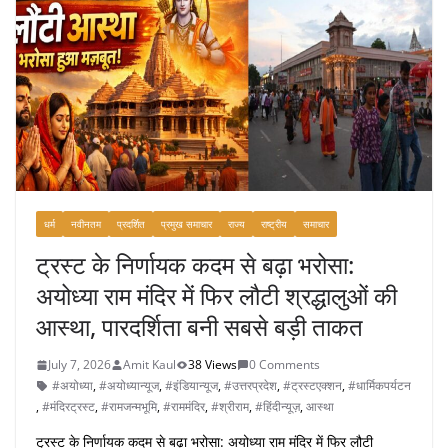
धर्म
नवीनतम
प्रदर्शित
प्रमुख समाचार
राज्य
राष्ट्रीय
समाचार
ट्रस्ट के निर्णायक कदम से बढ़ा भरोसा:
अयोध्या राम मंदिर में फिर लौटी श्रद्धालुओं की
आस्था, पारदर्शिता बनी सबसे बड़ी ताकत
July 7, 2026
Amit Kaul
38 Views
0 Comments
#अयोध्या
,
#अयोध्यान्यूज
,
#इंडियान्यूज
,
#उत्तरप्रदेश
,
#ट्रस्टएक्शन
,
#धार्मिकपर्यटन
,
#मंदिरट्रस्ट
,
#रामजन्मभूमि
,
#राममंदिर
,
#श्रीराम
,
#हिंदीन्यूज़
,
आस्था
ट्रस्ट के निर्णायक कदम से बढ़ा भरोसा: अयोध्या राम मंदिर में फिर लौटी