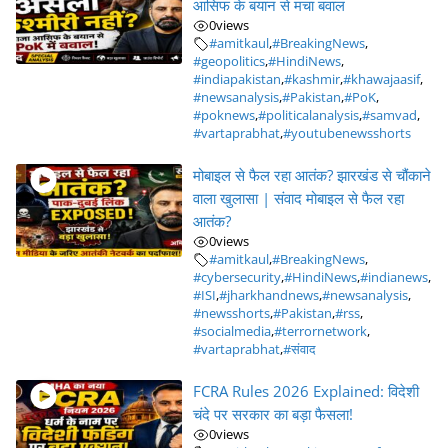
आसिफ के बयान से मचा बवाल
0
views
#amitkaul
,
#BreakingNews
,
#geopolitics
,
#HindiNews
,
#indiapakistan
,
#kashmir
,
#khawajaasif
,
#newsanalysis
,
#Pakistan
,
#PoK
,
#poknews
,
#politicalanalysis
,
#samvad
,
#vartaprabhat
,
#youtubenewsshorts
मोबाइल से फैल रहा आतंक? झारखंड से चौंकाने
वाला खुलासा | संवाद मोबाइल से फैल रहा
आतंक?
0
views
#amitkaul
,
#BreakingNews
,
#cybersecurity
,
#HindiNews
,
#indianews
,
#ISI
,
#jharkhandnews
,
#newsanalysis
,
#newsshorts
,
#Pakistan
,
#rss
,
#socialmedia
,
#terrornetwork
,
#vartaprabhat
,
#संवाद
FCRA Rules 2026 Explained: विदेशी
चंदे पर सरकार का बड़ा फैसला!
0
views