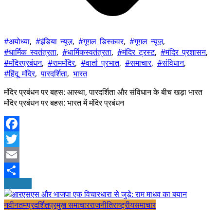
#अयोध्या
,
#इंडिया_न्यूज़
,
#गूगल_डिस्कवर
,
#गूगल_न्यूज़
,
#धार्मिक_स्वतंत्रता
,
#धार्मिकस्वतंत्रता
,
#मंदिर_ट्रस्ट
,
#मंदिर_प्रशासन
,
#मंदिरप्रबंधन
,
#राममंदिर
,
#वार्ता_प्रभात
,
#समाचार
,
#संविधान
,
#हिंदू_मंदिर
,
पारदर्शिता
,
भारत
मंदिर प्रबंधन पर बहस: आस्था, पारदर्शिता और संविधान के बीच खड़ा भारत
मंदिर प्रबंधन पर बहस: भारत में मंदिर प्रबंधन
Facebook
Twitter
Email
अधिक पढ़ें
Share
नवीनतम
प्रदर्शित
प्रमुख समाचार
राजनीति
राष्ट्रीय
समाचार