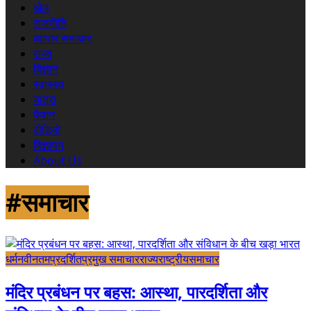
खेल
राजनीति
व्यापार समाचार
राज्य
विज्ञान
स्वास्थ्य
यात्रा
फैशन
वीडियो
विज्ञापन
About Us
#समाचार
धर्म
नवीनतम
प्रदर्शित
प्रमुख समाचार
राज्य
राष्ट्रीय
समाचार
मंदिर प्रबंधन पर बहस: आस्था, पारदर्शिता और