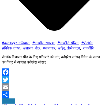
#करतारपुर_गलियारा
,
#कश्मीर_समस्या
,
#कश्मीरी_पंडित
,
#पीओके
,
#विवेक_तन्खा
,
#शारदा_पीठ
,
#समाचार
,
#हिंदू_तीर्थयात्रा
,
राजनीति
पीओके में शारदा पीठ के लिए गलियारे की मांग, कांग्रेस सांसद विवेक के तन्खा
का केंद्र से आग्रह कांग्रेस सांसद
Facebook
Twitter
Email
अधिक पढ़ें
Share