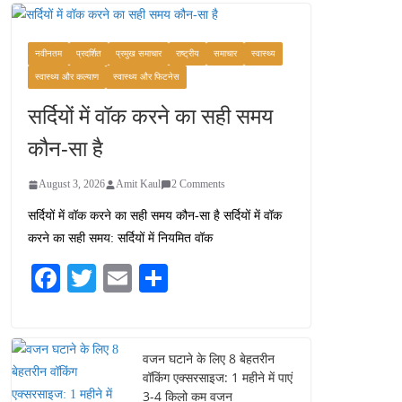
वजन घटाने के लिए 8 बेहतरीन
वॉकिंग एक्सरसाइज: 1 महीने में
पाएं 3-4 किलो कम वजन
नवीनतम
प्रदर्शित
प्रमुख समाचार
राष्ट्रीय
समाचार
स्वास्थ्य
July 31, 2026
1 Comment
स्वास्थ्य और कल्याण
स्वास्थ्य और फिटनेस
सर्दियों में वॉक करने का सही समय
रामेश्वरम यात्रा गाइड: पवित्र
तीर्थ स्थल, दर्शन स्थल और
कौन-सा है
पहुंच मार्ग
July 30, 2026
1 Comment
August 3, 2026
Amit Kaul
2 Comments
सर्दियों में वॉक करने का सही समय कौन-सा है सर्दियों में वॉक
खाने के शौकीनों के लिए
करने का सही समय: सर्दियों में नियमित वॉक
कश्मीर के 5 बेहतरीन स्वादिष्ट
व्यंजन
Fa
T
E
S
August 6, 2026
ce
wi
m
ha
1 Comment
bo
tte
ail
re
ok
r
वजन घटाने के लिए 8 बेहतरीन
वॉकिंग एक्सरसाइज: 1 महीने में पाएं
3-4 किलो कम वजन