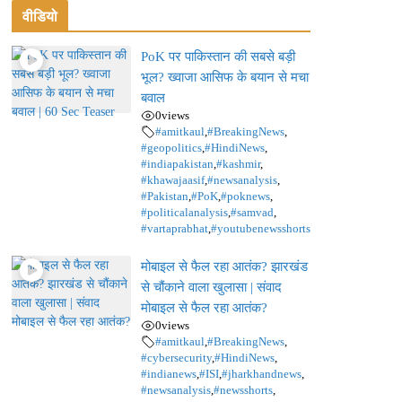
वीडियो
PoK पर पाकिस्तान की सबसे बड़ी
भूल? ख्वाजा आसिफ के बयान से मचा
बवाल
0
views
#amitkaul
,
#BreakingNews
,
#geopolitics
,
#HindiNews
,
#indiapakistan
,
#kashmir
,
#khawajaasif
,
#newsanalysis
,
#Pakistan
,
#PoK
,
#poknews
,
#politicalanalysis
,
#samvad
,
#vartaprabhat
,
#youtubenewsshorts
मोबाइल से फैल रहा आतंक? झारखंड
से चौंकाने वाला खुलासा | संवाद
मोबाइल से फैल रहा आतंक?
0
views
#amitkaul
,
#BreakingNews
,
#cybersecurity
,
#HindiNews
,
#indianews
,
#ISI
,
#jharkhandnews
,
#newsanalysis
,
#newsshorts
,