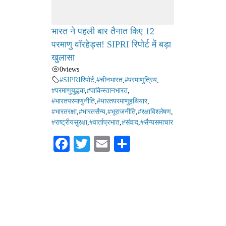
भारत ने पहली बार तैनात किए 12
परमाणु वॉरहेड्स! SIPRI रिपोर्ट में बड़ा
खुलासा
0
views
#SIPRIरिपोर्ट
,
#चीनभारत
,
#परमाणुत्रिय
,
#परमाणुयुद्धक
,
#पाकिस्तानभारत
,
#भारतपरमाणुनीति
,
#भारतपरमाणुहथियार
,
#भारतरक्षा
,
#भारतसैन्य
,
#भूराजनीति
,
#रक्षाविश्लेषण
,
#राष्ट्रीयसुरक्षा
,
#वार्ताप्रभात
,
#संवाद
,
#सैन्यसमाचार
Fa
T
E
S
ce
wi
m
ha
bo
tte
ail
re
ok
r