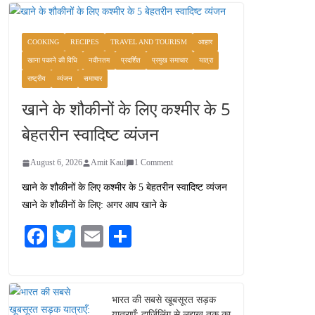
COOKING
RECIPES
TRAVEL AND TOURISM
आहार
खाना पकाने की विधि
नवीनतम
प्रदर्शित
प्रमुख समाचार
यात्रा
राष्ट्रीय
व्यंजन
समाचार
खाने के शौकीनों के लिए कश्मीर के 5
बेहतरीन स्वादिष्ट व्यंजन
August 6, 2026
Amit Kaul
1 Comment
खाने के शौकीनों के लिए कश्मीर के 5 बेहतरीन स्वादिष्ट व्यंजन
खाने के शौकीनों के लिए: अगर आप खाने के
Fa
T
E
S
ce
wi
m
ha
bo
tte
ail
re
ok
r
भारत की सबसे खूबसूरत सड़क
यात्राएँ: दार्जिलिंग से लद्दाख तक का