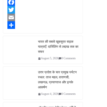
F
a
T
c
w
E
e
i
m
S
b
t
a
h
भारत की सबसे खूबसूरत सड़क
यात्राएँ: दार्जिलिंग से लद्दाख तक का
o
t
i
a
सफर
o
e
l
r
August 5, 2026
0 Comments
k
r
e
उत्तर प्रदेश के चार प्रमुख पर्यटन
स्थल: ताज महल, वाराणसी,
लखनऊ, प्रयागराज और इनके
आकर्षण
August 4, 2026
0 Comments