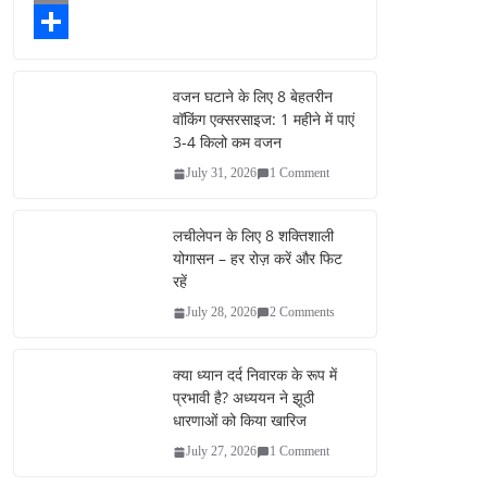
c
w
E
e
i
m
S
b
t
a
h
वजन घटाने के लिए 8 बेहतरीन
वॉकिंग एक्सरसाइज: 1 महीने में पाएं
o
t
i
a
3-4 किलो कम वजन
o
e
l
r
July 31, 2026
1 Comment
k
r
e
लचीलेपन के लिए 8 शक्तिशाली
योगासन – हर रोज़ करें और फिट
रहें
July 28, 2026
2 Comments
क्या ध्यान दर्द निवारक के रूप में
प्रभावी है? अध्ययन ने झूठी
धारणाओं को किया खारिज
July 27, 2026
1 Comment