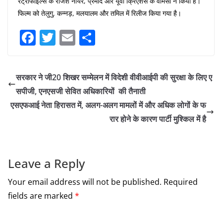
रेट्रोफाइल्स के राजेश नायर, प्रमोद और यूवी क्रिएशंस के वामसी ने किया है।
फिल्म को तेलुगु, कन्नड़, मलयालम और तमिल में रिलीज किया गया है।
F
T
E
S
a
w
m
h
c
itt
ai
ar
सरकार ने जी20 शिखर सम्मेलन में विदेशी वीवीआईपी की सुरक्षा के लिए ए
e
er
l
e
सपीजी, एनएसजी सेवित अधिकारियों की तैनाती
b
एसएफआई नेता हिरासत में, अलग-अलग मामलों में और अधिक लोगों के फ
o
रार होने के कारण पार्टी मुश्किल में है
o
k
Leave a Reply
Your email address will not be published.
Required
fields are marked
*