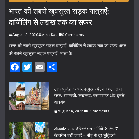
भारत की सबसे खूबसूरत सड़क यात्राएँ:
दार्जिलिंग से लद्दाख तक का सफर
August 5, 2026
Amit Kaul
0 Comments
भारत की सबसे खूबसूरत सड़क यात्राएँ: दार्जिलिंग से लद्दाख तक का सफर भारत
की सबसे खूबसूरत सड़क यात्राएँ: भारत के
F
T
E
S
a
w
m
h
c
itt
ai
ar
उत्तर प्रदेश के चार प्रमुख पर्यटन स्थल: ताज
e
er
l
e
महल, वाराणसी, लखनऊ, प्रयागराज और इनके
आकर्षण
b
August 4, 2026
0 Comments
o
o
ऑफबीट समर डेस्टिनेशन: गर्मियों के लिए 7
k
बेहतरीन ठंडी जगहें – भीड़ से दूर छुट्टियां