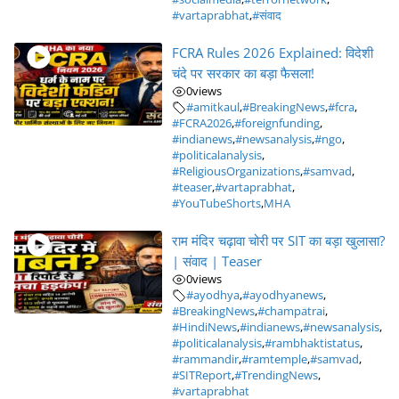
#vartaprabhat
,
#संवाद
FCRA Rules 2026 Explained: विदेशी
चंदे पर सरकार का बड़ा फैसला!
0
views
#amitkaul
,
#BreakingNews
,
#fcra
,
#FCRA2026
,
#foreignfunding
,
#indianews
,
#newsanalysis
,
#ngo
,
#politicalanalysis
,
#ReligiousOrganizations
,
#samvad
,
#teaser
,
#vartaprabhat
,
#YouTubeShorts
,
MHA
राम मंदिर चढ़ावा चोरी पर SIT का बड़ा खुलासा?
| संवाद | Teaser
0
views
#ayodhya
,
#ayodhyanews
,
#BreakingNews
,
#champatrai
,
#HindiNews
,
#indianews
,
#newsanalysis
,
#politicalanalysis
,
#rambhaktistatus
,
#rammandir
,
#ramtemple
,
#samvad
,
#SITReport
,
#TrendingNews
,
#vartaprabhat