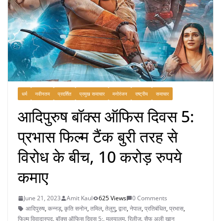
धर्म
नवीनतम
प्रदर्शित
प्रमुख समाचार
मनोरंजन
राष्ट्रीय
समाचार
आदिपुरुष बॉक्स ऑफिस दिवस 5:
प्रभास फिल्म टैंक बुरी तरह से
विरोध के बीच, 10 करोड़ रुपये
कमाए
June 21, 2023
Amit Kaul
625 Views
0 Comments
आदिपुरुष
,
कन्नड़
,
कृति सनोन
,
तमिल
,
तेलुगु
,
द्वारा
,
नेपाल
,
प्रतिबंधित
,
प्रभास
,
फिल्म विवादास्पद
,
बॉक्स ऑफिस दिवस 5:
,
मलयालम
,
रिलीज
,
सैफ अली खान