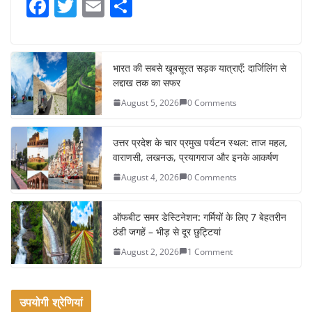
F
T
E
S
a
w
m
h
c
itt
ai
ar
e
er
l
e
भारत की सबसे खूबसूरत सड़क यात्राएँ: दार्जिलिंग से
लद्दाख तक का सफर
b
August 5, 2026
0 Comments
o
o
उत्तर प्रदेश के चार प्रमुख पर्यटन स्थल: ताज महल,
k
वाराणसी, लखनऊ, प्रयागराज और इनके आकर्षण
August 4, 2026
0 Comments
ऑफबीट समर डेस्टिनेशन: गर्मियों के लिए 7 बेहतरीन
ठंडी जगहें – भीड़ से दूर छुट्टियां
August 2, 2026
1 Comment
उपयोगी श्रेणियां