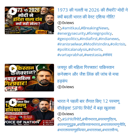
1973 की गलती या 2026 की तैयारी? मोदी ने
क्यों बदली भारत की वेस्ट एशिया नीति?
0
views
#amitkaul
,
#BreakingNews
,
#energysecurity
,
#foreignpolicy
,
#geopolitics
,
#indiafirst
,
#indianews
,
#iranisraelwar
,
#ModiVsIndira
,
#oilcrisis
,
#politicalanalysis
,
#shorts
,
#vartaprabhat
,
#westasia
,
#संवाद
जयपुर की महिला गिरफ्तार! पाकिस्तान
कनेक्शन और जैश लिंक की जांच से मचा
हड़कंप
0
views
भारत ने पहली बार तैनात किए 12 परमाणु
वॉरहेड्स! SIPRI रिपोर्ट में बड़ा खुलासा
0
views
#SIPRIरिपोर्ट
,
#चीनभारत
,
#परमाणुत्रिय
,
#परमाणुयुद्धक
,
#पाकिस्तानभारत
,
#भारतपरमाणुनीति
,
#भारतपरमाणुहथियार
,
#भारतरक्षा
,
#भारतसैन्य
,