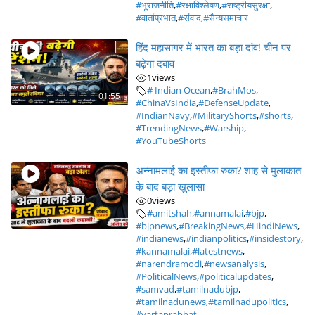
#भूराजनीति
,
#रक्षाविश्लेषण
,
#राष्ट्रीयसुरक्षा
,
#वार्ताप्रभात
,
#संवाद
,
#सैन्यसमाचार
हिंद महासागर में भारत का बड़ा दांव! चीन पर
बढ़ेगा दबाव
1
views
# Indian Ocean
,
#BrahMos
,
01:55
#ChinaVsIndia
,
#DefenseUpdate
,
#IndianNavy
,
#MilitaryShorts
,
#shorts
,
#TrendingNews
,
#Warship
,
#YouTubeShorts
अन्नामलाई का इस्तीफा रुका? शाह से मुलाकात
के बाद बड़ा खुलासा
0
views
#amitshah
,
#annamalai
,
#bjp
,
#bjpnews
,
#BreakingNews
,
#HindiNews
,
#indianews
,
#indianpolitics
,
#insidestory
,
#kannamalai
,
#latestnews
,
#narendramodi
,
#newsanalysis
,
#PoliticalNews
,
#politicalupdates
,
#samvad
,
#tamilnadubjp
,
#tamilnadunews
,
#tamilnadupolitics
,
#vartaprabhat