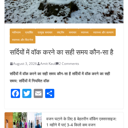
नवीनतम
प्रदर्शित
प्रमुख समाचार
राष्ट्रीय
समाचार
स्वास्थ्य
स्वास्थ्य और कल्याण
स्वास्थ्य और फिटनेस
सर्दियों में वॉक करने का सही समय कौन-सा है
August 3, 2026
Amit Kaul
2 Comments
सर्दियों में वॉक करने का सही समय कौन-सा है सर्दियों में वॉक करने का सही
समय: सर्दियों में नियमित वॉक
F
T
E
S
a
w
m
h
c
itt
ai
ar
e
er
l
e
वजन घटाने के लिए 8 बेहतरीन वॉकिंग एक्सरसाइज:
1 महीने में पाएं 3-4 किलो कम वजन