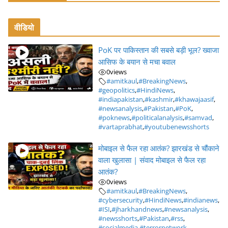
वीडियो
PoK पर पाकिस्तान की सबसे बड़ी भूल? ख्वाजा
आसिफ के बयान से मचा बवाल
0
views
#amitkaul
,
#BreakingNews
,
#geopolitics
,
#HindiNews
,
#indiapakistan
,
#kashmir
,
#khawajaasif
,
#newsanalysis
,
#Pakistan
,
#PoK
,
#poknews
,
#politicalanalysis
,
#samvad
,
#vartaprabhat
,
#youtubenewsshorts
मोबाइल से फैल रहा आतंक? झारखंड से चौंकाने
वाला खुलासा | संवाद मोबाइल से फैल रहा
आतंक?
0
views
#amitkaul
,
#BreakingNews
,
#cybersecurity
,
#HindiNews
,
#indianews
,
#ISI
,
#jharkhandnews
,
#newsanalysis
,
#newsshorts
,
#Pakistan
,
#rss
,
#socialmedia
,
#terrornetwork
,