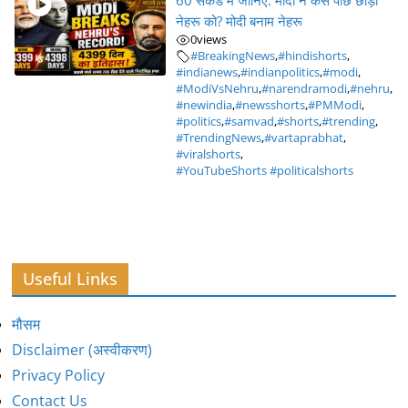
60 सेकंड में जानिए: मोदी ने कैसे पीछे छोड़ा
नेहरू को? मोदी बनाम नेहरू
0
views
#BreakingNews
,
#hindishorts
,
#indianews
,
#indianpolitics
,
#modi
,
#ModiVsNehru
,
#narendramodi
,
#nehru
,
#newindia
,
#newsshorts
,
#PMModi
,
#politics
,
#samvad
,
#shorts
,
#trending
,
#TrendingNews
,
#vartaprabhat
,
#viralshorts
,
#YouTubeShorts #politicalshorts
Useful Links
मौसम
Disclaimer (अस्वीकरण)
Privacy Policy
Contact Us