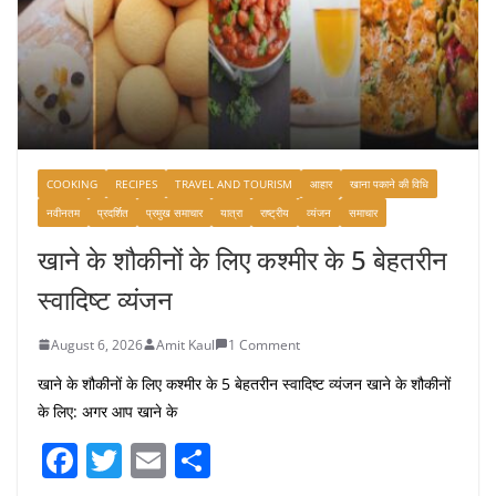
COOKING
RECIPES
TRAVEL AND TOURISM
आहार
खाना पकाने की विधि
नवीनतम
प्रदर्शित
प्रमुख समाचार
यात्रा
राष्ट्रीय
व्यंजन
समाचार
खाने के शौकीनों के लिए कश्मीर के 5 बेहतरीन
स्वादिष्ट व्यंजन
August 6, 2026
Amit Kaul
1 Comment
खाने के शौकीनों के लिए कश्मीर के 5 बेहतरीन स्वादिष्ट व्यंजन खाने के शौकीनों
के लिए: अगर आप खाने के
F
T
E
S
a
w
m
h