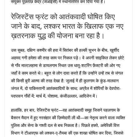
संयुक्त पूछताछ केंद्र (जेआईसी) में स्थानांतरित कर दिया गया है।
रेजिस्टेंस फ्रंट को आतंकवादी घोषित किए
जाने के बाद, लश्कर भारत के खिलाफ एक नए
ख़तरनाक युद्ध की योजना बना रहा है।
उस सुबह, दक्षिण कश्मीर की हवा में सितंबर की हल्की चुभन के बीच, खुर्शीद
अहमद गनी हमेशा की तरह काम पर निकल पड़े। वे अपनी साइकिल लेकर छोटे
से गाँव माल्टलहामा से डायलगाम स्थित उस धातु-शटरिंग फ़ैक्टरी की ओर गए
जहाँ वे काम करते थे। बहुत से लोग दावा करते हैं कि उन्होंने उन्हें तब से जंगल
की किसी बुरी आत्मा की तरह देखा है: जुलाई में ही कुलगाम के कुंड-मालवान
जंगल में, दो पाकिस्तानी आतंकवादियों के साथ; अप्रैल में शोपियाँ के देवपोरा-
पदपावन गाँवों में; मार्च में, पोशामा, कंजीउल्लार, आदिजेन में।
हालांकि, हर बार, रेजिस्टेंस फ्रंट—वह आतंकवादी समूह जिसने पहलगाम के
बैसरन मैदान में हुए नरसंहार की ज़िम्मेदारी ली थी—का नेतृत्व करने वाला व्यक्ति
पुलिस और सेना के गश्ती दल से बच निकला है। पिछले हफ़्ते, अमेरिकी वित्त
विभाग ने टीआरएफ को लश्कर-ए-तैयबा की एक शाखा घोषित कर दिया, जिससे