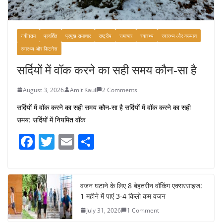
नवीनतम
प्रदर्शित
प्रमुख समाचार
राष्ट्रीय
समाचार
स्वास्थ्य
स्वास्थ्य और कल्याण
स्वास्थ्य और फिटनेस
सर्दियों में वॉक करने का सही समय कौन-सा है
August 3, 2026
Amit Kaul
2 Comments
सर्दियों में वॉक करने का सही समय कौन-सा है सर्दियों में वॉक करने का सही
समय: सर्दियों में नियमित वॉक
F
T
E
S
a
w
m
h
c
itt
ai
ar
e
er
l
e
वजन घटाने के लिए 8 बेहतरीन वॉकिंग एक्सरसाइज:
1 महीने में पाएं 3-4 किलो कम वजन
b
July 31, 2026
1 Comment
o