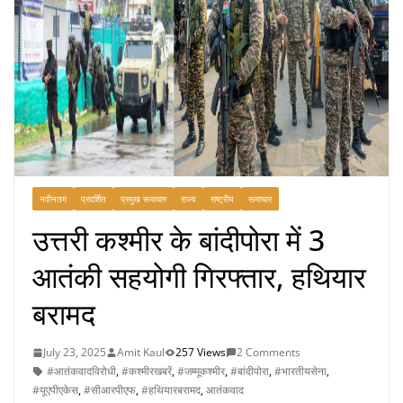
नवीनतम
प्रदर्शित
प्रमुख समाचार
राज्य
राष्ट्रीय
समाचार
उत्तरी कश्मीर के बांदीपोरा में 3
आतंकी सहयोगी गिरफ्तार, हथियार
बरामद
July 23, 2025
Amit Kaul
257 Views
2 Comments
#आतंकवादविरोधी
,
#कश्मीरखबरें
,
#जम्मूकश्मीर
,
#बांदीपोरा
,
#भारतीयसेना
,
#यूएपीएकेस
,
#सीआरपीएफ
,
#हथियारबरामद
,
आतंकवाद