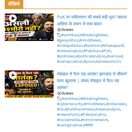
वीडियो
PoK पर पाकिस्तान की सबसे बड़ी भूल? ख्वाजा
आसिफ के बयान से मचा बवाल
0
views
#amitkaul
,
#BreakingNews
,
#geopolitics
,
#HindiNews
,
#indiapakistan
,
#kashmir
,
#khawajaasif
,
#newsanalysis
,
#Pakistan
,
#PoK
,
#poknews
,
#politicalanalysis
,
#samvad
,
#vartaprabhat
,
#youtubenewsshorts
मोबाइल से फैल रहा आतंक? झारखंड से चौंकाने
वाला खुलासा | संवाद मोबाइल से फैल रहा
आतंक?
0
views
#amitkaul
,
#BreakingNews
,
#cybersecurity
,
#HindiNews
,
#indianews
,
#ISI
,
#jharkhandnews
,
#newsanalysis
,
#newsshorts
,
#Pakistan
,
#rss
,
#socialmedia
,
#terrornetwork
,
#vartaprabhat
,
#संवाद