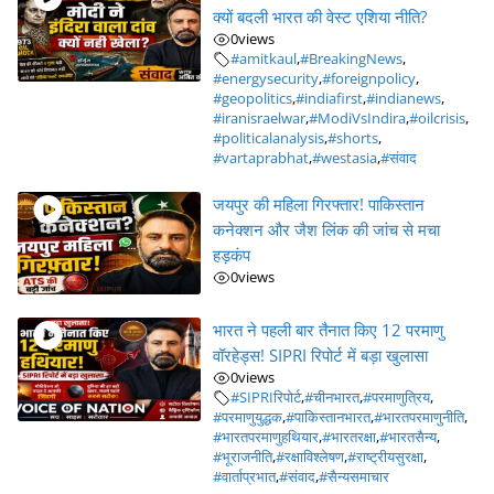
क्यों बदली भारत की वेस्ट एशिया नीति?
0
views
#amitkaul
,
#BreakingNews
,
#energysecurity
,
#foreignpolicy
,
#geopolitics
,
#indiafirst
,
#indianews
,
#iranisraelwar
,
#ModiVsIndira
,
#oilcrisis
,
#politicalanalysis
,
#shorts
,
#vartaprabhat
,
#westasia
,
#संवाद
जयपुर की महिला गिरफ्तार! पाकिस्तान
कनेक्शन और जैश लिंक की जांच से मचा
हड़कंप
0
views
भारत ने पहली बार तैनात किए 12 परमाणु
वॉरहेड्स! SIPRI रिपोर्ट में बड़ा खुलासा
0
views
#SIPRIरिपोर्ट
,
#चीनभारत
,
#परमाणुत्रिय
,
#परमाणुयुद्धक
,
#पाकिस्तानभारत
,
#भारतपरमाणुनीति
,
#भारतपरमाणुहथियार
,
#भारतरक्षा
,
#भारतसैन्य
,
#भूराजनीति
,
#रक्षाविश्लेषण
,
#राष्ट्रीयसुरक्षा
,
#वार्ताप्रभात
,
#संवाद
,
#सैन्यसमाचार