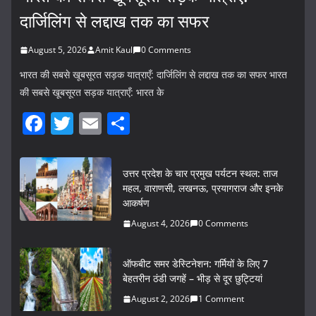
दार्जिलिंग से लद्दाख तक का सफर
August 5, 2026
Amit Kaul
0 Comments
भारत की सबसे खूबसूरत सड़क यात्राएँ: दार्जिलिंग से लद्दाख तक का सफर भारत
की सबसे खूबसूरत सड़क यात्राएँ: भारत के
F
T
E
S
a
w
m
h
c
itt
ai
ar
उत्तर प्रदेश के चार प्रमुख पर्यटन स्थल: ताज
e
er
l
e
महल, वाराणसी, लखनऊ, प्रयागराज और इनके
आकर्षण
b
August 4, 2026
0 Comments
o
o
ऑफबीट समर डेस्टिनेशन: गर्मियों के लिए 7
k
बेहतरीन ठंडी जगहें – भीड़ से दूर छुट्टियां
August 2, 2026
1 Comment