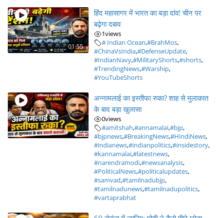
हिंद महासागर में भारत का बड़ा दांव! चीन पर
बढ़ेगा दबाव
1
views
# Indian Ocean
,
#BrahMos
,
01:55
#ChinaVsIndia
,
#DefenseUpdate
,
#IndianNavy
,
#MilitaryShorts
,
#shorts
,
#TrendingNews
,
#Warship
,
#YouTubeShorts
अन्नामलाई का इस्तीफा रुका? शाह से मुलाकात
के बाद बड़ा खुलासा
0
views
#amitshah
,
#annamalai
,
#bjp
,
#bjpnews
,
#BreakingNews
,
#HindiNews
,
#indianews
,
#indianpolitics
,
#insidestory
,
#kannamalai
,
#latestnews
,
#narendramodi
,
#newsanalysis
,
#PoliticalNews
,
#politicalupdates
,
#samvad
,
#tamilnadubjp
,
#tamilnadunews
,
#tamilnadupolitics
,
#vartaprabhat