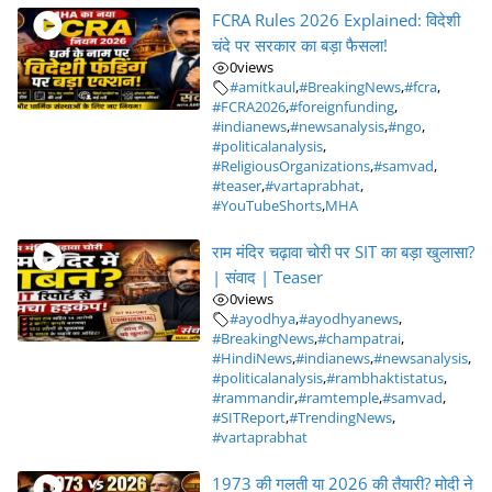
FCRA Rules 2026 Explained: विदेशी
चंदे पर सरकार का बड़ा फैसला!
0
views
#amitkaul
,
#BreakingNews
,
#fcra
,
#FCRA2026
,
#foreignfunding
,
#indianews
,
#newsanalysis
,
#ngo
,
#politicalanalysis
,
#ReligiousOrganizations
,
#samvad
,
#teaser
,
#vartaprabhat
,
#YouTubeShorts
,
MHA
राम मंदिर चढ़ावा चोरी पर SIT का बड़ा खुलासा?
| संवाद | Teaser
0
views
#ayodhya
,
#ayodhyanews
,
#BreakingNews
,
#champatrai
,
#HindiNews
,
#indianews
,
#newsanalysis
,
#politicalanalysis
,
#rambhaktistatus
,
#rammandir
,
#ramtemple
,
#samvad
,
#SITReport
,
#TrendingNews
,
#vartaprabhat
1973 की गलती या 2026 की तैयारी? मोदी ने