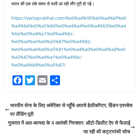
भारत की एक लंबे समय से चली आ रही माँग पूरी हो गई।
https://vartaprabhat.com/%e0%a4%95%e0%a4%bf%e0
%a4%b6%e0%a5%8d%e0%a4%a4%e0%a4%b5%e0%a4
%be%e0%a4%a1%e0%a4%bc-
%e0%a4%ae%e0%a5%87%e0%a4%82-
%e0%a4%ae%e0%a5%81%e0%a4%a0%e0%a4%ad%e0
%a5%87%e0%a4%a1%e0%a4%bc-
%e0%a4%b8%e0%a5%87/
F
T
E
S
a
w
m
h
c
itt
ai
ar
भारतीय सेना के लिए अमेरिका से पहुँचे अपाचे हेलीकॉप्टर, हिंडन एयरबेस
e
er
l
e
पर लैंडिंग पूरी
b
गुजरात में अल-कायदा के 4 आतंकी गिरफ्तार: ऑटो-डिलीट ऐप से फैलाई
o
जा रही थी कट्टरपंथी सोच