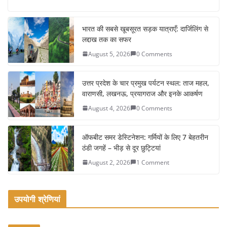
c
itt
ai
ar
e
er
l
e
भारत की सबसे खूबसूरत सड़क यात्राएँ: दार्जिलिंग से
लद्दाख तक का सफर
b
August 5, 2026
0 Comments
o
o
उत्तर प्रदेश के चार प्रमुख पर्यटन स्थल: ताज महल,
k
वाराणसी, लखनऊ, प्रयागराज और इनके आकर्षण
August 4, 2026
0 Comments
ऑफबीट समर डेस्टिनेशन: गर्मियों के लिए 7 बेहतरीन
ठंडी जगहें – भीड़ से दूर छुट्टियां
August 2, 2026
1 Comment
उपयोगी श्रेणियां