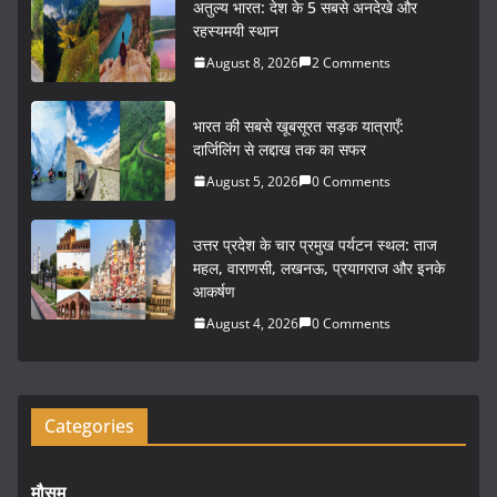
अतुल्य भारत: देश के 5 सबसे अनदेखे और
e
er
l
e
रहस्यमयी स्थान
b
August 8, 2026
2 Comments
o
भारत की सबसे खूबसूरत सड़क यात्राएँ:
o
दार्जिलिंग से लद्दाख तक का सफर
k
August 5, 2026
0 Comments
उत्तर प्रदेश के चार प्रमुख पर्यटन स्थल: ताज
महल, वाराणसी, लखनऊ, प्रयागराज और इनके
आकर्षण
August 4, 2026
0 Comments
Categories
मौसम