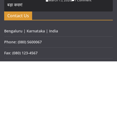
March 15, 2026
1 Comment
Contact Us
Bengaluru | Karnataka | India
Phone: (080) 5600067
Fax: (080) 123-4567
Email: vartaprabhat@gmail.com
Website: www.vartaprabhat.com
Copyright © 2026
वार्ता प्रभात
. All rights reserved.
Theme:
ColorMag Pro
by ThemeGrill. Powered by
WordPress
.