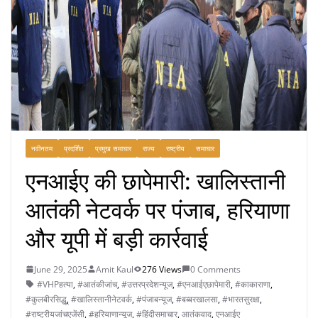
नवीनतम
प्रदर्शित
प्रमुख समाचार
राज्य
राष्ट्रीय
समाचार
एनआईए की छापेमारी: खालिस्तानी
आतंकी नेटवर्क पर पंजाब, हरियाणा
और यूपी में बड़ी कार्रवाई
June 29, 2025
Amit Kaul
276 Views
0 Comments
#VHPहत्या
,
#आतंकीजांच
,
#उत्तरप्रदेशन्यूज
,
#एनआईएछापेमारी
,
#काकाराणा
,
#कुलबीरसिद्धू
,
#खालिस्तानीनेटवर्क
,
#पंजाबन्यूज
,
#बब्बरखालसा
,
#भारतसुरक्षा
,
#राष्ट्रीयजांचएजेंसी
,
#हरियाणान्यूज
,
#हिंदीसमाचार
,
आतंकवाद
,
एनआईए