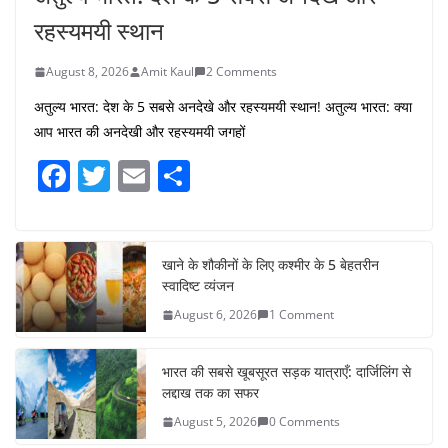
रहस्यमयी स्थान
August 8, 2026
Amit Kaul
2 Comments
अतुल्य भारत: देश के 5 सबसे अनदेखे और रहस्यमयी स्थान! अतुल्य भारत: क्या
आप भारत की अनदेखी और रहस्यमयी जगहों
F
T
E
S
a
w
m
h
c
itt
ai
ar
e
er
l
e
खाने के शौकीनों के लिए कश्मीर के 5 बेहतरीन
स्वादिष्ट व्यंजन
b
August 6, 2026
1 Comment
o
o
भारत की सबसे खूबसूरत सड़क यात्राएँ: दार्जिलिंग से
k
लद्दाख तक का सफर
August 5, 2026
0 Comments