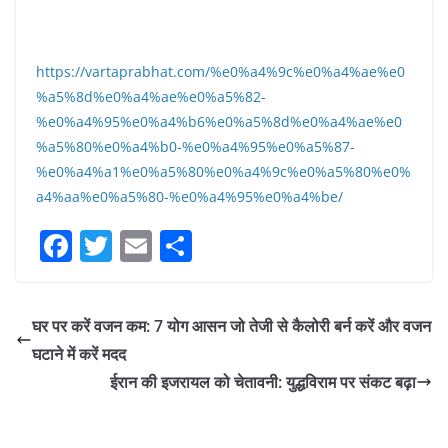
https://vartaprabhat.com/%e0%a4%9c%e0%a4%ae%e0
%a5%8d%e0%a4%ae%e0%a5%82-
%e0%a4%95%e0%a4%b6%e0%a5%8d%e0%a4%ae%e0
%a5%80%e0%a4%b0-%e0%a4%95%e0%a5%87-
%e0%a4%a1%e0%a5%80%e0%a4%9c%e0%a5%80%e0%
a4%aa%e0%a5%80-%e0%a4%95%e0%a4%be/
F
T
E
S
a
w
m
h
c
itt
ai
ar
घर पर करें वजन कम: 7 योग आसन जो तेजी से कैलोरी बर्न करें और वजन
e
er
l
e
घटाने में करें मदद
b
ईरान की इजरायल को चेतावनी: युद्धविराम पर संकट बढ़ा
o
o