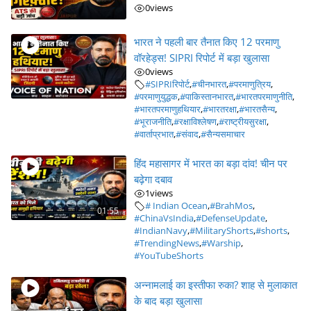
0
views
भारत ने पहली बार तैनात किए 12 परमाणु
वॉरहेड्स! SIPRI रिपोर्ट में बड़ा खुलासा
0
views
#SIPRIरिपोर्ट
,
#चीनभारत
,
#परमाणुत्रिय
,
#परमाणुयुद्धक
,
#पाकिस्तानभारत
,
#भारतपरमाणुनीति
,
#भारतपरमाणुहथियार
,
#भारतरक्षा
,
#भारतसैन्य
,
#भूराजनीति
,
#रक्षाविश्लेषण
,
#राष्ट्रीयसुरक्षा
,
#वार्ताप्रभात
,
#संवाद
,
#सैन्यसमाचार
हिंद महासागर में भारत का बड़ा दांव! चीन पर
बढ़ेगा दबाव
1
views
# Indian Ocean
,
#BrahMos
,
01:55
#ChinaVsIndia
,
#DefenseUpdate
,
#IndianNavy
,
#MilitaryShorts
,
#shorts
,
#TrendingNews
,
#Warship
,
#YouTubeShorts
अन्नामलाई का इस्तीफा रुका? शाह से मुलाकात
के बाद बड़ा खुलासा