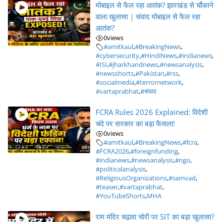
मोबाइल से फैल रहा आतंक? झारखंड से चौंकाने
वाला खुलासा | संवाद मोबाइल से फैल रहा
आतंक?
0
views
#amitkaul
,
#BreakingNews
,
#cybersecurity
,
#HindiNews
,
#indianews
,
#ISI
,
#jharkhandnews
,
#newsanalysis
,
#newsshorts
,
#Pakistan
,
#rss
,
#socialmedia
,
#terrornetwork
,
#vartaprabhat
,
#संवाद
FCRA Rules 2026 Explained: विदेशी
चंदे पर सरकार का बड़ा फैसला!
0
views
#amitkaul
,
#BreakingNews
,
#fcra
,
#FCRA2026
,
#foreignfunding
,
#indianews
,
#newsanalysis
,
#ngo
,
#politicalanalysis
,
#ReligiousOrganizations
,
#samvad
,
#teaser
,
#vartaprabhat
,
#YouTubeShorts
,
MHA
राम मंदिर चढ़ावा चोरी पर SIT का बड़ा खुलासा?