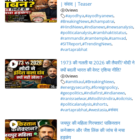
| संवाद | Teaser
0
views
#ayodhya
,
#ayodhyanews
,
#BreakingNews
,
#champatrai
,
#HindiNews
,
#indianews
,
#newsanalysis
,
#politicalanalysis
,
#rambhaktistatus
,
#rammandir
,
#ramtemple
,
#samvad
,
#SITReport
,
#TrendingNews
,
#vartaprabhat
1973 की गलती या 2026 की तैयारी? मोदी ने
क्यों बदली भारत की वेस्ट एशिया नीति?
0
views
#amitkaul
,
#BreakingNews
,
#energysecurity
,
#foreignpolicy
,
#geopolitics
,
#indiafirst
,
#indianews
,
#iranisraelwar
,
#ModiVsIndira
,
#oilcrisis
,
#politicalanalysis
,
#shorts
,
#vartaprabhat
,
#westasia
,
#संवाद
जयपुर की महिला गिरफ्तार! पाकिस्तान
कनेक्शन और जैश लिंक की जांच से मचा
हड़कंप