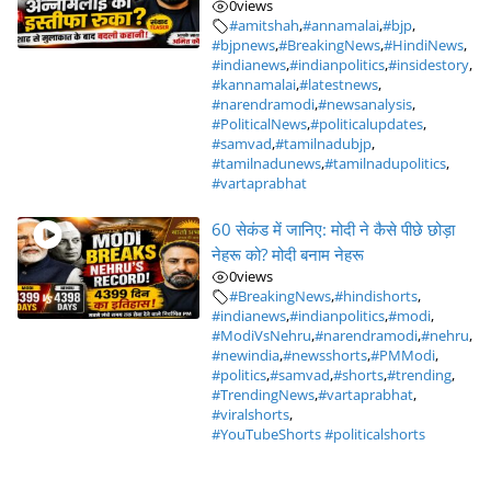
0
views
#amitshah
,
#annamalai
,
#bjp
,
#bjpnews
,
#BreakingNews
,
#HindiNews
,
#indianews
,
#indianpolitics
,
#insidestory
,
#kannamalai
,
#latestnews
,
#narendramodi
,
#newsanalysis
,
#PoliticalNews
,
#politicalupdates
,
#samvad
,
#tamilnadubjp
,
#tamilnadunews
,
#tamilnadupolitics
,
#vartaprabhat
60 सेकंड में जानिए: मोदी ने कैसे पीछे छोड़ा
नेहरू को? मोदी बनाम नेहरू
0
views
#BreakingNews
,
#hindishorts
,
#indianews
,
#indianpolitics
,
#modi
,
#ModiVsNehru
,
#narendramodi
,
#nehru
,
#newindia
,
#newsshorts
,
#PMModi
,
#politics
,
#samvad
,
#shorts
,
#trending
,
#TrendingNews
,
#vartaprabhat
,
#viralshorts
,
#YouTubeShorts #politicalshorts