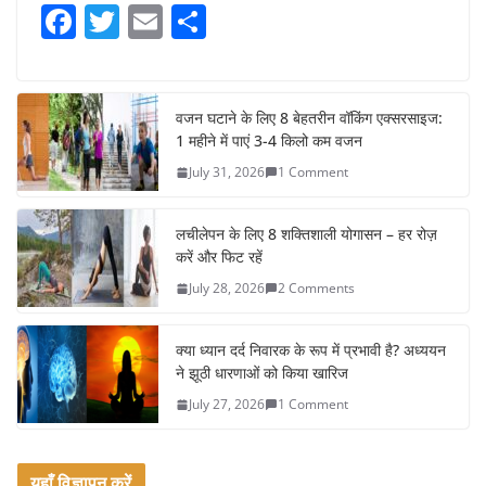
F
T
E
S
a
w
m
h
c
itt
ai
ar
e
er
l
e
वजन घटाने के लिए 8 बेहतरीन वॉकिंग एक्सरसाइज:
1 महीने में पाएं 3-4 किलो कम वजन
b
July 31, 2026
1 Comment
o
o
लचीलेपन के लिए 8 शक्तिशाली योगासन – हर रोज़
k
करें और फिट रहें
July 28, 2026
2 Comments
क्या ध्यान दर्द निवारक के रूप में प्रभावी है? अध्ययन
ने झूठी धारणाओं को किया खारिज
July 27, 2026
1 Comment
यहाँ विज्ञापन करें