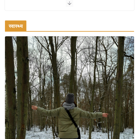
August 3, 2026
2 Comments
स्वास्थ्य
ऑफबीट समर डेस्टिनेशन: गर्मियों के लिए 7 बेहतरीन ठंडी जगहें – भीड़ से
दूर छुट्टियां
August 2, 2026
1 Comment
भारत में दर्शनीय 10 सबसे प्रसिद्ध मंदिर:
आस्था, इतिहास और वास्तुकला के अद्भुत
प्रतीक
August 9, 2026
0 Comments