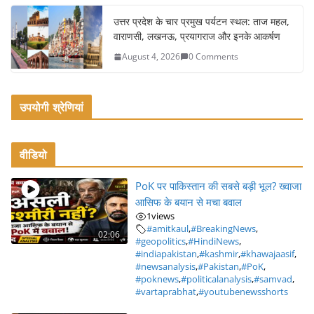
उत्तर प्रदेश के चार प्रमुख पर्यटन स्थल: ताज महल,
वाराणसी, लखनऊ, प्रयागराज और इनके आकर्षण
August 4, 2026
0 Comments
उपयोगी श्रेणियां
वीडियो
PoK पर पाकिस्तान की सबसे बड़ी भूल? ख्वाजा
आसिफ के बयान से मचा बवाल
1
views
#amitkaul
,
#BreakingNews
,
02:06
#geopolitics
,
#HindiNews
,
#indiapakistan
,
#kashmir
,
#khawajaasif
,
#newsanalysis
,
#Pakistan
,
#PoK
,
#poknews
,
#politicalanalysis
,
#samvad
,
#vartaprabhat
,
#youtubenewsshorts