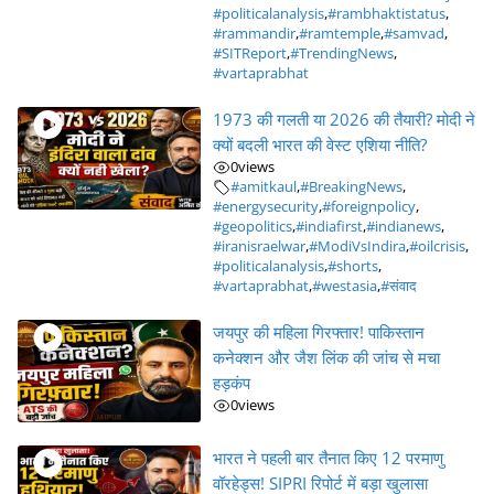
#politicalanalysis
,
#rambhaktistatus
,
#rammandir
,
#ramtemple
,
#samvad
,
#SITReport
,
#TrendingNews
,
#vartaprabhat
1973 की गलती या 2026 की तैयारी? मोदी ने
क्यों बदली भारत की वेस्ट एशिया नीति?
0
views
#amitkaul
,
#BreakingNews
,
#energysecurity
,
#foreignpolicy
,
#geopolitics
,
#indiafirst
,
#indianews
,
#iranisraelwar
,
#ModiVsIndira
,
#oilcrisis
,
#politicalanalysis
,
#shorts
,
#vartaprabhat
,
#westasia
,
#संवाद
जयपुर की महिला गिरफ्तार! पाकिस्तान
कनेक्शन और जैश लिंक की जांच से मचा
हड़कंप
0
views
भारत ने पहली बार तैनात किए 12 परमाणु
वॉरहेड्स! SIPRI रिपोर्ट में बड़ा खुलासा