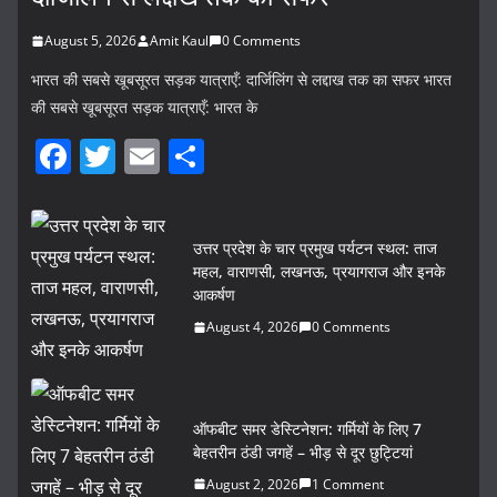
August 5, 2026
Amit Kaul
0 Comments
भारत की सबसे खूबसूरत सड़क यात्राएँ: दार्जिलिंग से लद्दाख तक का सफर भारत
की सबसे खूबसूरत सड़क यात्राएँ: भारत के
F
T
E
S
a
w
m
h
c
itt
ai
ar
उत्तर प्रदेश के चार प्रमुख पर्यटन स्थल: ताज
e
er
l
e
महल, वाराणसी, लखनऊ, प्रयागराज और इनके
b
आकर्षण
o
August 4, 2026
0 Comments
o
k
ऑफबीट समर डेस्टिनेशन: गर्मियों के लिए 7
बेहतरीन ठंडी जगहें – भीड़ से दूर छुट्टियां
August 2, 2026
1 Comment