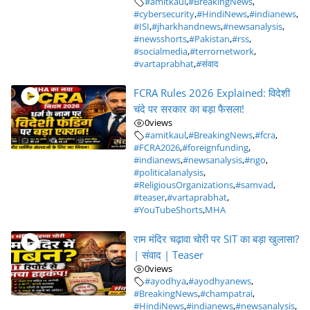
#amitkaul
,
#BreakingNews
,
#cybersecurity
,
#HindiNews
,
#indianews
,
#ISI
,
#jharkhandnews
,
#newsanalysis
,
#newsshorts
,
#Pakistan
,
#rss
,
#socialmedia
,
#terrornetwork
,
#vartaprabhat
,
#संवाद
FCRA Rules 2026 Explained: विदेशी
चंदे पर सरकार का बड़ा फैसला!
0
views
#amitkaul
,
#BreakingNews
,
#fcra
,
#FCRA2026
,
#foreignfunding
,
#indianews
,
#newsanalysis
,
#ngo
,
#politicalanalysis
,
#ReligiousOrganizations
,
#samvad
,
#teaser
,
#vartaprabhat
,
#YouTubeShorts
,
MHA
राम मंदिर चढ़ावा चोरी पर SIT का बड़ा खुलासा?
| संवाद | Teaser
0
views
#ayodhya
,
#ayodhyanews
,
#BreakingNews
,
#champatrai
,
#HindiNews
,
#indianews
,
#newsanalysis
,