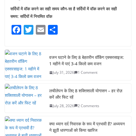
सर्दियों में वॉक करने का सही समय कौन-सा है सर्दियों में वॉक करने का सही
समय: सर्दियों में नियमित वॉक
F
T
E
S
a
w
m
h
c
itt
ai
ar
e
er
l
e
वजन घटाने के लिए 8 बेहतरीन वॉकिंग एक्सरसाइज:
1 महीने में पाएं 3-4 किलो कम वजन
b
July 31, 2026
1 Comment
o
o
लचीलेपन के लिए 8 शक्तिशाली योगासन – हर रोज़
k
करें और फिट रहें
July 28, 2026
2 Comments
क्या ध्यान दर्द निवारक के रूप में प्रभावी है? अध्ययन
ने झूठी धारणाओं को किया खारिज