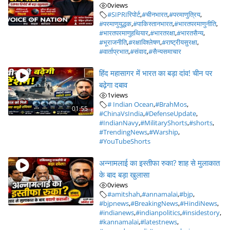
0
views
#SIPRIरिपोर्ट
,
#चीनभारत
,
#परमाणुत्रिय
,
#परमाणुयुद्धक
,
#पाकिस्तानभारत
,
#भारतपरमाणुनीति
,
#भारतपरमाणुहथियार
,
#भारतरक्षा
,
#भारतसैन्य
,
#भूराजनीति
,
#रक्षाविश्लेषण
,
#राष्ट्रीयसुरक्षा
,
#वार्ताप्रभात
,
#संवाद
,
#सैन्यसमाचार
हिंद महासागर में भारत का बड़ा दांव! चीन पर
बढ़ेगा दबाव
1
views
# Indian Ocean
,
#BrahMos
,
01:55
#ChinaVsIndia
,
#DefenseUpdate
,
#IndianNavy
,
#MilitaryShorts
,
#shorts
,
#TrendingNews
,
#Warship
,
#YouTubeShorts
अन्नामलाई का इस्तीफा रुका? शाह से मुलाकात
के बाद बड़ा खुलासा
0
views
#amitshah
,
#annamalai
,
#bjp
,
#bjpnews
,
#BreakingNews
,
#HindiNews
,
#indianews
,
#indianpolitics
,
#insidestory
,
#kannamalai
,
#latestnews
,