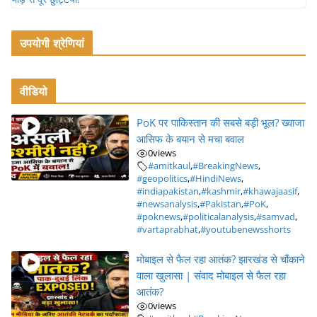
उपयोगी श्रेणियां
वीडियो
PoK पर पाकिस्तान की सबसे बड़ी भूल? ख्वाजा
आसिफ के बयान से मचा बवाल
0
views
#amitkaul
,
#BreakingNews
,
#geopolitics
,
#HindiNews
,
#indiapakistan
,
#kashmir
,
#khawajaasif
,
#newsanalysis
,
#Pakistan
,
#PoK
,
#poknews
,
#politicalanalysis
,
#samvad
,
#vartaprabhat
,
#youtubenewsshorts
मोबाइल से फैल रहा आतंक? झारखंड से चौंकाने
वाला खुलासा | संवाद मोबाइल से फैल रहा
आतंक?
0
views