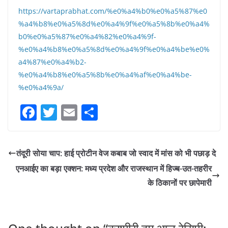
https://vartaprabhat.com/%e0%a4%b0%e0%a5%87%e0
%a4%b8%e0%a5%8d%e0%a4%9f%e0%a5%8b%e0%a4%
b0%e0%a5%87%e0%a4%82%e0%a4%9f-
%e0%a4%b8%e0%a5%8d%e0%a4%9f%e0%a4%be%e0%
a4%87%e0%a4%b2-
%e0%a4%b8%e0%a5%8b%e0%a4%af%e0%a4%be-
%e0%a4%9a/
F
T
E
S
a
w
m
h
c
itt
ai
ar
तंदूरी सोया चाप: हाई प्रोटीन वेज कबाब जो स्वाद में मांस को भी पछाड़ दे
e
er
l
e
एनआईए का बड़ा एक्शन: मध्य प्रदेश और राजस्थान में हिज्ब-उत-तहरीर
b
के ठिकानों पर छापेमारी
o
o
k