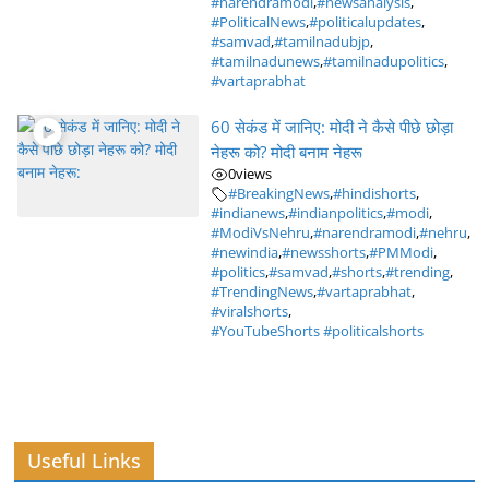
#narendramodi
,
#newsanalysis
,
#PoliticalNews
,
#politicalupdates
,
#samvad
,
#tamilnadubjp
,
#tamilnadunews
,
#tamilnadupolitics
,
#vartaprabhat
60 सेकंड में जानिए: मोदी ने कैसे पीछे छोड़ा
नेहरू को? मोदी बनाम नेहरू
0
views
#BreakingNews
,
#hindishorts
,
#indianews
,
#indianpolitics
,
#modi
,
#ModiVsNehru
,
#narendramodi
,
#nehru
,
#newindia
,
#newsshorts
,
#PMModi
,
#politics
,
#samvad
,
#shorts
,
#trending
,
#TrendingNews
,
#vartaprabhat
,
#viralshorts
,
#YouTubeShorts #politicalshorts
Useful Links