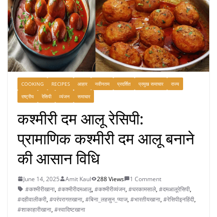
COOKING
RECIPES
आहार
नवीनतम
प्रदर्शित
प्रमुख समाचार
राज्य
राष्ट्रीय
रेसिपी
व्यंजन
समाचार
कश्मीरी दम आलू रेसिपी:
प्रामाणिक कश्मीरी दम आलू बनाने
की आसान विधि
June 14, 2025
Amit Kaul
288 Views
1 Comment
#कश्मीरीखाना
,
#कश्मीरीदमआलू
,
#कश्मीरीव्‍यंजन
,
#घरकामसाले
,
#दमआलूरेसिपी
,
#दहीवालीकरी
,
#परंपरागतखाना
,
#बिना_लहसुन_प्याज
,
#भारतीयखाना
,
#रेसिपीइनहिंदी
,
#शाकाहारीखाना
,
#स्वादिष्टखाना