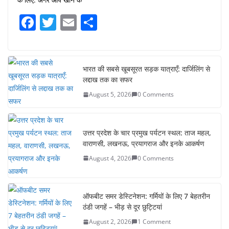
F
T
E
S
a
w
m
h
c
itt
ai
ar
e
er
l
e
भारत की सबसे खूबसूरत सड़क यात्राएँ: दार्जिलिंग से
लद्दाख तक का सफर
b
August 5, 2026
0 Comments
o
o
k
उत्तर प्रदेश के चार प्रमुख पर्यटन स्थल: ताज महल,
वाराणसी, लखनऊ, प्रयागराज और इनके आकर्षण
August 4, 2026
0 Comments
ऑफबीट समर डेस्टिनेशन: गर्मियों के लिए 7 बेहतरीन
ठंडी जगहें – भीड़ से दूर छुट्टियां
August 2, 2026
1 Comment