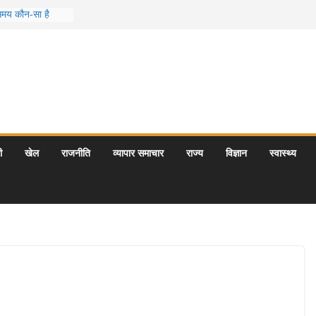
 समय कौन-सा है
स जो आपकी
र के 5 बेहतरीन
त्राएँ: दार्जिलिंग
र्यटन स्थल: ताज
यागराज और इनके
ी
खेल
राजनीति
व्यापार समाचार
राज्य
विज्ञान
स्वास्थ्य