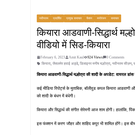
नवीनतम
प्रदर्शित
प्रमुख समाचार
फैशन
मनोरंजन
समाचार
कियारा आडवाणी-सिद्धार्थ मल्ह
वीडियो में सिड-कियारा
February 6, 2023
Amit Kaul
924 Views
0 Comments
कियारा
,
जैसलमेर हवाई अड्डे
,
डिजाइनर मनीष मल्होत्रा
,
नवीनतम सीज़न
,
प
कियारा आडवाणी-सिद्धार्थ मल्होत्रा ​​की शादी के अपडेट: वायरल डांस
कई मीडिया रिपोर्ट्स के मुताबिक, बॉलीवुड कपल कियारा आडवाणी और 
को शादी के बंधन में बंधेगी।
कियारा और सिद्धार्थ की संगीत सेरेमनी आज शाम होगी। हालांकि, पिंकव
इस फंक्शन में करण जौहर और शाहिद कपूर भी शामिल होंगे। इस बीच