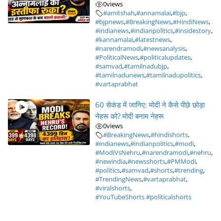
0
views
#amitshah
,
#annamalai
,
#bjp
,
#bjpnews
,
#BreakingNews
,
#HindiNews
,
#indianews
,
#indianpolitics
,
#insidestory
,
#kannamalai
,
#latestnews
,
#narendramodi
,
#newsanalysis
,
#PoliticalNews
,
#politicalupdates
,
#samvad
,
#tamilnadubjp
,
#tamilnadunews
,
#tamilnadupolitics
,
#vartaprabhat
60 सेकंड में जानिए: मोदी ने कैसे पीछे छोड़ा
नेहरू को? मोदी बनाम नेहरू
0
views
#BreakingNews
,
#hindishorts
,
#indianews
,
#indianpolitics
,
#modi
,
#ModiVsNehru
,
#narendramodi
,
#nehru
,
#newindia
,
#newsshorts
,
#PMModi
,
#politics
,
#samvad
,
#shorts
,
#trending
,
#TrendingNews
,
#vartaprabhat
,
#viralshorts
,
#YouTubeShorts #politicalshorts