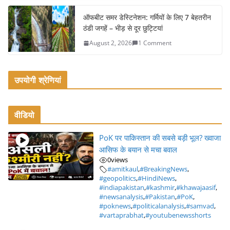
ऑफबीट समर डेस्टिनेशन: गर्मियों के लिए 7 बेहतरीन
ठंडी जगहें – भीड़ से दूर छुट्टियां
August 2, 2026
1 Comment
उपयोगी श्रेणियां
वीडियो
PoK पर पाकिस्तान की सबसे बड़ी भूल? ख्वाजा
आसिफ के बयान से मचा बवाल
0
views
#amitkaul
,
#BreakingNews
,
#geopolitics
,
#HindiNews
,
#indiapakistan
,
#kashmir
,
#khawajaasif
,
#newsanalysis
,
#Pakistan
,
#PoK
,
#poknews
,
#politicalanalysis
,
#samvad
,
#vartaprabhat
,
#youtubenewsshorts