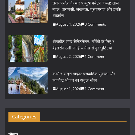
c
itt
ai
ar
उत्तर प्रदेश के चार प्रमुख पर्यटन स्थल: ताज
e
er
l
e
महल, वाराणसी, लखनऊ, प्रयागराज और इनके
आकर्षण
b
August 4, 2026
0 Comments
o
o
ऑफबीट समर डेस्टिनेशन: गर्मियों के लिए 7
k
बेहतरीन ठंडी जगहें – भीड़ से दूर छुट्टियां
August 2, 2026
1 Comment
कश्मीर यात्रा गाइड: प्राकृतिक सुंदरता और
स्वादिष्ट भोजन का अनूठा संगम
August 1, 2026
1 Comment
Categories
मौसम