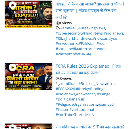
मोबाइल से फैल रहा आतंक? झारखंड से चौंकाने
वाला खुलासा | संवाद मोबाइल से फैल रहा
आतंक?
0
views
#amitkaul
,
#BreakingNews
,
#cybersecurity
,
#HindiNews
,
#indianews
,
#ISI
,
#jharkhandnews
,
#newsanalysis
,
#newsshorts
,
#Pakistan
,
#rss
,
#socialmedia
,
#terrornetwork
,
#vartaprabhat
,
#संवाद
FCRA Rules 2026 Explained: विदेशी
चंदे पर सरकार का बड़ा फैसला!
0
views
#amitkaul
,
#BreakingNews
,
#fcra
,
#FCRA2026
,
#foreignfunding
,
#indianews
,
#newsanalysis
,
#ngo
,
#politicalanalysis
,
#ReligiousOrganizations
,
#samvad
,
#teaser
,
#vartaprabhat
,
#YouTubeShorts
,
MHA
राम मंदिर चढ़ावा चोरी पर SIT का बड़ा खुलासा?