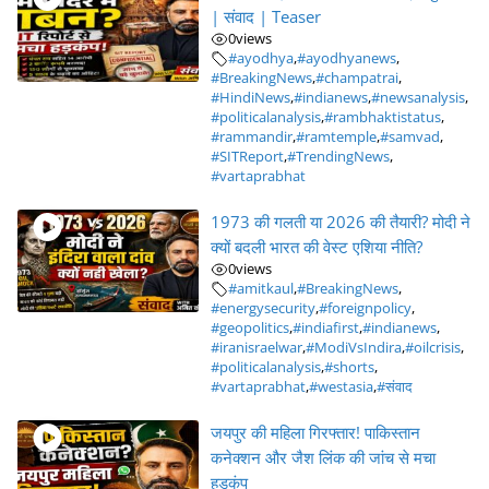
| संवाद | Teaser
0
views
#ayodhya
,
#ayodhyanews
,
#BreakingNews
,
#champatrai
,
#HindiNews
,
#indianews
,
#newsanalysis
,
#politicalanalysis
,
#rambhaktistatus
,
#rammandir
,
#ramtemple
,
#samvad
,
#SITReport
,
#TrendingNews
,
#vartaprabhat
1973 की गलती या 2026 की तैयारी? मोदी ने
क्यों बदली भारत की वेस्ट एशिया नीति?
0
views
#amitkaul
,
#BreakingNews
,
#energysecurity
,
#foreignpolicy
,
#geopolitics
,
#indiafirst
,
#indianews
,
#iranisraelwar
,
#ModiVsIndira
,
#oilcrisis
,
#politicalanalysis
,
#shorts
,
#vartaprabhat
,
#westasia
,
#संवाद
जयपुर की महिला गिरफ्तार! पाकिस्तान
कनेक्शन और जैश लिंक की जांच से मचा
हड़कंप