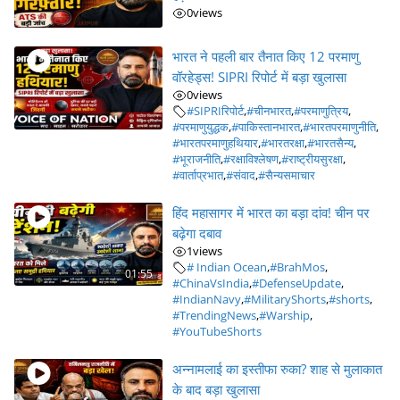
0
views
भारत ने पहली बार तैनात किए 12 परमाणु
वॉरहेड्स! SIPRI रिपोर्ट में बड़ा खुलासा
0
views
#SIPRIरिपोर्ट
,
#चीनभारत
,
#परमाणुत्रिय
,
#परमाणुयुद्धक
,
#पाकिस्तानभारत
,
#भारतपरमाणुनीति
,
#भारतपरमाणुहथियार
,
#भारतरक्षा
,
#भारतसैन्य
,
#भूराजनीति
,
#रक्षाविश्लेषण
,
#राष्ट्रीयसुरक्षा
,
#वार्ताप्रभात
,
#संवाद
,
#सैन्यसमाचार
हिंद महासागर में भारत का बड़ा दांव! चीन पर
बढ़ेगा दबाव
1
views
# Indian Ocean
,
#BrahMos
,
01:55
#ChinaVsIndia
,
#DefenseUpdate
,
#IndianNavy
,
#MilitaryShorts
,
#shorts
,
#TrendingNews
,
#Warship
,
#YouTubeShorts
अन्नामलाई का इस्तीफा रुका? शाह से मुलाकात
के बाद बड़ा खुलासा