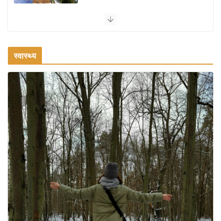
वजन घटाने के लिए 8 बेहतरीन वॉकिंग
एक्सरसाइज: 1 महीने में पाएं 3-4 किलो कम
वजन
स्वास्थ्य
July 31, 2026
1 Comment
रामेश्वरम यात्रा गाइड: पवित्र तीर्थ स्थल, दर्शन स्थल और पहुंच मार्ग
July 30, 2026
1 Comment
खाने के शौकीनों के लिए कश्मीर के 5 बेहतरीन
स्वादिष्ट व्यंजन
August 6, 2026
1 Comment