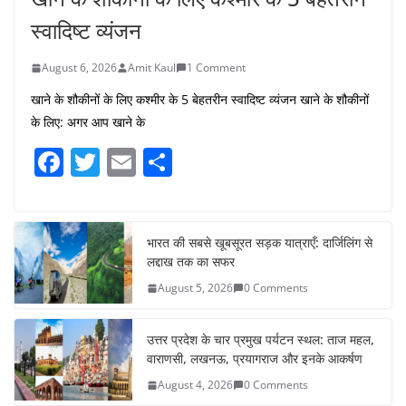
स्वादिष्ट व्यंजन
August 6, 2026
Amit Kaul
1 Comment
खाने के शौकीनों के लिए कश्मीर के 5 बेहतरीन स्वादिष्ट व्यंजन खाने के शौकीनों
के लिए: अगर आप खाने के
F
T
E
S
a
w
m
h
c
itt
ai
ar
e
er
l
e
भारत की सबसे खूबसूरत सड़क यात्राएँ: दार्जिलिंग से
लद्दाख तक का सफर
b
August 5, 2026
0 Comments
o
o
उत्तर प्रदेश के चार प्रमुख पर्यटन स्थल: ताज महल,
k
वाराणसी, लखनऊ, प्रयागराज और इनके आकर्षण
August 4, 2026
0 Comments