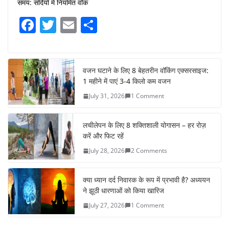
समय: सर्दियों में नियमित वॉक
F
T
E
S
a
w
m
h
c
itt
ai
ar
e
er
l
e
वजन घटाने के लिए 8 बेहतरीन वॉकिंग एक्सरसाइज:
1 महीने में पाएं 3-4 किलो कम वजन
b
July 31, 2026
1 Comment
o
o
लचीलेपन के लिए 8 शक्तिशाली योगासन – हर रोज़
k
करें और फिट रहें
July 28, 2026
2 Comments
क्या ध्यान दर्द निवारक के रूप में प्रभावी है? अध्ययन
ने झूठी धारणाओं को किया खारिज
July 27, 2026
1 Comment