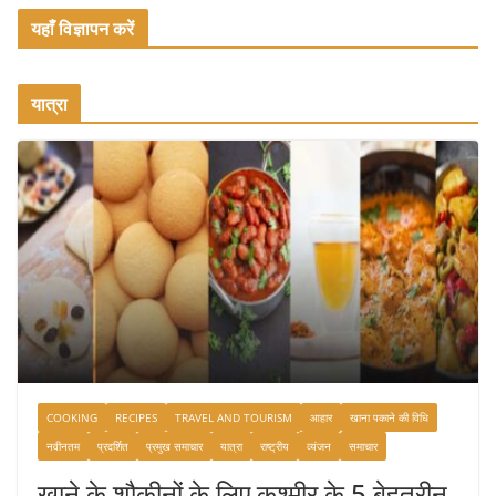
यहाँ विज्ञापन करें
यात्रा
COOKING
RECIPES
TRAVEL AND TOURISM
आहार
खाना पकाने की विधि
नवीनतम
प्रदर्शित
प्रमुख समाचार
यात्रा
राष्ट्रीय
व्यंजन
समाचार
खाने के शौकीनों के लिए कश्मीर के 5 बेहतरीन