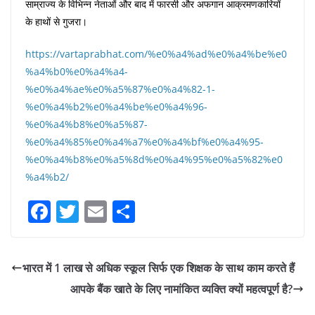
साम्राज्य के विभिन्न नेताओं और बाद में फारसी और अफगान आक्रमणकारियों
के हाथों से गुजरा।
https://vartaprabhat.com/%e0%a4%ad%e0%a4%be%e0
%a4%b0%e0%a4%a4-
%e0%a4%ae%e0%a5%87%e0%a4%82-1-
%e0%a4%b2%e0%a4%be%e0%a4%96-
%e0%a4%b8%e0%a5%87-
%e0%a4%85%e0%a4%a7%e0%a4%bf%e0%a4%95-
%e0%a4%b8%e0%a5%8d%e0%a4%95%e0%a5%82%e0
%a4%b2/
F
T
E
S
a
w
m
h
c
itt
ai
ar
भारत में 1 लाख से अधिक स्कूल सिर्फ एक शिक्षक के साथ काम करते हैं
e
er
l
e
आपके बैंक खाते के लिए नामांकित व्यक्ति क्यों महत्वपूर्ण है?
b