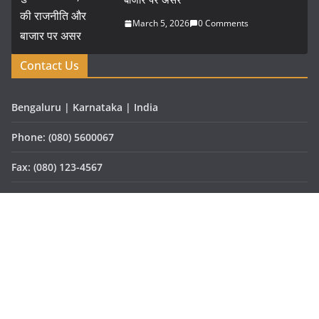
March 5, 2026
0 Comments
Contact Us
Bengaluru | Karnataka | India
Phone: (080) 5600067
Fax: (080) 123-4567
Email: vartaprabhat@gmail.com
Website: www.vartaprabhat.com
Copyright © 2026
वार्ता प्रभात
. All rights reserved.