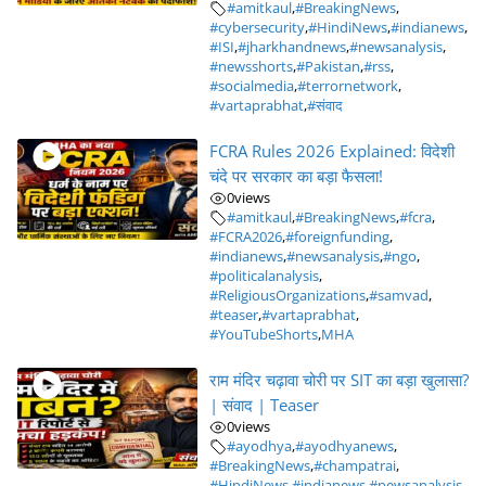
#amitkaul
,
#BreakingNews
,
#cybersecurity
,
#HindiNews
,
#indianews
,
#ISI
,
#jharkhandnews
,
#newsanalysis
,
#newsshorts
,
#Pakistan
,
#rss
,
#socialmedia
,
#terrornetwork
,
#vartaprabhat
,
#संवाद
FCRA Rules 2026 Explained: विदेशी
चंदे पर सरकार का बड़ा फैसला!
0
views
#amitkaul
,
#BreakingNews
,
#fcra
,
#FCRA2026
,
#foreignfunding
,
#indianews
,
#newsanalysis
,
#ngo
,
#politicalanalysis
,
#ReligiousOrganizations
,
#samvad
,
#teaser
,
#vartaprabhat
,
#YouTubeShorts
,
MHA
राम मंदिर चढ़ावा चोरी पर SIT का बड़ा खुलासा?
| संवाद | Teaser
0
views
#ayodhya
,
#ayodhyanews
,
#BreakingNews
,
#champatrai
,
#HindiNews
,
#indianews
,
#newsanalysis
,