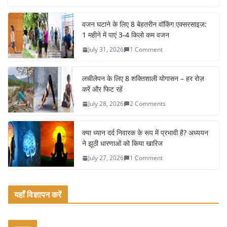
c
itt
ai
ar
e
er
l
e
वजन घटाने के लिए 8 बेहतरीन वॉकिंग एक्सरसाइज:
1 महीने में पाएं 3-4 किलो कम वजन
b
July 31, 2026
1 Comment
o
o
लचीलेपन के लिए 8 शक्तिशाली योगासन – हर रोज़
k
करें और फिट रहें
July 28, 2026
2 Comments
क्या ध्यान दर्द निवारक के रूप में प्रभावी है? अध्ययन
ने झूठी धारणाओं को किया खारिज
July 27, 2026
1 Comment
यहाँ विज्ञापन करें