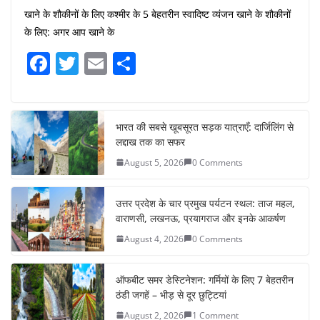
खाने के शौकीनों के लिए कश्मीर के 5 बेहतरीन स्वादिष्ट व्यंजन खाने के शौकीनों
के लिए: अगर आप खाने के
F
T
E
S
a
w
m
h
c
itt
ai
ar
e
er
l
e
भारत की सबसे खूबसूरत सड़क यात्राएँ: दार्जिलिंग से
लद्दाख तक का सफर
b
August 5, 2026
0 Comments
o
o
उत्तर प्रदेश के चार प्रमुख पर्यटन स्थल: ताज महल,
k
वाराणसी, लखनऊ, प्रयागराज और इनके आकर्षण
August 4, 2026
0 Comments
ऑफबीट समर डेस्टिनेशन: गर्मियों के लिए 7 बेहतरीन
ठंडी जगहें – भीड़ से दूर छुट्टियां
August 2, 2026
1 Comment