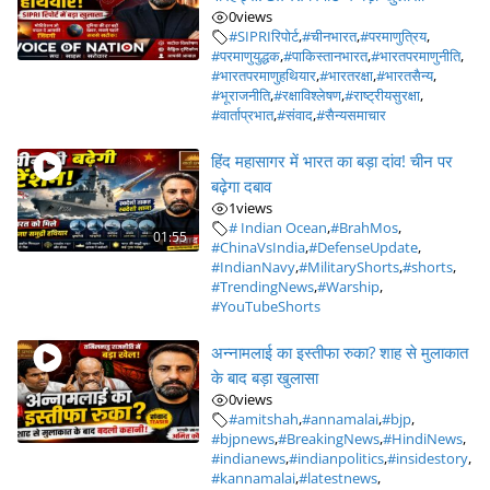
0
views
#SIPRIरिपोर्ट
,
#चीनभारत
,
#परमाणुत्रिय
,
#परमाणुयुद्धक
,
#पाकिस्तानभारत
,
#भारतपरमाणुनीति
,
#भारतपरमाणुहथियार
,
#भारतरक्षा
,
#भारतसैन्य
,
#भूराजनीति
,
#रक्षाविश्लेषण
,
#राष्ट्रीयसुरक्षा
,
#वार्ताप्रभात
,
#संवाद
,
#सैन्यसमाचार
हिंद महासागर में भारत का बड़ा दांव! चीन पर
बढ़ेगा दबाव
1
views
# Indian Ocean
,
#BrahMos
,
01:55
#ChinaVsIndia
,
#DefenseUpdate
,
#IndianNavy
,
#MilitaryShorts
,
#shorts
,
#TrendingNews
,
#Warship
,
#YouTubeShorts
अन्नामलाई का इस्तीफा रुका? शाह से मुलाकात
के बाद बड़ा खुलासा
0
views
#amitshah
,
#annamalai
,
#bjp
,
#bjpnews
,
#BreakingNews
,
#HindiNews
,
#indianews
,
#indianpolitics
,
#insidestory
,
#kannamalai
,
#latestnews
,