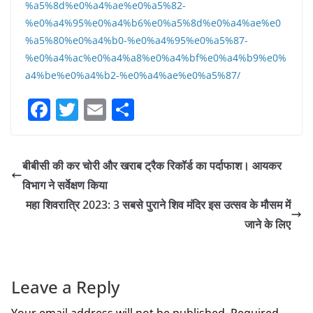
%a5%8d%e0%a4%ae%e0%a5%82-
%e0%a4%95%e0%a4%b6%e0%a5%8d%e0%a4%ae%e0
%a5%80%e0%a4%b0-%e0%a4%95%e0%a5%87-
%e0%a4%ac%e0%a4%a8%e0%a4%bf%e0%a4%b9%e0%
a4%be%e0%a4%b2-%e0%a4%ae%e0%a5%87/
F
T
E
S
a
w
m
h
c
itt
ai
ar
बीबीसी की कर चोरी और खराब ट्रैक रिकॉर्ड का पर्दाफाश। आयकर
e
er
l
e
विभाग ने सर्वेक्षण किया
b
महा शिवरात्रि 2023: 3 सबसे पुराने शिव मंदिर इस उत्सव के मौसम में
o
जाने के लिए
o
k
Leave a Reply
Your email address will not be published.
Required