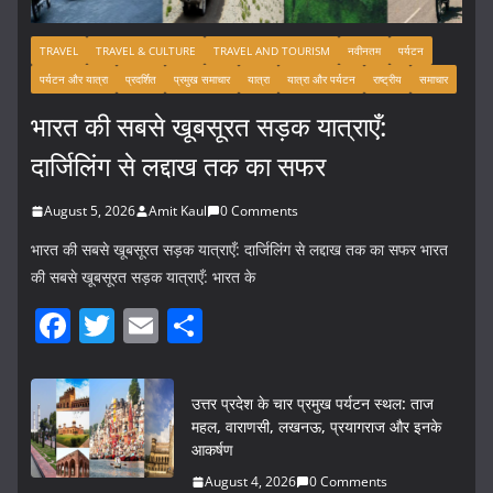
TRAVEL
TRAVEL & CULTURE
TRAVEL AND TOURISM
नवीनतम
पर्यटन
पर्यटन और यात्रा
प्रदर्शित
प्रमुख समाचार
यात्रा
यात्रा और पर्यटन
राष्ट्रीय
समाचार
भारत की सबसे खूबसूरत सड़क यात्राएँ:
दार्जिलिंग से लद्दाख तक का सफर
August 5, 2026
Amit Kaul
0 Comments
भारत की सबसे खूबसूरत सड़क यात्राएँ: दार्जिलिंग से लद्दाख तक का सफर भारत
की सबसे खूबसूरत सड़क यात्राएँ: भारत के
F
T
E
S
a
w
m
h
c
itt
ai
ar
उत्तर प्रदेश के चार प्रमुख पर्यटन स्थल: ताज
e
er
l
e
महल, वाराणसी, लखनऊ, प्रयागराज और इनके
आकर्षण
b
August 4, 2026
0 Comments