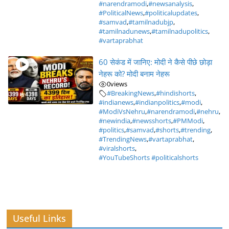
#narendramodi
,
#newsanalysis
,
#PoliticalNews
,
#politicalupdates
,
#samvad
,
#tamilnadubjp
,
#tamilnadunews
,
#tamilnadupolitics
,
#vartaprabhat
60 सेकंड में जानिए: मोदी ने कैसे पीछे छोड़ा
नेहरू को? मोदी बनाम नेहरू
0
views
#BreakingNews
,
#hindishorts
,
#indianews
,
#indianpolitics
,
#modi
,
#ModiVsNehru
,
#narendramodi
,
#nehru
,
#newindia
,
#newsshorts
,
#PMModi
,
#politics
,
#samvad
,
#shorts
,
#trending
,
#TrendingNews
,
#vartaprabhat
,
#viralshorts
,
#YouTubeShorts #politicalshorts
Useful Links