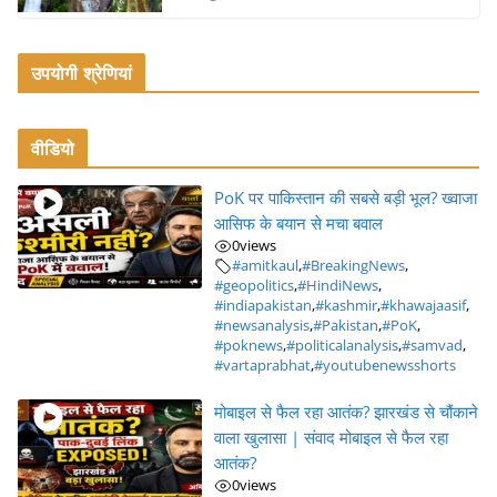
उपयोगी श्रेणियां
वीडियो
PoK पर पाकिस्तान की सबसे बड़ी भूल? ख्वाजा
आसिफ के बयान से मचा बवाल
0
views
#amitkaul
,
#BreakingNews
,
#geopolitics
,
#HindiNews
,
#indiapakistan
,
#kashmir
,
#khawajaasif
,
#newsanalysis
,
#Pakistan
,
#PoK
,
#poknews
,
#politicalanalysis
,
#samvad
,
#vartaprabhat
,
#youtubenewsshorts
मोबाइल से फैल रहा आतंक? झारखंड से चौंकाने
वाला खुलासा | संवाद मोबाइल से फैल रहा
आतंक?
0
views