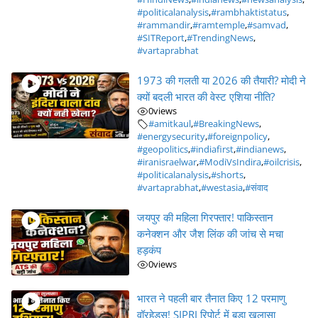
#politicalanalysis
,
#rambhaktistatus
,
#rammandir
,
#ramtemple
,
#samvad
,
#SITReport
,
#TrendingNews
,
#vartaprabhat
1973 की गलती या 2026 की तैयारी? मोदी ने
क्यों बदली भारत की वेस्ट एशिया नीति?
0
views
#amitkaul
,
#BreakingNews
,
#energysecurity
,
#foreignpolicy
,
#geopolitics
,
#indiafirst
,
#indianews
,
#iranisraelwar
,
#ModiVsIndira
,
#oilcrisis
,
#politicalanalysis
,
#shorts
,
#vartaprabhat
,
#westasia
,
#संवाद
जयपुर की महिला गिरफ्तार! पाकिस्तान
कनेक्शन और जैश लिंक की जांच से मचा
हड़कंप
0
views
भारत ने पहली बार तैनात किए 12 परमाणु
वॉरहेड्स! SIPRI रिपोर्ट में बड़ा खुलासा