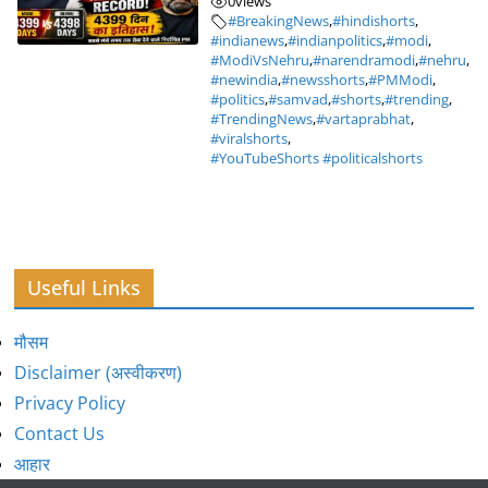
0
views
#BreakingNews
,
#hindishorts
,
#indianews
,
#indianpolitics
,
#modi
,
#ModiVsNehru
,
#narendramodi
,
#nehru
,
#newindia
,
#newsshorts
,
#PMModi
,
#politics
,
#samvad
,
#shorts
,
#trending
,
#TrendingNews
,
#vartaprabhat
,
#viralshorts
,
#YouTubeShorts #politicalshorts
Useful Links
मौसम
Disclaimer (अस्वीकरण)
Privacy Policy
Contact Us
आहार