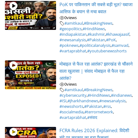
PoK पर पाकिस्तान की सबसे बड़ी भूल? ख्वाजा
आसिफ के बयान से मचा बवाल
0
views
#amitkaul
,
#BreakingNews
,
#geopolitics
,
#HindiNews
,
#indiapakistan
,
#kashmir
,
#khawajaasif
,
#newsanalysis
,
#Pakistan
,
#PoK
,
#poknews
,
#politicalanalysis
,
#samvad
,
#vartaprabhat
,
#youtubenewsshorts
मोबाइल से फैल रहा आतंक? झारखंड से चौंकाने
वाला खुलासा | संवाद मोबाइल से फैल रहा
आतंक?
0
views
#amitkaul
,
#BreakingNews
,
#cybersecurity
,
#HindiNews
,
#indianews
,
#ISI
,
#jharkhandnews
,
#newsanalysis
,
#newsshorts
,
#Pakistan
,
#rss
,
#socialmedia
,
#terrornetwork
,
#vartaprabhat
,
#संवाद
FCRA Rules 2026 Explained: विदेशी
चंदे पर सरकार का बड़ा फैसला!