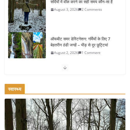
सर्दियों में वॉक करने का सही समय कौन-सा है
August 3, 2026
2 Comments
ऑफबीट समर डेस्टिनेशन: गर्मियों के लिए 7
बेहतरीन ठंडी जगहें – भीड़ से दूर छुट्टियां
August 2, 2026
1 Comment
कश्मीर यात्रा गाइड: प्राकृतिक सुंदरता और स्वादिष्ट भोजन का अनूठा संगम
August 1, 2026
1 Comment
स्वास्थ्य
वजन घटाने के लिए 8 बेहतरीन वॉकिंग एक्सरसाइज: 1 महीने में पाएं 3-4
किलो कम वजन
July 31, 2026
1 Comment
16 ज़रूरी कीबोर्ड शॉर्टकट्स जो आपकी
उत्पादकता को दोगुना कर देंगे