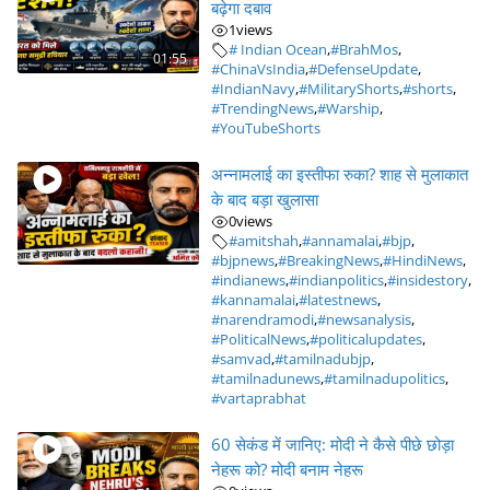
बढ़ेगा दबाव
1
views
# Indian Ocean
,
#BrahMos
,
01:55
#ChinaVsIndia
,
#DefenseUpdate
,
#IndianNavy
,
#MilitaryShorts
,
#shorts
,
#TrendingNews
,
#Warship
,
#YouTubeShorts
अन्नामलाई का इस्तीफा रुका? शाह से मुलाकात
के बाद बड़ा खुलासा
0
views
#amitshah
,
#annamalai
,
#bjp
,
#bjpnews
,
#BreakingNews
,
#HindiNews
,
#indianews
,
#indianpolitics
,
#insidestory
,
#kannamalai
,
#latestnews
,
#narendramodi
,
#newsanalysis
,
#PoliticalNews
,
#politicalupdates
,
#samvad
,
#tamilnadubjp
,
#tamilnadunews
,
#tamilnadupolitics
,
#vartaprabhat
60 सेकंड में जानिए: मोदी ने कैसे पीछे छोड़ा
नेहरू को? मोदी बनाम नेहरू