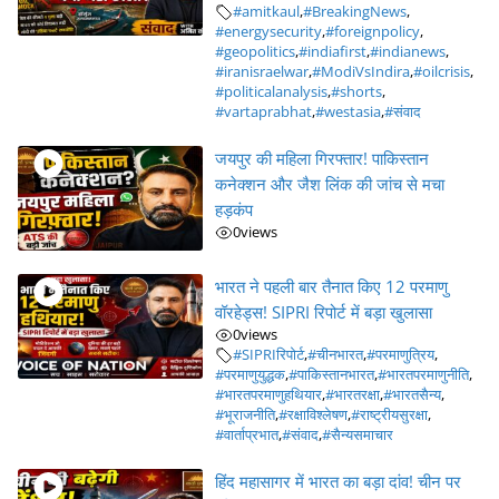
#amitkaul
,
#BreakingNews
,
#energysecurity
,
#foreignpolicy
,
#geopolitics
,
#indiafirst
,
#indianews
,
#iranisraelwar
,
#ModiVsIndira
,
#oilcrisis
,
#politicalanalysis
,
#shorts
,
#vartaprabhat
,
#westasia
,
#संवाद
जयपुर की महिला गिरफ्तार! पाकिस्तान
कनेक्शन और जैश लिंक की जांच से मचा
हड़कंप
0
views
भारत ने पहली बार तैनात किए 12 परमाणु
वॉरहेड्स! SIPRI रिपोर्ट में बड़ा खुलासा
0
views
#SIPRIरिपोर्ट
,
#चीनभारत
,
#परमाणुत्रिय
,
#परमाणुयुद्धक
,
#पाकिस्तानभारत
,
#भारतपरमाणुनीति
,
#भारतपरमाणुहथियार
,
#भारतरक्षा
,
#भारतसैन्य
,
#भूराजनीति
,
#रक्षाविश्लेषण
,
#राष्ट्रीयसुरक्षा
,
#वार्ताप्रभात
,
#संवाद
,
#सैन्यसमाचार
हिंद महासागर में भारत का बड़ा दांव! चीन पर