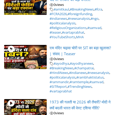
0
views
#amitkaul
,
#BreakingNews
,
#fcra
,
#FCRA2026
,
#foreignfunding
,
#indianews
,
#newsanalysis
,
#ngo
,
#politicalanalysis
,
#ReligiousOrganizations
,
#samvad
,
#teaser
,
#vartaprabhat
,
#YouTubeShorts
,
MHA
राम मंदिर चढ़ावा चोरी पर SIT का बड़ा खुलासा?
| संवाद | Teaser
0
views
#ayodhya
,
#ayodhyanews
,
#BreakingNews
,
#champatrai
,
#HindiNews
,
#indianews
,
#newsanalysis
,
#politicalanalysis
,
#rambhaktistatus
,
#rammandir
,
#ramtemple
,
#samvad
,
#SITReport
,
#TrendingNews
,
#vartaprabhat
1973 की गलती या 2026 की तैयारी? मोदी ने
क्यों बदली भारत की वेस्ट एशिया नीति?
0
views