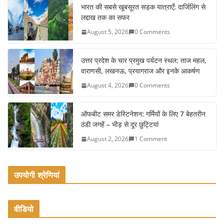
e
er
l
e
भारत की सबसे खूबसूरत सड़क यात्राएँ: दार्जिलिंग से
लद्दाख तक का सफर
b
August 5, 2026
0 Comments
o
o
उत्तर प्रदेश के चार प्रमुख पर्यटन स्थल: ताज महल,
k
वाराणसी, लखनऊ, प्रयागराज और इनके आकर्षण
August 4, 2026
0 Comments
ऑफबीट समर डेस्टिनेशन: गर्मियों के लिए 7 बेहतरीन
ठंडी जगहें – भीड़ से दूर छुट्टियां
August 2, 2026
1 Comment
उपयोगी श्रेणियां
वीडियो