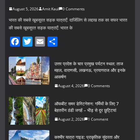
August 5, 2026
Amit Kaul
0 Comments
भारत की सबसे खूबसूरत सड़क यात्राएँ: दार्जिलिंग से लद्दाख तक का सफर भारत
की सबसे खूबसूरत सड़क यात्राएँ: भारत के
F
T
E
S
a
w
m
h
c
itt
ai
ar
उत्तर प्रदेश के चार प्रमुख पर्यटन स्थल: ताज
e
er
l
e
महल, वाराणसी, लखनऊ, प्रयागराज और इनके
आकर्षण
b
August 4, 2026
0 Comments
o
o
ऑफबीट समर डेस्टिनेशन: गर्मियों के लिए 7
k
बेहतरीन ठंडी जगहें – भीड़ से दूर छुट्टियां
August 2, 2026
1 Comment
कश्मीर यात्रा गाइड: प्राकृतिक सुंदरता और