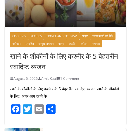
COOKING
RECIPES
TRAVEL AND TOURISM
आहार
खाना पकाने की विधि
नवीनतम
प्रदर्शित
प्रमुख समाचार
यात्रा
राष्ट्रीय
व्यंजन
समाचार
खाने के शौकीनों के लिए कश्मीर के 5 बेहतरीन
स्वादिष्ट व्यंजन
August 6, 2026
Amit Kaul
1 Comment
खाने के शौकीनों के लिए कश्मीर के 5 बेहतरीन स्वादिष्ट व्यंजन खाने के शौकीनों
के लिए: अगर आप खाने के
F
T
E
S
a
w
m
h
c
itt
ai
ar