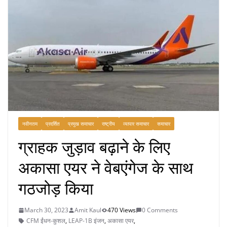
नवीनतम
प्रदर्शित
प्रमुख समाचार
राष्ट्रीय
व्यापार समाचार
समाचार
ग्राहक जुड़ाव बढ़ाने के लिए
अकासा एयर ने वेबएंगेज के साथ
गठजोड़ किया
March 30, 2023
Amit Kaul
470 Views
0 Comments
CFM ईंधन-कुशल
,
LEAP-1B इंजन
,
अकासा एयर
,