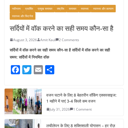
नवीनतम
प्रदर्शित
प्रमुख समाचार
राष्ट्रीय
समाचार
स्वास्थ्य
स्वास्थ्य और कल्याण
स्वास्थ्य और फिटनेस
सर्दियों में वॉक करने का सही समय कौन-सा है
August 3, 2026
Amit Kaul
2 Comments
सर्दियों में वॉक करने का सही समय कौन-सा है सर्दियों में वॉक करने का सही
समय: सर्दियों में नियमित वॉक
F
T
E
S
a
w
m
h
c
itt
ai
ar
e
er
l
e
वजन घटाने के लिए 8 बेहतरीन वॉकिंग एक्सरसाइज:
1 महीने में पाएं 3-4 किलो कम वजन
b
July 31, 2026
1 Comment
o
o
लचीलेपन के लिए 8 शक्तिशाली योगासन – हर रोज़