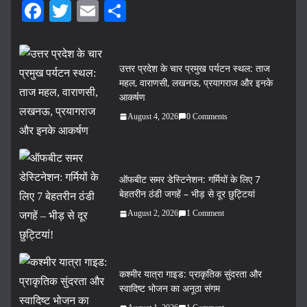
Fa
T
E
S
ce
wi
m
ha
bo
tte
ail
re
उत्तर प्रदेश के चार प्रमुख पर्यटन स्थल: ताज
ok
r
महल, वाराणसी, लखनऊ, प्रयागराज और इनके
आकर्षण
August 4, 2026
0 Comments
ऑफबीट समर डेस्टिनेशन: गर्मियों के लिए 7
बेहतरीन ठंडी जगहें – भीड़ से दूर छुट्टियां
August 2, 2026
1 Comment
कश्मीर यात्रा गाइड: प्राकृतिक सुंदरता और
स्वादिष्ट भोजन का अनूठा संगम