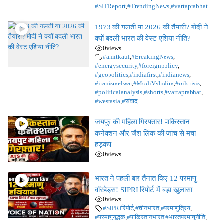
#SITReport
,
#TrendingNews
,
#vartaprabhat
1973 की गलती या 2026 की तैयारी? मोदी ने
क्यों बदली भारत की वेस्ट एशिया नीति?
0
views
#amitkaul
,
#BreakingNews
,
#energysecurity
,
#foreignpolicy
,
#geopolitics
,
#indiafirst
,
#indianews
,
#iranisraelwar
,
#ModiVsIndira
,
#oilcrisis
,
#politicalanalysis
,
#shorts
,
#vartaprabhat
,
#westasia
,
#संवाद
जयपुर की महिला गिरफ्तार! पाकिस्तान
कनेक्शन और जैश लिंक की जांच से मचा
हड़कंप
0
views
भारत ने पहली बार तैनात किए 12 परमाणु
वॉरहेड्स! SIPRI रिपोर्ट में बड़ा खुलासा
0
views
#SIPRIरिपोर्ट
,
#चीनभारत
,
#परमाणुत्रिय
,
#परमाणुयुद्धक
,
#पाकिस्तानभारत
,
#भारतपरमाणुनीति
,