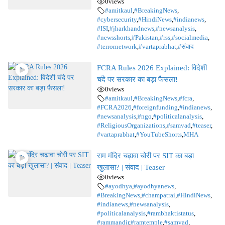
0
views
#amitkaul
,
#BreakingNews
,
#cybersecurity
,
#HindiNews
,
#indianews
,
#ISI
,
#jharkhandnews
,
#newsanalysis
,
#newsshorts
,
#Pakistan
,
#rss
,
#socialmedia
,
#terrornetwork
,
#vartaprabhat
,
#संवाद
FCRA Rules 2026 Explained: विदेशी
चंदे पर सरकार का बड़ा फैसला!
0
views
#amitkaul
,
#BreakingNews
,
#fcra
,
#FCRA2026
,
#foreignfunding
,
#indianews
,
#newsanalysis
,
#ngo
,
#politicalanalysis
,
#ReligiousOrganizations
,
#samvad
,
#teaser
,
#vartaprabhat
,
#YouTubeShorts
,
MHA
राम मंदिर चढ़ावा चोरी पर SIT का बड़ा
खुलासा? | संवाद | Teaser
0
views
#ayodhya
,
#ayodhyanews
,
#BreakingNews
,
#champatrai
,
#HindiNews
,
#indianews
,
#newsanalysis
,
#politicalanalysis
,
#rambhaktistatus
,
#rammandir
,
#ramtemple
,
#samvad
,