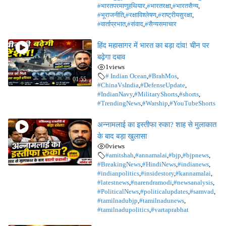
#भारतपरमाणुहथियार
,
#भारतरक्षा
,
#भारतसैन्य
,
#भूराजनीति
,
#रक्षाविश्लेषण
,
#राष्ट्रीयसुरक्षा
,
#वार्ताप्रभात
,
#संवाद
,
#सैन्यसमाचार
हिंद महासागर में भारत का बड़ा दांव! चीन पर
बढ़ेगा दबाव
1
views
# Indian Ocean
,
#BrahMos
,
01:55
#ChinaVsIndia
,
#DefenseUpdate
,
#IndianNavy
,
#MilitaryShorts
,
#shorts
,
#TrendingNews
,
#Warship
,
#YouTubeShorts
अन्नामलाई का इस्तीफा रुका? शाह से मुलाकात
के बाद बड़ा खुलासा
0
views
#amitshah
,
#annamalai
,
#bjp
,
#bjpnews
,
#BreakingNews
,
#HindiNews
,
#indianews
,
#indianpolitics
,
#insidestory
,
#kannamalai
,
#latestnews
,
#narendramodi
,
#newsanalysis
,
#PoliticalNews
,
#politicalupdates
,
#samvad
,
#tamilnadubjp
,
#tamilnadunews
,
#tamilnadupolitics
,
#vartaprabhat