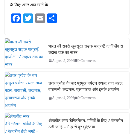
के लिए: अगर आप खाने के
Fa
T
E
S
ce
wi
m
ha
bo
tte
ail
re
ok
r
भारत की सबसे खूबसूरत सड़क यात्राएँ: दार्जिलिंग से
लद्दाख तक का सफर
August 5, 2026
0 Comments
उत्तर प्रदेश के चार प्रमुख पर्यटन स्थल: ताज महल,
वाराणसी, लखनऊ, प्रयागराज और इनके आकर्षण
August 4, 2026
0 Comments
ऑफबीट समर डेस्टिनेशन: गर्मियों के लिए 7 बेहतरीन
ठंडी जगहें – भीड़ से दूर छुट्टियां