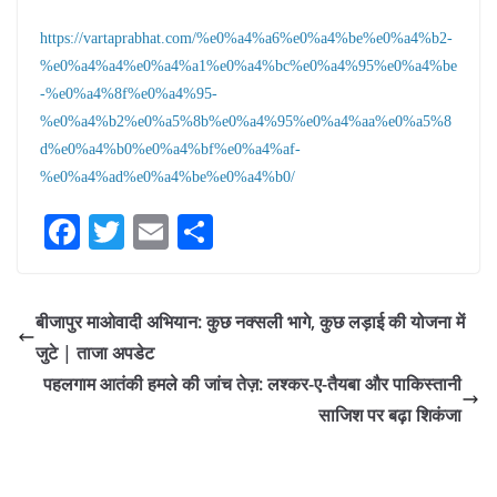
https://vartaprabhat.com/%e0%a4%a6%e0%a4%be%e0%a4%b2-
%e0%a4%a4%e0%a4%a1%e0%a4%bc%e0%a4%95%e0%a4%be
-%e0%a4%8f%e0%a4%95-
%e0%a4%b2%e0%a5%8b%e0%a4%95%e0%a4%aa%e0%a5%8
d%e0%a4%b0%e0%a4%bf%e0%a4%af-
%e0%a4%ad%e0%a4%be%e0%a4%b0/
Fa
T
E
S
ce
wi
m
ha
bo
tte
ail
re
बीजापुर माओवादी अभियान: कुछ नक्सली भागे, कुछ लड़ाई की योजना में
ok
r
जुटे | ताजा अपडेट
पहलगाम आतंकी हमले की जांच तेज़: लश्कर-ए-तैयबा और पाकिस्तानी
साजिश पर बढ़ा शिकंजा