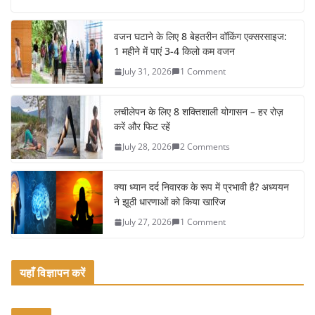
c
itt
ai
ar
e
er
l
e
वजन घटाने के लिए 8 बेहतरीन वॉकिंग एक्सरसाइज:
1 महीने में पाएं 3-4 किलो कम वजन
b
July 31, 2026
1 Comment
o
o
लचीलेपन के लिए 8 शक्तिशाली योगासन – हर रोज़
k
करें और फिट रहें
July 28, 2026
2 Comments
क्या ध्यान दर्द निवारक के रूप में प्रभावी है? अध्ययन
ने झूठी धारणाओं को किया खारिज
July 27, 2026
1 Comment
यहाँ विज्ञापन करें