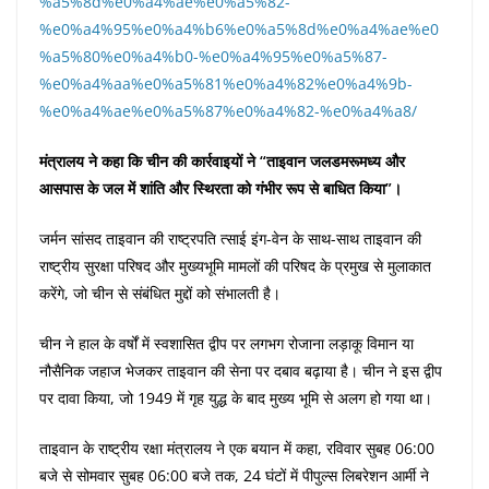
%a5%8d%e0%a4%ae%e0%a5%82-
%e0%a4%95%e0%a4%b6%e0%a5%8d%e0%a4%ae%e0
%a5%80%e0%a4%b0-%e0%a4%95%e0%a5%87-
%e0%a4%aa%e0%a5%81%e0%a4%82%e0%a4%9b-
%e0%a4%ae%e0%a5%87%e0%a4%82-%e0%a4%a8/
मंत्रालय ने कहा कि चीन की कार्रवाइयों ने “ताइवान जलडमरूमध्य और
आसपास के जल में शांति और स्थिरता को गंभीर रूप से बाधित किया”।
जर्मन सांसद ताइवान की राष्ट्रपति त्साई इंग-वेन के साथ-साथ ताइवान की
राष्ट्रीय सुरक्षा परिषद और मुख्यभूमि मामलों की परिषद के प्रमुख से मुलाकात
करेंगे, जो चीन से संबंधित मुद्दों को संभालती है।
चीन ने हाल के वर्षों में स्वशासित द्वीप पर लगभग रोजाना लड़ाकू विमान या
नौसैनिक जहाज भेजकर ताइवान की सेना पर दबाव बढ़ाया है। चीन ने इस द्वीप
पर दावा किया, जो 1949 में गृह युद्ध के बाद मुख्य भूमि से अलग हो गया था।
ताइवान के राष्ट्रीय रक्षा मंत्रालय ने एक बयान में कहा, रविवार सुबह 06:00
बजे से सोमवार सुबह 06:00 बजे तक, 24 घंटों में पीपुल्स लिबरेशन आर्मी ने