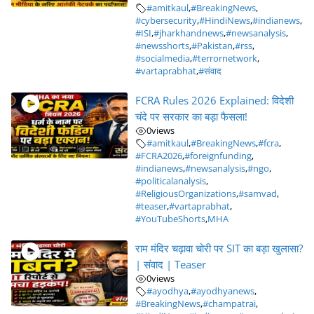
#amitkaul
,
#BreakingNews
,
#cybersecurity
,
#HindiNews
,
#indianews
,
#ISI
,
#jharkhandnews
,
#newsanalysis
,
#newsshorts
,
#Pakistan
,
#rss
,
#socialmedia
,
#terrornetwork
,
#vartaprabhat
,
#संवाद
FCRA Rules 2026 Explained: विदेशी
चंदे पर सरकार का बड़ा फैसला!
0
views
#amitkaul
,
#BreakingNews
,
#fcra
,
#FCRA2026
,
#foreignfunding
,
#indianews
,
#newsanalysis
,
#ngo
,
#politicalanalysis
,
#ReligiousOrganizations
,
#samvad
,
#teaser
,
#vartaprabhat
,
#YouTubeShorts
,
MHA
राम मंदिर चढ़ावा चोरी पर SIT का बड़ा खुलासा?
| संवाद | Teaser
0
views
#ayodhya
,
#ayodhyanews
,
#BreakingNews
,
#champatrai
,