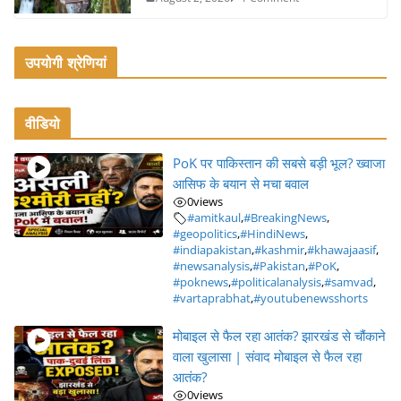
उपयोगी श्रेणियां
वीडियो
PoK पर पाकिस्तान की सबसे बड़ी भूल? ख्वाजा
आसिफ के बयान से मचा बवाल
0
views
#amitkaul
,
#BreakingNews
,
#geopolitics
,
#HindiNews
,
#indiapakistan
,
#kashmir
,
#khawajaasif
,
#newsanalysis
,
#Pakistan
,
#PoK
,
#poknews
,
#politicalanalysis
,
#samvad
,
#vartaprabhat
,
#youtubenewsshorts
मोबाइल से फैल रहा आतंक? झारखंड से चौंकाने
वाला खुलासा | संवाद मोबाइल से फैल रहा
आतंक?
0
views