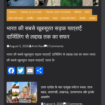
TRAVEL
TRAVEL & CULTURE
TRAVEL AND TOURISM
नवीनतम
पर्यटन
पर्यटन और यात्रा
प्रदर्शित
प्रमुख समाचार
यात्रा
यात्रा और पर्यटन
राष्ट्रीय
समाचार
भारत की सबसे खूबसूरत सड़क यात्राएँ:
दार्जिलिंग से लद्दाख तक का सफर
August 5, 2026
Amit Kaul
0 Comments
भारत की सबसे खूबसूरत सड़क यात्राएँ: दार्जिलिंग से लद्दाख तक का सफर भारत
की सबसे खूबसूरत सड़क यात्राएँ: भारत के
F
T
E
S
a
w
m
h
c
itt
ai
ar
उत्तर प्रदेश के चार प्रमुख पर्यटन स्थल: ताज
e
er
l
e
महल, वाराणसी, लखनऊ, प्रयागराज और इनके
आकर्षण
b
August 4, 2026
0 Comments