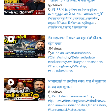
वॉरहेड्स! SIPRI रिपोर्ट में बड़ा खुलासा
0
views
#SIPRIरिपोर्ट
,
#चीनभारत
,
#परमाणुत्रिय
,
#परमाणुयुद्धक
,
#पाकिस्तानभारत
,
#भारतपरमाणुनीति
,
#भारतपरमाणुहथियार
,
#भारतरक्षा
,
#भारतसैन्य
,
#भूराजनीति
,
#रक्षाविश्लेषण
,
#राष्ट्रीयसुरक्षा
,
#वार्ताप्रभात
,
#संवाद
,
#सैन्यसमाचार
हिंद महासागर में भारत का बड़ा दांव! चीन पर
बढ़ेगा दबाव
1
views
# Indian Ocean
,
#BrahMos
,
01:55
#ChinaVsIndia
,
#DefenseUpdate
,
#IndianNavy
,
#MilitaryShorts
,
#shorts
,
#TrendingNews
,
#Warship
,
#YouTubeShorts
अन्नामलाई का इस्तीफा रुका? शाह से मुलाकात
के बाद बड़ा खुलासा
0
views
#amitshah
,
#annamalai
,
#bjp
,
#bjpnews
,
#BreakingNews
,
#HindiNews
,
#indianews
,
#indianpolitics
,
#insidestory
,
#kannamalai
,
#latestnews
,