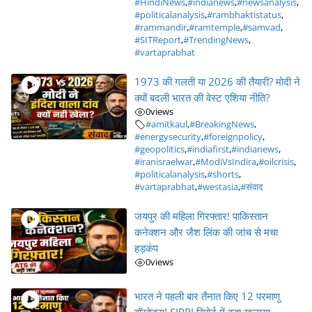
#HindiNews
,
#indianews
,
#newsanalysis
,
#politicalanalysis
,
#rambhaktistatus
,
#rammandir
,
#ramtemple
,
#samvad
,
#SITReport
,
#TrendingNews
,
#vartaprabhat
1973 की गलती या 2026 की तैयारी? मोदी ने
क्यों बदली भारत की वेस्ट एशिया नीति?
0
views
#amitkaul
,
#BreakingNews
,
#energysecurity
,
#foreignpolicy
,
#geopolitics
,
#indiafirst
,
#indianews
,
#iranisraelwar
,
#ModiVsIndira
,
#oilcrisis
,
#politicalanalysis
,
#shorts
,
#vartaprabhat
,
#westasia
,
#संवाद
जयपुर की महिला गिरफ्तार! पाकिस्तान
कनेक्शन और जैश लिंक की जांच से मचा
हड़कंप
0
views
भारत ने पहली बार तैनात किए 12 परमाणु