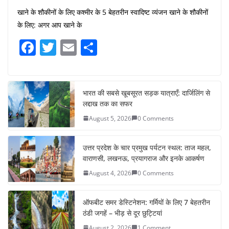
खाने के शौकीनों के लिए कश्मीर के 5 बेहतरीन स्वादिष्ट व्यंजन खाने के शौकीनों
के लिए: अगर आप खाने के
F
T
E
S
a
w
m
h
c
itt
ai
ar
e
er
l
e
भारत की सबसे खूबसूरत सड़क यात्राएँ: दार्जिलिंग से
लद्दाख तक का सफर
b
August 5, 2026
0 Comments
o
o
उत्तर प्रदेश के चार प्रमुख पर्यटन स्थल: ताज महल,
k
वाराणसी, लखनऊ, प्रयागराज और इनके आकर्षण
August 4, 2026
0 Comments
ऑफबीट समर डेस्टिनेशन: गर्मियों के लिए 7 बेहतरीन
ठंडी जगहें – भीड़ से दूर छुट्टियां
August 2, 2026
1 Comment