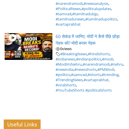
#narendramodi
,
#newsanalysis
,
#PoliticalNews
,
#politicalupdates
,
#samvad
,
#tamilnadubjp
,
#tamilnadunews
,
#tamilnadupolitics
,
#vartaprabhat
60 सेकंड में जानिए: मोदी ने कैसे पीछे छोड़ा
नेहरू को? मोदी बनाम नेहरू
0
views
#BreakingNews
,
#hindishorts
,
#indianews
,
#indianpolitics
,
#modi
,
#ModiVsNehru
,
#narendramodi
,
#nehru
,
#newindia
,
#newsshorts
,
#PMModi
,
#politics
,
#samvad
,
#shorts
,
#trending
,
#TrendingNews
,
#vartaprabhat
,
#viralshorts
,
#YouTubeShorts #politicalshorts
Useful Links