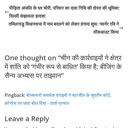
c
itt
ai
ar
पीड़िता अंजलि के घर चोरी, परिवार का दावा निधि की दोस्त की भूमिका:
e
er
l
e
दिल्ली कंझावला हादसा
b
तमिलनाडु विधानसभा में नाम बदलने को लेकर हंगामा शुरू: गवर्नर रवि ने
o
वॉकआउट किया
o
k
One thought on “
चीन की कार्रवाइयों ने क्षेत्र
में शांति को ‘गंभीर रूप से बाधित’ किया है: बीजिंग के
सैन्य अभ्यास पर ताइवान
”
Pingback:
बोल्सनारो समर्थक दंगाइयों ने ब्राजील के सुप्रीम कोर्ट,
कांग्रेस पर धावा बोल दिया - वार्ता प्रभात
Leave a Reply