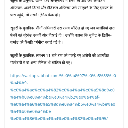
सूत्रों के अनुसार, उसने फिर शस्त्रागार में शरण ली और जब कमांडिंग
ऑफिसर, अपने डिप्टी और मेडिकल ऑफिसर उसे समझाने के लिए इमारत के
पास पहुंचे, तो उसने ग्रेनेड फेंक दी।
सूत्रों के मुताबिक, तीनों अधिकारी उस समय चोटिल हो गए जब आरोपियों द्वारा
फेंकी गई ग्रेनेड उनकी ओर दिखाई दी। उन्होंने बताया कि यूनिट के द्वितीय-
कमांड की स्थिति “गंभीर” बताई गई है।
सूत्रों के मुताबिक, लगभग 11 बजे रात को पकड़े गए आरोपी की अवगतित
गोलीबारी में दो अन्य सैनिक भी चोटिल हो गए।
https://vartaprabhat.com/%e0%a4%97%e0%a5%83%e0
%a4%b9-
%e0%a4%ae%e0%a4%82%e0%a4%a4%e0%a5%8d%e0
%a4%b0%e0%a4%be%e0%a4%b2%e0%a4%af-
%e0%a4%a6%e0%a5%8d%e0%a4%b5%e0%a4%be%e0
%a4%b0%e0%a4%be-
%e0%a4%86%e0%a4%a4%e0%a4%82%e0%a4%95/