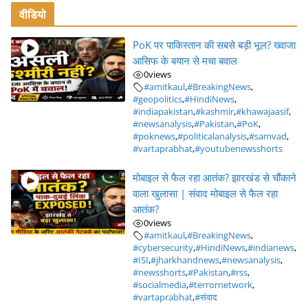
वीडियो
PoK पर पाकिस्तान की सबसे बड़ी भूल? ख्वाजा
आसिफ के बयान से मचा बवाल
0
views
#amitkaul
,
#BreakingNews
,
#geopolitics
,
#HindiNews
,
#indiapakistan
,
#kashmir
,
#khawajaasif
,
#newsanalysis
,
#Pakistan
,
#PoK
,
#poknews
,
#politicalanalysis
,
#samvad
,
#vartaprabhat
,
#youtubenewsshorts
मोबाइल से फैल रहा आतंक? झारखंड से चौंकाने
वाला खुलासा | संवाद मोबाइल से फैल रहा
आतंक?
0
views
#amitkaul
,
#BreakingNews
,
#cybersecurity
,
#HindiNews
,
#indianews
,
#ISI
,
#jharkhandnews
,
#newsanalysis
,
#newsshorts
,
#Pakistan
,
#rss
,
#socialmedia
,
#terrornetwork
,
#vartaprabhat
,
#संवाद