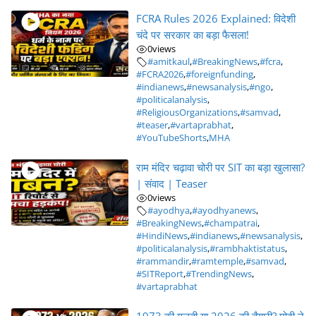
FCRA Rules 2026 Explained: विदेशी
चंदे पर सरकार का बड़ा फैसला!
0
views
#amitkaul
,
#BreakingNews
,
#fcra
,
#FCRA2026
,
#foreignfunding
,
#indianews
,
#newsanalysis
,
#ngo
,
#politicalanalysis
,
#ReligiousOrganizations
,
#samvad
,
#teaser
,
#vartaprabhat
,
#YouTubeShorts
,
MHA
राम मंदिर चढ़ावा चोरी पर SIT का बड़ा खुलासा?
| संवाद | Teaser
0
views
#ayodhya
,
#ayodhyanews
,
#BreakingNews
,
#champatrai
,
#HindiNews
,
#indianews
,
#newsanalysis
,
#politicalanalysis
,
#rambhaktistatus
,
#rammandir
,
#ramtemple
,
#samvad
,
#SITReport
,
#TrendingNews
,
#vartaprabhat