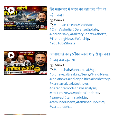
हिंद महासागर में भारत का बड़ा दांव! चीन पर
बढ़ेगा दबाव
1
views
# Indian Ocean
,
#BrahMos
,
01:55
#ChinaVsIndia
,
#DefenseUpdate
,
#IndianNavy
,
#MilitaryShorts
,
#shorts
,
#TrendingNews
,
#Warship
,
#YouTubeShorts
अन्नामलाई का इस्तीफा रुका? शाह से मुलाकात
के बाद बड़ा खुलासा
0
views
#amitshah
,
#annamalai
,
#bjp
,
#bjpnews
,
#BreakingNews
,
#HindiNews
,
#indianews
,
#indianpolitics
,
#insidestory
,
#kannamalai
,
#latestnews
,
#narendramodi
,
#newsanalysis
,
#PoliticalNews
,
#politicalupdates
,
#samvad
,
#tamilnadubjp
,
#tamilnadunews
,
#tamilnadupolitics
,
#vartaprabhat