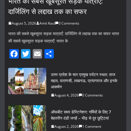
भारत की सबसे खूबसूरत सड़क यात्राएँ:
दार्जिलिंग से लद्दाख तक का सफर
August 5, 2026
Amit Kaul
0 Comments
भारत की सबसे खूबसूरत सड़क यात्राएँ: दार्जिलिंग से लद्दाख तक का सफर भारत
की सबसे खूबसूरत सड़क यात्राएँ: भारत के
F
T
E
S
a
w
m
h
c
itt
ai
ar
उत्तर प्रदेश के चार प्रमुख पर्यटन स्थल: ताज
e
er
l
e
महल, वाराणसी, लखनऊ, प्रयागराज और इनके
आकर्षण
b
August 4, 2026
0 Comments
o
o
ऑफबीट समर डेस्टिनेशन: गर्मियों के लिए 7
k
बेहतरीन ठंडी जगहें – भीड़ से दूर छुट्टियां
August 2, 2026
1 Comment