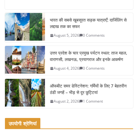
a
w
m
h
c
itt
ai
ar
e
er
l
e
भारत की सबसे खूबसूरत सड़क यात्राएँ: दार्जिलिंग से
लद्दाख तक का सफर
b
August 5, 2026
0 Comments
o
o
उत्तर प्रदेश के चार प्रमुख पर्यटन स्थल: ताज महल,
k
वाराणसी, लखनऊ, प्रयागराज और इनके आकर्षण
August 4, 2026
0 Comments
ऑफबीट समर डेस्टिनेशन: गर्मियों के लिए 7 बेहतरीन
ठंडी जगहें – भीड़ से दूर छुट्टियां
August 2, 2026
1 Comment
उपयोगी श्रेणियां