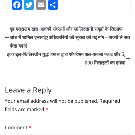
F
T
E
S
a
w
m
h
c
itt
ai
ar
गृह मंत्रालय द्वारा आतंकी संगठनों और खालिस्तानी समूहों के खिलाफ
e
er
l
e
जांच में शामिल एनआईए अधिकारियों की सुरक्षा की गई मांग – राज्यों से सत
b
र्कता बढ़ाएं
o
इजराइल-फिलिस्तीन युद्ध: हमास द्वारा ऑपरेशन अल-अक्सा फ्लड और 5,
o
000 मिसाइलों का हमला
k
Leave a Reply
Your email address will not be published.
Required
fields are marked
*
Comment
*