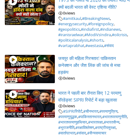
1973 की गलती या 2026 की तैयारी? मोदी ने
क्यों बदली भारत की वेस्ट एशिया नीति?
0
views
#amitkaul
,
#BreakingNews
,
#energysecurity
,
#foreignpolicy
,
#geopolitics
,
#indiafirst
,
#indianews
,
#iranisraelwar
,
#ModiVsIndira
,
#oilcrisis
,
#politicalanalysis
,
#shorts
,
#vartaprabhat
,
#westasia
,
#संवाद
जयपुर की महिला गिरफ्तार! पाकिस्तान
कनेक्शन और जैश लिंक की जांच से मचा
हड़कंप
0
views
भारत ने पहली बार तैनात किए 12 परमाणु
वॉरहेड्स! SIPRI रिपोर्ट में बड़ा खुलासा
0
views
#SIPRIरिपोर्ट
,
#चीनभारत
,
#परमाणुत्रिय
,
#परमाणुयुद्धक
,
#पाकिस्तानभारत
,
#भारतपरमाणुनीति
,
#भारतपरमाणुहथियार
,
#भारतरक्षा
,
#भारतसैन्य
,
#भूराजनीति
,
#रक्षाविश्लेषण
,
#राष्ट्रीयसुरक्षा
,
#वार्ताप्रभात
,
#संवाद
,
#सैन्यसमाचार