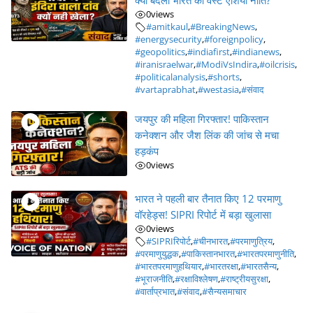
क्यों बदली भारत की वेस्ट एशिया नीति?
0
views
#amitkaul
,
#BreakingNews
,
#energysecurity
,
#foreignpolicy
,
#geopolitics
,
#indiafirst
,
#indianews
,
#iranisraelwar
,
#ModiVsIndira
,
#oilcrisis
,
#politicalanalysis
,
#shorts
,
#vartaprabhat
,
#westasia
,
#संवाद
जयपुर की महिला गिरफ्तार! पाकिस्तान
कनेक्शन और जैश लिंक की जांच से मचा
हड़कंप
0
views
भारत ने पहली बार तैनात किए 12 परमाणु
वॉरहेड्स! SIPRI रिपोर्ट में बड़ा खुलासा
0
views
#SIPRIरिपोर्ट
,
#चीनभारत
,
#परमाणुत्रिय
,
#परमाणुयुद्धक
,
#पाकिस्तानभारत
,
#भारतपरमाणुनीति
,
#भारतपरमाणुहथियार
,
#भारतरक्षा
,
#भारतसैन्य
,
#भूराजनीति
,
#रक्षाविश्लेषण
,
#राष्ट्रीयसुरक्षा
,
#वार्ताप्रभात
,
#संवाद
,
#सैन्यसमाचार