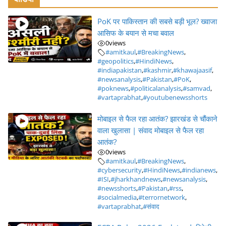
PoK पर पाकिस्तान की सबसे बड़ी भूल? ख्वाजा
आसिफ के बयान से मचा बवाल
0
views
#amitkaul
,
#BreakingNews
,
#geopolitics
,
#HindiNews
,
#indiapakistan
,
#kashmir
,
#khawajaasif
,
#newsanalysis
,
#Pakistan
,
#PoK
,
#poknews
,
#politicalanalysis
,
#samvad
,
#vartaprabhat
,
#youtubenewsshorts
मोबाइल से फैल रहा आतंक? झारखंड से चौंकाने
वाला खुलासा | संवाद मोबाइल से फैल रहा
आतंक?
0
views
#amitkaul
,
#BreakingNews
,
#cybersecurity
,
#HindiNews
,
#indianews
,
#ISI
,
#jharkhandnews
,
#newsanalysis
,
#newsshorts
,
#Pakistan
,
#rss
,
#socialmedia
,
#terrornetwork
,
#vartaprabhat
,
#संवाद