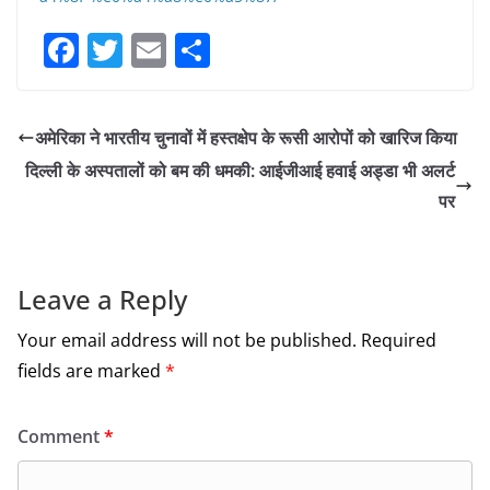
F
T
E
S
a
w
m
h
c
itt
ai
ar
अमेरिका ने भारतीय चुनावों में हस्तक्षेप के रूसी आरोपों को खारिज किया
e
er
l
e
दिल्ली के अस्पतालों को बम की धमकी: आईजीआई हवाई अड्डा भी अलर्ट
b
पर
o
o
k
Leave a Reply
Your email address will not be published.
Required
fields are marked
*
Comment
*