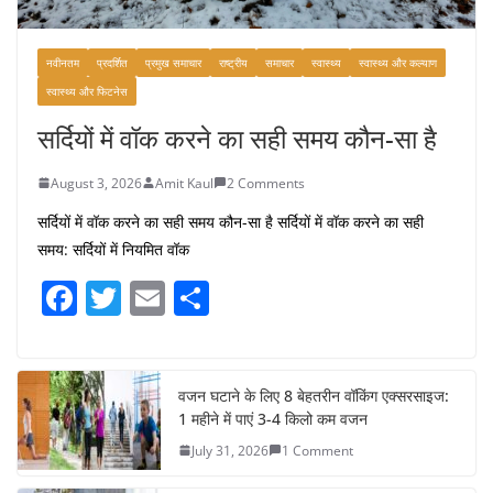
नवीनतम
प्रदर्शित
प्रमुख समाचार
राष्ट्रीय
समाचार
स्वास्थ्य
स्वास्थ्य और कल्याण
स्वास्थ्य और फिटनेस
सर्दियों में वॉक करने का सही समय कौन-सा है
August 3, 2026
Amit Kaul
2 Comments
सर्दियों में वॉक करने का सही समय कौन-सा है सर्दियों में वॉक करने का सही
समय: सर्दियों में नियमित वॉक
F
T
E
S
a
w
m
h
c
itt
ai
ar
e
er
l
e
वजन घटाने के लिए 8 बेहतरीन वॉकिंग एक्सरसाइज:
1 महीने में पाएं 3-4 किलो कम वजन
b
July 31, 2026
1 Comment
o