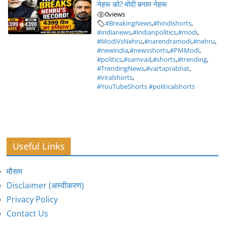
नेहरू को? मोदी बनाम नेहरू
0
views
#BreakingNews
,
#hindishorts
,
#indianews
,
#indianpolitics
,
#modi
,
#ModiVsNehru
,
#narendramodi
,
#nehru
,
#newindia
,
#newsshorts
,
#PMModi
,
#politics
,
#samvad
,
#shorts
,
#trending
,
#TrendingNews
,
#vartaprabhat
,
#viralshorts
,
#YouTubeShorts #politicalshorts
Useful Links
मौसम
Disclaimer (अस्वीकरण)
Privacy Policy
Contact Us