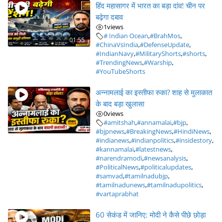
हिंद महासागर में भारत का बड़ा दांव! चीन पर
बढ़ेगा दबाव
1
views
# Indian Ocean
,
#BrahMos
,
01:55
#ChinaVsIndia
,
#DefenseUpdate
,
#IndianNavy
,
#MilitaryShorts
,
#shorts
,
#TrendingNews
,
#Warship
,
#YouTubeShorts
अन्नामलाई का इस्तीफा रुका? शाह से मुलाकात
के बाद बड़ा खुलासा
0
views
#amitshah
,
#annamalai
,
#bjp
,
#bjpnews
,
#BreakingNews
,
#HindiNews
,
#indianews
,
#indianpolitics
,
#insidestory
,
#kannamalai
,
#latestnews
,
#narendramodi
,
#newsanalysis
,
#PoliticalNews
,
#politicalupdates
,
#samvad
,
#tamilnadubjp
,
#tamilnadunews
,
#tamilnadupolitics
,
#vartaprabhat
60 सेकंड में जानिए: मोदी ने कैसे पीछे छोड़ा