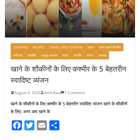
COOKING
RECIPES
TRAVEL AND TOURISM
आहार
खाना पकाने की विधि
नवीनतम
प्रदर्शित
प्रमुख समाचार
यात्रा
राष्ट्रीय
व्यंजन
समाचार
खाने के शौकीनों के लिए कश्मीर के 5 बेहतरीन
स्वादिष्ट व्यंजन
August 6, 2026
Amit Kaul
1 Comment
खाने के शौकीनों के लिए कश्मीर के 5 बेहतरीन स्वादिष्ट व्यंजन खाने के शौकीनों
के लिए: अगर आप खाने के
F
T
E
S
a
w
m
h