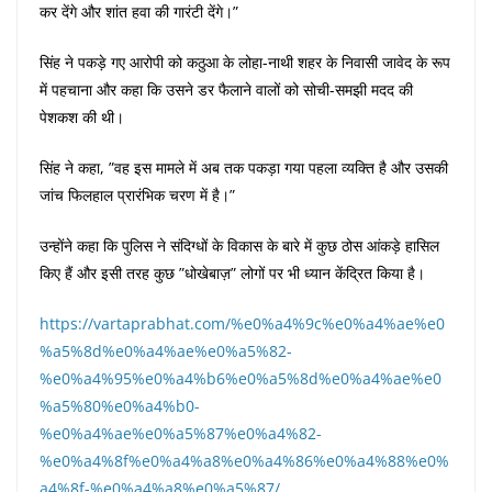
कर देंगे और शांत हवा की गारंटी देंगे।”
सिंह ने पकड़े गए आरोपी को कठुआ के लोहा-नाथी शहर के निवासी जावेद के रूप
में पहचाना और कहा कि उसने डर फैलाने वालों को सोची-समझी मदद की
पेशकश की थी।
सिंह ने कहा, ”वह इस मामले में अब तक पकड़ा गया पहला व्यक्ति है और उसकी
जांच फिलहाल प्रारंभिक चरण में है।”
उन्होंने कहा कि पुलिस ने संदिग्धों के विकास के बारे में कुछ ठोस आंकड़े हासिल
किए हैं और इसी तरह कुछ ”धोखेबाज़” लोगों पर भी ध्यान केंद्रित किया है।
https://vartaprabhat.com/%e0%a4%9c%e0%a4%ae%e0
%a5%8d%e0%a4%ae%e0%a5%82-
%e0%a4%95%e0%a4%b6%e0%a5%8d%e0%a4%ae%e0
%a5%80%e0%a4%b0-
%e0%a4%ae%e0%a5%87%e0%a4%82-
%e0%a4%8f%e0%a4%a8%e0%a4%86%e0%a4%88%e0%
a4%8f-%e0%a4%a8%e0%a5%87/