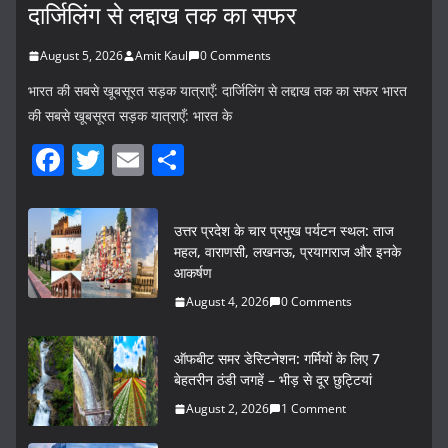
दार्जिलिंग से लद्दाख तक का सफर
August 5, 2026
Amit Kaul
0 Comments
भारत की सबसे खूबसूरत सड़क यात्राएँ: दार्जिलिंग से लद्दाख तक का सफर भारत
की सबसे खूबसूरत सड़क यात्राएँ: भारत के
F
T
E
S
a
w
m
h
c
itt
ai
ar
उत्तर प्रदेश के चार प्रमुख पर्यटन स्थल: ताज
e
er
l
e
महल, वाराणसी, लखनऊ, प्रयागराज और इनके
आकर्षण
b
August 4, 2026
0 Comments
o
o
ऑफबीट समर डेस्टिनेशन: गर्मियों के लिए 7
k
बेहतरीन ठंडी जगहें – भीड़ से दूर छुट्टियां
August 2, 2026
1 Comment