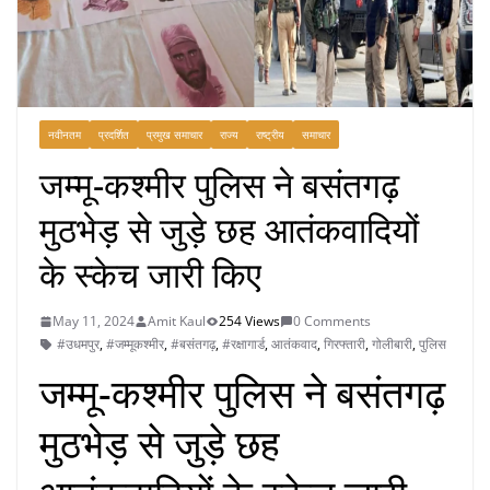
नवीनतम
प्रदर्शित
प्रमुख समाचार
राज्य
राष्ट्रीय
समाचार
जम्मू-कश्मीर पुलिस ने बसंतगढ़
मुठभेड़ से जुड़े छह आतंकवादियों
के स्केच जारी किए
May 11, 2024
Amit Kaul
254 Views
0 Comments
#उधमपुर
,
#जम्मूकश्मीर
,
#बसंतगढ़
,
#रक्षागार्ड
,
आतंकवाद
,
गिरफ्तारी
,
गोलीबारी
,
पुलिस
जम्मू-कश्मीर पुलिस ने बसंतगढ़
मुठभेड़ से जुड़े छह