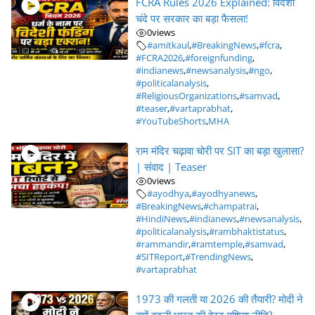
FCRA Rules 2026 Explained: विदेशी
चंदे पर सरकार का बड़ा फैसला!
0
views
#amitkaul
,
#BreakingNews
,
#fcra
,
#FCRA2026
,
#foreignfunding
,
#indianews
,
#newsanalysis
,
#ngo
,
#politicalanalysis
,
#ReligiousOrganizations
,
#samvad
,
#teaser
,
#vartaprabhat
,
#YouTubeShorts
,
MHA
राम मंदिर चढ़ावा चोरी पर SIT का बड़ा खुलासा?
| संवाद | Teaser
0
views
#ayodhya
,
#ayodhyanews
,
#BreakingNews
,
#champatrai
,
#HindiNews
,
#indianews
,
#newsanalysis
,
#politicalanalysis
,
#rambhaktistatus
,
#rammandir
,
#ramtemple
,
#samvad
,
#SITReport
,
#TrendingNews
,
#vartaprabhat
1973 की गलती या 2026 की तैयारी? मोदी ने