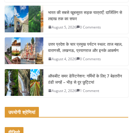
c
itt
ai
ar
e
er
l
e
भारत की सबसे खूबसूरत सड़क यात्राएँ: दार्जिलिंग से
लद्दाख तक का सफर
b
August 5, 2026
0 Comments
o
o
उत्तर प्रदेश के चार प्रमुख पर्यटन स्थल: ताज महल,
k
वाराणसी, लखनऊ, प्रयागराज और इनके आकर्षण
August 4, 2026
0 Comments
ऑफबीट समर डेस्टिनेशन: गर्मियों के लिए 7 बेहतरीन
ठंडी जगहें – भीड़ से दूर छुट्टियां
August 2, 2026
1 Comment
उपयोगी श्रेणियां
वीडियो