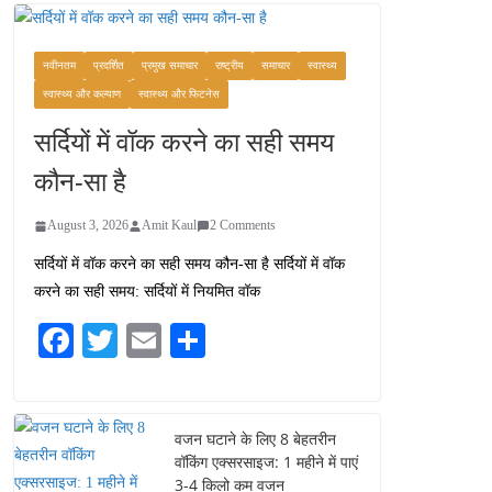
कश्मीर यात्रा गाइड:
प्राकृतिक सुंदरता और
स्वादिष्ट भोजन का अनूठा संगम
नवीनतम
प्रदर्शित
प्रमुख समाचार
राष्ट्रीय
समाचार
स्वास्थ्य
August 1, 2026
स्वास्थ्य और कल्याण
स्वास्थ्य और फिटनेस
1 Comment
सर्दियों में वॉक करने का सही समय
वजन घटाने के लिए 8 बेहतरीन
कौन-सा है
वॉकिंग एक्सरसाइज: 1 महीने में
पाएं 3-4 किलो कम वजन
August 3, 2026
Amit Kaul
2 Comments
July 31, 2026
1 Comment
सर्दियों में वॉक करने का सही समय कौन-सा है सर्दियों में वॉक
करने का सही समय: सर्दियों में नियमित वॉक
16 ज़रूरी कीबोर्ड शॉर्टकट्स
जो आपकी उत्पादकता को
Fa
T
E
S
दोगुना कर देंगे
ce
wi
m
ha
August 7, 2026
0 Comments
bo
tte
ail
re
ok
r
वजन घटाने के लिए 8 बेहतरीन
वॉकिंग एक्सरसाइज: 1 महीने में पाएं
3-4 किलो कम वजन