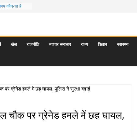
 समय कौन-सा है
स जो आपकी
र के 5 बेहतरीन
त्राएँ: दार्जिलिंग
ी
खेल
राजनीति
व्यापार समाचार
राज्य
विज्ञान
स्वास्थ्य
र्यटन स्थल: ताज
यागराज और इनके
लाल चौक पर ग्रेनेड हमले में छह घायल,