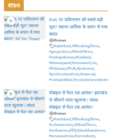
वीडियो
PoK पर पाकिस्तान की सबसे बड़ी
भूल? ख्वाजा आसिफ के बयान से मचा
बवाल
0
views
#amitkaul
,
#BreakingNews
,
#geopolitics
,
#HindiNews
,
#indiapakistan
,
#kashmir
,
#khawajaasif
,
#newsanalysis
,
#Pakistan
,
#PoK
,
#poknews
,
#politicalanalysis
,
#samvad
,
#vartaprabhat
,
#youtubenewsshorts
मोबाइल से फैल रहा आतंक? झारखंड
से चौंकाने वाला खुलासा | संवाद
मोबाइल से फैल रहा आतंक?
0
views
#amitkaul
,
#BreakingNews
,
#cybersecurity
,
#HindiNews
,
#indianews
,
#ISI
,
#jharkhandnews
,
#newsanalysis
,
#newsshorts
,