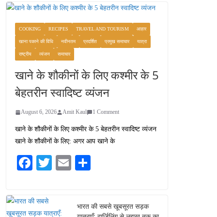
COOKING
RECIPES
TRAVEL AND TOURISM
आहार
खाना पकाने की विधि
नवीनतम
प्रदर्शित
प्रमुख समाचार
यात्रा
राष्ट्रीय
व्यंजन
समाचार
खाने के शौकीनों के लिए कश्मीर के 5
बेहतरीन स्वादिष्ट व्यंजन
August 6, 2026
Amit Kaul
1 Comment
खाने के शौकीनों के लिए कश्मीर के 5 बेहतरीन स्वादिष्ट व्यंजन
खाने के शौकीनों के लिए: अगर आप खाने के
Fa
T
E
S
ce
wi
m
ha
bo
tte
ail
re
ok
r
भारत की सबसे खूबसूरत सड़क
यात्राएँ: दार्जिलिंग से लद्दाख तक का