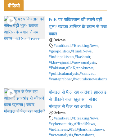
वीडियो
PoK पर पाकिस्तान की सबसे बड़ी
भूल? ख्वाजा आसिफ के बयान से मचा
बवाल
0
views
#amitkaul
,
#BreakingNews
,
#geopolitics
,
#HindiNews
,
#indiapakistan
,
#kashmir
,
#khawajaasif
,
#newsanalysis
,
#Pakistan
,
#PoK
,
#poknews
,
#politicalanalysis
,
#samvad
,
#vartaprabhat
,
#youtubenewsshorts
मोबाइल से फैल रहा आतंक? झारखंड
से चौंकाने वाला खुलासा | संवाद
मोबाइल से फैल रहा आतंक?
0
views
#amitkaul
,
#BreakingNews
,
#cybersecurity
,
#HindiNews
,
#indianews
,
#ISI
,
#jharkhandnews
,
#newsanalysis
,
#newsshorts
,