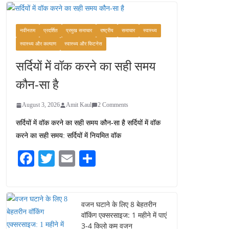
कश्मीर यात्रा गाइड:
प्राकृतिक सुंदरता और
स्वादिष्ट भोजन का अनूठा संगम
नवीनतम
प्रदर्शित
प्रमुख समाचार
राष्ट्रीय
समाचार
स्वास्थ्य
August 1, 2026
स्वास्थ्य और कल्याण
स्वास्थ्य और फिटनेस
1 Comment
सर्दियों में वॉक करने का सही समय
वजन घटाने के लिए 8 बेहतरीन
कौन-सा है
वॉकिंग एक्सरसाइज: 1 महीने में
पाएं 3-4 किलो कम वजन
August 3, 2026
Amit Kaul
2 Comments
July 31, 2026
1 Comment
सर्दियों में वॉक करने का सही समय कौन-सा है सर्दियों में वॉक
करने का सही समय: सर्दियों में नियमित वॉक
16 ज़रूरी कीबोर्ड शॉर्टकट्स
जो आपकी उत्पादकता को
Fa
T
E
S
दोगुना कर देंगे
ce
wi
m
ha
August 7, 2026
0 Comments
bo
tte
ail
re
ok
r
वजन घटाने के लिए 8 बेहतरीन
वॉकिंग एक्सरसाइज: 1 महीने में पाएं
3-4 किलो कम वजन