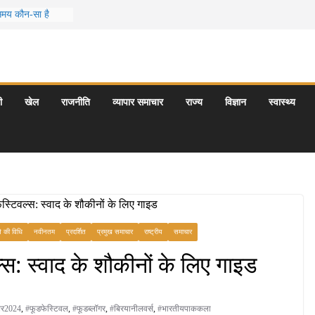
 समय कौन-सा है
स जो आपकी
र के 5 बेहतरीन
त्राएँ: दार्जिलिंग
ी
खेल
राजनीति
व्यापार समाचार
राज्य
विज्ञान
स्वास्थ्य
र्यटन स्थल: ताज
यागराज और इनके
े की विधि
नवीनतम
प्रदर्शित
प्रमुख समाचार
राष्ट्रीय
समाचार
स: स्वाद के शौकीनों के लिए गाइड
बर2024
,
#फूडफेस्टिवल
,
#फूडब्लॉगर
,
#बिरयानीलवर्स
,
#भारतीयपाककला