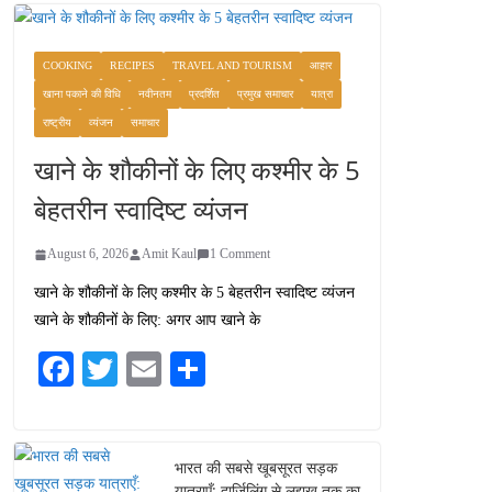
COOKING
RECIPES
TRAVEL AND TOURISM
आहार
खाना पकाने की विधि
नवीनतम
प्रदर्शित
प्रमुख समाचार
यात्रा
राष्ट्रीय
व्यंजन
समाचार
खाने के शौकीनों के लिए कश्मीर के 5
बेहतरीन स्वादिष्ट व्यंजन
August 6, 2026
Amit Kaul
1 Comment
खाने के शौकीनों के लिए कश्मीर के 5 बेहतरीन स्वादिष्ट व्यंजन
खाने के शौकीनों के लिए: अगर आप खाने के
Fa
T
E
S
ce
wi
m
ha
bo
tte
ail
re
ok
r
भारत की सबसे खूबसूरत सड़क
यात्राएँ: दार्जिलिंग से लद्दाख तक का