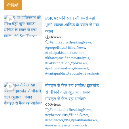
वीडियो
PoK पर पाकिस्तान की सबसे बड़ी
भूल? ख्वाजा आसिफ के बयान से मचा
बवाल
0
views
#amitkaul
,
#BreakingNews
,
#geopolitics
,
#HindiNews
,
#indiapakistan
,
#kashmir
,
#khawajaasif
,
#newsanalysis
,
#Pakistan
,
#PoK
,
#poknews
,
#politicalanalysis
,
#samvad
,
#vartaprabhat
,
#youtubenewsshorts
मोबाइल से फैल रहा आतंक? झारखंड
से चौंकाने वाला खुलासा | संवाद
मोबाइल से फैल रहा आतंक?
0
views
#amitkaul
,
#BreakingNews
,
#cybersecurity
,
#HindiNews
,
#indianews
,
#ISI
,
#jharkhandnews
,
#newsanalysis
,
#newsshorts
,