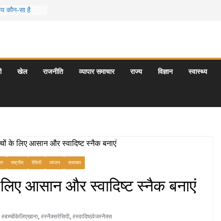
समय कौन-सा है
जो आपकी
 के 5 बेहतरीन
्राएँ: दार्जिलिंग
ी
खेल
राजनीति
व्यापार समाचार
राज्य
विज्ञान
स्वास्थ्य
्यटन स्थल: ताज
ागराज और इनके
ार
राष्ट्रीय
रेसिपी
व्यंजन
समाचार
े लिए आसान और स्वादिष्ट स्नैक बनाएं
,
#बच्चोंकेलिएखाना
,
#स्नैक्सरेसिपी
,
#स्वादिष्ठवेजस्नैक्स