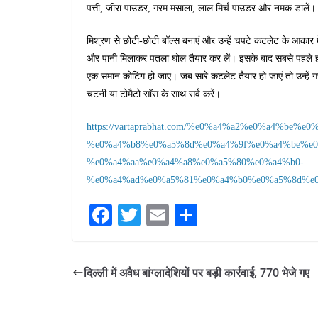
पत्ती, जीरा पाउडर, गरम मसाला, लाल मिर्च पाउडर और नमक डालें। 
मिश्रण से छोटी-छोटी बॉल्स बनाएं और उन्हें चपटे कटलेट के आकार में
और पानी मिलाकर पतला घोल तैयार कर लें। इसके बाद सबसे पहले हर कटल
एक समान कोटिंग हो जाए। जब ​​सारे कटलेट तैयार हो जाएं तो उन्हें
चटनी या टोमैटो सॉस के साथ सर्व करें।
https://vartaprabhat.com/%e0%a4%a2%e0%a4%be%e
%e0%a4%b8%e0%a5%8d%e0%a4%9f%e0%a4%be%e0
%e0%a4%aa%e0%a4%a8%e0%a5%80%e0%a4%b0-
%e0%a4%ad%e0%a5%81%e0%a4%b0%e0%a5%8d%e0
Fa
T
E
S
ce
wi
m
ha
bo
tte
ail
re
दिल्ली में अवैध बांग्लादेशियों पर बड़ी कार्रवाई, 770 भेजे गए
ok
r