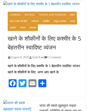
COOKING
RECIPES
TRAVEL AND TOURISM
आहार
खाना पकाने की विधि
नवीनतम
प्रदर्शित
प्रमुख समाचार
यात्रा
राष्ट्रीय
व्यंजन
समाचार
खाने के शौकीनों के लिए कश्मीर के 5
बेहतरीन स्वादिष्ट व्यंजन
August 6, 2026
Amit Kaul
1 Comment
खाने के शौकीनों के लिए कश्मीर के 5 बेहतरीन स्वादिष्ट व्यंजन
खाने के शौकीनों के लिए: अगर आप खाने के
Fa
T
E
S
ce
wi
m
ha
bo
tte
ail
re
ok
r
भारत की सबसे खूबसूरत सड़क
यात्राएँ: दार्जिलिंग से लद्दाख तक का