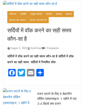
कश्मीर यात्रा गाइड:
प्राकृतिक सुंदरता और
स्वादिष्ट भोजन का अनूठा संगम
नवीनतम
प्रदर्शित
प्रमुख समाचार
राष्ट्रीय
समाचार
स्वास्थ्य
August 1, 2026
स्वास्थ्य और कल्याण
स्वास्थ्य और फिटनेस
1 Comment
सर्दियों में वॉक करने का सही समय
वजन घटाने के लिए 8 बेहतरीन
कौन-सा है
वॉकिंग एक्सरसाइज: 1 महीने में
पाएं 3-4 किलो कम वजन
August 3, 2026
Amit Kaul
2 Comments
July 31, 2026
1 Comment
सर्दियों में वॉक करने का सही समय कौन-सा है सर्दियों में वॉक
करने का सही समय: सर्दियों में नियमित वॉक
16 ज़रूरी कीबोर्ड शॉर्टकट्स
जो आपकी उत्पादकता को
Fa
T
E
S
दोगुना कर देंगे
ce
wi
m
ha
August 7, 2026
0 Comments
bo
tte
ail
re
ok
r
वजन घटाने के लिए 8 बेहतरीन
वॉकिंग एक्सरसाइज: 1 महीने में पाएं
3-4 किलो कम वजन