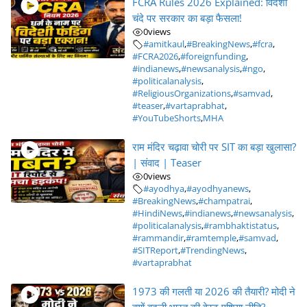
FCRA Rules 2026 Explained: विदेशी
चंदे पर सरकार का बड़ा फैसला!
0
views
#amitkaul
,
#BreakingNews
,
#fcra
,
#FCRA2026
,
#foreignfunding
,
#indianews
,
#newsanalysis
,
#ngo
,
#politicalanalysis
,
#ReligiousOrganizations
,
#samvad
,
#teaser
,
#vartaprabhat
,
#YouTubeShorts
,
MHA
राम मंदिर चढ़ावा चोरी पर SIT का बड़ा खुलासा?
| संवाद | Teaser
0
views
#ayodhya
,
#ayodhyanews
,
#BreakingNews
,
#champatrai
,
#HindiNews
,
#indianews
,
#newsanalysis
,
#politicalanalysis
,
#rambhaktistatus
,
#rammandir
,
#ramtemple
,
#samvad
,
#SITReport
,
#TrendingNews
,
#vartaprabhat
1973 की गलती या 2026 की तैयारी? मोदी ने