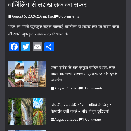
दार्जिलिंग से लद्दाख तक का सफर
August 5, 2026
Amit Kaul
0 Comments
भारत की सबसे खूबसूरत सड़क यात्राएँ: दार्जिलिंग से लद्दाख तक का सफर भारत
की सबसे खूबसूरत सड़क यात्राएँ: भारत के
F
T
E
S
a
w
m
h
c
itt
ai
ar
उत्तर प्रदेश के चार प्रमुख पर्यटन स्थल: ताज
e
er
l
e
महल, वाराणसी, लखनऊ, प्रयागराज और इनके
आकर्षण
b
August 4, 2026
0 Comments
o
o
ऑफबीट समर डेस्टिनेशन: गर्मियों के लिए 7
k
बेहतरीन ठंडी जगहें – भीड़ से दूर छुट्टियां
August 2, 2026
1 Comment