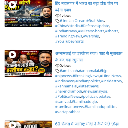
हिंद महासागर में भारत का बड़ा दांव! चीन पर
बढ़ेगा दबाव
1
views
# Indian Ocean
,
#BrahMos
,
01:55
#ChinaVsIndia
,
#DefenseUpdate
,
#IndianNavy
,
#MilitaryShorts
,
#shorts
,
#TrendingNews
,
#Warship
,
#YouTubeShorts
अन्नामलाई का इस्तीफा रुका? शाह से मुलाकात
के बाद बड़ा खुलासा
0
views
#amitshah
,
#annamalai
,
#bjp
,
#bjpnews
,
#BreakingNews
,
#HindiNews
,
#indianews
,
#indianpolitics
,
#insidestory
,
#kannamalai
,
#latestnews
,
#narendramodi
,
#newsanalysis
,
#PoliticalNews
,
#politicalupdates
,
#samvad
,
#tamilnadubjp
,
#tamilnadunews
,
#tamilnadupolitics
,
#vartaprabhat
60 सेकंड में जानिए: मोदी ने कैसे पीछे छोड़ा