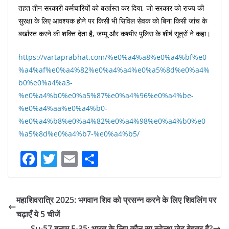
तहत तीन सरकारी कर्मचारियों को बर्खास्त कर दिया, जो सरकार को राज्य की
सुरक्षा के लिए आवश्यक होने पर किसी भी सिविल सेवक को बिना किसी जांच के
बर्खास्त करने की शक्ति देता है, जम्मू और कश्मीर पुलिस के शीर्ष सूत्रों ने कहा।
https://vartaprabhat.com/%e0%a4%a8%e0%a4%bf%e0
%a4%af%e0%a4%82%e0%a4%a4%e0%a5%8d%e0%a4%
b0%e0%a4%a3-
%e0%a4%b0%e0%a5%87%e0%a4%96%e0%a4%be-
%e0%a4%aa%e0%a4%b0-
%e0%a4%b8%e0%a4%82%e0%a4%98%e0%a4%b0%e0
%a5%8d%e0%a4%b7-%e0%a4%b5/
F
T
E
S
a
w
m
h
c
itt
ai
ar
महाशिवरात्रि 2025: भगवान शिव को प्रसन्न करने के लिए शिवलिंग पर
e
er
l
e
चढ़ाएँ ये 5 चीजें
b
Su-57 बनाम F-35: भारत के लिए कौन सा स्टेल्थ जेट बेहतर है?