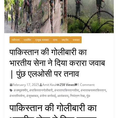
नवीनतम
प्रदर्शित
प्रमुख समाचार
राज्य
राष्ट्रीय
समाचार
पाकिस्तान की गोलीबारी का
भारतीय सेना ने दिया करारा जवाब
| पुंछ एलओसी पर तनाव
February 17, 2025
Amit Kaul
258 Views
1 Comment
#जम्मूकश्मीर
,
#पाकिस्तानगोलीबारी
,
#भारतपाकिस्तानसीमा
,
#भारतबनामपाकिस्तान
,
#भारतीयसेना
,
#सुरक्षाबल
,
#सेना कार्रवाई
,
आतंकवाद
,
नियंत्रण रेखा
,
पुंछ
पाकिस्तान की गोलीबारी का