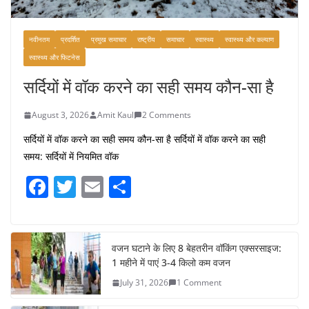
नवीनतम
प्रदर्शित
प्रमुख समाचार
राष्ट्रीय
समाचार
स्वास्थ्य
स्वास्थ्य और कल्याण
स्वास्थ्य और फिटनेस
सर्दियों में वॉक करने का सही समय कौन-सा है
August 3, 2026
Amit Kaul
2 Comments
सर्दियों में वॉक करने का सही समय कौन-सा है सर्दियों में वॉक करने का सही
समय: सर्दियों में नियमित वॉक
F
T
E
S
a
w
m
h
c
itt
ai
ar
e
er
l
e
वजन घटाने के लिए 8 बेहतरीन वॉकिंग एक्सरसाइज:
1 महीने में पाएं 3-4 किलो कम वजन
b
July 31, 2026
1 Comment
o