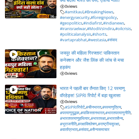
क्यों बदली भारत की वेस्ट एशिया नीति?
0
views
#amitkaul
,
#BreakingNews
,
#energysecurity
,
#foreignpolicy
,
#geopolitics
,
#indiafirst
,
#indianews
,
#iranisraelwar
,
#ModiVsIndira
,
#oilcrisis
,
#politicalanalysis
,
#shorts
,
#vartaprabhat
,
#westasia
,
#संवाद
जयपुर की महिला गिरफ्तार! पाकिस्तान
कनेक्शन और जैश लिंक की जांच से मचा
हड़कंप
0
views
भारत ने पहली बार तैनात किए 12 परमाणु
वॉरहेड्स! SIPRI रिपोर्ट में बड़ा खुलासा
0
views
#SIPRIरिपोर्ट
,
#चीनभारत
,
#परमाणुत्रिय
,
#परमाणुयुद्धक
,
#पाकिस्तानभारत
,
#भारतपरमाणुनीति
,
#भारतपरमाणुहथियार
,
#भारतरक्षा
,
#भारतसैन्य
,
#भूराजनीति
,
#रक्षाविश्लेषण
,
#राष्ट्रीयसुरक्षा
,
#वार्ताप्रभात
,
#संवाद
,
#सैन्यसमाचार