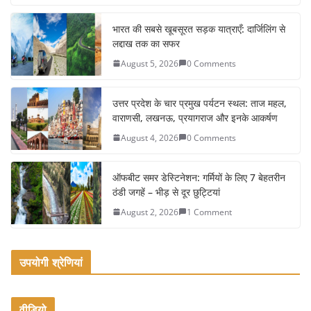
c
itt
ai
ar
e
er
l
e
भारत की सबसे खूबसूरत सड़क यात्राएँ: दार्जिलिंग से
लद्दाख तक का सफर
b
August 5, 2026
0 Comments
o
o
उत्तर प्रदेश के चार प्रमुख पर्यटन स्थल: ताज महल,
k
वाराणसी, लखनऊ, प्रयागराज और इनके आकर्षण
August 4, 2026
0 Comments
ऑफबीट समर डेस्टिनेशन: गर्मियों के लिए 7 बेहतरीन
ठंडी जगहें – भीड़ से दूर छुट्टियां
August 2, 2026
1 Comment
उपयोगी श्रेणियां
वीडियो