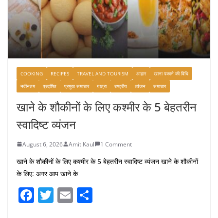
COOKING
RECIPES
TRAVEL AND TOURISM
आहार
खाना पकाने की विधि
नवीनतम
प्रदर्शित
प्रमुख समाचार
यात्रा
राष्ट्रीय
व्यंजन
समाचार
खाने के शौकीनों के लिए कश्मीर के 5 बेहतरीन
स्वादिष्ट व्यंजन
August 6, 2026
Amit Kaul
1 Comment
खाने के शौकीनों के लिए कश्मीर के 5 बेहतरीन स्वादिष्ट व्यंजन खाने के शौकीनों
के लिए: अगर आप खाने के
F
T
E
S
a
w
m
h