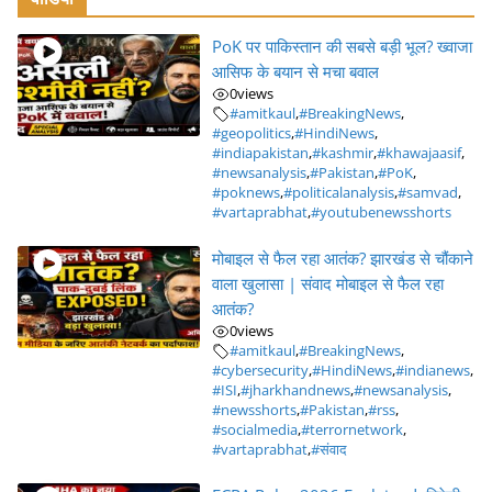
PoK पर पाकिस्तान की सबसे बड़ी भूल? ख्वाजा
आसिफ के बयान से मचा बवाल
0
views
#amitkaul
,
#BreakingNews
,
#geopolitics
,
#HindiNews
,
#indiapakistan
,
#kashmir
,
#khawajaasif
,
#newsanalysis
,
#Pakistan
,
#PoK
,
#poknews
,
#politicalanalysis
,
#samvad
,
#vartaprabhat
,
#youtubenewsshorts
मोबाइल से फैल रहा आतंक? झारखंड से चौंकाने
वाला खुलासा | संवाद मोबाइल से फैल रहा
आतंक?
0
views
#amitkaul
,
#BreakingNews
,
#cybersecurity
,
#HindiNews
,
#indianews
,
#ISI
,
#jharkhandnews
,
#newsanalysis
,
#newsshorts
,
#Pakistan
,
#rss
,
#socialmedia
,
#terrornetwork
,
#vartaprabhat
,
#संवाद