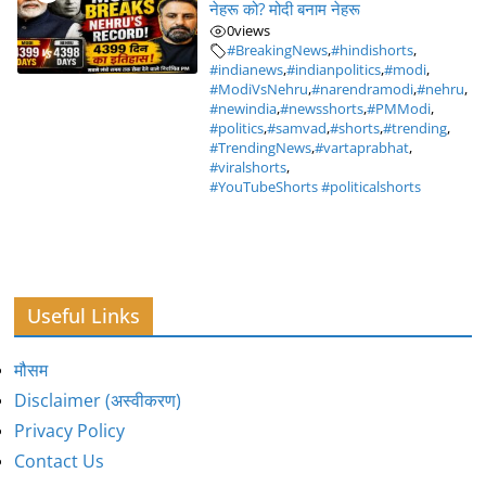
नेहरू को? मोदी बनाम नेहरू
0
views
#BreakingNews
,
#hindishorts
,
#indianews
,
#indianpolitics
,
#modi
,
#ModiVsNehru
,
#narendramodi
,
#nehru
,
#newindia
,
#newsshorts
,
#PMModi
,
#politics
,
#samvad
,
#shorts
,
#trending
,
#TrendingNews
,
#vartaprabhat
,
#viralshorts
,
#YouTubeShorts #politicalshorts
Useful Links
मौसम
Disclaimer (अस्वीकरण)
Privacy Policy
Contact Us