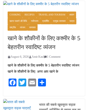
COOKING
RECIPES
TRAVEL AND TOURISM
आहार
खाना पकाने की विधि
नवीनतम
प्रदर्शित
प्रमुख समाचार
यात्रा
राष्ट्रीय
व्यंजन
समाचार
खाने के शौकीनों के लिए कश्मीर के 5
बेहतरीन स्वादिष्ट व्यंजन
August 6, 2026
Amit Kaul
1 Comment
खाने के शौकीनों के लिए कश्मीर के 5 बेहतरीन स्वादिष्ट व्यंजन
खाने के शौकीनों के लिए: अगर आप खाने के
Fa
T
E
S
ce
wi
m
ha
bo
tte
ail
re
ok
r
भारत की सबसे खूबसूरत सड़क
यात्राएँ: दार्जिलिंग से लद्दाख तक का