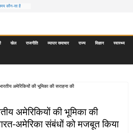
 समय कौन-सा है
स जो आपकी
र के 5 बेहतरीन
त्राएँ: दार्जिलिंग
ी
खेल
राजनीति
व्यापार समाचार
राज्य
विज्ञान
स्वास्थ्य
र्यटन स्थल: ताज
यागराज और इनके
भारतीय अमेरिकियों की भूमिका की
भारत-अमेरिका संबंधों को मजबूत किया