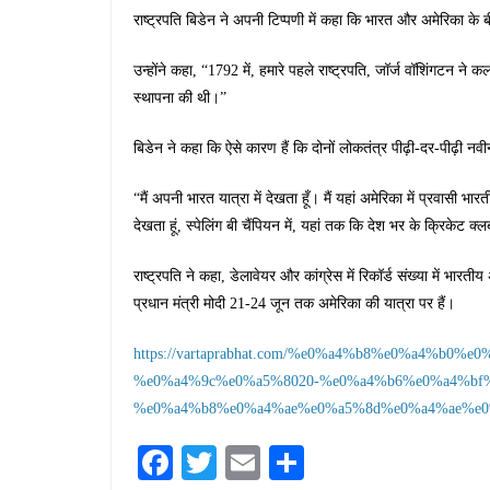
राष्ट्रपति बिडेन ने अपनी टिप्पणी में कहा कि भारत और अमेरिका के ब
उन्होंने कहा, “1792 में, हमारे पहले राष्ट्रपति, जॉर्ज वॉशिंगटन ने कलक
स्थापना की थी।”
बिडेन ने कहा कि ऐसे कारण हैं कि दोनों लोकतंत्र पीढ़ी-दर-पीढ़ी नवीन
“मैं अपनी भारत यात्रा में देखता हूँ। मैं यहां अमेरिका में प्रवासी भ
देखता हूं, स्पेलिंग बी चैंपियन में, यहां तक कि देश भर के क्रिकेट क्लब
राष्ट्रपति ने कहा, डेलावेयर और कांग्रेस में रिकॉर्ड संख्या में भा
प्रधान मंत्री मोदी 21-24 जून तक अमेरिका की यात्रा पर हैं।
https://vartaprabhat.com/%e0%a4%b8%e0%a4%b0
%e0%a4%9c%e0%a5%8020-%e0%a4%b6%e0%a4%bf
%e0%a4%b8%e0%a4%ae%e0%a5%8d%e0%a4%ae%e0
Fa
T
E
S