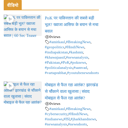
वीडियो
PoK पर पाकिस्तान की सबसे बड़ी
भूल? ख्वाजा आसिफ के बयान से मचा
बवाल
0
views
#amitkaul
,
#BreakingNews
,
#geopolitics
,
#HindiNews
,
#indiapakistan
,
#kashmir
,
#khawajaasif
,
#newsanalysis
,
#Pakistan
,
#PoK
,
#poknews
,
#politicalanalysis
,
#samvad
,
#vartaprabhat
,
#youtubenewsshorts
मोबाइल से फैल रहा आतंक? झारखंड
से चौंकाने वाला खुलासा | संवाद
मोबाइल से फैल रहा आतंक?
0
views
#amitkaul
,
#BreakingNews
,
#cybersecurity
,
#HindiNews
,
#indianews
,
#ISI
,
#jharkhandnews
,
#newsanalysis
,
#newsshorts
,