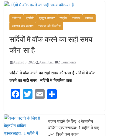
कश्मीर यात्रा गाइड:
प्राकृतिक सुंदरता और
स्वादिष्ट भोजन का अनूठा संगम
नवीनतम
प्रदर्शित
प्रमुख समाचार
राष्ट्रीय
समाचार
स्वास्थ्य
August 1, 2026
स्वास्थ्य और कल्याण
स्वास्थ्य और फिटनेस
1 Comment
सर्दियों में वॉक करने का सही समय
वजन घटाने के लिए 8 बेहतरीन
कौन-सा है
वॉकिंग एक्सरसाइज: 1 महीने में
पाएं 3-4 किलो कम वजन
August 3, 2026
Amit Kaul
2 Comments
July 31, 2026
1 Comment
सर्दियों में वॉक करने का सही समय कौन-सा है सर्दियों में वॉक
करने का सही समय: सर्दियों में नियमित वॉक
16 ज़रूरी कीबोर्ड शॉर्टकट्स
जो आपकी उत्पादकता को
Fa
T
E
S
दोगुना कर देंगे
ce
wi
m
ha
August 7, 2026
0 Comments
bo
tte
ail
re
ok
r
वजन घटाने के लिए 8 बेहतरीन
वॉकिंग एक्सरसाइज: 1 महीने में पाएं
3-4 किलो कम वजन