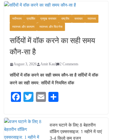
वजन घटाने के लिए 8 बेहतरीन
वॉकिंग एक्सरसाइज: 1 महीने में
पाएं 3-4 किलो कम वजन
नवीनतम
प्रदर्शित
प्रमुख समाचार
राष्ट्रीय
समाचार
स्वास्थ्य
July 31, 2026
1 Comment
स्वास्थ्य और कल्याण
स्वास्थ्य और फिटनेस
सर्दियों में वॉक करने का सही समय
रामेश्वरम यात्रा गाइड: पवित्र
तीर्थ स्थल, दर्शन स्थल और
कौन-सा है
पहुंच मार्ग
July 30, 2026
1 Comment
August 3, 2026
Amit Kaul
2 Comments
सर्दियों में वॉक करने का सही समय कौन-सा है सर्दियों में वॉक
खाने के शौकीनों के लिए
करने का सही समय: सर्दियों में नियमित वॉक
कश्मीर के 5 बेहतरीन स्वादिष्ट
व्यंजन
Fa
T
E
S
August 6, 2026
ce
wi
m
ha
1 Comment
bo
tte
ail
re
ok
r
वजन घटाने के लिए 8 बेहतरीन
वॉकिंग एक्सरसाइज: 1 महीने में पाएं
3-4 किलो कम वजन