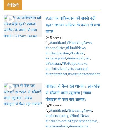
वीडियो
PoK पर पाकिस्तान की सबसे बड़ी
भूल? ख्वाजा आसिफ के बयान से मचा
बवाल
0
views
#amitkaul
,
#BreakingNews
,
#geopolitics
,
#HindiNews
,
#indiapakistan
,
#kashmir
,
#khawajaasif
,
#newsanalysis
,
#Pakistan
,
#PoK
,
#poknews
,
#politicalanalysis
,
#samvad
,
#vartaprabhat
,
#youtubenewsshorts
मोबाइल से फैल रहा आतंक? झारखंड
से चौंकाने वाला खुलासा | संवाद
मोबाइल से फैल रहा आतंक?
0
views
#amitkaul
,
#BreakingNews
,
#cybersecurity
,
#HindiNews
,
#indianews
,
#ISI
,
#jharkhandnews
,
#newsanalysis
,
#newsshorts
,