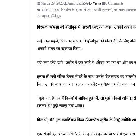
March 29, 2023
Amit Kaul
646 Views
0 Comments
आलिया भट्ट
,
कैटरीना कैफ
,
जी ले ज़रा
,
डस्की एक्ट्रेस'
,
नवीनतम साक्षात्क
सैम ह्यूगन
,
हॉलीवुड
प्रियंका चोपड़ा को बॉलीवुड में ‘डस्की एक्ट्रेस’ कहा, उन्होंने अपने 
कई साल पहले, प्रियंका चोपड़ा ने हॉलीवुड को मौका देने के लिए बॉलीव
असली वजह का खुलासा किया।
उसे लगा जैसे उसे “उद्योग में एक कोने में धकेला जा रहा है” और व
इतना ही नहीं बल्कि डैक्स शेपर्ड के साथ उनके पोडकास्ट पर बातचीत 
लिए, उनकी त्वचा का रंग “हल्का” था और यह बेहद “हानिकारक” थ
“मुझे याद है जब मैं फिल्मों में शामिल हुई थी, तो मुझे सांवली अभिनेत
मतलब है? मुझे समझ नहीं आया।
फिर भी, मैंने एक कमर्शियल किया (फेयरनेस क्रीम के लिए) क्योंकि आप
एक सौंदर्य ब्रांड एक अभिनेत्री के प्रक्षेपवक्र का वास्तव में एक बड़