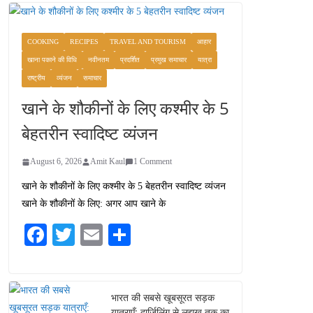
COOKING
RECIPES
TRAVEL AND TOURISM
आहार
खाना पकाने की विधि
नवीनतम
प्रदर्शित
प्रमुख समाचार
यात्रा
राष्ट्रीय
व्यंजन
समाचार
खाने के शौकीनों के लिए कश्मीर के 5
बेहतरीन स्वादिष्ट व्यंजन
August 6, 2026
Amit Kaul
1 Comment
खाने के शौकीनों के लिए कश्मीर के 5 बेहतरीन स्वादिष्ट व्यंजन
खाने के शौकीनों के लिए: अगर आप खाने के
Fa
T
E
S
ce
wi
m
ha
bo
tte
ail
re
ok
r
भारत की सबसे खूबसूरत सड़क
यात्राएँ: दार्जिलिंग से लद्दाख तक का