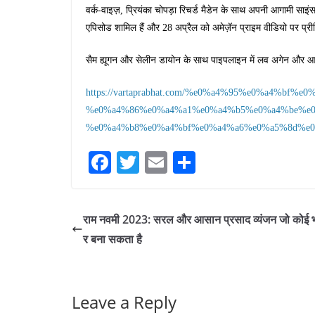
वर्क-वाइज़, प्रियंका चोपड़ा रिचर्ड मैडेन के साथ अपनी आगामी साइं
एपिसोड शामिल हैं और 28 अप्रैल को अमेज़ॅन प्राइम वीडियो पर प्री
सैम ह्यूगन और सेलीन डायोन के साथ पाइपलाइन में लव अगेन और आल
https://vartaprabhat.com/%e0%a4%95%e0%a4%bf
%e0%a4%86%e0%a4%a1%e0%a4%b5%e0%a4%be%e0
%e0%a4%b8%e0%a4%bf%e0%a4%a6%e0%a5%8d%e0
Fa
T
E
S
ce
wi
m
ha
bo
tte
ail
re
राम नवमी 2023: सरल और आसान प्रसाद व्यंजन जो कोई भ
ok
r
र बना सकता है
Leave a Reply