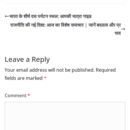
a
w
m
h
c
itt
ai
ar
भारत के शीर्ष दस पर्यटन स्थल: आपकी यात्रा गाइड
e
er
l
e
राजनीति की नई दिशा: आज का विशेष समाचार | जानें बदलाव और प्र
b
भाव
o
o
k
Leave a Reply
Your email address will not be published.
Required
fields are marked
*
Comment
*