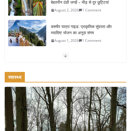
बेहतरीन ठंडी जगहें – भीड़ से दूर छुट्टियां
August 2, 2026
1 Comment
कश्मीर यात्रा गाइड: प्राकृतिक सुंदरता और
स्वादिष्ट भोजन का अनूठा संगम
August 1, 2026
1 Comment
वजन घटाने के लिए 8 बेहतरीन वॉकिंग
एक्सरसाइज: 1 महीने में पाएं 3-4 किलो कम
वजन
स्वास्थ्य
July 31, 2026
1 Comment
रामेश्वरम यात्रा गाइड: पवित्र तीर्थ स्थल, दर्शन स्थल और पहुंच मार्ग
July 30, 2026
1 Comment
खाने के शौकीनों के लिए कश्मीर के 5 बेहतरीन
स्वादिष्ट व्यंजन