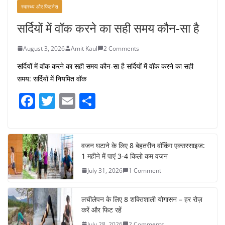
स्वास्थ्य और फिटनेस
सर्दियों में वॉक करने का सही समय कौन-सा है
August 3, 2026
Amit Kaul
2 Comments
सर्दियों में वॉक करने का सही समय कौन-सा है सर्दियों में वॉक करने का सही
समय: सर्दियों में नियमित वॉक
F
T
E
S
a
w
m
h
c
itt
ai
ar
e
er
l
e
वजन घटाने के लिए 8 बेहतरीन वॉकिंग एक्सरसाइज:
1 महीने में पाएं 3-4 किलो कम वजन
b
July 31, 2026
1 Comment
o
o
लचीलेपन के लिए 8 शक्तिशाली योगासन – हर रोज़
k
करें और फिट रहें
July 28, 2026
2 Comments