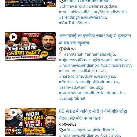
# Indian Ocean
,
#BrahMos
,
01:55
#ChinaVsIndia
,
#DefenseUpdate
,
#IndianNavy
,
#MilitaryShorts
,
#shorts
,
#TrendingNews
,
#Warship
,
#YouTubeShorts
अन्नामलाई का इस्तीफा रुका? शाह से मुलाकात
के बाद बड़ा खुलासा
0
views
#amitshah
,
#annamalai
,
#bjp
,
#bjpnews
,
#BreakingNews
,
#HindiNews
,
#indianews
,
#indianpolitics
,
#insidestory
,
#kannamalai
,
#latestnews
,
#narendramodi
,
#newsanalysis
,
#PoliticalNews
,
#politicalupdates
,
#samvad
,
#tamilnadubjp
,
#tamilnadunews
,
#tamilnadupolitics
,
#vartaprabhat
60 सेकंड में जानिए: मोदी ने कैसे पीछे छोड़ा
नेहरू को? मोदी बनाम नेहरू
0
views
#BreakingNews
,
#hindishorts
,
#indianews
,
#indianpolitics
,
#modi
,