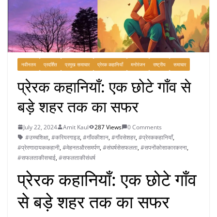
नवीनतम
प्रदर्शित
प्रमुख समाचार
प्रेरक कहानियाँ
मनोरंजन
राष्ट्रीय
समाचार
प्रेरक कहानियाँ: एक छोटे गाँव से
बड़े शहर तक का सफर
July 22, 2024
Amit Kaul
287 Views
0 Comments
#उच्चशिक्षा
,
#करियरगाइड
,
#गाँवकीशान
,
#गाँवसेशहर
,
#प्रेरककहानियाँ
,
#प्रेरणादायककहानी
,
#मेहनतऔरसमर्पण
,
#संघर्षसेसफलता
,
#सपनोंकोसाकारकरना
,
#सफलताकीसचाई
,
#सफलताकीसंधर्ष
प्रेरक कहानियाँ: एक छोटे गाँव
से बड़े शहर तक का सफर