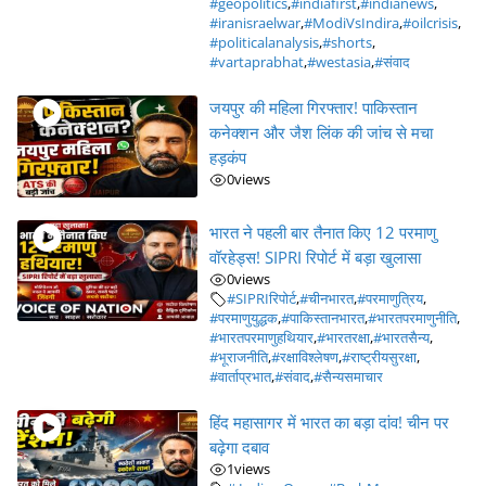
#geopolitics
,
#indiafirst
,
#indianews
,
#iranisraelwar
,
#ModiVsIndira
,
#oilcrisis
,
#politicalanalysis
,
#shorts
,
#vartaprabhat
,
#westasia
,
#संवाद
जयपुर की महिला गिरफ्तार! पाकिस्तान
कनेक्शन और जैश लिंक की जांच से मचा
हड़कंप
0
views
भारत ने पहली बार तैनात किए 12 परमाणु
वॉरहेड्स! SIPRI रिपोर्ट में बड़ा खुलासा
0
views
#SIPRIरिपोर्ट
,
#चीनभारत
,
#परमाणुत्रिय
,
#परमाणुयुद्धक
,
#पाकिस्तानभारत
,
#भारतपरमाणुनीति
,
#भारतपरमाणुहथियार
,
#भारतरक्षा
,
#भारतसैन्य
,
#भूराजनीति
,
#रक्षाविश्लेषण
,
#राष्ट्रीयसुरक्षा
,
#वार्ताप्रभात
,
#संवाद
,
#सैन्यसमाचार
हिंद महासागर में भारत का बड़ा दांव! चीन पर
बढ़ेगा दबाव
1
views