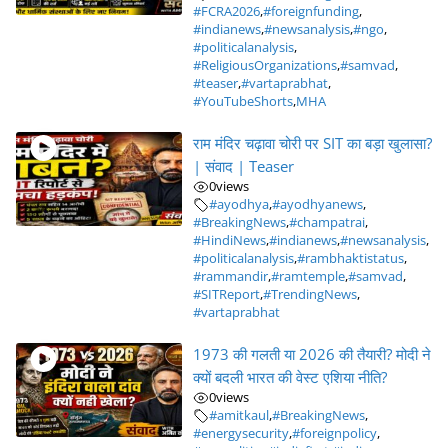
#FCRA2026
,
#foreignfunding
,
#indianews
,
#newsanalysis
,
#ngo
,
#politicalanalysis
,
#ReligiousOrganizations
,
#samvad
,
#teaser
,
#vartaprabhat
,
#YouTubeShorts
,
MHA
राम मंदिर चढ़ावा चोरी पर SIT का बड़ा खुलासा?
| संवाद | Teaser
0
views
#ayodhya
,
#ayodhyanews
,
#BreakingNews
,
#champatrai
,
#HindiNews
,
#indianews
,
#newsanalysis
,
#politicalanalysis
,
#rambhaktistatus
,
#rammandir
,
#ramtemple
,
#samvad
,
#SITReport
,
#TrendingNews
,
#vartaprabhat
1973 की गलती या 2026 की तैयारी? मोदी ने
क्यों बदली भारत की वेस्ट एशिया नीति?
0
views
#amitkaul
,
#BreakingNews
,
#energysecurity
,
#foreignpolicy
,