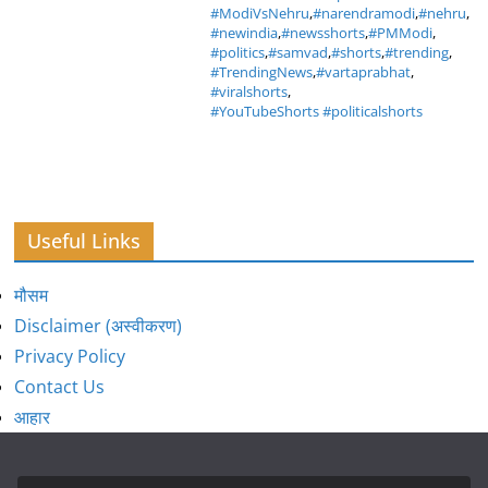
#ModiVsNehru
,
#narendramodi
,
#nehru
,
#newindia
,
#newsshorts
,
#PMModi
,
#politics
,
#samvad
,
#shorts
,
#trending
,
#TrendingNews
,
#vartaprabhat
,
#viralshorts
,
#YouTubeShorts #politicalshorts
Useful Links
मौसम
Disclaimer (अस्वीकरण)
Privacy Policy
Contact Us
आहार