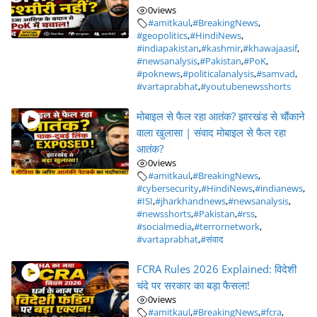
0
views
#amitkaul
,
#BreakingNews
,
#geopolitics
,
#HindiNews
,
#indiapakistan
,
#kashmir
,
#khawajaasif
,
#newsanalysis
,
#Pakistan
,
#PoK
,
#poknews
,
#politicalanalysis
,
#samvad
,
#vartaprabhat
,
#youtubenewsshorts
मोबाइल से फैल रहा आतंक? झारखंड से चौंकाने
वाला खुलासा | संवाद मोबाइल से फैल रहा
आतंक?
0
views
#amitkaul
,
#BreakingNews
,
#cybersecurity
,
#HindiNews
,
#indianews
,
#ISI
,
#jharkhandnews
,
#newsanalysis
,
#newsshorts
,
#Pakistan
,
#rss
,
#socialmedia
,
#terrornetwork
,
#vartaprabhat
,
#संवाद
FCRA Rules 2026 Explained: विदेशी
चंदे पर सरकार का बड़ा फैसला!
0
views
#amitkaul
,
#BreakingNews
,
#fcra
,