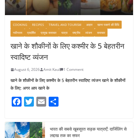
COOKING
RECIPES
TRAVEL AND TOURISM
आहार
खाना पकाने की विधि
नवीनतम
प्रदर्शित
प्रमुख समाचार
यात्रा
राष्ट्रीय
व्यंजन
समाचार
खाने के शौकीनों के लिए कश्मीर के 5 बेहतरीन
स्वादिष्ट व्यंजन
August 6, 2026
Amit Kaul
1 Comment
खाने के शौकीनों के लिए कश्मीर के 5 बेहतरीन स्वादिष्ट व्यंजन खाने के शौकीनों
के लिए: अगर आप खाने के
F
T
E
S
a
w
m
h
c
itt
ai
ar
e
er
l
e
भारत की सबसे खूबसूरत सड़क यात्राएँ: दार्जिलिंग से
लद्दाख तक का सफर