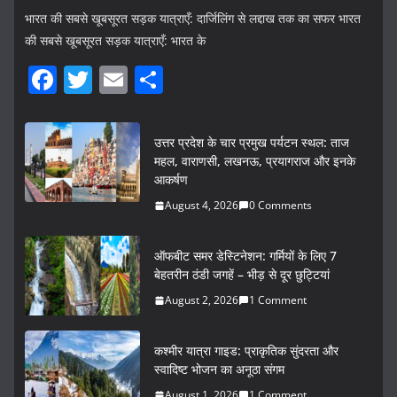
भारत की सबसे खूबसूरत सड़क यात्राएँ: दार्जिलिंग से लद्दाख तक का सफर भारत
की सबसे खूबसूरत सड़क यात्राएँ: भारत के
F
T
E
S
a
w
m
h
c
itt
ai
ar
उत्तर प्रदेश के चार प्रमुख पर्यटन स्थल: ताज
e
er
l
e
महल, वाराणसी, लखनऊ, प्रयागराज और इनके
आकर्षण
b
August 4, 2026
0 Comments
o
o
ऑफबीट समर डेस्टिनेशन: गर्मियों के लिए 7
k
बेहतरीन ठंडी जगहें – भीड़ से दूर छुट्टियां
August 2, 2026
1 Comment
कश्मीर यात्रा गाइड: प्राकृतिक सुंदरता और
स्वादिष्ट भोजन का अनूठा संगम
August 1, 2026
1 Comment