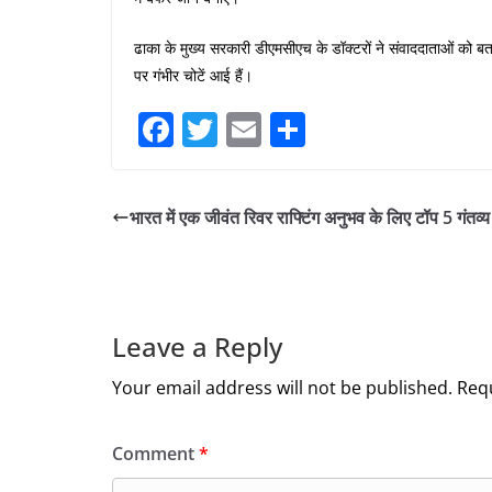
ढाका के मुख्य सरकारी डीएमसीएच के डॉक्टरों ने संवाददाताओं को ब
पर गंभीर चोटें आई हैं।
F
T
E
S
a
w
m
h
c
itt
ai
ar
भारत में एक जीवंत रिवर राफ्टिंग अनुभव के लिए टॉप 5 गंतव्य
e
er
l
e
b
o
o
Leave a Reply
k
Your email address will not be published.
Requ
Comment
*