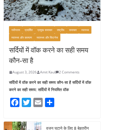
दोगुना कर देंगे
August 7, 2026
0 Comments
नवीनतम
प्रदर्शित
प्रमुख समाचार
राष्ट्रीय
समाचार
स्वास्थ्य
स्वास्थ्य और कल्याण
स्वास्थ्य और फिटनेस
सर्दियों में वॉक करने का सही समय
कौन-सा है
August 3, 2026
Amit Kaul
2 Comments
सर्दियों में वॉक करने का सही समय कौन-सा है सर्दियों में वॉक
करने का सही समय: सर्दियों में नियमित वॉक
F
T
E
S
a
w
m
h
c
itt
ai
ar
वजन घटाने के लिए 8 बेहतरीन