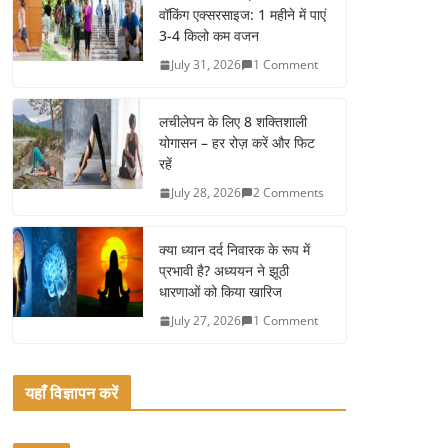
e
er
l
e
वॉकिंग एक्सरसाइज: 1 महीने में पाएं
b
3-4 किलो कम वजन
o
July 31, 2026
1 Comment
o
k
लचीलेपन के लिए 8 शक्तिशाली
योगासन – हर रोज़ करें और फिट
रहें
July 28, 2026
2 Comments
क्या ध्यान दर्द निवारक के रूप में
प्रभावी है? अध्ययन ने झूठी
धारणाओं को किया खारिज
July 27, 2026
1 Comment
यहाँ विज्ञापन करें