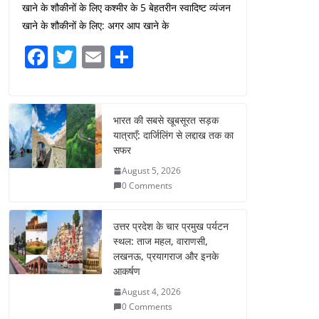
खाने के शौकीनों के लिए कश्मीर के 5 बेहतरीन स्वादिष्ट व्यंजन
खाने के शौकीनों के लिए: अगर आप खाने के
F
T
E
S
a
w
m
h
c
itt
ai
ar
e
er
l
e
भारत की सबसे खूबसूरत सड़क
यात्राएँ: दार्जिलिंग से लद्दाख तक का
b
सफर
o
August 5, 2026
o
0 Comments
k
उत्तर प्रदेश के चार प्रमुख पर्यटन
स्थल: ताज महल, वाराणसी,
लखनऊ, प्रयागराज और इनके
आकर्षण
August 4, 2026
0 Comments