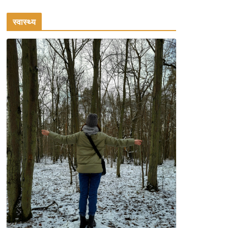
गर्मियों के लिए 7 बेहतरीन ठंडी
जगहें – भीड़ से दूर छुट्टियां
स्वास्थ्य
August 2, 2026
1 Comment
कश्मीर यात्रा गाइड:
प्राकृतिक सुंदरता और
स्वादिष्ट भोजन का अनूठा संगम
August 1, 2026
1 Comment
वजन घटाने के लिए 8 बेहतरीन
वॉकिंग एक्सरसाइज: 1 महीने में
पाएं 3-4 किलो कम वजन
July 31, 2026
1 Comment
16 ज़रूरी कीबोर्ड शॉर्टकट्स
जो आपकी उत्पादकता को