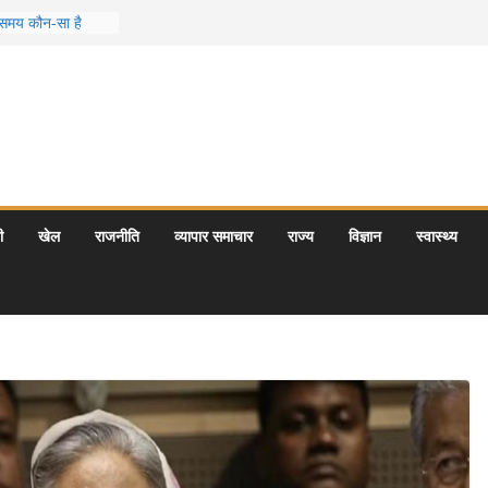
ी समय कौन-सा है
्स जो आपकी
मीर के 5 बेहतरीन
ात्राएँ: दार्जिलिंग
पर्यटन स्थल: ताज
रयागराज और इनके
ी
खेल
राजनीति
व्यापार समाचार
राज्य
विज्ञान
स्वास्थ्य