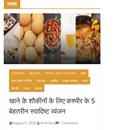
यात्रा
COOKING
RECIPES
TRAVEL AND TOURISM
आहार
खाना पकाने की विधि
नवीनतम
प्रदर्शित
प्रमुख समाचार
यात्रा
राष्ट्रीय
व्यंजन
समाचार
खाने के शौकीनों के लिए कश्मीर के 5
बेहतरीन स्वादिष्ट व्यंजन
August 6, 2026
Amit Kaul
1 Comment