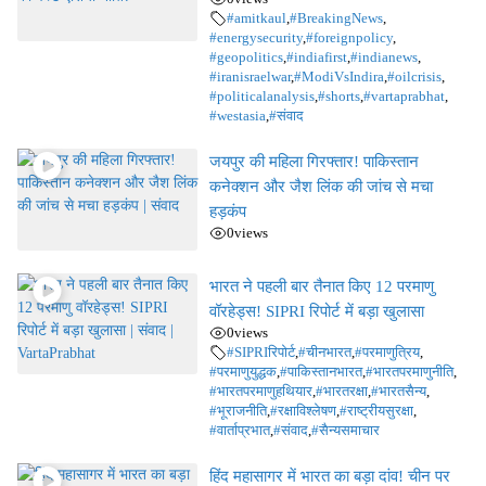
#amitkaul
,
#BreakingNews
,
#energysecurity
,
#foreignpolicy
,
#geopolitics
,
#indiafirst
,
#indianews
,
#iranisraelwar
,
#ModiVsIndira
,
#oilcrisis
,
#politicalanalysis
,
#shorts
,
#vartaprabhat
,
#westasia
,
#संवाद
जयपुर की महिला गिरफ्तार! पाकिस्तान
कनेक्शन और जैश लिंक की जांच से मचा
हड़कंप
0
views
भारत ने पहली बार तैनात किए 12 परमाणु
वॉरहेड्स! SIPRI रिपोर्ट में बड़ा खुलासा
0
views
#SIPRIरिपोर्ट
,
#चीनभारत
,
#परमाणुत्रिय
,
#परमाणुयुद्धक
,
#पाकिस्तानभारत
,
#भारतपरमाणुनीति
,
#भारतपरमाणुहथियार
,
#भारतरक्षा
,
#भारतसैन्य
,
#भूराजनीति
,
#रक्षाविश्लेषण
,
#राष्ट्रीयसुरक्षा
,
#वार्ताप्रभात
,
#संवाद
,
#सैन्यसमाचार
हिंद महासागर में भारत का बड़ा दांव! चीन पर