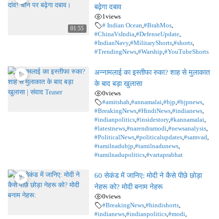
बढ़ेगा दबाव
1
views
# Indian Ocean
,
#BrahMos
,
01:55
#ChinaVsIndia
,
#DefenseUpdate
,
#IndianNavy
,
#MilitaryShorts
,
#shorts
,
#TrendingNews
,
#Warship
,
#YouTubeShorts
अन्नामलाई का इस्तीफा रुका? शाह से मुलाकात
के बाद बड़ा खुलासा
0
views
#amitshah
,
#annamalai
,
#bjp
,
#bjpnews
,
#BreakingNews
,
#HindiNews
,
#indianews
,
#indianpolitics
,
#insidestory
,
#kannamalai
,
#latestnews
,
#narendramodi
,
#newsanalysis
,
#PoliticalNews
,
#politicalupdates
,
#samvad
,
#tamilnadubjp
,
#tamilnadunews
,
#tamilnadupolitics
,
#vartaprabhat
60 सेकंड में जानिए: मोदी ने कैसे पीछे छोड़ा
नेहरू को? मोदी बनाम नेहरू
0
views
#BreakingNews
,
#hindishorts
,
#indianews
,
#indianpolitics
,
#modi
,