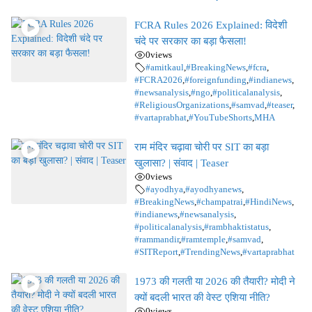
FCRA Rules 2026 Explained: विदेशी
चंदे पर सरकार का बड़ा फैसला!
0
views
#amitkaul
,
#BreakingNews
,
#fcra
,
#FCRA2026
,
#foreignfunding
,
#indianews
,
#newsanalysis
,
#ngo
,
#politicalanalysis
,
#ReligiousOrganizations
,
#samvad
,
#teaser
,
#vartaprabhat
,
#YouTubeShorts
,
MHA
राम मंदिर चढ़ावा चोरी पर SIT का बड़ा
खुलासा? | संवाद | Teaser
0
views
#ayodhya
,
#ayodhyanews
,
#BreakingNews
,
#champatrai
,
#HindiNews
,
#indianews
,
#newsanalysis
,
#politicalanalysis
,
#rambhaktistatus
,
#rammandir
,
#ramtemple
,
#samvad
,
#SITReport
,
#TrendingNews
,
#vartaprabhat
1973 की गलती या 2026 की तैयारी? मोदी ने
क्यों बदली भारत की वेस्ट एशिया नीति?
0
views