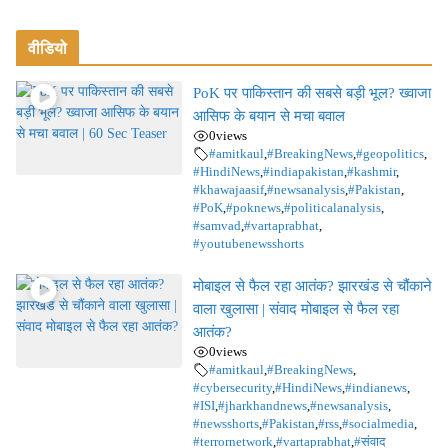
वीडियो
PoK पर पाकिस्तान की सबसे बड़ी भूल? ख्वाजा
आसिफ के बयान से मचा बवाल
0
views
#amitkaul
,
#BreakingNews
,
#geopolitics
,
#HindiNews
,
#indiapakistan
,
#kashmir
,
#khawajaasif
,
#newsanalysis
,
#Pakistan
,
#PoK
,
#poknews
,
#politicalanalysis
,
#samvad
,
#vartaprabhat
,
#youtubenewsshorts
मोबाइल से फैल रहा आतंक? झारखंड से चौंकाने
वाला खुलासा | संवाद मोबाइल से फैल रहा
आतंक?
0
views
#amitkaul
,
#BreakingNews
,
#cybersecurity
,
#HindiNews
,
#indianews
,
#ISI
,
#jharkhandnews
,
#newsanalysis
,
#newsshorts
,
#Pakistan
,
#rss
,
#socialmedia
,
#terrornetwork
,
#vartaprabhat
,
#संवाद