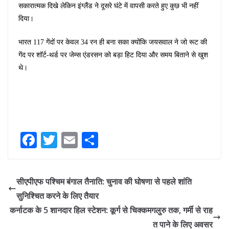
सकारात्मक दिखे लेकिन इंग्लैंड ने दूसरे घंटे में वापसी करते हुए कुछ भी नहीं
दिया।
भारत 117 गेंदों पर केवल 34 रन ही बना सका क्योंकि जयसवाल ने जो रूट की
गेंद पर शॉर्ट-थर्ड पर जेम्स एंडरसन को बड़ा हिट दिया और समय बिताने से खुश
थे।
Fa
T
E
S
ce
wi
m
ha
bo
tte
ail
re
सीएपीएफ पश्चिम बंगाल तैनाति: चुनाव की घोषणा से पहले शांति
ok
r
सुनिश्चित करने के लिए तैयार
कर्नाटक के 5 शानदार हिल स्टेशन: कूर्ग से चिक्कमगलुरु तक, गर्मी से राह
त पाने के लिए अवसर