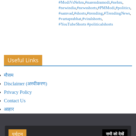
#ModiVsNehru
,
#narendramodi
,
#nehru
,
#newindia
,
#newsshorts
,
#PMModi
,
#politics
,
#samvad
,
#shorts
,
#trending
,
#TrendingNews
,
#vartaprabhat
,
#viralshorts
,
#YouTubeShorts #politicalshorts
Useful Links
मौसम
Disclaimer (अस्वीकरण)
Privacy Policy
Contact Us
आहार
पर्यटन
सभी को देखें