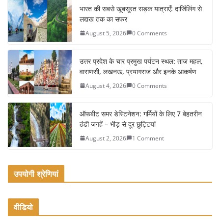
e
er
l
e
भारत की सबसे खूबसूरत सड़क यात्राएँ: दार्जिलिंग से
लद्दाख तक का सफर
b
August 5, 2026
0 Comments
o
o
उत्तर प्रदेश के चार प्रमुख पर्यटन स्थल: ताज महल,
k
वाराणसी, लखनऊ, प्रयागराज और इनके आकर्षण
August 4, 2026
0 Comments
ऑफबीट समर डेस्टिनेशन: गर्मियों के लिए 7 बेहतरीन
ठंडी जगहें – भीड़ से दूर छुट्टियां
August 2, 2026
1 Comment
उपयोगी श्रेणियां
वीडियो