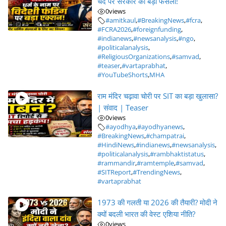
चंदे पर सरकार का बड़ा फैसला!
0
views
#amitkaul
,
#BreakingNews
,
#fcra
,
#FCRA2026
,
#foreignfunding
,
#indianews
,
#newsanalysis
,
#ngo
,
#politicalanalysis
,
#ReligiousOrganizations
,
#samvad
,
#teaser
,
#vartaprabhat
,
#YouTubeShorts
,
MHA
राम मंदिर चढ़ावा चोरी पर SIT का बड़ा खुलासा?
| संवाद | Teaser
0
views
#ayodhya
,
#ayodhyanews
,
#BreakingNews
,
#champatrai
,
#HindiNews
,
#indianews
,
#newsanalysis
,
#politicalanalysis
,
#rambhaktistatus
,
#rammandir
,
#ramtemple
,
#samvad
,
#SITReport
,
#TrendingNews
,
#vartaprabhat
1973 की गलती या 2026 की तैयारी? मोदी ने
क्यों बदली भारत की वेस्ट एशिया नीति?
0
views