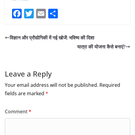
F
T
E
S
a
w
m
h
c
itt
ai
ar
विज्ञान और प्रौद्योगिकी में नई खोजें: भविष्य की दिशा
e
er
l
e
यात्रा की योजना कैसे बनाएं?
b
o
o
Leave a Reply
k
Your email address will not be published.
Required
fields are marked
*
Comment
*