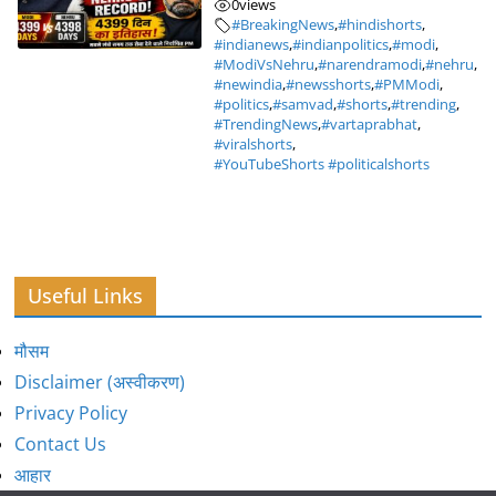
0
views
#BreakingNews
,
#hindishorts
,
#indianews
,
#indianpolitics
,
#modi
,
#ModiVsNehru
,
#narendramodi
,
#nehru
,
#newindia
,
#newsshorts
,
#PMModi
,
#politics
,
#samvad
,
#shorts
,
#trending
,
#TrendingNews
,
#vartaprabhat
,
#viralshorts
,
#YouTubeShorts #politicalshorts
Useful Links
मौसम
Disclaimer (अस्वीकरण)
Privacy Policy
Contact Us
आहार