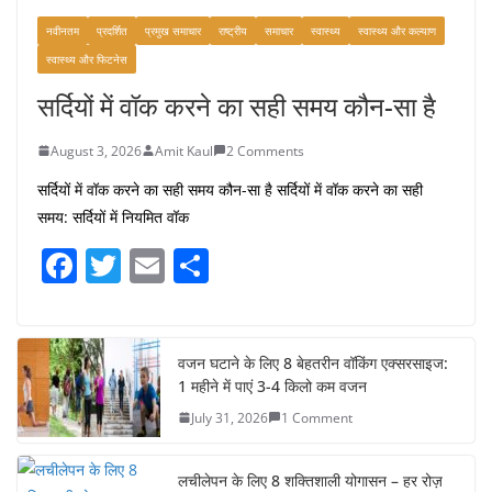
नवीनतम
प्रदर्शित
प्रमुख समाचार
राष्ट्रीय
समाचार
स्वास्थ्य
स्वास्थ्य और कल्याण
स्वास्थ्य और फिटनेस
सर्दियों में वॉक करने का सही समय कौन-सा है
August 3, 2026
Amit Kaul
2 Comments
सर्दियों में वॉक करने का सही समय कौन-सा है सर्दियों में वॉक करने का सही
समय: सर्दियों में नियमित वॉक
F
T
E
S
a
w
m
h
c
itt
ai
ar
e
er
l
e
वजन घटाने के लिए 8 बेहतरीन वॉकिंग एक्सरसाइज:
1 महीने में पाएं 3-4 किलो कम वजन
b
July 31, 2026
1 Comment
o
o
लचीलेपन के लिए 8 शक्तिशाली योगासन – हर रोज़