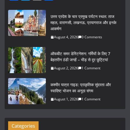
a
w
m
h
c
itt
ai
ar
उत्तर प्रदेश के चार प्रमुख पर्यटन स्थल: ताज
e
er
l
e
महल, वाराणसी, लखनऊ, प्रयागराज और इनके
आकर्षण
b
August 4, 2026
0 Comments
o
o
ऑफबीट समर डेस्टिनेशन: गर्मियों के लिए 7
k
बेहतरीन ठंडी जगहें – भीड़ से दूर छुट्टियां
August 2, 2026
1 Comment
कश्मीर यात्रा गाइड: प्राकृतिक सुंदरता और
स्वादिष्ट भोजन का अनूठा संगम
August 1, 2026
1 Comment
Categories