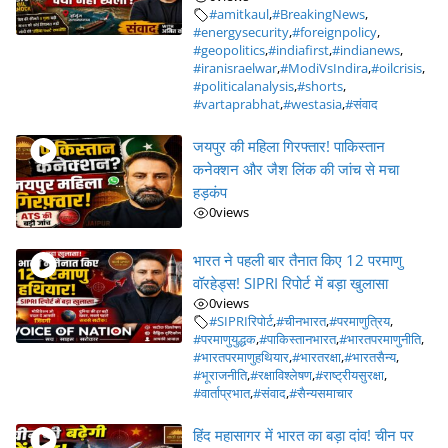
#amitkaul
,
#BreakingNews
,
#energysecurity
,
#foreignpolicy
,
#geopolitics
,
#indiafirst
,
#indianews
,
#iranisraelwar
,
#ModiVsIndira
,
#oilcrisis
,
#politicalanalysis
,
#shorts
,
#vartaprabhat
,
#westasia
,
#संवाद
जयपुर की महिला गिरफ्तार! पाकिस्तान
कनेक्शन और जैश लिंक की जांच से मचा
हड़कंप
0
views
भारत ने पहली बार तैनात किए 12 परमाणु
वॉरहेड्स! SIPRI रिपोर्ट में बड़ा खुलासा
0
views
#SIPRIरिपोर्ट
,
#चीनभारत
,
#परमाणुत्रिय
,
#परमाणुयुद्धक
,
#पाकिस्तानभारत
,
#भारतपरमाणुनीति
,
#भारतपरमाणुहथियार
,
#भारतरक्षा
,
#भारतसैन्य
,
#भूराजनीति
,
#रक्षाविश्लेषण
,
#राष्ट्रीयसुरक्षा
,
#वार्ताप्रभात
,
#संवाद
,
#सैन्यसमाचार
हिंद महासागर में भारत का बड़ा दांव! चीन पर