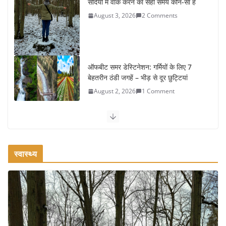
सर्दियों में वॉक करने का सही समय कौन-सा है
August 3, 2026
2 Comments
ऑफबीट समर डेस्टिनेशन: गर्मियों के लिए 7
बेहतरीन ठंडी जगहें – भीड़ से दूर छुट्टियां
August 2, 2026
1 Comment
कश्मीर यात्रा गाइड: प्राकृतिक सुंदरता और
स्वादिष्ट भोजन का अनूठा संगम
August 1, 2026
1 Comment
स्वास्थ्य
वजन घटाने के लिए 8 बेहतरीन वॉकिंग एक्सरसाइज: 1 महीने में पाएं 3-4
किलो कम वजन
July 31, 2026
1 Comment
16 ज़रूरी कीबोर्ड शॉर्टकट्स जो आपकी