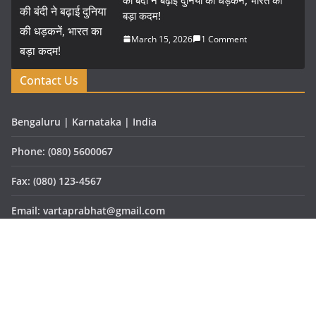
बड़ा कदम!
March 15, 2026
1 Comment
Contact Us
Bengaluru | Karnataka | India
Phone: (080) 5600067
Fax: (080) 123-4567
Email: vartaprabhat@gmail.com
Website: www.vartaprabhat.com