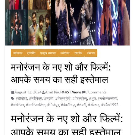
नवीनतम
प्रदर्शित
प्रमुख समाचार
मनोरंजन
राष्ट्रीय
समाचार
मनोरंजन के नए शो और फिल्में:
आपके समय का सही इस्तेमाल
August 13, 2024
Amit Kaul
451 Views
0 Comments
#टीवीशो
,
#नईफिल्में
,
#नएशो
,
#फिल्मप्रेमी
,
#फिल्मरिव्यू
,
#भुज
,
#मनोजबाजपेयी
,
#मनोरंजन
,
#मनोरंजनटिप्स
,
#मिर्जापुर
,
#वेबसीरीज़
,
#शेरनी
,
#शेरशाह
,
#स्कैम1992
मनोरंजन के नए शो और फिल्में:
आपके समय का सही इस्तेमाल