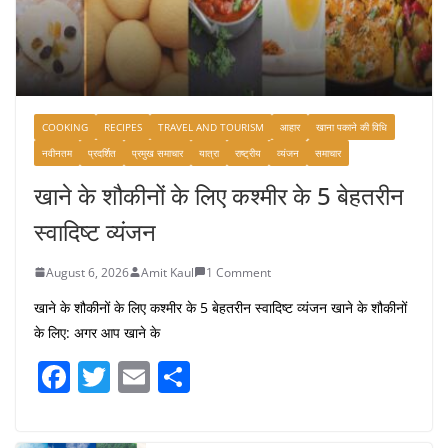
COOKING
RECIPES
TRAVEL AND TOURISM
आहार
खाना पकाने की विधि
नवीनतम
प्रदर्शित
प्रमुख समाचार
यात्रा
राष्ट्रीय
व्यंजन
समाचार
खाने के शौकीनों के लिए कश्मीर के 5 बेहतरीन
स्वादिष्ट व्यंजन
August 6, 2026
Amit Kaul
1 Comment
खाने के शौकीनों के लिए कश्मीर के 5 बेहतरीन स्वादिष्ट व्यंजन खाने के शौकीनों
के लिए: अगर आप खाने के
F
T
E
S
a
w
m
h
c
itt
ai
ar