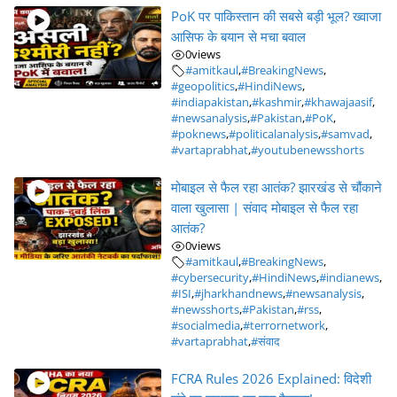
PoK पर पाकिस्तान की सबसे बड़ी भूल? ख्वाजा
आसिफ के बयान से मचा बवाल
0
views
#amitkaul
,
#BreakingNews
,
#geopolitics
,
#HindiNews
,
#indiapakistan
,
#kashmir
,
#khawajaasif
,
#newsanalysis
,
#Pakistan
,
#PoK
,
#poknews
,
#politicalanalysis
,
#samvad
,
#vartaprabhat
,
#youtubenewsshorts
मोबाइल से फैल रहा आतंक? झारखंड से चौंकाने
वाला खुलासा | संवाद मोबाइल से फैल रहा
आतंक?
0
views
#amitkaul
,
#BreakingNews
,
#cybersecurity
,
#HindiNews
,
#indianews
,
#ISI
,
#jharkhandnews
,
#newsanalysis
,
#newsshorts
,
#Pakistan
,
#rss
,
#socialmedia
,
#terrornetwork
,
#vartaprabhat
,
#संवाद
FCRA Rules 2026 Explained: विदेशी