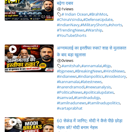
बढ़ेगा दबाव
1
views
# Indian Ocean
,
#BrahMos
,
01:55
#ChinaVsIndia
,
#DefenseUpdate
,
#IndianNavy
,
#MilitaryShorts
,
#shorts
,
#TrendingNews
,
#Warship
,
#YouTubeShorts
अन्नामलाई का इस्तीफा रुका? शाह से मुलाकात
के बाद बड़ा खुलासा
0
views
#amitshah
,
#annamalai
,
#bjp
,
#bjpnews
,
#BreakingNews
,
#HindiNews
,
#indianews
,
#indianpolitics
,
#insidestory
,
#kannamalai
,
#latestnews
,
#narendramodi
,
#newsanalysis
,
#PoliticalNews
,
#politicalupdates
,
#samvad
,
#tamilnadubjp
,
#tamilnadunews
,
#tamilnadupolitics
,
#vartaprabhat
60 सेकंड में जानिए: मोदी ने कैसे पीछे छोड़ा
नेहरू को? मोदी बनाम नेहरू