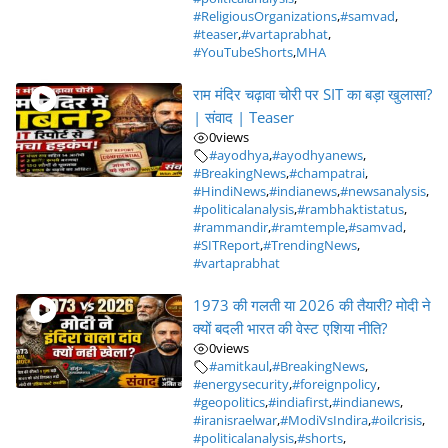
#ReligiousOrganizations
,
#samvad
,
#teaser
,
#vartaprabhat
,
#YouTubeShorts
,
MHA
राम मंदिर चढ़ावा चोरी पर SIT का बड़ा खुलासा?
| संवाद | Teaser
0
views
#ayodhya
,
#ayodhyanews
,
#BreakingNews
,
#champatrai
,
#HindiNews
,
#indianews
,
#newsanalysis
,
#politicalanalysis
,
#rambhaktistatus
,
#rammandir
,
#ramtemple
,
#samvad
,
#SITReport
,
#TrendingNews
,
#vartaprabhat
1973 की गलती या 2026 की तैयारी? मोदी ने
क्यों बदली भारत की वेस्ट एशिया नीति?
0
views
#amitkaul
,
#BreakingNews
,
#energysecurity
,
#foreignpolicy
,
#geopolitics
,
#indiafirst
,
#indianews
,
#iranisraelwar
,
#ModiVsIndira
,
#oilcrisis
,
#politicalanalysis
,
#shorts
,