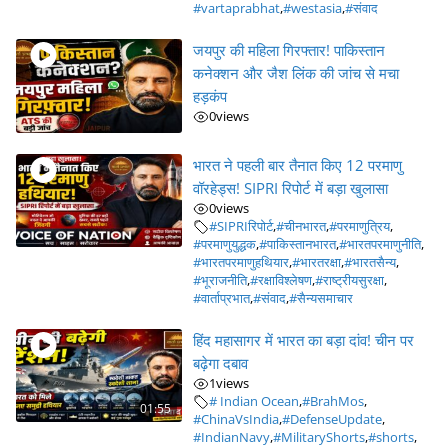
#vartaprabhat
,
#westasia
,
#संवाद
जयपुर की महिला गिरफ्तार! पाकिस्तान
कनेक्शन और जैश लिंक की जांच से मचा
हड़कंप
0
views
भारत ने पहली बार तैनात किए 12 परमाणु
वॉरहेड्स! SIPRI रिपोर्ट में बड़ा खुलासा
0
views
#SIPRIरिपोर्ट
,
#चीनभारत
,
#परमाणुत्रिय
,
#परमाणुयुद्धक
,
#पाकिस्तानभारत
,
#भारतपरमाणुनीति
,
#भारतपरमाणुहथियार
,
#भारतरक्षा
,
#भारतसैन्य
,
#भूराजनीति
,
#रक्षाविश्लेषण
,
#राष्ट्रीयसुरक्षा
,
#वार्ताप्रभात
,
#संवाद
,
#सैन्यसमाचार
हिंद महासागर में भारत का बड़ा दांव! चीन पर
बढ़ेगा दबाव
1
views
# Indian Ocean
,
#BrahMos
,
01:55
#ChinaVsIndia
,
#DefenseUpdate
,
#IndianNavy
,
#MilitaryShorts
,
#shorts
,