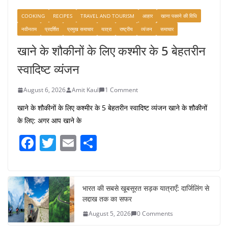
COOKING
RECIPES
TRAVEL AND TOURISM
आहार
खाना पकाने की विधि
नवीनतम
प्रदर्शित
प्रमुख समाचार
यात्रा
राष्ट्रीय
व्यंजन
समाचार
खाने के शौकीनों के लिए कश्मीर के 5 बेहतरीन
स्वादिष्ट व्यंजन
August 6, 2026
Amit Kaul
1 Comment
खाने के शौकीनों के लिए कश्मीर के 5 बेहतरीन स्वादिष्ट व्यंजन खाने के शौकीनों
के लिए: अगर आप खाने के
F
T
E
S
a
w
m
h
c
itt
ai
ar
e
er
l
e
भारत की सबसे खूबसूरत सड़क यात्राएँ: दार्जिलिंग से
लद्दाख तक का सफर
b
August 5, 2026
0 Comments
o