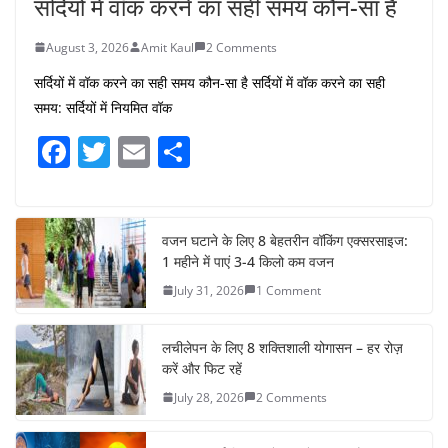
सर्दियों में वॉक करने का सही समय कौन-सा है
August 3, 2026
Amit Kaul
2 Comments
सर्दियों में वॉक करने का सही समय कौन-सा है सर्दियों में वॉक करने का सही
समय: सर्दियों में नियमित वॉक
F
T
E
S
a
w
m
h
c
itt
ai
ar
e
er
l
e
वजन घटाने के लिए 8 बेहतरीन वॉकिंग एक्सरसाइज:
1 महीने में पाएं 3-4 किलो कम वजन
b
July 31, 2026
1 Comment
o
o
लचीलेपन के लिए 8 शक्तिशाली योगासन – हर रोज़
k
करें और फिट रहें
July 28, 2026
2 Comments