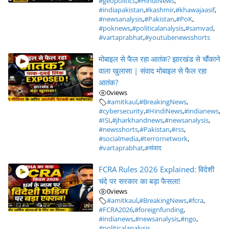
#geopolitics
,
#HindiNews
,
#indiapakistan
,
#kashmir
,
#khawajaasif
,
#newsanalysis
,
#Pakistan
,
#PoK
,
#poknews
,
#politicalanalysis
,
#samvad
,
#vartaprabhat
,
#youtubenewsshorts
मोबाइल से फैल रहा आतंक? झारखंड से चौंकाने
वाला खुलासा | संवाद मोबाइल से फैल रहा
आतंक?
0
views
#amitkaul
,
#BreakingNews
,
#cybersecurity
,
#HindiNews
,
#indianews
,
#ISI
,
#jharkhandnews
,
#newsanalysis
,
#newsshorts
,
#Pakistan
,
#rss
,
#socialmedia
,
#terrornetwork
,
#vartaprabhat
,
#संवाद
FCRA Rules 2026 Explained: विदेशी
चंदे पर सरकार का बड़ा फैसला!
0
views
#amitkaul
,
#BreakingNews
,
#fcra
,
#FCRA2026
,
#foreignfunding
,
#indianews
,
#newsanalysis
,
#ngo
,
#politicalanalysis
,