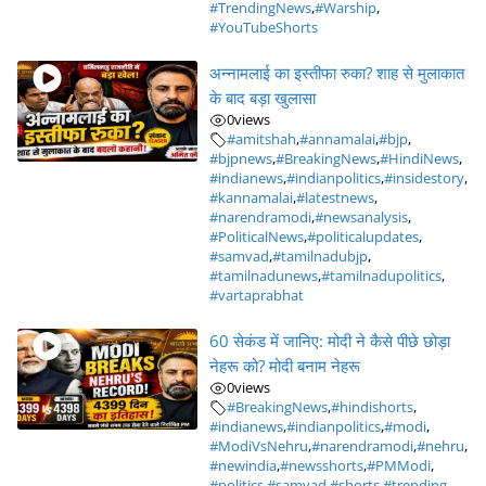
#TrendingNews
,
#Warship
,
#YouTubeShorts
अन्नामलाई का इस्तीफा रुका? शाह से मुलाकात
के बाद बड़ा खुलासा
0
views
#amitshah
,
#annamalai
,
#bjp
,
#bjpnews
,
#BreakingNews
,
#HindiNews
,
#indianews
,
#indianpolitics
,
#insidestory
,
#kannamalai
,
#latestnews
,
#narendramodi
,
#newsanalysis
,
#PoliticalNews
,
#politicalupdates
,
#samvad
,
#tamilnadubjp
,
#tamilnadunews
,
#tamilnadupolitics
,
#vartaprabhat
60 सेकंड में जानिए: मोदी ने कैसे पीछे छोड़ा
नेहरू को? मोदी बनाम नेहरू
0
views
#BreakingNews
,
#hindishorts
,
#indianews
,
#indianpolitics
,
#modi
,
#ModiVsNehru
,
#narendramodi
,
#nehru
,
#newindia
,
#newsshorts
,
#PMModi
,
#politics
,
#samvad
,
#shorts
,
#trending
,