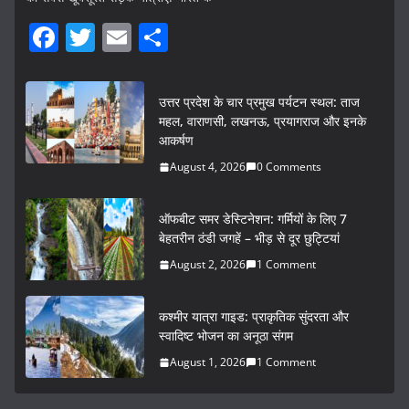
F
T
E
S
a
w
m
h
c
itt
ai
ar
उत्तर प्रदेश के चार प्रमुख पर्यटन स्थल: ताज
e
er
l
e
महल, वाराणसी, लखनऊ, प्रयागराज और इनके
आकर्षण
b
August 4, 2026
0 Comments
o
o
ऑफबीट समर डेस्टिनेशन: गर्मियों के लिए 7
k
बेहतरीन ठंडी जगहें – भीड़ से दूर छुट्टियां
August 2, 2026
1 Comment
कश्मीर यात्रा गाइड: प्राकृतिक सुंदरता और
स्वादिष्ट भोजन का अनूठा संगम
August 1, 2026
1 Comment