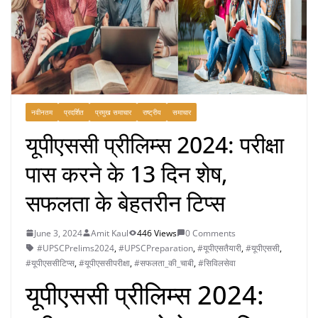
नवीनतम
प्रदर्शित
प्रमुख समाचार
राष्ट्रीय
समाचार
यूपीएससी प्रीलिम्स 2024: परीक्षा
पास करने के 13 दिन शेष,
सफलता के बेहतरीन टिप्स
June 3, 2024
Amit Kaul
446 Views
0 Comments
#UPSCPrelims2024
,
#UPSCPreparation
,
#यूपीएसतैयारी
,
#यूपीएससी
,
#यूपीएससीटिप्स
,
#यूपीएससीपरीक्षा
,
#सफलता_की_चाबी
,
#सिविलसेवा
यूपीएससी प्रीलिम्स 2024: