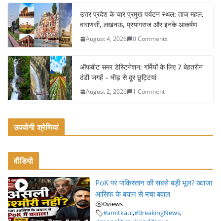
o
उत्तर प्रदेश के चार प्रमुख पर्यटन स्थल: ताज महल,
k
वाराणसी, लखनऊ, प्रयागराज और इनके आकर्षण
August 4, 2026
0 Comments
ऑफबीट समर डेस्टिनेशन: गर्मियों के लिए 7 बेहतरीन
ठंडी जगहें – भीड़ से दूर छुट्टियां
August 2, 2026
1 Comment
उपयोगी श्रेणियां
वीडियो
PoK पर पाकिस्तान की सबसे बड़ी भूल? ख्वाजा
आसिफ के बयान से मचा बवाल
0
views
#amitkaul
,
#BreakingNews
,