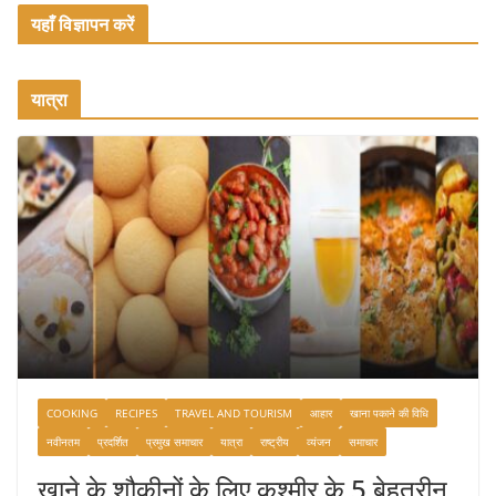
यहाँ विज्ञापन करें
यात्रा
COOKING
RECIPES
TRAVEL AND TOURISM
आहार
खाना पकाने की विधि
नवीनतम
प्रदर्शित
प्रमुख समाचार
यात्रा
राष्ट्रीय
व्यंजन
समाचार
खाने के शौकीनों के लिए कश्मीर के 5 बेहतरीन