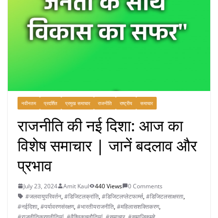
नवीनतम
प्रदर्शित
प्रमुख समाचार
राजनीति
राष्ट्रीय
समाचार
राजनीति की नई दिशा: आज का
विशेष समाचार | जानें बदलाव और
प्रभाव
July 23, 2024
Amit Kaul
440 Views
0 Comments
#जलवायुपरिवर्तन
,
#डिजिटलक्रांति
,
#डिजिटलप्लेटफार्म्स
,
#डिजिटलसाक्षरता
,
#नईदिशा
,
#पर्यावरणसंरक्षण
,
#भारतीयराजनीति
,
#महिलासशक्तिकरण
,
#राजनीतिकरणनीतियां
,
#वैश्विकचुनौतियां
,
#समाचार
,
#समाजिकमुद्दे
,