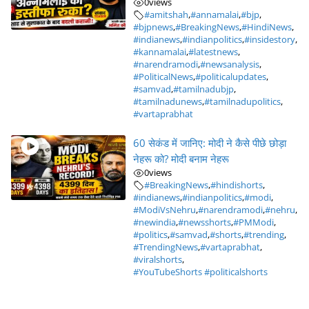
0
views
#amitshah
,
#annamalai
,
#bjp
,
#bjpnews
,
#BreakingNews
,
#HindiNews
,
#indianews
,
#indianpolitics
,
#insidestory
,
#kannamalai
,
#latestnews
,
#narendramodi
,
#newsanalysis
,
#PoliticalNews
,
#politicalupdates
,
#samvad
,
#tamilnadubjp
,
#tamilnadunews
,
#tamilnadupolitics
,
#vartaprabhat
60 सेकंड में जानिए: मोदी ने कैसे पीछे छोड़ा
नेहरू को? मोदी बनाम नेहरू
0
views
#BreakingNews
,
#hindishorts
,
#indianews
,
#indianpolitics
,
#modi
,
#ModiVsNehru
,
#narendramodi
,
#nehru
,
#newindia
,
#newsshorts
,
#PMModi
,
#politics
,
#samvad
,
#shorts
,
#trending
,
#TrendingNews
,
#vartaprabhat
,
#viralshorts
,
#YouTubeShorts #politicalshorts