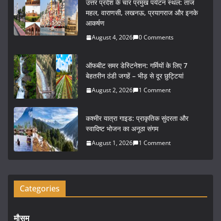
उत्तर प्रदेश के चार प्रमुख पर्यटन स्थल: ताज
e
er
l
e
महल, वाराणसी, लखनऊ, प्रयागराज और इनके
आकर्षण
b
August 4, 2026
0 Comments
o
o
ऑफबीट समर डेस्टिनेशन: गर्मियों के लिए 7
k
बेहतरीन ठंडी जगहें – भीड़ से दूर छुट्टियां
August 2, 2026
1 Comment
कश्मीर यात्रा गाइड: प्राकृतिक सुंदरता और
स्वादिष्ट भोजन का अनूठा संगम
August 1, 2026
1 Comment
Categories
मौसम