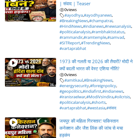
| संवाद | Teaser
0
views
#ayodhya
,
#ayodhyanews
,
#BreakingNews
,
#champatrai
,
#HindiNews
,
#indianews
,
#newsanalysis
,
#politicalanalysis
,
#rambhaktistatus
,
#rammandir
,
#ramtemple
,
#samvad
,
#SITReport
,
#TrendingNews
,
#vartaprabhat
1973 की गलती या 2026 की तैयारी? मोदी ने
क्यों बदली भारत की वेस्ट एशिया नीति?
0
views
#amitkaul
,
#BreakingNews
,
#energysecurity
,
#foreignpolicy
,
#geopolitics
,
#indiafirst
,
#indianews
,
#iranisraelwar
,
#ModiVsIndira
,
#oilcrisis
,
#politicalanalysis
,
#shorts
,
#vartaprabhat
,
#westasia
,
#संवाद
जयपुर की महिला गिरफ्तार! पाकिस्तान
कनेक्शन और जैश लिंक की जांच से मचा
हड़कंप