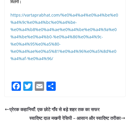
मिलेगी।
https://vartaprabhat.com/%e0%a4%a4%e0%a4%be%e0
%a4%9c%e0%a4%bc%e0%a4%be-
%e0%a4%b8%e0%a4%ae%e0%a4%be%e0%a4%9a%e0
%a4%be%e0%a4%b0-%e0%a4%86%e0%a4%9c-
%e0%a4%95%e0%a5%80-
%e0%a4%ae%e0%a5%81%e0%a4%96%e0%a5%8d%e0
%a4%af-%e0%a4%96/
F
T
E
S
a
w
m
h
c
itt
ai
ar
प्रेरक कहानियाँ: एक छोटे गाँव से बड़े शहर तक का सफर
e
er
l
e
स्वादिष्ट दाल मखनी रेसिपी – आसान और स्वादिष्ट तरीका
b