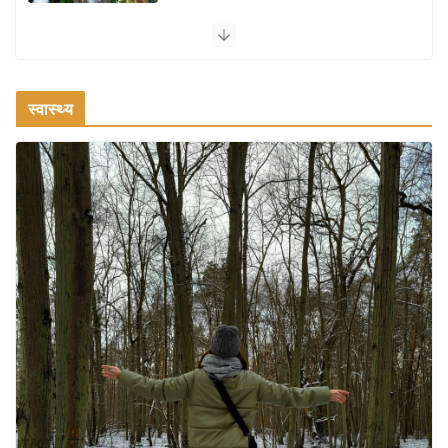
कश्मीर यात्रा गाइड: प्राकृतिक सुंदरता और
स्वादिष्ट भोजन का अनूठा संगम
August 1, 2026
1 Comment
स्वास्थ्य
वजन घटाने के लिए 8 बेहतरीन वॉकिंग एक्सरसाइज: 1 महीने में पाएं 3-4
किलो कम वजन
July 31, 2026
1 Comment
16 ज़रूरी कीबोर्ड शॉर्टकट्स जो आपकी
उत्पादकता को दोगुना कर देंगे
August 7, 2026
0 Comments