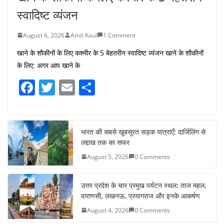
स्वादिष्ट व्यंजन
August 6, 2026
Amit Kaul
1 Comment
खाने के शौकीनों के लिए कश्मीर के 5 बेहतरीन स्वादिष्ट व्यंजन खाने के शौकीनों
के लिए: अगर आप खाने के
F
T
E
S
a
w
m
h
c
itt
ai
ar
e
er
l
e
भारत की सबसे खूबसूरत सड़क यात्राएँ: दार्जिलिंग से
लद्दाख तक का सफर
b
August 5, 2026
0 Comments
o
o
उत्तर प्रदेश के चार प्रमुख पर्यटन स्थल: ताज महल,
k
वाराणसी, लखनऊ, प्रयागराज और इनके आकर्षण
August 4, 2026
0 Comments