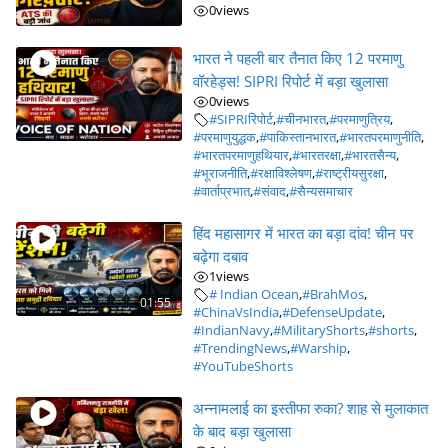
0
views
भारत ने पहली बार तैनात किए 12 परमाणु
वॉरहेड्स! SIPRI रिपोर्ट में बड़ा खुलासा
0
views
#SIPRIरिपोर्ट
,
#चीनभारत
,
#परमाणुत्रिय
,
#परमाणुयुद्धक
,
#पाकिस्तानभारत
,
#भारतपरमाणुनीति
,
#भारतपरमाणुहथियार
,
#भारतरक्षा
,
#भारतसैन्य
,
#भूराजनीति
,
#रक्षाविश्लेषण
,
#राष्ट्रीयसुरक्षा
,
#वार्ताप्रभात
,
#संवाद
,
#सैन्यसमाचार
हिंद महासागर में भारत का बड़ा दांव! चीन पर
बढ़ेगा दबाव
1
views
# Indian Ocean
,
#BrahMos
,
01:55
#ChinaVsIndia
,
#DefenseUpdate
,
#IndianNavy
,
#MilitaryShorts
,
#shorts
,
#TrendingNews
,
#Warship
,
#YouTubeShorts
अन्नामलाई का इस्तीफा रुका? शाह से मुलाकात
के बाद बड़ा खुलासा