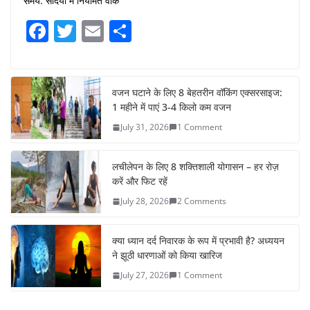
समय: सर्दियों में नियमित वॉक
F
T
E
S
a
w
m
h
c
itt
ai
ar
e
er
l
e
वजन घटाने के लिए 8 बेहतरीन वॉकिंग एक्सरसाइज:
1 महीने में पाएं 3-4 किलो कम वजन
b
July 31, 2026
1 Comment
o
o
लचीलेपन के लिए 8 शक्तिशाली योगासन – हर रोज़
k
करें और फिट रहें
July 28, 2026
2 Comments
क्या ध्यान दर्द निवारक के रूप में प्रभावी है? अध्ययन
ने झूठी धारणाओं को किया खारिज
July 27, 2026
1 Comment