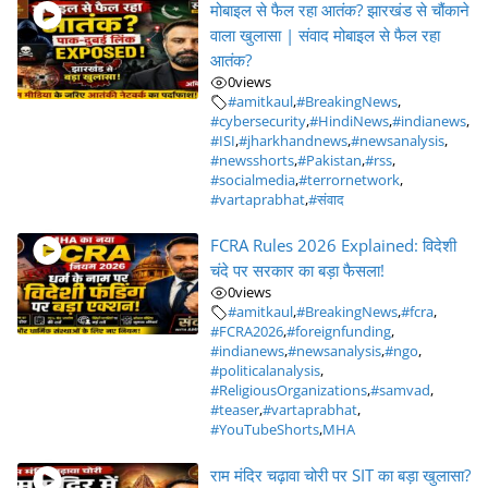
मोबाइल से फैल रहा आतंक? झारखंड से चौंकाने
वाला खुलासा | संवाद मोबाइल से फैल रहा
आतंक?
0
views
#amitkaul
,
#BreakingNews
,
#cybersecurity
,
#HindiNews
,
#indianews
,
#ISI
,
#jharkhandnews
,
#newsanalysis
,
#newsshorts
,
#Pakistan
,
#rss
,
#socialmedia
,
#terrornetwork
,
#vartaprabhat
,
#संवाद
FCRA Rules 2026 Explained: विदेशी
चंदे पर सरकार का बड़ा फैसला!
0
views
#amitkaul
,
#BreakingNews
,
#fcra
,
#FCRA2026
,
#foreignfunding
,
#indianews
,
#newsanalysis
,
#ngo
,
#politicalanalysis
,
#ReligiousOrganizations
,
#samvad
,
#teaser
,
#vartaprabhat
,
#YouTubeShorts
,
MHA
राम मंदिर चढ़ावा चोरी पर SIT का बड़ा खुलासा?