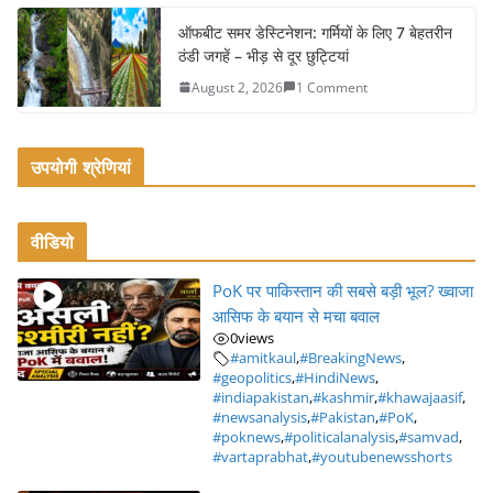
ऑफबीट समर डेस्टिनेशन: गर्मियों के लिए 7 बेहतरीन
ठंडी जगहें – भीड़ से दूर छुट्टियां
August 2, 2026
1 Comment
उपयोगी श्रेणियां
वीडियो
PoK पर पाकिस्तान की सबसे बड़ी भूल? ख्वाजा
आसिफ के बयान से मचा बवाल
0
views
#amitkaul
,
#BreakingNews
,
#geopolitics
,
#HindiNews
,
#indiapakistan
,
#kashmir
,
#khawajaasif
,
#newsanalysis
,
#Pakistan
,
#PoK
,
#poknews
,
#politicalanalysis
,
#samvad
,
#vartaprabhat
,
#youtubenewsshorts