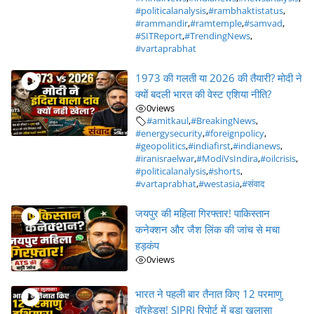
#politicalanalysis
,
#rambhaktistatus
,
#rammandir
,
#ramtemple
,
#samvad
,
#SITReport
,
#TrendingNews
,
#vartaprabhat
1973 की गलती या 2026 की तैयारी? मोदी ने
क्यों बदली भारत की वेस्ट एशिया नीति?
0
views
#amitkaul
,
#BreakingNews
,
#energysecurity
,
#foreignpolicy
,
#geopolitics
,
#indiafirst
,
#indianews
,
#iranisraelwar
,
#ModiVsIndira
,
#oilcrisis
,
#politicalanalysis
,
#shorts
,
#vartaprabhat
,
#westasia
,
#संवाद
जयपुर की महिला गिरफ्तार! पाकिस्तान
कनेक्शन और जैश लिंक की जांच से मचा
हड़कंप
0
views
भारत ने पहली बार तैनात किए 12 परमाणु
वॉरहेड्स! SIPRI रिपोर्ट में बड़ा खुलासा