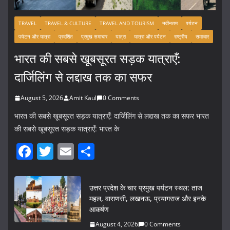
TRAVEL
TRAVEL & CULTURE
TRAVEL AND TOURISM
नवीनतम
पर्यटन
पर्यटन और यात्रा
प्रदर्शित
प्रमुख समाचार
यात्रा
यात्रा और पर्यटन
राष्ट्रीय
समाचार
भारत की सबसे खूबसूरत सड़क यात्राएँ:
दार्जिलिंग से लद्दाख तक का सफर
August 5, 2026
Amit Kaul
0 Comments
भारत की सबसे खूबसूरत सड़क यात्राएँ: दार्जिलिंग से लद्दाख तक का सफर भारत
की सबसे खूबसूरत सड़क यात्राएँ: भारत के
F
T
E
S
a
w
m
h
c
itt
ai
ar
उत्तर प्रदेश के चार प्रमुख पर्यटन स्थल: ताज
e
er
l
e
महल, वाराणसी, लखनऊ, प्रयागराज और इनके
आकर्षण
b
August 4, 2026
0 Comments