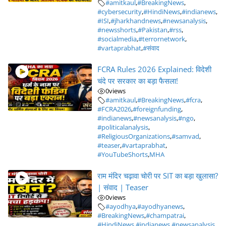
#amitkaul
,
#BreakingNews
,
#cybersecurity
,
#HindiNews
,
#indianews
,
#ISI
,
#jharkhandnews
,
#newsanalysis
,
#newsshorts
,
#Pakistan
,
#rss
,
#socialmedia
,
#terrornetwork
,
#vartaprabhat
,
#संवाद
FCRA Rules 2026 Explained: विदेशी
चंदे पर सरकार का बड़ा फैसला!
0
views
#amitkaul
,
#BreakingNews
,
#fcra
,
#FCRA2026
,
#foreignfunding
,
#indianews
,
#newsanalysis
,
#ngo
,
#politicalanalysis
,
#ReligiousOrganizations
,
#samvad
,
#teaser
,
#vartaprabhat
,
#YouTubeShorts
,
MHA
राम मंदिर चढ़ावा चोरी पर SIT का बड़ा खुलासा?
| संवाद | Teaser
0
views
#ayodhya
,
#ayodhyanews
,
#BreakingNews
,
#champatrai
,
#HindiNews
,
#indianews
,
#newsanalysis
,