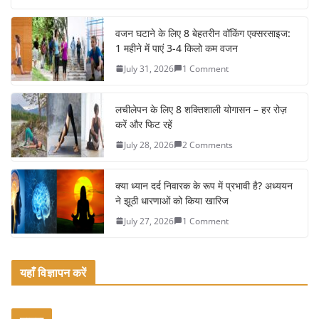
c
itt
ai
ar
e
er
l
e
वजन घटाने के लिए 8 बेहतरीन वॉकिंग एक्सरसाइज:
1 महीने में पाएं 3-4 किलो कम वजन
b
July 31, 2026
1 Comment
o
o
लचीलेपन के लिए 8 शक्तिशाली योगासन – हर रोज़
k
करें और फिट रहें
July 28, 2026
2 Comments
क्या ध्यान दर्द निवारक के रूप में प्रभावी है? अध्ययन
ने झूठी धारणाओं को किया खारिज
July 27, 2026
1 Comment
यहाँ विज्ञापन करें