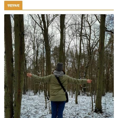
स्वास्थ्य
वजन घटाने के लिए 8 बेहतरीन वॉकिंग एक्सरसाइज: 1 महीने में पाएं 3-4
किलो कम वजन
July 31, 2026
1 Comment
16 ज़रूरी कीबोर्ड शॉर्टकट्स जो आपकी
उत्पादकता को दोगुना कर देंगे
August 7, 2026
0 Comments