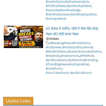
#narendramodi
,
#newsanalysis
,
#PoliticalNews
,
#politicalupdates
,
#samvad
,
#tamilnadubjp
,
#tamilnadunews
,
#tamilnadupolitics
,
#vartaprabhat
60 सेकंड में जानिए: मोदी ने कैसे पीछे छोड़ा
नेहरू को? मोदी बनाम नेहरू
0
views
#BreakingNews
,
#hindishorts
,
#indianews
,
#indianpolitics
,
#modi
,
#ModiVsNehru
,
#narendramodi
,
#nehru
,
#newindia
,
#newsshorts
,
#PMModi
,
#politics
,
#samvad
,
#shorts
,
#trending
,
#TrendingNews
,
#vartaprabhat
,
#viralshorts
,
#YouTubeShorts #politicalshorts
Useful Links