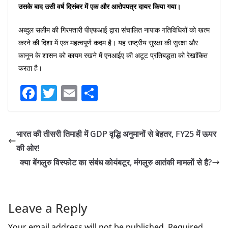
उसके बाद उसी वर्ष दिसंबर में एक और आरोपपत्र दायर किया गया।
अब्दुल सलीम की गिरफ्तारी पीएफआई द्वारा संचालित नापाक गतिविधियों को खत्म
करने की दिशा में एक महत्वपूर्ण कदम है। यह राष्ट्रीय सुरक्षा की सुरक्षा और
कानून के शासन को कायम रखने में एनआईए की अटूट प्रतिबद्धता को रेखांकित
करता है।
F
T
E
S
a
w
m
h
c
itt
ai
ar
भारत की तीसरी तिमाही में GDP वृद्धि अनुमानों से बेहतर, FY25 में ऊपर
e
er
l
e
की ओर!
b
क्या बेंगलुरु विस्फोट का संबंध कोयंबटूर, मंगलुरु आतंकी मामलों से है?
o
o
k
Leave a Reply
Your email address will not be published.
Required