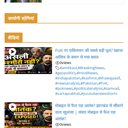
उपयोगी श्रेणियां
वीडियो
PoK पर पाकिस्तान की सबसे बड़ी भूल? ख्वाजा
आसिफ के बयान से मचा बवाल
0
views
#amitkaul
,
#BreakingNews
,
#geopolitics
,
#HindiNews
,
#indiapakistan
,
#kashmir
,
#khawajaasif
,
#newsanalysis
,
#Pakistan
,
#PoK
,
#poknews
,
#politicalanalysis
,
#samvad
,
#vartaprabhat
,
#youtubenewsshorts
मोबाइल से फैल रहा आतंक? झारखंड से चौंकाने
वाला खुलासा | संवाद मोबाइल से फैल रहा
आतंक?
0
views