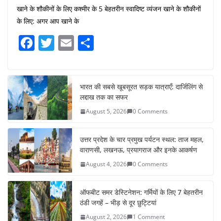
खाने के शौकीनों के लिए कश्मीर के 5 बेहतरीन स्वादिष्ट व्यंजन खाने के शौकीनों
के लिए: अगर आप खाने के
F
T
E
S
a
w
m
h
c
itt
ai
ar
e
er
l
e
भारत की सबसे खूबसूरत सड़क यात्राएँ: दार्जिलिंग से
लद्दाख तक का सफर
b
August 5, 2026
0 Comments
o
o
उत्तर प्रदेश के चार प्रमुख पर्यटन स्थल: ताज महल,
k
वाराणसी, लखनऊ, प्रयागराज और इनके आकर्षण
August 4, 2026
0 Comments
ऑफबीट समर डेस्टिनेशन: गर्मियों के लिए 7 बेहतरीन
ठंडी जगहें – भीड़ से दूर छुट्टियां
August 2, 2026
1 Comment