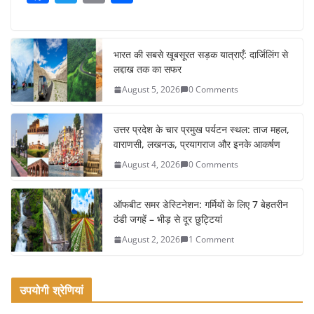
a
w
m
h
c
itt
ai
ar
e
er
l
e
भारत की सबसे खूबसूरत सड़क यात्राएँ: दार्जिलिंग से
लद्दाख तक का सफर
b
August 5, 2026
0 Comments
o
o
उत्तर प्रदेश के चार प्रमुख पर्यटन स्थल: ताज महल,
k
वाराणसी, लखनऊ, प्रयागराज और इनके आकर्षण
August 4, 2026
0 Comments
ऑफबीट समर डेस्टिनेशन: गर्मियों के लिए 7 बेहतरीन
ठंडी जगहें – भीड़ से दूर छुट्टियां
August 2, 2026
1 Comment
उपयोगी श्रेणियां