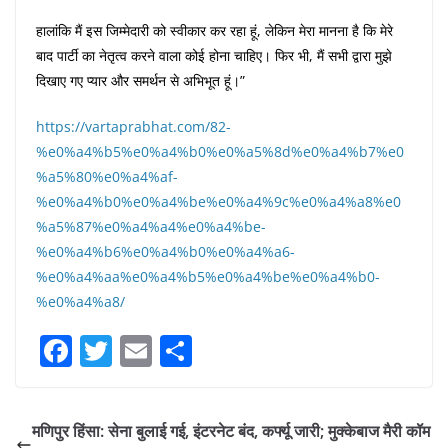
हालांकि मैं इस जिम्मेदारी को स्वीकार कर रहा हूं, लेकिन मेरा मानना है कि मेरे
बाद पार्टी का नेतृत्व करने वाला कोई होना चाहिए। फिर भी, मैं सभी द्वारा मुझे
दिखाए गए प्यार और समर्थन से अभिभूत हूं।”
https://vartaprabhat.com/82-
%e0%a4%b5%e0%a4%b0%e0%a5%8d%e0%a4%b7%e0
%a5%80%e0%a4%af-
%e0%a4%b0%e0%a4%be%e0%a4%9c%e0%a4%a8%e0
%a5%87%e0%a4%a4%e0%a4%be-
%e0%a4%b6%e0%a4%b0%e0%a4%a6-
%e0%a4%aa%e0%a4%b5%e0%a4%be%e0%a4%b0-
%e0%a4%a8/
F
T
E
S
a
w
m
h
c
itt
ai
ar
मणिपुर हिंसा: सेना बुलाई गई, इंटरनेट बंद, कर्फ्यू जारी; मुक्केबाज मैरी कॉम
e
er
l
e