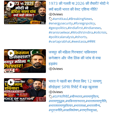
1973 की गलती या 2026 की तैयारी? मोदी ने
क्यों बदली भारत की वेस्ट एशिया नीति?
0
views
#amitkaul
,
#BreakingNews
,
#energysecurity
,
#foreignpolicy
,
#geopolitics
,
#indiafirst
,
#indianews
,
#iranisraelwar
,
#ModiVsIndira
,
#oilcrisis
,
#politicalanalysis
,
#shorts
,
#vartaprabhat
,
#westasia
,
#संवाद
जयपुर की महिला गिरफ्तार! पाकिस्तान
कनेक्शन और जैश लिंक की जांच से मचा
हड़कंप
0
views
भारत ने पहली बार तैनात किए 12 परमाणु
वॉरहेड्स! SIPRI रिपोर्ट में बड़ा खुलासा
0
views
#SIPRIरिपोर्ट
,
#चीनभारत
,
#परमाणुत्रिय
,
#परमाणुयुद्धक
,
#पाकिस्तानभारत
,
#भारतपरमाणुनीति
,
#भारतपरमाणुहथियार
,
#भारतरक्षा
,
#भारतसैन्य
,
#भूराजनीति
,
#रक्षाविश्लेषण
,
#राष्ट्रीयसुरक्षा
,