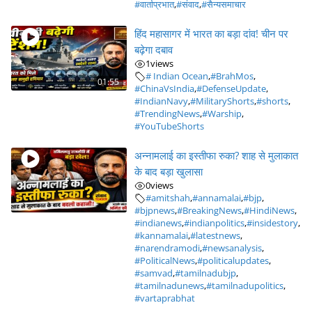
#वार्ताप्रभात
,
#संवाद
,
#सैन्यसमाचार
हिंद महासागर में भारत का बड़ा दांव! चीन पर
बढ़ेगा दबाव
1
views
# Indian Ocean
,
#BrahMos
,
01:55
#ChinaVsIndia
,
#DefenseUpdate
,
#IndianNavy
,
#MilitaryShorts
,
#shorts
,
#TrendingNews
,
#Warship
,
#YouTubeShorts
अन्नामलाई का इस्तीफा रुका? शाह से मुलाकात
के बाद बड़ा खुलासा
0
views
#amitshah
,
#annamalai
,
#bjp
,
#bjpnews
,
#BreakingNews
,
#HindiNews
,
#indianews
,
#indianpolitics
,
#insidestory
,
#kannamalai
,
#latestnews
,
#narendramodi
,
#newsanalysis
,
#PoliticalNews
,
#politicalupdates
,
#samvad
,
#tamilnadubjp
,
#tamilnadunews
,
#tamilnadupolitics
,
#vartaprabhat