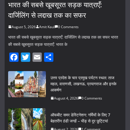
भारत की सबसे खूबसूरत सड़क यात्राएँ:
दार्जिलिंग से लद्दाख तक का सफर
August 5, 2026
Amit Kaul
0 Comments
भारत की सबसे खूबसूरत सड़क यात्राएँ: दार्जिलिंग से लद्दाख तक का सफर भारत
की सबसे खूबसूरत सड़क यात्राएँ: भारत के
F
T
E
S
a
w
m
h
c
itt
ai
ar
उत्तर प्रदेश के चार प्रमुख पर्यटन स्थल: ताज
e
er
l
e
महल, वाराणसी, लखनऊ, प्रयागराज और इनके
आकर्षण
b
August 4, 2026
0 Comments
o
o
ऑफबीट समर डेस्टिनेशन: गर्मियों के लिए 7
k
बेहतरीन ठंडी जगहें – भीड़ से दूर छुट्टियां
August 2, 2026
1 Comment