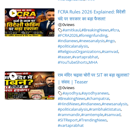
FCRA Rules 2026 Explained: विदेशी
चंदे पर सरकार का बड़ा फैसला!
0
views
#amitkaul
,
#BreakingNews
,
#fcra
,
#FCRA2026
,
#foreignfunding
,
#indianews
,
#newsanalysis
,
#ngo
,
#politicalanalysis
,
#ReligiousOrganizations
,
#samvad
,
#teaser
,
#vartaprabhat
,
#YouTubeShorts
,
MHA
राम मंदिर चढ़ावा चोरी पर SIT का बड़ा खुलासा?
| संवाद | Teaser
0
views
#ayodhya
,
#ayodhyanews
,
#BreakingNews
,
#champatrai
,
#HindiNews
,
#indianews
,
#newsanalysis
,
#politicalanalysis
,
#rambhaktistatus
,
#rammandir
,
#ramtemple
,
#samvad
,
#SITReport
,
#TrendingNews
,
#vartaprabhat