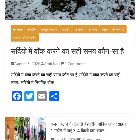
नवीनतम
प्रदर्शित
प्रमुख समाचार
राष्ट्रीय
समाचार
स्वास्थ्य
स्वास्थ्य और कल्याण
स्वास्थ्य और फिटनेस
सर्दियों में वॉक करने का सही समय कौन-सा है
August 3, 2026
Amit Kaul
2 Comments
सर्दियों में वॉक करने का सही समय कौन-सा है सर्दियों में वॉक करने का सही
समय: सर्दियों में नियमित वॉक
F
T
E
S
a
w
m
h
c
itt
ai
ar
e
er
l
e
वजन घटाने के लिए 8 बेहतरीन वॉकिंग एक्सरसाइज:
1 महीने में पाएं 3-4 किलो कम वजन
b
July 31, 2026
1 Comment