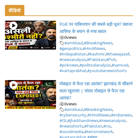
वीडियो
PoK पर पाकिस्तान की सबसे बड़ी भूल? ख्वाजा
आसिफ के बयान से मचा बवाल
0
views
#amitkaul
,
#BreakingNews
,
#geopolitics
,
#HindiNews
,
#indiapakistan
,
#kashmir
,
#khawajaasif
,
#newsanalysis
,
#Pakistan
,
#PoK
,
#poknews
,
#politicalanalysis
,
#samvad
,
#vartaprabhat
,
#youtubenewsshorts
मोबाइल से फैल रहा आतंक? झारखंड से चौंकाने
वाला खुलासा | संवाद मोबाइल से फैल रहा
आतंक?
0
views
#amitkaul
,
#BreakingNews
,
#cybersecurity
,
#HindiNews
,
#indianews
,
#ISI
,
#jharkhandnews
,
#newsanalysis
,
#newsshorts
,
#Pakistan
,
#rss
,
#socialmedia
,
#terrornetwork
,
#vartaprabhat
,
#संवाद