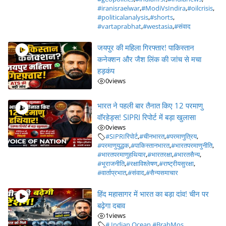
#iranisraelwar
,
#ModiVsIndira
,
#oilcrisis
,
#politicalanalysis
,
#shorts
,
#vartaprabhat
,
#westasia
,
#संवाद
जयपुर की महिला गिरफ्तार! पाकिस्तान
कनेक्शन और जैश लिंक की जांच से मचा
हड़कंप
0
views
भारत ने पहली बार तैनात किए 12 परमाणु
वॉरहेड्स! SIPRI रिपोर्ट में बड़ा खुलासा
0
views
#SIPRIरिपोर्ट
,
#चीनभारत
,
#परमाणुत्रिय
,
#परमाणुयुद्धक
,
#पाकिस्तानभारत
,
#भारतपरमाणुनीति
,
#भारतपरमाणुहथियार
,
#भारतरक्षा
,
#भारतसैन्य
,
#भूराजनीति
,
#रक्षाविश्लेषण
,
#राष्ट्रीयसुरक्षा
,
#वार्ताप्रभात
,
#संवाद
,
#सैन्यसमाचार
हिंद महासागर में भारत का बड़ा दांव! चीन पर
बढ़ेगा दबाव
1
views
# Indian Ocean
,
#BrahMos
,