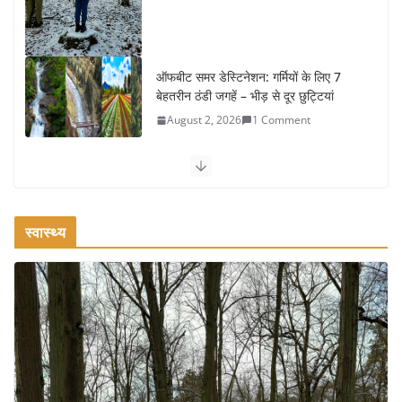
ऑफबीट समर डेस्टिनेशन: गर्मियों के लिए 7
बेहतरीन ठंडी जगहें – भीड़ से दूर छुट्टियां
August 2, 2026
1 Comment
कश्मीर यात्रा गाइड: प्राकृतिक सुंदरता और
स्वादिष्ट भोजन का अनूठा संगम
August 1, 2026
1 Comment
स्वास्थ्य
वजन घटाने के लिए 8 बेहतरीन वॉकिंग एक्सरसाइज: 1 महीने में पाएं 3-4
किलो कम वजन
July 31, 2026
1 Comment
16 ज़रूरी कीबोर्ड शॉर्टकट्स जो आपकी
उत्पादकता को दोगुना कर देंगे
August 7, 2026
0 Comments