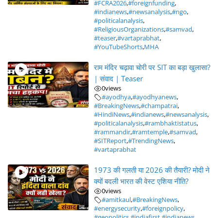
#FCRA2026
,
#foreignfunding
,
#indianews
,
#newsanalysis
,
#ngo
,
#politicalanalysis
,
#ReligiousOrganizations
,
#samvad
,
#teaser
,
#vartaprabhat
,
#YouTubeShorts
,
MHA
राम मंदिर चढ़ावा चोरी पर SIT का बड़ा खुलासा?
| संवाद | Teaser
0
views
#ayodhya
,
#ayodhyanews
,
#BreakingNews
,
#champatrai
,
#HindiNews
,
#indianews
,
#newsanalysis
,
#politicalanalysis
,
#rambhaktistatus
,
#rammandir
,
#ramtemple
,
#samvad
,
#SITReport
,
#TrendingNews
,
#vartaprabhat
1973 की गलती या 2026 की तैयारी? मोदी ने
क्यों बदली भारत की वेस्ट एशिया नीति?
0
views
#amitkaul
,
#BreakingNews
,
#energysecurity
,
#foreignpolicy
,
#geopolitics
,
#indiafirst
,
#indianews
,