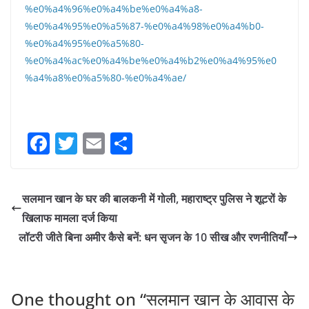
%e0%a4%96%e0%a4%be%e0%a4%a8-
%e0%a4%95%e0%a5%87-%e0%a4%98%e0%a4%b0-
%e0%a4%95%e0%a5%80-
%e0%a4%ac%e0%a4%be%e0%a4%b2%e0%a4%95%e0
%a4%a8%e0%a5%80-%e0%a4%ae/
F
T
E
S
a
w
m
h
c
itt
ai
ar
सलमान खान के घर की बालकनी में गोली, महाराष्ट्र पुलिस ने शूटरों के
e
er
l
e
खिलाफ मामला दर्ज किया
b
लॉटरी जीते बिना अमीर कैसे बनें: धन सृजन के 10 सीख और रणनीतियाँ
o
o
k
One thought on “
सलमान खान के आवास के