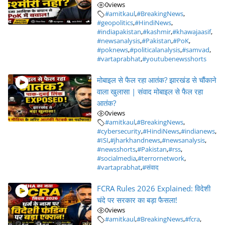
0
views
#amitkaul
,
#BreakingNews
,
#geopolitics
,
#HindiNews
,
#indiapakistan
,
#kashmir
,
#khawajaasif
,
#newsanalysis
,
#Pakistan
,
#PoK
,
#poknews
,
#politicalanalysis
,
#samvad
,
#vartaprabhat
,
#youtubenewsshorts
मोबाइल से फैल रहा आतंक? झारखंड से चौंकाने
वाला खुलासा | संवाद मोबाइल से फैल रहा
आतंक?
0
views
#amitkaul
,
#BreakingNews
,
#cybersecurity
,
#HindiNews
,
#indianews
,
#ISI
,
#jharkhandnews
,
#newsanalysis
,
#newsshorts
,
#Pakistan
,
#rss
,
#socialmedia
,
#terrornetwork
,
#vartaprabhat
,
#संवाद
FCRA Rules 2026 Explained: विदेशी
चंदे पर सरकार का बड़ा फैसला!
0
views
#amitkaul
,
#BreakingNews
,
#fcra
,