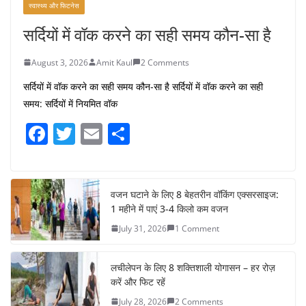
स्वास्थ्य और फिटनेस
सर्दियों में वॉक करने का सही समय कौन-सा है
August 3, 2026
Amit Kaul
2 Comments
सर्दियों में वॉक करने का सही समय कौन-सा है सर्दियों में वॉक करने का सही
समय: सर्दियों में नियमित वॉक
F
T
E
S
a
w
m
h
c
itt
ai
ar
e
er
l
e
वजन घटाने के लिए 8 बेहतरीन वॉकिंग एक्सरसाइज:
1 महीने में पाएं 3-4 किलो कम वजन
b
July 31, 2026
1 Comment
o
o
लचीलेपन के लिए 8 शक्तिशाली योगासन – हर रोज़
k
करें और फिट रहें
July 28, 2026
2 Comments