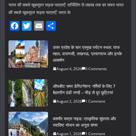
भारत की सबसे खूबसूरत सड़क यात्राएँ: दार्जिलिंग से लद्दाख तक का सफर भारत
की सबसे खूबसूरत सड़क यात्राएँ: भारत के
F
T
E
S
a
w
m
h
c
itt
ai
ar
उत्तर प्रदेश के चार प्रमुख पर्यटन स्थल: ताज
e
er
l
e
महल, वाराणसी, लखनऊ, प्रयागराज और इनके
आकर्षण
b
August 4, 2026
0 Comments
o
o
ऑफबीट समर डेस्टिनेशन: गर्मियों के लिए 7
k
बेहतरीन ठंडी जगहें – भीड़ से दूर छुट्टियां
August 2, 2026
1 Comment
कश्मीर यात्रा गाइड: प्राकृतिक सुंदरता और
स्वादिष्ट भोजन का अनूठा संगम
August 1, 2026
1 Comment