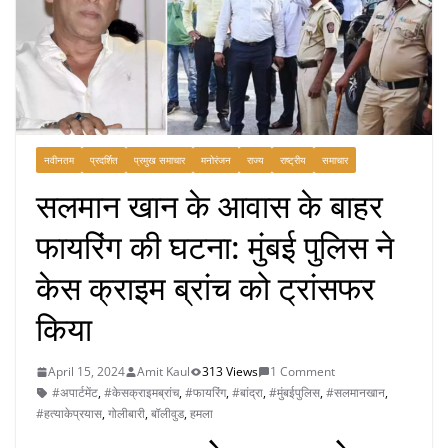
नवीनतम
प्रदर्शित
प्रमुख समाचार
मनोरंजन
राज्य
राष्ट्रीय
समाचार
सलमान खान के आवास के बाहर
फायरिंग की घटना: मुंबई पुलिस ने
केस क्राइम ब्रांच को ट्रांसफर
किया
April 15, 2024
Amit Kaul
313 Views
1 Comment
#अपार्टमेंट
,
#केसक्राइमब्रांच
,
#फायरिंग
,
#बांद्रा
,
#मुंबईपुलिस
,
#सलमानखान
,
#हत्याकेप्रयास
,
गोलीबारी
,
बॉलीवुड
,
हमला