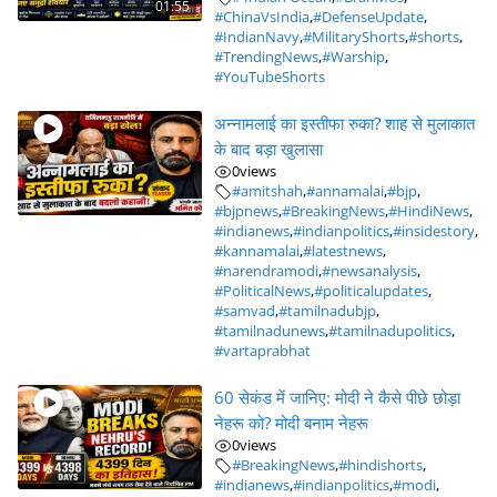
01:55
#ChinaVsIndia
,
#DefenseUpdate
,
#IndianNavy
,
#MilitaryShorts
,
#shorts
,
#TrendingNews
,
#Warship
,
#YouTubeShorts
अन्नामलाई का इस्तीफा रुका? शाह से मुलाकात
के बाद बड़ा खुलासा
0
views
#amitshah
,
#annamalai
,
#bjp
,
#bjpnews
,
#BreakingNews
,
#HindiNews
,
#indianews
,
#indianpolitics
,
#insidestory
,
#kannamalai
,
#latestnews
,
#narendramodi
,
#newsanalysis
,
#PoliticalNews
,
#politicalupdates
,
#samvad
,
#tamilnadubjp
,
#tamilnadunews
,
#tamilnadupolitics
,
#vartaprabhat
60 सेकंड में जानिए: मोदी ने कैसे पीछे छोड़ा
नेहरू को? मोदी बनाम नेहरू
0
views
#BreakingNews
,
#hindishorts
,
#indianews
,
#indianpolitics
,
#modi
,