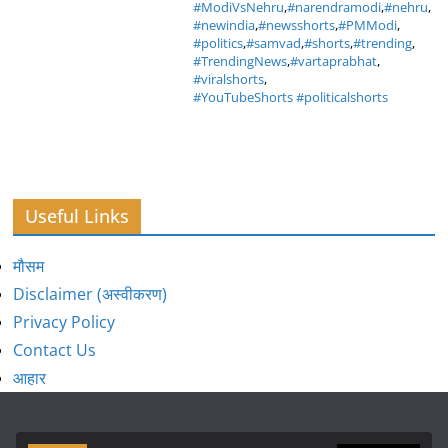
#ModiVsNehru
,
#narendramodi
,
#nehru
,
#newindia
,
#newsshorts
,
#PMModi
,
#politics
,
#samvad
,
#shorts
,
#trending
,
#TrendingNews
,
#vartaprabhat
,
#viralshorts
,
#YouTubeShorts #politicalshorts
Useful Links
मौसम
Disclaimer (अस्वीकरण)
Privacy Policy
Contact Us
आहार