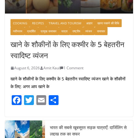
COOKING
RECIPES
TRAVEL AND TOURISM
आहार
खाना पकाने की विधि
नवीनतम
प्रदर्शित
प्रमुख समाचार
यात्रा
राष्ट्रीय
व्यंजन
समाचार
खाने के शौकीनों के लिए कश्मीर के 5 बेहतरीन
स्वादिष्ट व्यंजन
August 6, 2026
Amit Kaul
1 Comment
खाने के शौकीनों के लिए कश्मीर के 5 बेहतरीन स्वादिष्ट व्यंजन खाने के शौकीनों
के लिए: अगर आप खाने के
F
T
E
S
a
w
m
h
c
itt
ai
ar
e
er
l
e
भारत की सबसे खूबसूरत सड़क यात्राएँ: दार्जिलिंग से
लद्दाख तक का सफर