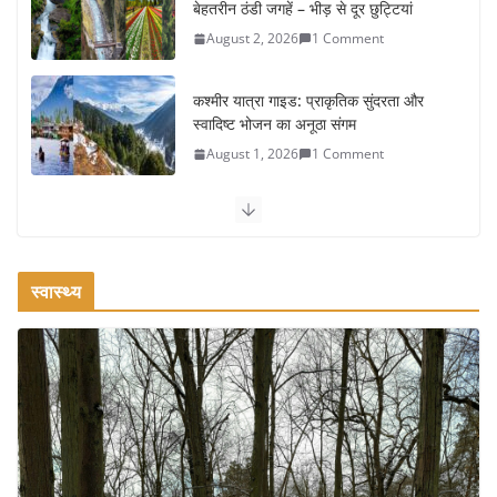
स्वादिष्ट भोजन का अनूठा संगम
August 1, 2026
1 Comment
वजन घटाने के लिए 8 बेहतरीन वॉकिंग
एक्सरसाइज: 1 महीने में पाएं 3-4 किलो कम
वजन
July 31, 2026
1 Comment
रामेश्वरम यात्रा गाइड: पवित्र तीर्थ स्थल, दर्शन स्थल और पहुंच मार्ग
July 30, 2026
1 Comment
स्वास्थ्य
खाने के शौकीनों के लिए कश्मीर के 5 बेहतरीन
स्वादिष्ट व्यंजन
August 6, 2026
1 Comment
भारत की सबसे खूबसूरत सड़क यात्राएँ:
दार्जिलिंग से लद्दाख तक का सफर