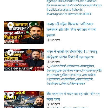
#geopolitics
,
#indiafirst
,
#indianews
,
#iranisraelwar
,
#ModiVsIndira
,
#oilcrisis
,
#politicalanalysis
,
#shorts
,
#vartaprabhat
,
#westasia
,
#संवाद
जयपुर की महिला गिरफ्तार! पाकिस्तान
कनेक्शन और जैश लिंक की जांच से मचा
हड़कंप
0
views
भारत ने पहली बार तैनात किए 12 परमाणु
वॉरहेड्स! SIPRI रिपोर्ट में बड़ा खुलासा
0
views
#SIPRIरिपोर्ट
,
#चीनभारत
,
#परमाणुत्रिय
,
#परमाणुयुद्धक
,
#पाकिस्तानभारत
,
#भारतपरमाणुनीति
,
#भारतपरमाणुहथियार
,
#भारतरक्षा
,
#भारतसैन्य
,
#भूराजनीति
,
#रक्षाविश्लेषण
,
#राष्ट्रीयसुरक्षा
,
#वार्ताप्रभात
,
#संवाद
,
#सैन्यसमाचार
हिंद महासागर में भारत का बड़ा दांव! चीन पर
बढ़ेगा दबाव
1
views