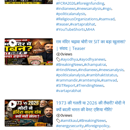
#FCRA2026
,
#foreignfunding
,
#indianews
,
#newsanalysis
,
#ngo
,
#politicalanalysis
,
#ReligiousOrganizations
,
#samvad
,
#teaser
,
#vartaprabhat
,
#YouTubeShorts
,
MHA
राम मंदिर चढ़ावा चोरी पर SIT का बड़ा खुलासा?
| संवाद | Teaser
0
views
#ayodhya
,
#ayodhyanews
,
#BreakingNews
,
#champatrai
,
#HindiNews
,
#indianews
,
#newsanalysis
,
#politicalanalysis
,
#rambhaktistatus
,
#rammandir
,
#ramtemple
,
#samvad
,
#SITReport
,
#TrendingNews
,
#vartaprabhat
1973 की गलती या 2026 की तैयारी? मोदी ने
क्यों बदली भारत की वेस्ट एशिया नीति?
0
views
#amitkaul
,
#BreakingNews
,
#energysecurity
,
#foreignpolicy
,