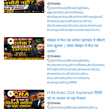
0
views
#amitkaul
,
#BreakingNews
,
#geopolitics
,
#HindiNews
,
#indiapakistan
,
#kashmir
,
#khawajaasif
,
#newsanalysis
,
#Pakistan
,
#PoK
,
#poknews
,
#politicalanalysis
,
#samvad
,
#vartaprabhat
,
#youtubenewsshorts
मोबाइल से फैल रहा आतंक? झारखंड से चौंकाने
वाला खुलासा | संवाद मोबाइल से फैल रहा
आतंक?
0
views
#amitkaul
,
#BreakingNews
,
#cybersecurity
,
#HindiNews
,
#indianews
,
#ISI
,
#jharkhandnews
,
#newsanalysis
,
#newsshorts
,
#Pakistan
,
#rss
,
#socialmedia
,
#terrornetwork
,
#vartaprabhat
,
#संवाद
FCRA Rules 2026 Explained: विदेशी
चंदे पर सरकार का बड़ा फैसला!
0
views
#amitkaul
,
#BreakingNews
,
#fcra
,