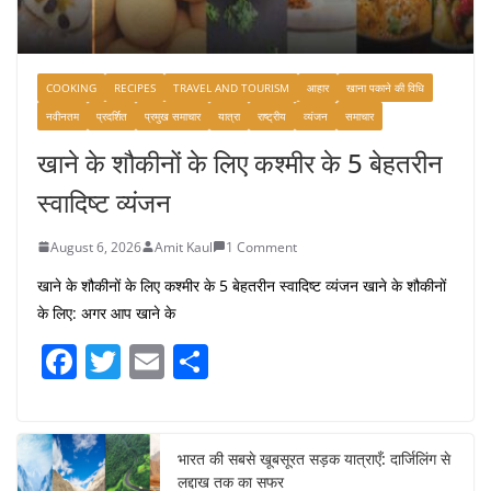
COOKING
RECIPES
TRAVEL AND TOURISM
आहार
खाना पकाने की विधि
नवीनतम
प्रदर्शित
प्रमुख समाचार
यात्रा
राष्ट्रीय
व्यंजन
समाचार
खाने के शौकीनों के लिए कश्मीर के 5 बेहतरीन
स्वादिष्ट व्यंजन
August 6, 2026
Amit Kaul
1 Comment
खाने के शौकीनों के लिए कश्मीर के 5 बेहतरीन स्वादिष्ट व्यंजन खाने के शौकीनों
के लिए: अगर आप खाने के
F
T
E
S
a
w
m
h
c
itt
ai
ar
e
er
l
e
भारत की सबसे खूबसूरत सड़क यात्राएँ: दार्जिलिंग से
लद्दाख तक का सफर