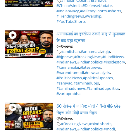
# Indian Ocean
,
#BrahMos
,
01:55
#ChinaVsIndia
,
#DefenseUpdate
,
#IndianNavy
,
#MilitaryShorts
,
#shorts
,
#TrendingNews
,
#Warship
,
#YouTubeShorts
अन्नामलाई का इस्तीफा रुका? शाह से मुलाकात
के बाद बड़ा खुलासा
0
views
#amitshah
,
#annamalai
,
#bjp
,
#bjpnews
,
#BreakingNews
,
#HindiNews
,
#indianews
,
#indianpolitics
,
#insidestory
,
#kannamalai
,
#latestnews
,
#narendramodi
,
#newsanalysis
,
#PoliticalNews
,
#politicalupdates
,
#samvad
,
#tamilnadubjp
,
#tamilnadunews
,
#tamilnadupolitics
,
#vartaprabhat
60 सेकंड में जानिए: मोदी ने कैसे पीछे छोड़ा
नेहरू को? मोदी बनाम नेहरू
0
views
#BreakingNews
,
#hindishorts
,
#indianews
,
#indianpolitics
,
#modi
,