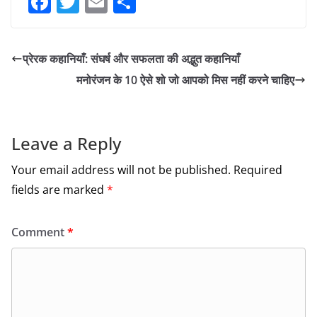
F
T
E
S
a
w
m
h
c
itt
ai
ar
प्रेरक कहानियाँ: संघर्ष और सफलता की अद्भुत कहानियाँ
e
er
l
e
मनोरंजन के 10 ऐसे शो जो आपको मिस नहीं करने चाहिए
b
o
o
Leave a Reply
k
Your email address will not be published.
Required
fields are marked
*
Comment
*