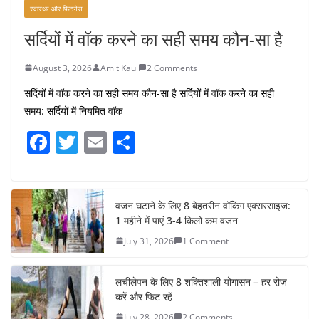
स्वास्थ्य और फिटनेस
सर्दियों में वॉक करने का सही समय कौन-सा है
August 3, 2026
Amit Kaul
2 Comments
सर्दियों में वॉक करने का सही समय कौन-सा है सर्दियों में वॉक करने का सही
समय: सर्दियों में नियमित वॉक
F
T
E
S
a
w
m
h
c
itt
ai
ar
e
er
l
e
वजन घटाने के लिए 8 बेहतरीन वॉकिंग एक्सरसाइज:
1 महीने में पाएं 3-4 किलो कम वजन
b
July 31, 2026
1 Comment
o
o
लचीलेपन के लिए 8 शक्तिशाली योगासन – हर रोज़
k
करें और फिट रहें
July 28, 2026
2 Comments