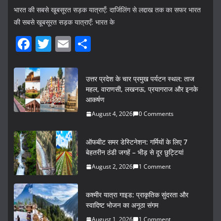
भारत की सबसे खूबसूरत सड़क यात्राएँ: दार्जिलिंग से लद्दाख तक का सफर भारत
की सबसे खूबसूरत सड़क यात्राएँ: भारत के
F
T
E
S
a
w
m
h
c
itt
ai
ar
उत्तर प्रदेश के चार प्रमुख पर्यटन स्थल: ताज
e
er
l
e
महल, वाराणसी, लखनऊ, प्रयागराज और इनके
आकर्षण
b
August 4, 2026
0 Comments
o
o
ऑफबीट समर डेस्टिनेशन: गर्मियों के लिए 7
k
बेहतरीन ठंडी जगहें – भीड़ से दूर छुट्टियां
August 2, 2026
1 Comment
कश्मीर यात्रा गाइड: प्राकृतिक सुंदरता और
स्वादिष्ट भोजन का अनूठा संगम
August 1, 2026
1 Comment