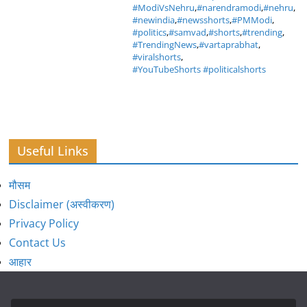
#ModiVsNehru
,
#narendramodi
,
#nehru
,
#newindia
,
#newsshorts
,
#PMModi
,
#politics
,
#samvad
,
#shorts
,
#trending
,
#TrendingNews
,
#vartaprabhat
,
#viralshorts
,
#YouTubeShorts #politicalshorts
Useful Links
मौसम
Disclaimer (अस्वीकरण)
Privacy Policy
Contact Us
आहार