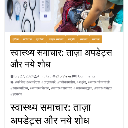
दुनिया
नवीनतम
प्रदर्शित
प्रमुख समाचार
राष्ट्रीय
समाचार
स्वास्थ्य
स्वास्थ्य समाचार: ताज़ा अपडेट्स
और नये शोध
July 27, 2024
Amit Kaul
215 Views
0 Comments
#कोविड19अपडेट्स
,
#ताज़ाखबरें
,
#नवीनतमशोध
,
#मधुमेह
,
#स्वस्थजीवनशैली
,
#स्वास्थ्यटिप्स
,
#स्वास्थ्यविज्ञान
,
#स्वास्थ्यसमाचार
,
#स्वास्थ्यसुझाव
,
#स्वास्थ्यसेहत
,
#हृदयरोग
स्वास्थ्य समाचार: ताज़ा
अपडेट्स और नये शोध