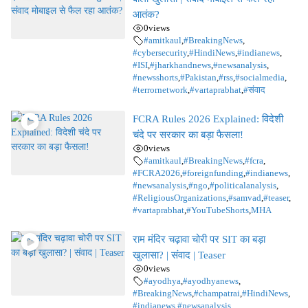
आतंक?
0
views
#amitkaul
,
#BreakingNews
,
#cybersecurity
,
#HindiNews
,
#indianews
,
#ISI
,
#jharkhandnews
,
#newsanalysis
,
#newsshorts
,
#Pakistan
,
#rss
,
#socialmedia
,
#terrornetwork
,
#vartaprabhat
,
#संवाद
FCRA Rules 2026 Explained: विदेशी
चंदे पर सरकार का बड़ा फैसला!
0
views
#amitkaul
,
#BreakingNews
,
#fcra
,
#FCRA2026
,
#foreignfunding
,
#indianews
,
#newsanalysis
,
#ngo
,
#politicalanalysis
,
#ReligiousOrganizations
,
#samvad
,
#teaser
,
#vartaprabhat
,
#YouTubeShorts
,
MHA
राम मंदिर चढ़ावा चोरी पर SIT का बड़ा
खुलासा? | संवाद | Teaser
0
views
#ayodhya
,
#ayodhyanews
,
#BreakingNews
,
#champatrai
,
#HindiNews
,
#indianews
,
#newsanalysis
,