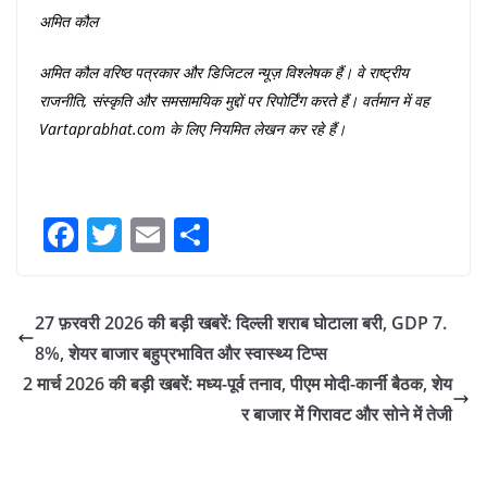
अमित
कौल
अमित
कौल
वरिष्ठ
पत्रकार
और
डिजिटल
न्यूज़
विश्लेषक
हैं।
वे
राष्ट्रीय
राजनीति
,
संस्कृति
और
समसामयिक
मुद्दों
पर
रिपोर्टिंग
करते
हैं।
वर्तमान
में
वह
Vartaprabhat.com
के
लिए
नियमित
लेखन
कर
रहे
हैं।
Fa
T
E
S
ce
wi
m
ha
bo
tte
ail
re
27 फ़रवरी 2026 की बड़ी खबरें: दिल्ली शराब घोटाला बरी, GDP 7.
ok
r
8%, शेयर बाजार बहुप्रभावित और स्वास्थ्य टिप्स
2 मार्च 2026 की बड़ी खबरें: मध्य-पूर्व तनाव, पीएम मोदी-कार्नी बैठक, शेय
र बाजार में गिरावट और सोने में तेजी