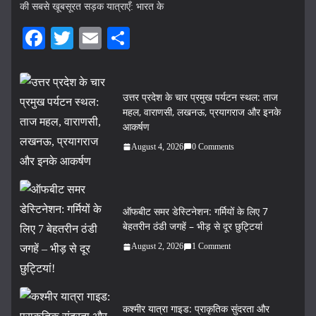
की सबसे खूबसूरत सड़क यात्राएँ: भारत के
Fa
T
E
S
ce
wi
m
ha
bo
tte
ail
re
उत्तर प्रदेश के चार प्रमुख पर्यटन स्थल: ताज
ok
r
महल, वाराणसी, लखनऊ, प्रयागराज और इनके
आकर्षण
August 4, 2026
0 Comments
ऑफबीट समर डेस्टिनेशन: गर्मियों के लिए 7
बेहतरीन ठंडी जगहें – भीड़ से दूर छुट्टियां
August 2, 2026
1 Comment
कश्मीर यात्रा गाइड: प्राकृतिक सुंदरता और