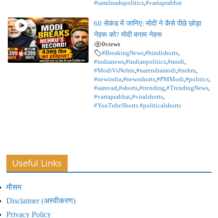
#tamilnadupolitics
,
#vartaprabhat
60 सेकंड में जानिए: मोदी ने कैसे पीछे छोड़ा
नेहरू को? मोदी बनाम नेहरू
0
views
#BreakingNews
,
#hindishorts
,
#indianews
,
#indianpolitics
,
#modi
,
#ModiVsNehru
,
#narendramodi
,
#nehru
,
#newindia
,
#newsshorts
,
#PMModi
,
#politics
,
#samvad
,
#shorts
,
#trending
,
#TrendingNews
,
#vartaprabhat
,
#viralshorts
,
#YouTubeShorts #politicalshorts
Useful Links
मौसम
Disclaimer (अस्वीकरण)
Privacy Policy