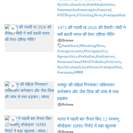
#politicalanalysis
,
#rambhaktistatus
,
#rammandir
,
#ramtemple
,
#samvad
,
#SITReport
,
#TrendingNews
,
#vartaprabhat
1973 की गलती या 2026 की तैयारी? मोदी ने
क्यों बदली भारत की वेस्ट एशिया नीति?
0
views
#amitkaul
,
#BreakingNews
,
#energysecurity
,
#foreignpolicy
,
#geopolitics
,
#indiafirst
,
#indianews
,
#iranisraelwar
,
#ModiVsIndira
,
#oilcrisis
,
#politicalanalysis
,
#shorts
,
#vartaprabhat
,
#westasia
,
#संवाद
जयपुर की महिला गिरफ्तार! पाकिस्तान
कनेक्शन और जैश लिंक की जांच से मचा
हड़कंप
0
views
भारत ने पहली बार तैनात किए 12 परमाणु
वॉरहेड्स! SIPRI रिपोर्ट में बड़ा खुलासा
0
views