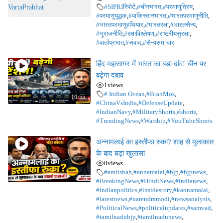
#SIPRIरिपोर्ट
,
#चीनभारत
,
#परमाणुत्रिय
,
#परमाणुयुद्धक
,
#पाकिस्तानभारत
,
#भारतपरमाणुनीति
,
#भारतपरमाणुहथियार
,
#भारतरक्षा
,
#भारतसैन्य
,
#भूराजनीति
,
#रक्षाविश्लेषण
,
#राष्ट्रीयसुरक्षा
,
#वार्ताप्रभात
,
#संवाद
,
#सैन्यसमाचार
हिंद महासागर में भारत का बड़ा दांव! चीन पर
बढ़ेगा दबाव
1
views
# Indian Ocean
,
#BrahMos
,
01:55
#ChinaVsIndia
,
#DefenseUpdate
,
#IndianNavy
,
#MilitaryShorts
,
#shorts
,
#TrendingNews
,
#Warship
,
#YouTubeShorts
अन्नामलाई का इस्तीफा रुका? शाह से मुलाकात
के बाद बड़ा खुलासा
0
views
#amitshah
,
#annamalai
,
#bjp
,
#bjpnews
,
#BreakingNews
,
#HindiNews
,
#indianews
,
#indianpolitics
,
#insidestory
,
#kannamalai
,
#latestnews
,
#narendramodi
,
#newsanalysis
,
#PoliticalNews
,
#politicalupdates
,
#samvad
,
#tamilnadubjp
,
#tamilnadunews
,