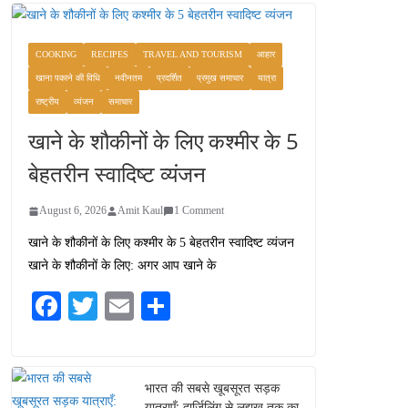
COOKING
RECIPES
TRAVEL AND TOURISM
आहार
खाना पकाने की विधि
नवीनतम
प्रदर्शित
प्रमुख समाचार
यात्रा
राष्ट्रीय
व्यंजन
समाचार
खाने के शौकीनों के लिए कश्मीर के 5
बेहतरीन स्वादिष्ट व्यंजन
August 6, 2026
Amit Kaul
1 Comment
खाने के शौकीनों के लिए कश्मीर के 5 बेहतरीन स्वादिष्ट व्यंजन
खाने के शौकीनों के लिए: अगर आप खाने के
Fa
T
E
S
ce
wi
m
ha
bo
tte
ail
re
ok
r
भारत की सबसे खूबसूरत सड़क
यात्राएँ: दार्जिलिंग से लद्दाख तक का