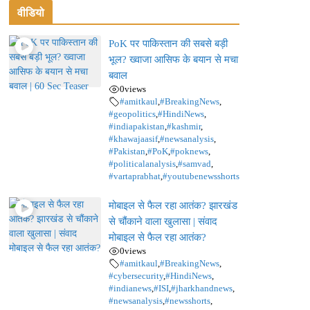
वीडियो
PoK पर पाकिस्तान की सबसे बड़ी
भूल? ख्वाजा आसिफ के बयान से मचा
बवाल
0
views
#amitkaul
,
#BreakingNews
,
#geopolitics
,
#HindiNews
,
#indiapakistan
,
#kashmir
,
#khawajaasif
,
#newsanalysis
,
#Pakistan
,
#PoK
,
#poknews
,
#politicalanalysis
,
#samvad
,
#vartaprabhat
,
#youtubenewsshorts
मोबाइल से फैल रहा आतंक? झारखंड
से चौंकाने वाला खुलासा | संवाद
मोबाइल से फैल रहा आतंक?
0
views
#amitkaul
,
#BreakingNews
,
#cybersecurity
,
#HindiNews
,
#indianews
,
#ISI
,
#jharkhandnews
,
#newsanalysis
,
#newsshorts
,