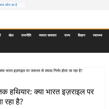
 समय कौन-सा है
स जो आपकी
र के 5 बेहतरीन
त्राएँ: दार्जिलिंग
ी
खेल
राजनीति
व्यापार समाचार
राज्य
विज्ञान
स्वास्थ्य
र्यटन स्थल: ताज
यागराज और इनके
तक हथियार: क्या भारत इज़राइल पर
ा रहा है?