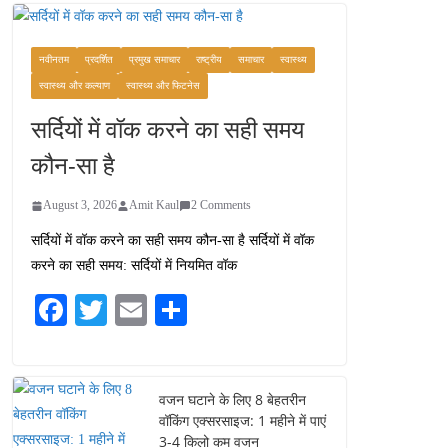
कश्मीर यात्रा गाइड:
प्राकृतिक सुंदरता और
स्वादिष्ट भोजन का अनूठा संगम
नवीनतम
प्रदर्शित
प्रमुख समाचार
राष्ट्रीय
समाचार
स्वास्थ्य
August 1, 2026
स्वास्थ्य और कल्याण
स्वास्थ्य और फिटनेस
1 Comment
सर्दियों में वॉक करने का सही समय
वजन घटाने के लिए 8 बेहतरीन
कौन-सा है
वॉकिंग एक्सरसाइज: 1 महीने में
पाएं 3-4 किलो कम वजन
August 3, 2026
Amit Kaul
2 Comments
July 31, 2026
1 Comment
सर्दियों में वॉक करने का सही समय कौन-सा है सर्दियों में वॉक
करने का सही समय: सर्दियों में नियमित वॉक
16 ज़रूरी कीबोर्ड शॉर्टकट्स
जो आपकी उत्पादकता को
Fa
T
E
S
दोगुना कर देंगे
ce
wi
m
ha
August 7, 2026
0 Comments
bo
tte
ail
re
ok
r
वजन घटाने के लिए 8 बेहतरीन
वॉकिंग एक्सरसाइज: 1 महीने में पाएं
3-4 किलो कम वजन