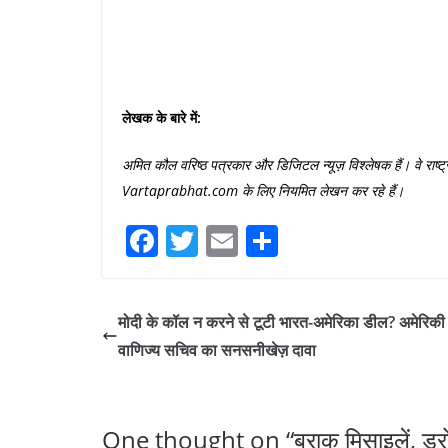
लेखक
के
बारे
में
:
अमित
कौल
वरिष्ठ
पत्रकार
और
डिजिटल
न्यूज़
विश्लेषक
हैं।
वे
राष्ट
Vartaprabhat.com
के
लिए
नियमित
लेखन
कर
रहे
हैं।
Fa
T
E
S
ce
wi
m
ha
bo
tte
ail
re
मोदी के कॉल न करने से टूटी भारत-अमेरिका डील? अमेरिकी
ok
r
वाणिज्य सचिव का सनसनीखेज़ दावा
One thought on “
बराक मिसाइलें, ड