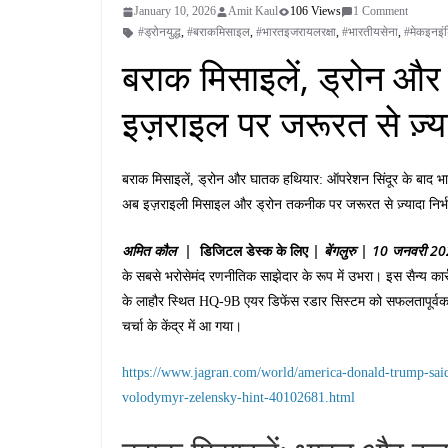
January 10, 2026
Amit Kaul
106 Views
1 Comment
#ड्रोनयुद्ध
,
#बराकमिसाइल
,
#भारतइजरायलरक्षा
,
#भारतीयसेना
,
#मेकइनइं
बराक मिसाइलें, ड्रोन और
इज़राइल पर जरूरत से ज़्या
बराक मिसाइलें, ड्रोन और घातक हथियार: ऑपरेशन सिंदूर के बाद भा
अब इज़राइली मिसाइल और ड्रोन तकनीक पर जरूरत से ज़्यादा निर्भर
अमित
कौल
|
डिजिटल
डेस्क
के
लिए
|
बेंगलुरु
| 10
जनवरी
20
के सबसे भरोसेमंद रणनीतिक साझेदार के रूप में उभरा। इस सैन्य का
के लाहौर स्थित HQ-9B एयर डिफेंस रडार सिस्टम को सफलतापूर्वक
चर्चा के केंद्र में आ गया।
https://www.jagran.com/world/america-donald-trump-said
volodymyr-zelensky-hint-40102681.html