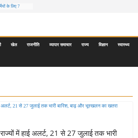
ियों के लिए 7
दूर छुट्टियां
ीर के 5 बेहतरीन
ात्राएँ: दार्जिलिंग
पर्यटन स्थल: ताज
ी
खेल
राजनीति
व्यापार समाचार
राज्य
विज्ञान
स्वास्थ्य
रयागराज और इनके
ी समय कौन-सा है
यों में हाई अलर्ट, 21 से 27 जुलाई तक भारी