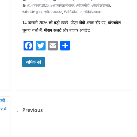
#14फरवरी2026
,
#आजकीताज़ाखबर
,
#पीएममोदी
,
#पेट्रोलडीज़ल
,
#बांग्लादेशचुनाव
,
#मौसमअपडेट
,
#सोनेकीकीमत
,
#हिंदीसमाचार
14 फरवरी 2026 की बड़ी खबरें: पीएम मोदी असम दौरे पर, बांग्लादेश
चुनाव चर्चा में, मौसम अलर्ट और बाजार अपडेट
Fa
T
E
S
ce
wi
m
ha
अधिक पढ़ें
bo
tte
ail
re
ok
r
← Previous