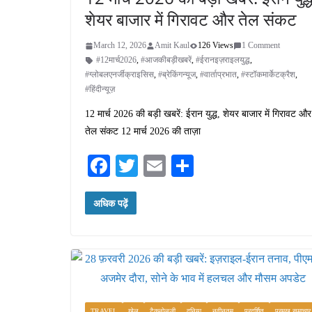
शेयर बाजार में गिरावट और तेल संकट
March 12, 2026
Amit Kaul
126 Views
1 Comment
#12मार्च2026
,
#आजकीबड़ीखबरें
,
#ईरानइज़राइलयुद्ध
,
#ग्लोबलएनर्जीक्राइसिस
,
#ब्रेकिंगन्यूज
,
#वार्ताप्रभात
,
#स्टॉकमार्केटक्रैश
,
#हिंदीन्यूज़
12 मार्च 2026 की बड़ी खबरें: ईरान युद्ध, शेयर बाजार में गिरावट और
तेल संकट 12 मार्च 2026 की ताज़ा
Fa
T
E
S
ce
wi
m
ha
अधिक पढ़ें
bo
tte
ail
re
ok
r
TRAVEL
खेल
टैकनोलजी
दुनिया
नवीनतम
प्रदर्शित
प्रमुख समाचार