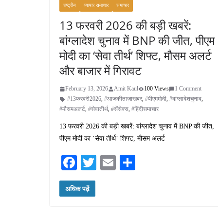
राष्ट्रीय
व्यापार समाचार
समाचार
13 फरवरी 2026 की बड़ी खबरें:
बांग्लादेश चुनाव में BNP की जीत, पीएम
मोदी का ‘सेवा तीर्थ’ शिफ्ट, मौसम अलर्ट
और बाजार में गिरावट
February 13, 2026
Amit Kaul
100 Views
1 Comment
#13फरवरी2026
,
#आजकीताज़ाखबर
,
#पीएममोदी
,
#बांग्लादेशचुनाव
,
#मौसमअलर्ट
,
#सेवातीर्थ
,
#सेंसेक्स
,
#हिंदीसमाचार
13 फरवरी 2026 की बड़ी खबरें: बांग्लादेश चुनाव में BNP की जीत,
पीएम मोदी का ‘सेवा तीर्थ’ शिफ्ट, मौसम अलर्ट
Fa
T
E
S
ce
wi
m
ha
अधिक पढ़ें
bo
tte
ail
re
ok
r