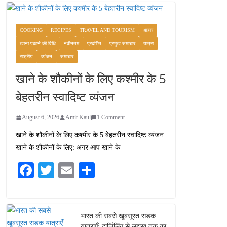
COOKING
RECIPES
TRAVEL AND TOURISM
आहार
खाना पकाने की विधि
नवीनतम
प्रदर्शित
प्रमुख समाचार
यात्रा
राष्ट्रीय
व्यंजन
समाचार
खाने के शौकीनों के लिए कश्मीर के 5
बेहतरीन स्वादिष्ट व्यंजन
August 6, 2026
Amit Kaul
1 Comment
खाने के शौकीनों के लिए कश्मीर के 5 बेहतरीन स्वादिष्ट व्यंजन
खाने के शौकीनों के लिए: अगर आप खाने के
Fa
T
E
S
ce
wi
m
ha
bo
tte
ail
re
ok
r
भारत की सबसे खूबसूरत सड़क
यात्राएँ: दार्जिलिंग से लद्दाख तक का