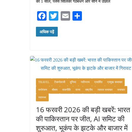
का 1 साल, पैक्स सिलिका गठबंधन और सोने में उछाल
Fa
T
E
S
ce
wi
m
ha
अधिक पढ़ें
bo
tte
ail
re
ok
r
TRAVEL
टैकनोलजी
दुनिया
नवीनतम
प्रदर्शित
प्रमुख समाचार
मनोरंजन
मौसम
राजनीति
राज्य
राष्ट्रीय
व्यापार समाचार
समाचार
स्वास्थ्य
16 फरवरी 2026 की बड़ी खबरें: भारत
की पाकिस्तान पर जीत, AI समिट की
शुरुआत, भूकंप के झटके और बाजार में