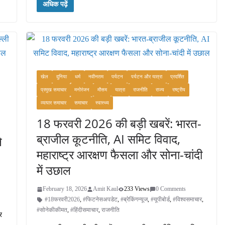
अधिक पढ़ें
bo
tte
ail
re
ok
r
खेल
दुनिया
धर्म
नवीनतम
पर्यटन
पर्यटन और यात्रा
प्रदर्शित
प्रमुख समाचार
मनोरंजन
मौसम
यात्रा
राजनीति
राज्य
राष्ट्रीय
व्यापार समाचार
समाचार
स्वास्थ्य
18 फरवरी 2026 की बड़ी खबरें: भारत-
ब्राजील कूटनीति, AI समिट विवाद,
े
महाराष्ट्र आरक्षण फैसला और सोना-चांदी
में उछाल
February 18, 2026
Amit Kaul
233 Views
0 Comments
#18फरवरी2026
,
#फिटनेसअपडेट
,
#ब्रेकिंगन्यूज
,
#यूपीबोर्ड
,
#विश्वसमाचार
,
#सोनेकीकीमत
,
#हिंदीसमाचार
,
राजनीति
र