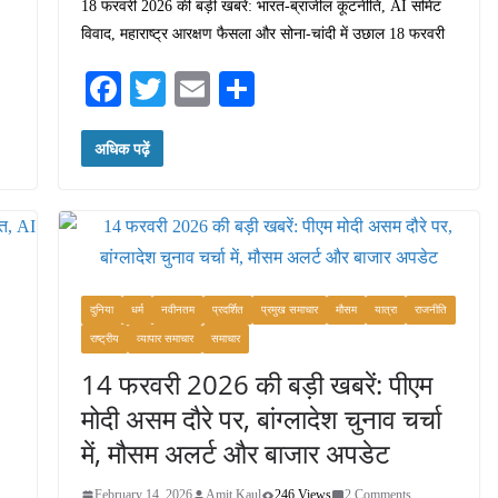
18 फरवरी 2026 की बड़ी खबरें: भारत-ब्राजील कूटनीति, AI समिट
विवाद, महाराष्ट्र आरक्षण फैसला और सोना-चांदी में उछाल 18 फरवरी
Fa
T
E
S
ce
wi
m
ha
अधिक पढ़ें
bo
tte
ail
re
ok
r
दुनिया
धर्म
नवीनतम
प्रदर्शित
प्रमुख समाचार
मौसम
यात्रा
राजनीति
राष्ट्रीय
व्यापार समाचार
समाचार
14 फरवरी 2026 की बड़ी खबरें: पीएम
मोदी असम दौरे पर, बांग्लादेश चुनाव चर्चा
में, मौसम अलर्ट और बाजार अपडेट
February 14, 2026
Amit Kaul
246 Views
2 Comments