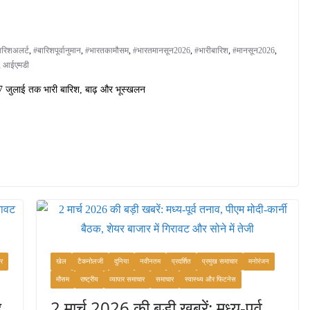
ारिशअलर्ट
,
#बारिशपूर्वानुमान
,
#भारतकामौसम
,
#भारतमानसून2026
,
#भारीबारिश
,
#मानसून2026
,
,
आईएमडी
27 जुलाई तक भारी बारिश, बाढ़ और भूस्खलन
ार
खेल
टैकनोलजी
दुनिया
नवीनतम
प्रदर्शित
प्रमुख समाचार
मनोरंजन
मौसम
राष्ट्रीय
व्यापार समाचार
समाचार
स्वास्थ्य और फिटनेस
,
2 मार्च 2026 की बड़ी खबरें: मध्य-पूर्व