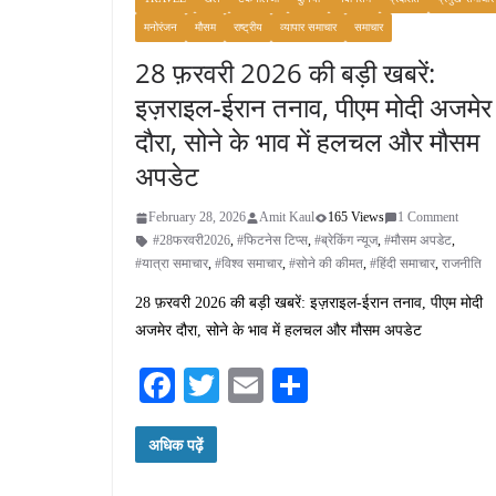
मनोरंजन
मौसम
राष्ट्रीय
व्यापार समाचार
समाचार
28 फ़रवरी 2026 की बड़ी खबरें:
इज़राइल-ईरान तनाव, पीएम मोदी अजमेर
दौरा, सोने के भाव में हलचल और मौसम
अपडेट
February 28, 2026
Amit Kaul
165 Views
1 Comment
#28फरवरी2026
,
#फिटनेस टिप्स
,
#ब्रेकिंग न्यूज
,
#मौसम अपडेट
,
#यात्रा समाचार
,
#विश्व समाचार
,
#सोने की कीमत
,
#हिंदी समाचार
,
राजनीति
28 फ़रवरी 2026 की बड़ी खबरें: इज़राइल-ईरान तनाव, पीएम मोदी
अजमेर दौरा, सोने के भाव में हलचल और मौसम अपडेट
Fa
T
E
S
ce
wi
m
ha
अधिक पढ़ें
bo
tte
ail
re
ok
r