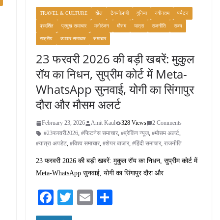
TRAVEL & CULTURE
खेल
टैकनोलजी
दुनिया
नवीनतम
पर्यटन
प्रदर्शित
प्रमुख समाचार
मनोरंजन
मौसम
यात्रा
राजनीति
राज्य
राष्ट्रीय
व्यापार समाचार
समाचार
23 फरवरी 2026 की बड़ी खबरें: मुकुल
रॉय का निधन, सुप्रीम कोर्ट में Meta-
WhatsApp सुनवाई, योगी का सिंगापुर
दौरा और मौसम अलर्ट
February 23, 2026
Amit Kaul
328 Views
2 Comments
#23फरवरी2026
,
#फिटनेस समाचार
,
#ब्रेकिंग न्यूज
,
#मौसम अलर्ट
,
#यात्रा अपडेट
,
#विश्व समाचार
,
#शेयर बाजार
,
#हिंदी समाचार
,
राजनीति
23 फरवरी 2026 की बड़ी खबरें: मुकुल रॉय का निधन, सुप्रीम कोर्ट में
Meta-WhatsApp सुनवाई, योगी का सिंगापुर दौरा और
Fa
T
E
S
ce
wi
m
ha