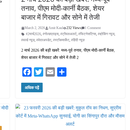
तनाव, पीएम मोदी-कार्नी बैठक, शेयर
बाजार में गिरावट और सोने में तेजी
March 2, 2026
Amit Kaul
232 Views
1 Comment
#2मार्च2026
,
#गोल्डप्राइस
,
#ट्रैवलअलर्ट
,
#फिटनेसटिप्स
,
#ब्रेकिंग न्यूज
,
#वर्ल्ड न्यूज़
,
#वेदरअपडेट
,
#स्टॉकमार्केट
,
#हिंदी न्यूज़
2 मार्च 2026 की बड़ी खबरें: मध्य-पूर्व तनाव, पीएम मोदी-कार्नी बैठक,
शेयर बाजार में गिरावट और सोने में तेजी 2
Fa
T
E
S
ce
wi
m
ha
अधिक पढ़ें
bo
tte
ail
re
ok
r