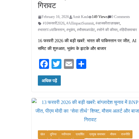
गिरावट
February 16, 2026
Amit Kaul
149 Views
0 Comments
#16फरवरी2026
,
#AIImpactSummit
,
#आजकीताज़ाखबर
,
#भारतVsपाकिस्तान
,
#भूकंप
,
#मौसमअपडेट
,
#सोने की कीमत
,
#हिंदीसमाचार
16 फरवरी 2026 की बड़ी खबरें: भारत की पाकिस्तान पर जीत, AI
समिट की शुरुआत, भूकंप के झटके और बाजार
Fa
T
E
S
ce
wi
m
ha
अधिक पढ़ें
bo
tte
ail
re
ok
r
खेल
दुनिया
नवीनतम
प्रदर्शित
प्रमुख समाचार
मौसम
राजनीति