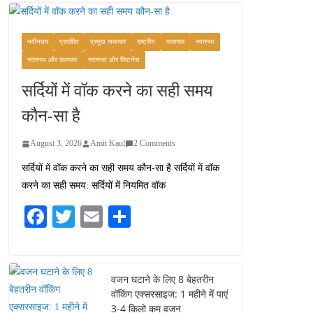
वजन घटाने के लिए 8 बेहतरीन
वॉकिंग एक्सरसाइज: 1 महीने में
पाएं 3-4 किलो कम वजन
नवीनतम
प्रदर्शित
प्रमुख समाचार
राष्ट्रीय
समाचार
स्वास्थ्य
July 31, 2026
1 Comment
स्वास्थ्य और कल्याण
स्वास्थ्य और फिटनेस
सर्दियों में वॉक करने का सही समय
रामेश्वरम यात्रा गाइड: पवित्र
तीर्थ स्थल, दर्शन स्थल और
कौन-सा है
पहुंच मार्ग
July 30, 2026
1 Comment
August 3, 2026
Amit Kaul
2 Comments
सर्दियों में वॉक करने का सही समय कौन-सा है सर्दियों में वॉक
खाने के शौकीनों के लिए
करने का सही समय: सर्दियों में नियमित वॉक
कश्मीर के 5 बेहतरीन स्वादिष्ट
व्यंजन
Fa
T
E
S
August 6, 2026
ce
wi
m
ha
1 Comment
bo
tte
ail
re
ok
r
वजन घटाने के लिए 8 बेहतरीन
वॉकिंग एक्सरसाइज: 1 महीने में पाएं
3-4 किलो कम वजन