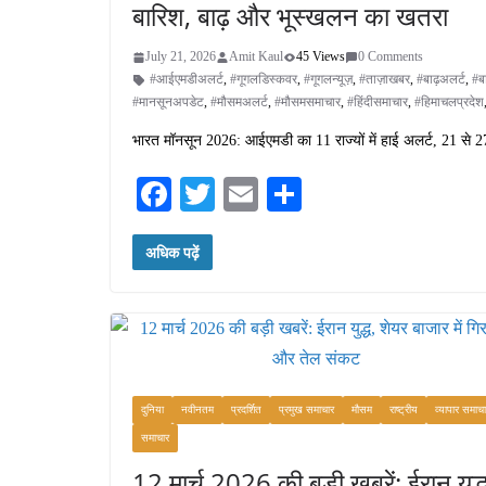
बारिश, बाढ़ और भूस्खलन का खतरा
July 21, 2026
Amit Kaul
45 Views
0 Comments
#आईएमडीअलर्ट
,
#गूगलडिस्कवर
,
#गूगलन्यूज़
,
#ताज़ाखबर
,
#बाढ़अलर्ट
,
#ब
#मानसूनअपडेट
,
#मौसमअलर्ट
,
#मौसमसमाचार
,
#हिंदीसमाचार
,
#हिमाचलप्रदेश
भारत मॉनसून 2026: आईएमडी का 11 राज्यों में हाई अलर्ट, 21 से 
Fa
T
E
S
ce
wi
m
ha
अधिक पढ़ें
bo
tte
ail
re
ok
r
दुनिया
नवीनतम
प्रदर्शित
प्रमुख समाचार
मौसम
राष्ट्रीय
व्यापार समाच
समाचार
12 मार्च 2026 की बड़ी खबरें: ईरान युद्ध