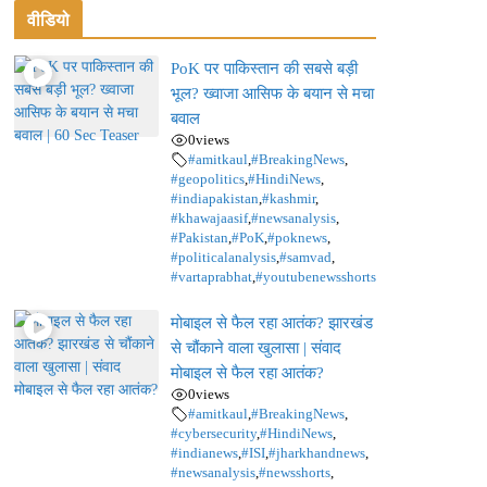
वीडियो
PoK पर पाकिस्तान की सबसे बड़ी
भूल? ख्वाजा आसिफ के बयान से मचा
बवाल
0
views
#amitkaul
,
#BreakingNews
,
#geopolitics
,
#HindiNews
,
#indiapakistan
,
#kashmir
,
#khawajaasif
,
#newsanalysis
,
#Pakistan
,
#PoK
,
#poknews
,
#politicalanalysis
,
#samvad
,
#vartaprabhat
,
#youtubenewsshorts
मोबाइल से फैल रहा आतंक? झारखंड
से चौंकाने वाला खुलासा | संवाद
मोबाइल से फैल रहा आतंक?
0
views
#amitkaul
,
#BreakingNews
,
#cybersecurity
,
#HindiNews
,
#indianews
,
#ISI
,
#jharkhandnews
,
#newsanalysis
,
#newsshorts
,