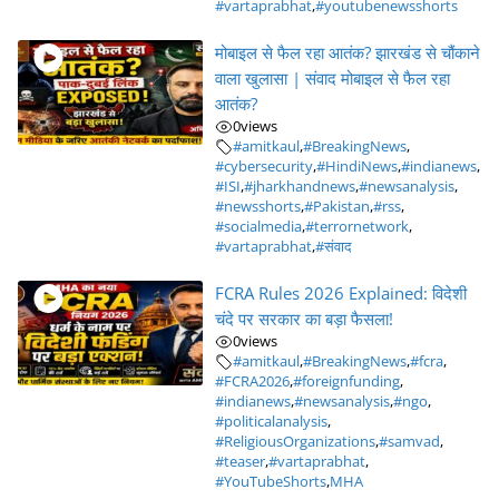
#vartaprabhat
,
#youtubenewsshorts
मोबाइल से फैल रहा आतंक? झारखंड से चौंकाने
वाला खुलासा | संवाद मोबाइल से फैल रहा
आतंक?
0
views
#amitkaul
,
#BreakingNews
,
#cybersecurity
,
#HindiNews
,
#indianews
,
#ISI
,
#jharkhandnews
,
#newsanalysis
,
#newsshorts
,
#Pakistan
,
#rss
,
#socialmedia
,
#terrornetwork
,
#vartaprabhat
,
#संवाद
FCRA Rules 2026 Explained: विदेशी
चंदे पर सरकार का बड़ा फैसला!
0
views
#amitkaul
,
#BreakingNews
,
#fcra
,
#FCRA2026
,
#foreignfunding
,
#indianews
,
#newsanalysis
,
#ngo
,
#politicalanalysis
,
#ReligiousOrganizations
,
#samvad
,
#teaser
,
#vartaprabhat
,
#YouTubeShorts
,
MHA