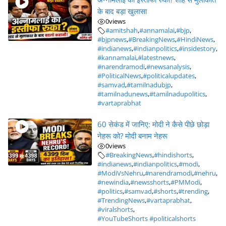
के बाद बड़ा खुलासा
0
views
#amitshah
,
#annamalai
,
#bjp
,
#bjpnews
,
#BreakingNews
,
#HindiNews
,
#indianews
,
#indianpolitics
,
#insidestory
,
#kannamalai
,
#latestnews
,
#narendramodi
,
#newsanalysis
,
#PoliticalNews
,
#politicalupdates
,
#samvad
,
#tamilnadubjp
,
#tamilnadunews
,
#tamilnadupolitics
,
#vartaprabhat
60 सेकंड में जानिए: मोदी ने कैसे पीछे छोड़ा
नेहरू को? मोदी बनाम नेहरू
0
views
#BreakingNews
,
#hindishorts
,
#indianews
,
#indianpolitics
,
#modi
,
#ModiVsNehru
,
#narendramodi
,
#nehru
,
#newindia
,
#newsshorts
,
#PMModi
,
#politics
,
#samvad
,
#shorts
,
#trending
,
#TrendingNews
,
#vartaprabhat
,
#viralshorts
,
#YouTubeShorts #politicalshorts