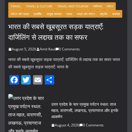
TRAVEL
TRAVEL & CULTURE
TRAVEL AND TOURISM
नवीनतम
पर्यटन
पर्यटन और यात्रा
प्रदर्शित
प्रमुख समाचार
यात्रा
यात्रा और पर्यटन
राष्ट्रीय
समाचार
भारत की सबसे खूबसूरत सड़क यात्राएँ:
दार्जिलिंग से लद्दाख तक का सफर
August 5, 2026
Amit Kaul
0 Comments
भारत की सबसे खूबसूरत सड़क यात्राएँ: दार्जिलिंग से लद्दाख तक का सफर भारत
की सबसे खूबसूरत सड़क यात्राएँ: भारत के
F
T
E
S
a
w
m
h
c
itt
ai
ar
उत्तर प्रदेश के चार प्रमुख पर्यटन स्थल: ताज
e
er
l
e
महल, वाराणसी, लखनऊ, प्रयागराज और इनके
b
आकर्षण
o
August 4, 2026
0 Comments