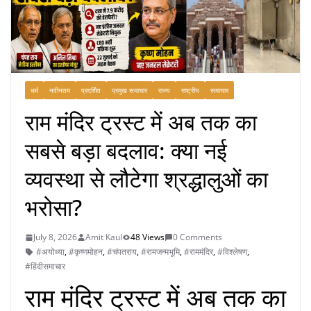
धर्म
नवीनतम
प्रदर्शित
प्रमुख समाचार
राज्य
राष्ट्रीय
समाचार
राम मंदिर ट्रस्ट में अब तक का
सबसे बड़ा बदलाव: क्या नई
व्यवस्था से लौटेगा श्रद्धालुओं का
भरोसा?
July 8, 2026
Amit Kaul
48 Views
0 Comments
#अयोध्या
,
#कृष्णमोहन
,
#चंपतराय
,
#रामजन्मभूमि
,
#राममंदिर
,
#विश्लेषण
,
#हिंदीसमाचार
राम मंदिर ट्रस्ट में अब तक का