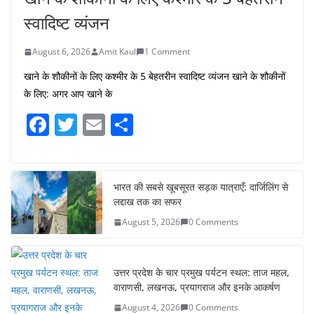
स्वादिष्ट व्यंजन
August 6, 2026
Amit Kaul
1 Comment
खाने के शौकीनों के लिए कश्मीर के 5 बेहतरीन स्वादिष्ट व्यंजन खाने के शौकीनों
के लिए: अगर आप खाने के
F
T
E
S
a
w
m
h
c
itt
ai
ar
e
er
l
e
भारत की सबसे खूबसूरत सड़क यात्राएँ: दार्जिलिंग से
लद्दाख तक का सफर
b
August 5, 2026
0 Comments
o
o
उत्तर प्रदेश के चार प्रमुख पर्यटन स्थल: ताज महल,
k
वाराणसी, लखनऊ, प्रयागराज और इनके आकर्षण
August 4, 2026
0 Comments