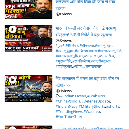
कनेक्शन और जैश लिंक की जांच से मचा
हड़कंप
0
views
भारत ने पहली बार तैनात किए 12 परमाणु
वॉरहेड्स! SIPRI रिपोर्ट में बड़ा खुलासा
0
views
#SIPRIरिपोर्ट
,
#चीनभारत
,
#परमाणुत्रिय
,
#परमाणुयुद्धक
,
#पाकिस्तानभारत
,
#भारतपरमाणुनीति
,
#भारतपरमाणुहथियार
,
#भारतरक्षा
,
#भारतसैन्य
,
#भूराजनीति
,
#रक्षाविश्लेषण
,
#राष्ट्रीयसुरक्षा
,
#वार्ताप्रभात
,
#संवाद
,
#सैन्यसमाचार
हिंद महासागर में भारत का बड़ा दांव! चीन पर
बढ़ेगा दबाव
1
views
# Indian Ocean
,
#BrahMos
,
01:55
#ChinaVsIndia
,
#DefenseUpdate
,
#IndianNavy
,
#MilitaryShorts
,
#shorts
,
#TrendingNews
,
#Warship
,
#YouTubeShorts
अन्नामलाई का इस्तीफा रुका? शाह से मुलाकात