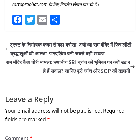
Vartaprabhat.com
के
लिए
नियमित
लेखन
कर
रहे
हैं।
F
T
E
S
a
w
m
h
c
itt
ai
ar
ट्रस्ट के निर्णायक कदम से बढ़ा भरोसा: अयोध्या राम मंदिर में फिर लौटी
e
er
l
e
श्रद्धालुओं की आस्था, पारदर्शिता बनी सबसे बड़ी ताकत
b
राम मंदिर कैश चोरी मामला: स्थानीय SBI ब्रांच की भूमिका पर क्यों उठ र
o
हे हैं सवाल? जानिए पूरी जांच और SOP की कहानी
o
k
Leave a Reply
Your email address will not be published.
Required
fields are marked
*
Comment
*