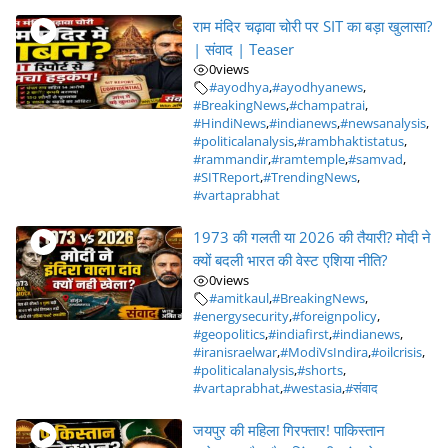
राम मंदिर चढ़ावा चोरी पर SIT का बड़ा खुलासा?
| संवाद | Teaser
0
views
#ayodhya
,
#ayodhyanews
,
#BreakingNews
,
#champatrai
,
#HindiNews
,
#indianews
,
#newsanalysis
,
#politicalanalysis
,
#rambhaktistatus
,
#rammandir
,
#ramtemple
,
#samvad
,
#SITReport
,
#TrendingNews
,
#vartaprabhat
1973 की गलती या 2026 की तैयारी? मोदी ने
क्यों बदली भारत की वेस्ट एशिया नीति?
0
views
#amitkaul
,
#BreakingNews
,
#energysecurity
,
#foreignpolicy
,
#geopolitics
,
#indiafirst
,
#indianews
,
#iranisraelwar
,
#ModiVsIndira
,
#oilcrisis
,
#politicalanalysis
,
#shorts
,
#vartaprabhat
,
#westasia
,
#संवाद
जयपुर की महिला गिरफ्तार! पाकिस्तान