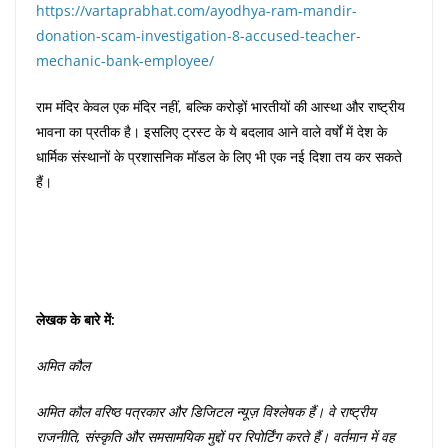
https://vartaprabhat.com/ayodhya-ram-mandir-
donation-scam-investigation-8-accused-teacher-
mechanic-bank-employee/
राम मंदिर केवल एक मंदिर नहीं, बल्कि करोड़ों भारतीयों की आस्था और राष्ट्रीय
भावना का प्रतीक है। इसलिए ट्रस्ट के ये बदलाव आने वाले वर्षों में देश के
धार्मिक संस्थानों के प्रशासनिक मॉडल के लिए भी एक नई दिशा तय कर सकते
हैं।
लेखक
के
बारे
में
:
अमित
कौल
अमित
कौल
वरिष्ठ
पत्रकार
और
डिजिटल
न्यूज़
विश्लेषक
हैं।
वे
राष्ट्रीय
राजनीति
,
संस्कृति
और
समसामयिक
मुद्दों
पर
रिपोर्टिंग
करते
हैं।
वर्तमान
में
वह