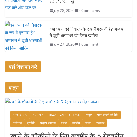
k
करें और फिट रहें
July 28, 2026
2 Comments
क्या ध्यान दर्द निवारक के रूप में प्रभावी है? अध्ययन
ने झूठी धारणाओं को किया खारिज
July 27, 2026
1 Comment
यहाँ विज्ञापन करें
यात्रा
COOKING
RECIPES
TRAVEL AND TOURISM
आहार
खाना पकाने की विधि
नवीनतम
प्रदर्शित
प्रमुख समाचार
यात्रा
राष्ट्रीय
व्यंजन
समाचार
खाने के शौकीनों के लिए कश्मीर के 5 बेहतरीन