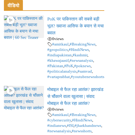
वीडियो
PoK पर पाकिस्तान की सबसे बड़ी
भूल? ख्वाजा आसिफ के बयान से मचा
बवाल
0
views
#amitkaul
,
#BreakingNews
,
#geopolitics
,
#HindiNews
,
#indiapakistan
,
#kashmir
,
#khawajaasif
,
#newsanalysis
,
#Pakistan
,
#PoK
,
#poknews
,
#politicalanalysis
,
#samvad
,
#vartaprabhat
,
#youtubenewsshorts
मोबाइल से फैल रहा आतंक? झारखंड
से चौंकाने वाला खुलासा | संवाद
मोबाइल से फैल रहा आतंक?
0
views
#amitkaul
,
#BreakingNews
,
#cybersecurity
,
#HindiNews
,
#indianews
,
#ISI
,
#jharkhandnews
,
#newsanalysis
,
#newsshorts
,