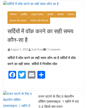
कश्मीर यात्रा गाइड:
प्राकृतिक सुंदरता और
स्वादिष्ट भोजन का अनूठा संगम
नवीनतम
प्रदर्शित
प्रमुख समाचार
राष्ट्रीय
समाचार
स्वास्थ्य
August 1, 2026
स्वास्थ्य और कल्याण
स्वास्थ्य और फिटनेस
1 Comment
सर्दियों में वॉक करने का सही समय
वजन घटाने के लिए 8 बेहतरीन
कौन-सा है
वॉकिंग एक्सरसाइज: 1 महीने में
पाएं 3-4 किलो कम वजन
August 3, 2026
Amit Kaul
2 Comments
July 31, 2026
1 Comment
सर्दियों में वॉक करने का सही समय कौन-सा है सर्दियों में वॉक
करने का सही समय: सर्दियों में नियमित वॉक
16 ज़रूरी कीबोर्ड शॉर्टकट्स
जो आपकी उत्पादकता को
Fa
T
E
S
दोगुना कर देंगे
ce
wi
m
ha
August 7, 2026
0 Comments
bo
tte
ail
re
ok
r
वजन घटाने के लिए 8 बेहतरीन
वॉकिंग एक्सरसाइज: 1 महीने में पाएं
3-4 किलो कम वजन