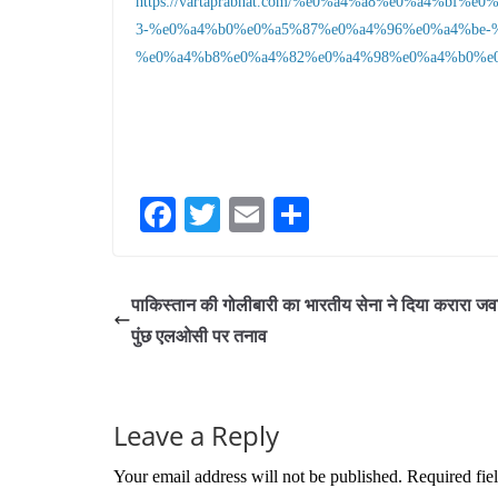
https://vartaprabhat.com/%e0%a4%a8%e0%a4%b
3-%e0%a4%b0%e0%a5%87%e0%a4%96%e0%a4%be-
%e0%a4%b8%e0%a4%82%e0%a4%98%e0%a4%b0%e0
Fa
T
E
S
ce
wi
m
ha
bo
tte
ail
re
पाकिस्तान की गोलीबारी का भारतीय सेना ने दिया करारा जव
ok
r
पुंछ एलओसी पर तनाव
Leave a Reply
Your email address will not be published.
Required fie