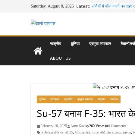
Skip
Latest:
सर्दियों में वॉक करने का सही
Saturday, August 8, 2026
to
16 ज़रूरी कीबोर्ड शॉर्टकट्
उत्पादकता को दोगुना कर देंगे
content
खाने के शौकीनों के लिए कश्मी
स्वादिष्ट व्यंजन
भारत की सबसे खूबसूरत सड़क या
से लद्दाख तक का सफर
राष्ट्रीय
दुनिया
प्रमुख समाचार
टैकनोलज
उत्तर प्रदेश के चार प्रमुख प
महल, वाराणसी, लखनऊ, प्र
ABOUT US
आकर्षण
दुनिया
नवीनतम
प्रदर्शित
प्रमुख समाचार
राष्ट्रीय
समाचार
Su-57 बनाम F-35: भारत के ल
February 18, 2025
Amit Kaul
260 Views
0 Comments
#DefenseNews
,
#F35
,
#IndianAirForce
,
#MilitaryComparison
,
#