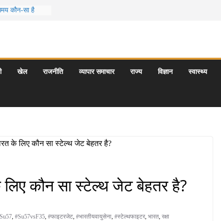
 समय कौन-सा है
स जो आपकी
र के 5 बेहतरीन
त्राएँ: दार्जिलिंग
ी
खेल
राजनीति
व्यापार समाचार
राज्य
विज्ञान
स्वास्थ्य
र्यटन स्थल: ताज
यागराज और इनके
िए कौन सा स्टेल्थ जेट बेहतर है?
Su57
,
#Su57vsF35
,
#फाइटरजेट
,
#भारतीयवायुसेना
,
#स्टेल्थफाइटर
,
भारत
,
रक्षा