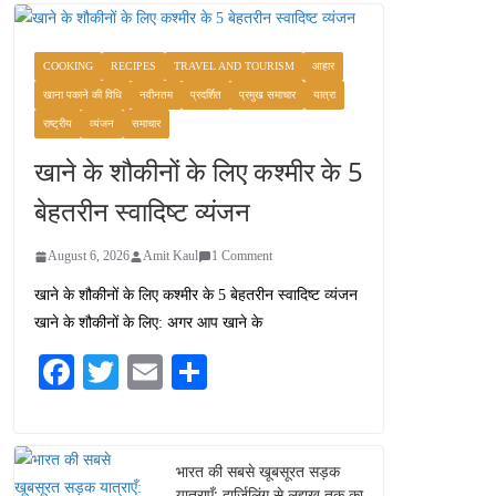
COOKING
RECIPES
TRAVEL AND TOURISM
आहार
खाना पकाने की विधि
नवीनतम
प्रदर्शित
प्रमुख समाचार
यात्रा
राष्ट्रीय
व्यंजन
समाचार
खाने के शौकीनों के लिए कश्मीर के 5
बेहतरीन स्वादिष्ट व्यंजन
August 6, 2026
Amit Kaul
1 Comment
खाने के शौकीनों के लिए कश्मीर के 5 बेहतरीन स्वादिष्ट व्यंजन
खाने के शौकीनों के लिए: अगर आप खाने के
Fa
T
E
S
ce
wi
m
ha
bo
tte
ail
re
ok
r
भारत की सबसे खूबसूरत सड़क
यात्राएँ: दार्जिलिंग से लद्दाख तक का