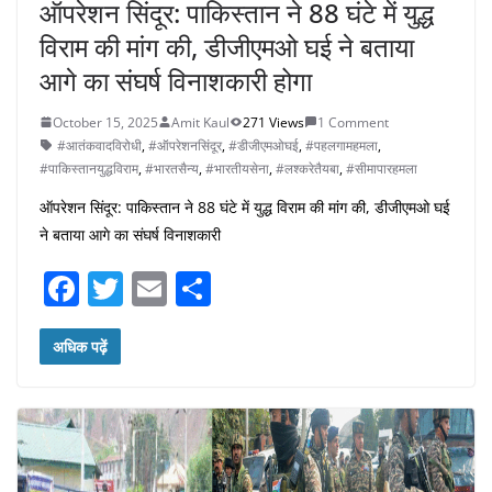
ऑपरेशन सिंदूर: पाकिस्तान ने 88 घंटे में युद्ध
विराम की मांग की, डीजीएमओ घई ने बताया
आगे का संघर्ष विनाशकारी होगा
October 15, 2025
Amit Kaul
271 Views
1 Comment
#आतंकवादविरोधी
,
#ऑपरेशनसिंदूर
,
#डीजीएमओघई
,
#पहलगामहमला
,
#पाकिस्तानयुद्धविराम
,
#भारतसैन्य
,
#भारतीयसेना
,
#लश्करेतैयबा
,
#सीमापारहमला
ऑपरेशन सिंदूर: पाकिस्तान ने 88 घंटे में युद्ध विराम की मांग की, डीजीएमओ घई
ने बताया आगे का संघर्ष विनाशकारी
F
T
E
S
a
w
m
h
c
itt
ai
ar
अधिक पढ़ें
e
er
l
e
b
o