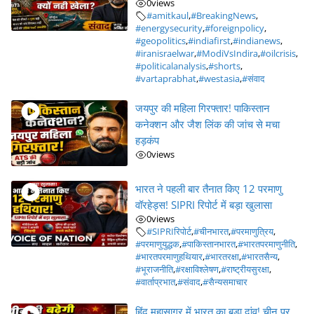
0
views
#amitkaul
,
#BreakingNews
,
#energysecurity
,
#foreignpolicy
,
#geopolitics
,
#indiafirst
,
#indianews
,
#iranisraelwar
,
#ModiVsIndira
,
#oilcrisis
,
#politicalanalysis
,
#shorts
,
#vartaprabhat
,
#westasia
,
#संवाद
जयपुर की महिला गिरफ्तार! पाकिस्तान
कनेक्शन और जैश लिंक की जांच से मचा
हड़कंप
0
views
भारत ने पहली बार तैनात किए 12 परमाणु
वॉरहेड्स! SIPRI रिपोर्ट में बड़ा खुलासा
0
views
#SIPRIरिपोर्ट
,
#चीनभारत
,
#परमाणुत्रिय
,
#परमाणुयुद्धक
,
#पाकिस्तानभारत
,
#भारतपरमाणुनीति
,
#भारतपरमाणुहथियार
,
#भारतरक्षा
,
#भारतसैन्य
,
#भूराजनीति
,
#रक्षाविश्लेषण
,
#राष्ट्रीयसुरक्षा
,
#वार्ताप्रभात
,
#संवाद
,
#सैन्यसमाचार
हिंद महासागर में भारत का बड़ा दांव! चीन पर