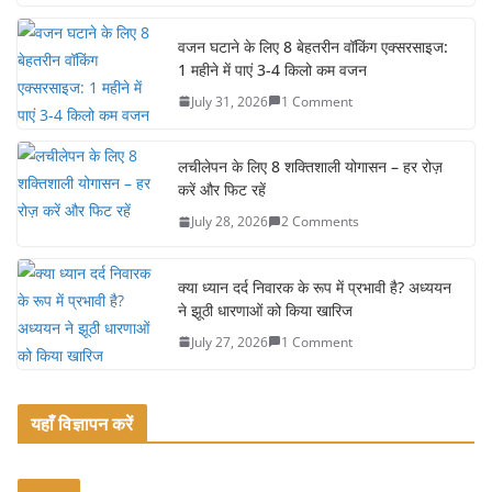
c
itt
ai
ar
e
er
l
e
वजन घटाने के लिए 8 बेहतरीन वॉकिंग एक्सरसाइज:
1 महीने में पाएं 3-4 किलो कम वजन
b
July 31, 2026
1 Comment
o
o
लचीलेपन के लिए 8 शक्तिशाली योगासन – हर रोज़
k
करें और फिट रहें
July 28, 2026
2 Comments
क्या ध्यान दर्द निवारक के रूप में प्रभावी है? अध्ययन
ने झूठी धारणाओं को किया खारिज
July 27, 2026
1 Comment
यहाँ विज्ञापन करें