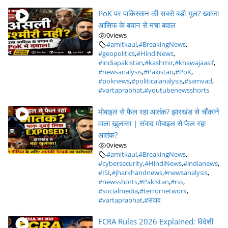
PoK पर पाकिस्तान की सबसे बड़ी भूल? ख्वाजा
आसिफ के बयान से मचा बवाल
0
views
#amitkaul
,
#BreakingNews
,
#geopolitics
,
#HindiNews
,
#indiapakistan
,
#kashmir
,
#khawajaasif
,
#newsanalysis
,
#Pakistan
,
#PoK
,
#poknews
,
#politicalanalysis
,
#samvad
,
#vartaprabhat
,
#youtubenewsshorts
मोबाइल से फैल रहा आतंक? झारखंड से चौंकाने
वाला खुलासा | संवाद मोबाइल से फैल रहा
आतंक?
0
views
#amitkaul
,
#BreakingNews
,
#cybersecurity
,
#HindiNews
,
#indianews
,
#ISI
,
#jharkhandnews
,
#newsanalysis
,
#newsshorts
,
#Pakistan
,
#rss
,
#socialmedia
,
#terrornetwork
,
#vartaprabhat
,
#संवाद
FCRA Rules 2026 Explained: विदेशी