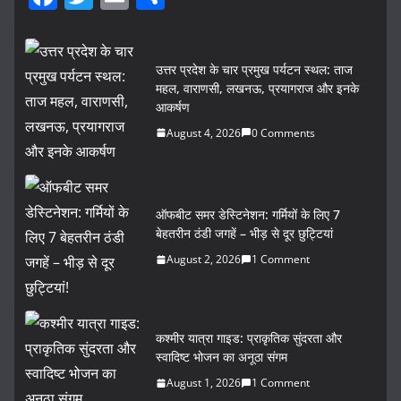
a
w
m
h
c
itt
ai
ar
उत्तर प्रदेश के चार प्रमुख पर्यटन स्थल: ताज
e
er
l
e
महल, वाराणसी, लखनऊ, प्रयागराज और इनके
b
आकर्षण
o
August 4, 2026
0 Comments
o
k
ऑफबीट समर डेस्टिनेशन: गर्मियों के लिए 7
बेहतरीन ठंडी जगहें – भीड़ से दूर छुट्टियां
August 2, 2026
1 Comment
कश्मीर यात्रा गाइड: प्राकृतिक सुंदरता और
स्वादिष्ट भोजन का अनूठा संगम
August 1, 2026
1 Comment