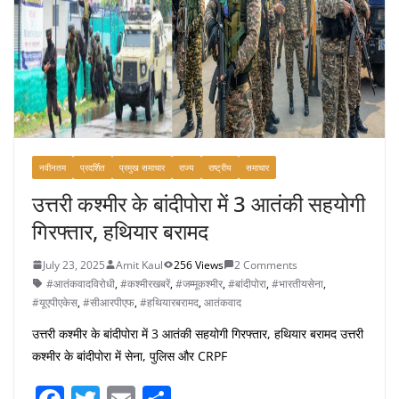
o
k
नवीनतम
प्रदर्शित
प्रमुख समाचार
राज्य
राष्ट्रीय
समाचार
उत्तरी कश्मीर के बांदीपोरा में 3 आतंकी सहयोगी
गिरफ्तार, हथियार बरामद
July 23, 2025
Amit Kaul
256 Views
2 Comments
#आतंकवादविरोधी
,
#कश्मीरखबरें
,
#जम्मूकश्मीर
,
#बांदीपोरा
,
#भारतीयसेना
,
#यूएपीएकेस
,
#सीआरपीएफ
,
#हथियारबरामद
,
आतंकवाद
उत्तरी कश्मीर के बांदीपोरा में 3 आतंकी सहयोगी गिरफ्तार, हथियार बरामद उत्तरी
कश्मीर के बांदीपोरा में सेना, पुलिस और CRPF