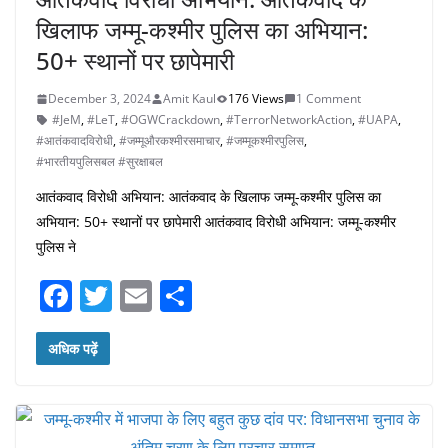
खिलाफ जम्मू-कश्मीर पुलिस का अभियान:
50+ स्थानों पर छापेमारी
December 3, 2024
Amit Kaul
176 Views
1 Comment
#JeM
,
#LeT
,
#OGWCrackdown
,
#TerrorNetworkAction
,
#UAPA
,
#आतंकवादविरोधी
,
#जम्मूऔरकश्मीरसमाचार
,
#जम्मूकश्मीरपुलिस
,
#भारतीयपुलिसबल #सुरक्षाबल
आतंकवाद विरोधी अभियान: आतंकवाद के खिलाफ जम्मू-कश्मीर पुलिस का
अभियान: 50+ स्थानों पर छापेमारी आतंकवाद विरोधी अभियान: जम्मू-कश्मीर
पुलिस ने
F
T
E
S
a
w
m
h
c
itt
ai
ar
अधिक पढ़ें
e
er
l
e
b