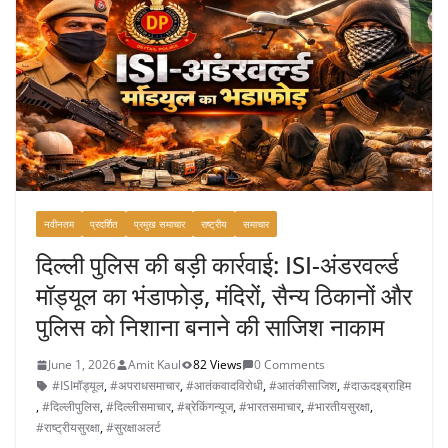
नवीनतम
प्रदर्शित
प्रमुख समाचार
राष्ट्रीय
समाचार
दिल्ली पुलिस की बड़ी कार्रवाई: ISI-अंडरवर्ल्ड
मॉड्यूल का भंडाफोड़, मंदिरों, सैन्य ठिकानों और
पुलिस को निशाना बनाने की साजिश नाकाम
June 1, 2026
Amit Kaul
82 Views
0 Comments
#ISIमॉड्यूल
,
#अपराधसमाचार
,
#आतंकवादविरोधी
,
#आतंकीसाजिश
,
#दाऊदइब्राहिम
,
#दिल्लीपुलिस
,
#दिल्लीसमाचार
,
#ब्रेकिंगन्यूज
,
#भारतसमाचार
,
#भारतीयसुरक्षा
,
#राष्ट्रीयसुरक्षा
,
#सुरक्षाअलर्ट