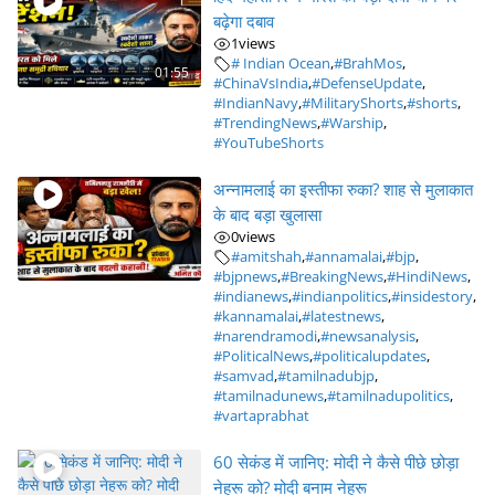
बढ़ेगा दबाव
1
views
# Indian Ocean
,
#BrahMos
,
01:55
#ChinaVsIndia
,
#DefenseUpdate
,
#IndianNavy
,
#MilitaryShorts
,
#shorts
,
#TrendingNews
,
#Warship
,
#YouTubeShorts
अन्नामलाई का इस्तीफा रुका? शाह से मुलाकात
के बाद बड़ा खुलासा
0
views
#amitshah
,
#annamalai
,
#bjp
,
#bjpnews
,
#BreakingNews
,
#HindiNews
,
#indianews
,
#indianpolitics
,
#insidestory
,
#kannamalai
,
#latestnews
,
#narendramodi
,
#newsanalysis
,
#PoliticalNews
,
#politicalupdates
,
#samvad
,
#tamilnadubjp
,
#tamilnadunews
,
#tamilnadupolitics
,
#vartaprabhat
60 सेकंड में जानिए: मोदी ने कैसे पीछे छोड़ा
नेहरू को? मोदी बनाम नेहरू