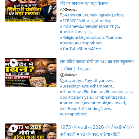
चंदे पर सरकार का बड़ा फैसला!
0
views
#amitkaul
,
#BreakingNews
,
#fcra
,
#FCRA2026
,
#foreignfunding
,
#indianews
,
#newsanalysis
,
#ngo
,
#politicalanalysis
,
#ReligiousOrganizations
,
#samvad
,
#teaser
,
#vartaprabhat
,
#YouTubeShorts
,
MHA
राम मंदिर चढ़ावा चोरी पर SIT का बड़ा खुलासा?
| संवाद | Teaser
0
views
#ayodhya
,
#ayodhyanews
,
#BreakingNews
,
#champatrai
,
#HindiNews
,
#indianews
,
#newsanalysis
,
#politicalanalysis
,
#rambhaktistatus
,
#rammandir
,
#ramtemple
,
#samvad
,
#SITReport
,
#TrendingNews
,
#vartaprabhat
1973 की गलती या 2026 की तैयारी? मोदी ने
क्यों बदली भारत की वेस्ट एशिया नीति?