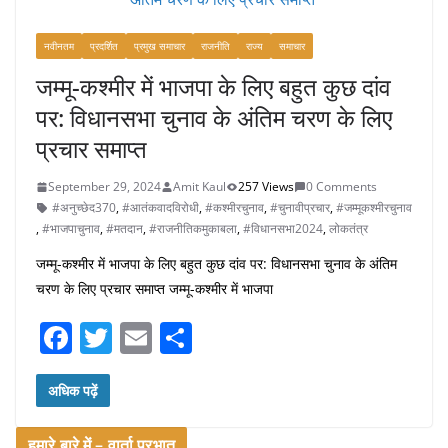
o
o
नवीनतम
प्रदर्शित
प्रमुख समाचार
राजनीति
राज्य
समाचार
k
जम्मू-कश्मीर में भाजपा के लिए बहुत कुछ दांव
पर: विधानसभा चुनाव के अंतिम चरण के लिए
प्रचार समाप्त
September 29, 2024
Amit Kaul
257 Views
0 Comments
#अनुच्छेद370
,
#आतंकवादविरोधी
,
#कश्मीरचुनाव
,
#चुनावीप्रचार
,
#जम्मूकश्मीरचुनाव
,
#भाजपाचुनाव
,
#मतदान
,
#राजनीतिकमुकाबला
,
#विधानसभा2024
,
लोकतंत्र
जम्मू-कश्मीर में भाजपा के लिए बहुत कुछ दांव पर: विधानसभा चुनाव के अंतिम
चरण के लिए प्रचार समाप्त जम्मू-कश्मीर में भाजपा
F
T
E
S
a
w
m
h
c
itt
ai
ar
अधिक पढ़ें
e
er
l
e
हमारे बारे में – वार्ता प्रभात