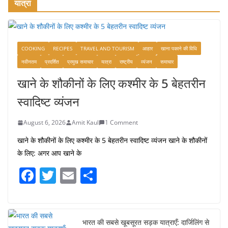
यात्रा
COOKING
RECIPES
TRAVEL AND TOURISM
आहार
खाना पकाने की विधि
नवीनतम
प्रदर्शित
प्रमुख समाचार
यात्रा
राष्ट्रीय
व्यंजन
समाचार
खाने के शौकीनों के लिए कश्मीर के 5 बेहतरीन
स्वादिष्ट व्यंजन
August 6, 2026
Amit Kaul
1 Comment
खाने के शौकीनों के लिए कश्मीर के 5 बेहतरीन स्वादिष्ट व्यंजन खाने के शौकीनों
के लिए: अगर आप खाने के
F
T
E
S
a
w
m
h
c
itt
ai
ar
e
er
l
e
भारत की सबसे खूबसूरत सड़क यात्राएँ: दार्जिलिंग से