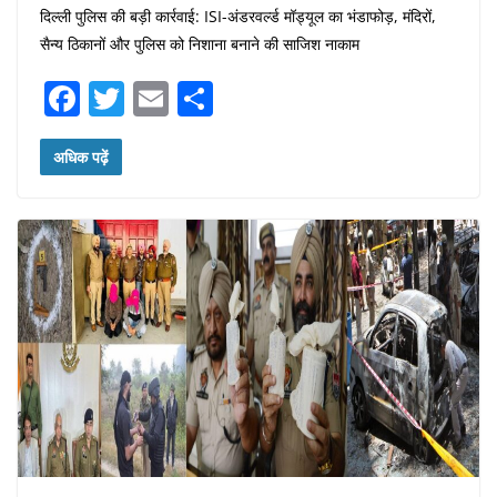
दिल्ली पुलिस की बड़ी कार्रवाई: ISI-अंडरवर्ल्ड मॉड्यूल का भंडाफोड़, मंदिरों,
सैन्य ठिकानों और पुलिस को निशाना बनाने की साजिश नाकाम
F
T
E
S
a
w
m
h
c
itt
ai
ar
अधिक पढ़ें
e
er
l
e
b
o
o
k