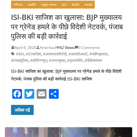
नवीनतम
प्रदर्शित
प्रमुख समाचार
राज्य
राष्ट्रीय
समाचार
ISI-BKI साजिश का खुलासा: BJP मुख्यालय
पर ग्रेनेड हमले के पीछे विदेशी नेटवर्क, पंजाब
पुलिस की बड़ी कार्रवाई
April 6, 2026
Amit Kaul
62 Views
0 Comments
#BKI
,
#ISIसाज़िश
,
#आतंकवादविरोधी
,
#आतंकीअलर्ट
,
#चंडीगढ़हमला
,
#पंजाबपुलिस
,
#ब्रेकिंगन्यूज
,
#भारतसुरक्षा
,
#भूराजनीति
,
#हिंदीसमाचार
ISI-BKI साजिश का खुलासा: BJP मुख्यालय पर ग्रेनेड हमले के पीछे विदेशी
नेटवर्क, पंजाब पुलिस की बड़ी कार्रवाई ISI-BKI साजिश
F
T
E
S
a
w
m
h
c
itt
ai
ar
अधिक पढ़ें
e
er
l
e
b