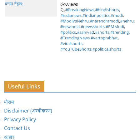
0
views
#BreakingNews
,
#hindishorts
,
#indianews
,
#indianpolitics
,
#modi
,
#ModiVsNehru
,
#narendramodi
,
#nehru
,
#newindia
,
#newsshorts
,
#PMModi
,
#politics
,
#samvad
,
#shorts
,
#trending
,
#TrendingNews
,
#vartaprabhat
,
#viralshorts
,
#YouTubeShorts #politicalshorts
Useful Links
मौसम
Disclaimer (अस्वीकरण)
Privacy Policy
Contact Us
आहार