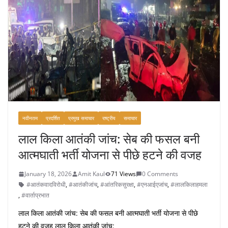
o
o
k
नवीनतम
प्रदर्शित
प्रमुख समाचार
राष्ट्रीय
समाचार
लाल किला आतंकी जांच: सेब की फसल बनी
आत्मघाती भर्ती योजना से पीछे हटने की वजह
January 18, 2026
Amit Kaul
71 Views
0 Comments
#आतंकवादविरोधी
,
#आतंकीजांच
,
#आंतरिकसुरक्षा
,
#एनआईएजांच
,
#लालकिलाहमला
,
#वार्ताप्रभात
लाल किला आतंकी जांच: सेब की फसल बनी आत्मघाती भर्ती योजना से पीछे
हटने की वजह लाल किला आतंकी जांच: