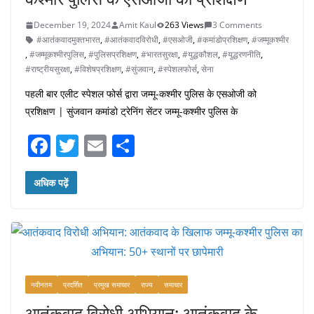
December 19, 2024
Amit Kaul
263 Views
3 Comments
#आतंकवादमुक्तभारत
,
#आतंकवादविरोधी
,
#एसओजी
,
#कमांडोप्रशिक्षण
,
#जम्मूकश्मीर
,
#जम्मूकश्मीरपुलिस
,
#पुलिसप्रशिक्षण
,
#भारतसुरक्षा
,
#युद्धकौशल
,
#युद्धरणनीति
,
#राष्ट्रीयसुरक्षा
,
#विशेषप्रशिक्षण
,
#सुंजवान
,
#स्पेशलफोर्स
,
सेना
पहली बार एलीट स्पेशल फोर्स द्वारा जम्मू-कश्मीर पुलिस के एसओजी को
प्रशिक्षण | सुंजवान कमांडो ट्रेनिंग सेंटर जम्मू-कश्मीर पुलिस के
F
T
E
S
a
w
m
h
c
itt
ai
ar
अधिक पढ़ें
e
er
l
e
b
o
o
नवीनतम
प्रदर्शित
प्रमुख समाचार
राज्य
समाचार
k
आतंकवाद विरोधी अभियान: आतंकवाद के