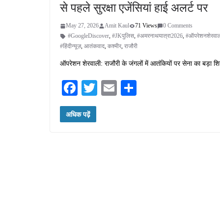
से पहले सुरक्षा एजेंसियां हाई अलर्ट पर
May 27, 2026
Amit Kaul
71 Views
0 Comments
#GoogleDiscover
,
#JKपुलिस
,
#अमरनाथयात्रा2026
,
#ऑपरेशनशेरवा
#हिंदीन्यूज़
,
आतंकवाद
,
कश्मीर
,
राजौरी
ऑपरेशन शेरवाली: राजौरी के जंगलों में आतंकियों पर सेना का बड़ा शि
Fa
T
E
S
ce
wi
m
ha
अधिक पढ़ें
bo
tte
ail
re
ok
r