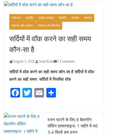
वजन घटाने के लिए 8 बेहतरीन
वॉकिंग एक्सरसाइज: 1 महीने में
पाएं 3-4 किलो कम वजन
नवीनतम
प्रदर्शित
प्रमुख समाचार
राष्ट्रीय
समाचार
स्वास्थ्य
July 31, 2026
1 Comment
स्वास्थ्य और कल्याण
स्वास्थ्य और फिटनेस
सर्दियों में वॉक करने का सही समय
रामेश्वरम यात्रा गाइड: पवित्र
तीर्थ स्थल, दर्शन स्थल और
कौन-सा है
पहुंच मार्ग
July 30, 2026
1 Comment
August 3, 2026
Amit Kaul
2 Comments
सर्दियों में वॉक करने का सही समय कौन-सा है सर्दियों में वॉक
खाने के शौकीनों के लिए
करने का सही समय: सर्दियों में नियमित वॉक
कश्मीर के 5 बेहतरीन स्वादिष्ट
व्यंजन
Fa
T
E
S
August 6, 2026
ce
wi
m
ha
1 Comment
bo
tte
ail
re
ok
r
वजन घटाने के लिए 8 बेहतरीन
वॉकिंग एक्सरसाइज: 1 महीने में पाएं
3-4 किलो कम वजन