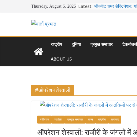
Skip
Latest:
ऑफबीट समर डेस्टिनेशन: गर्म
Thursday, August 6, 2026
to
बेहतरीन ठंडी जगहें – भीड़ से 
खाने के शौकीनों के लिए कश्म
content
स्वादिष्ट व्यंजन
भारत की सबसे खूबसूरत सड़क य
से लद्दाख तक का सफर
उत्तर प्रदेश के चार प्रमुख 
राष्ट्रीय
दुनिया
प्रमुख समाचार
टैकनोलज
महल, वाराणसी, लखनऊ, प्
आकर्षण
ABOUT US
सर्दियों में वॉक करने का सह
#ऑपरेशनशेरवाली
नवीनतम
प्रदर्शित
प्रमुख समाचार
राज्य
राष्ट्रीय
समाचार
ऑपरेशन शेरवाली: राजौरी के जंगलों में 