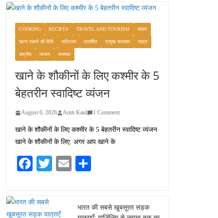
COOKING
RECIPES
TRAVEL AND TOURISM
आहार
खाना पकाने की विधि
नवीनतम
प्रदर्शित
प्रमुख समाचार
यात्रा
राष्ट्रीय
व्यंजन
समाचार
खाने के शौकीनों के लिए कश्मीर के 5
बेहतरीन स्वादिष्ट व्यंजन
August 6, 2026
Amit Kaul
1 Comment
खाने के शौकीनों के लिए कश्मीर के 5 बेहतरीन स्वादिष्ट व्यंजन
खाने के शौकीनों के लिए: अगर आप खाने के
Fa
T
E
S
ce
wi
m
ha
bo
tte
ail
re
ok
r
भारत की सबसे खूबसूरत सड़क
यात्राएँ: दार्जिलिंग से लद्दाख तक का