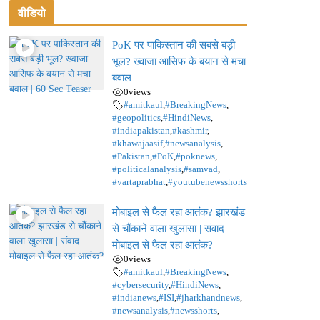
वीडियो
PoK पर पाकिस्तान की सबसे बड़ी
भूल? ख्वाजा आसिफ के बयान से मचा
बवाल
0
views
#amitkaul
,
#BreakingNews
,
#geopolitics
,
#HindiNews
,
#indiapakistan
,
#kashmir
,
#khawajaasif
,
#newsanalysis
,
#Pakistan
,
#PoK
,
#poknews
,
#politicalanalysis
,
#samvad
,
#vartaprabhat
,
#youtubenewsshorts
मोबाइल से फैल रहा आतंक? झारखंड
से चौंकाने वाला खुलासा | संवाद
मोबाइल से फैल रहा आतंक?
0
views
#amitkaul
,
#BreakingNews
,
#cybersecurity
,
#HindiNews
,
#indianews
,
#ISI
,
#jharkhandnews
,
#newsanalysis
,
#newsshorts
,