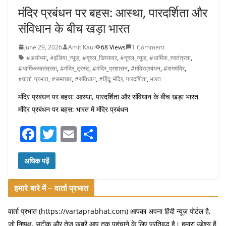
मंदिर प्रबंधन पर बहस: आस्था, पारदर्शिता और
संविधान के बीच खड़ा भारत
June 29, 2026
Amit Kaul
68 Views
1 Comment
#अयोध्या
,
#इंडिया_न्यूज़
,
#गूगल_डिस्कवर
,
#गूगल_न्यूज़
,
#धार्मिक_स्वतंत्रता
,
#धार्मिकस्वतंत्रता
,
#मंदिर_ट्रस्ट
,
#मंदिर_प्रशासन
,
#मंदिरप्रबंधन
,
#राममंदिर
,
#वार्ता_प्रभात
,
#समाचार
,
#संविधान
,
#हिंदू_मंदिर
,
पारदर्शिता
,
भारत
मंदिर प्रबंधन पर बहस: आस्था, पारदर्शिता और संविधान के बीच खड़ा भारत
मंदिर प्रबंधन पर बहस: भारत में मंदिर प्रबंधन
F
T
E
S
a
w
m
h
c
itt
ai
ar
अधिक पढ़ें
e
er
l
e
हमारे बारे में – वार्ता प्रभात
b
o
वार्ता प्रभात (https://vartaprabhat.com) आपका अपना हिंदी न्यूज़ पोर्टल है,
जो निष्पक्ष, सटीक और तेज़ खबरें आप तक पहुंचाने के लिए प्रतिबद्ध है। हमारा उद्देश्य है