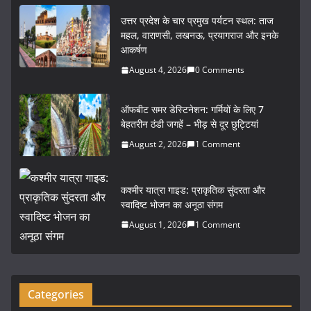
c
itt
ai
ar
उत्तर प्रदेश के चार प्रमुख पर्यटन स्थल: ताज
e
er
l
e
महल, वाराणसी, लखनऊ, प्रयागराज और इनके
आकर्षण
b
August 4, 2026
0 Comments
o
o
ऑफबीट समर डेस्टिनेशन: गर्मियों के लिए 7
k
बेहतरीन ठंडी जगहें – भीड़ से दूर छुट्टियां
August 2, 2026
1 Comment
कश्मीर यात्रा गाइड: प्राकृतिक सुंदरता और
स्वादिष्ट भोजन का अनूठा संगम
August 1, 2026
1 Comment
Categories