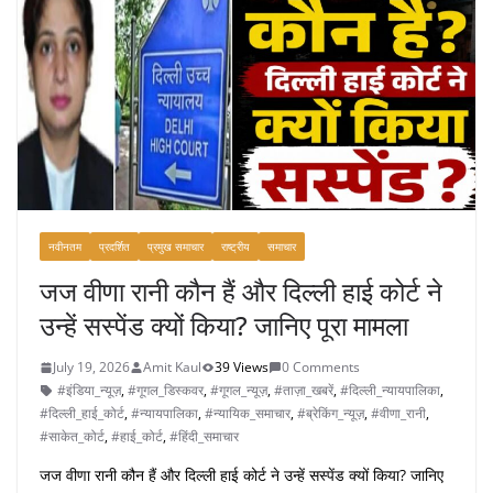
नवीनतम
प्रदर्शित
प्रमुख समाचार
राष्ट्रीय
समाचार
जज वीणा रानी कौन हैं और दिल्ली हाई कोर्ट ने
उन्हें सस्पेंड क्यों किया? जानिए पूरा मामला
July 19, 2026
Amit Kaul
39 Views
0 Comments
#इंडिया_न्यूज़
,
#गूगल_डिस्कवर
,
#गूगल_न्यूज़
,
#ताज़ा_खबरें
,
#दिल्ली_न्यायपालिका
,
#दिल्ली_हाई_कोर्ट
,
#न्यायपालिका
,
#न्यायिक_समाचार
,
#ब्रेकिंग_न्यूज़
,
#वीणा_रानी
,
#साकेत_कोर्ट
,
#हाई_कोर्ट
,
#हिंदी_समाचार
जज वीणा रानी कौन हैं और दिल्ली हाई कोर्ट ने उन्हें सस्पेंड क्यों किया? जानिए