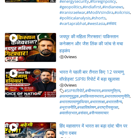
#energysecurity
,
#foreignpolicy
,
#geopolitics
,
#indiafirst
,
#indianews
,
#iranisraelwar
,
#ModiVsIndira
,
#oilcrisis
,
#politicalanalysis
,
#shorts
,
#vartaprabhat
,
#westasia
,
#संवाद
जयपुर की महिला गिरफ्तार! पाकिस्तान
कनेक्शन और जैश लिंक की जांच से मचा
हड़कंप
0
views
भारत ने पहली बार तैनात किए 12 परमाणु
वॉरहेड्स! SIPRI रिपोर्ट में बड़ा खुलासा
0
views
#SIPRIरिपोर्ट
,
#चीनभारत
,
#परमाणुत्रिय
,
#परमाणुयुद्धक
,
#पाकिस्तानभारत
,
#भारतपरमाणुनीति
,
#भारतपरमाणुहथियार
,
#भारतरक्षा
,
#भारतसैन्य
,
#भूराजनीति
,
#रक्षाविश्लेषण
,
#राष्ट्रीयसुरक्षा
,
#वार्ताप्रभात
,
#संवाद
,
#सैन्यसमाचार
हिंद महासागर में भारत का बड़ा दांव! चीन पर
बढ़ेगा दबाव