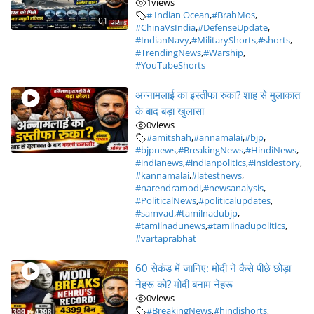
1
views
# Indian Ocean
,
#BrahMos
,
01:55
#ChinaVsIndia
,
#DefenseUpdate
,
#IndianNavy
,
#MilitaryShorts
,
#shorts
,
#TrendingNews
,
#Warship
,
#YouTubeShorts
अन्नामलाई का इस्तीफा रुका? शाह से मुलाकात
के बाद बड़ा खुलासा
0
views
#amitshah
,
#annamalai
,
#bjp
,
#bjpnews
,
#BreakingNews
,
#HindiNews
,
#indianews
,
#indianpolitics
,
#insidestory
,
#kannamalai
,
#latestnews
,
#narendramodi
,
#newsanalysis
,
#PoliticalNews
,
#politicalupdates
,
#samvad
,
#tamilnadubjp
,
#tamilnadunews
,
#tamilnadupolitics
,
#vartaprabhat
60 सेकंड में जानिए: मोदी ने कैसे पीछे छोड़ा
नेहरू को? मोदी बनाम नेहरू
0
views
#BreakingNews
,
#hindishorts
,