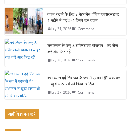
c
itt
ai
ar
e
er
l
e
वजन घटाने के लिए 8 बेहतरीन वॉकिंग एक्सरसाइज:
1 महीने में पाएं 3-4 किलो कम वजन
b
July 31, 2026
1 Comment
o
o
लचीलेपन के लिए 8 शक्तिशाली योगासन – हर रोज़
k
करें और फिट रहें
July 28, 2026
2 Comments
क्या ध्यान दर्द निवारक के रूप में प्रभावी है? अध्ययन
ने झूठी धारणाओं को किया खारिज
July 27, 2026
1 Comment
यहाँ विज्ञापन करें