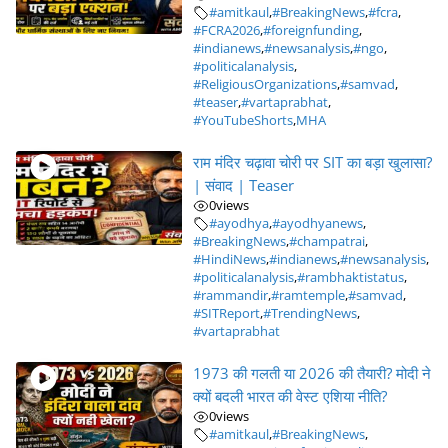
#amitkaul
,
#BreakingNews
,
#fcra
,
#FCRA2026
,
#foreignfunding
,
#indianews
,
#newsanalysis
,
#ngo
,
#politicalanalysis
,
#ReligiousOrganizations
,
#samvad
,
#teaser
,
#vartaprabhat
,
#YouTubeShorts
,
MHA
राम मंदिर चढ़ावा चोरी पर SIT का बड़ा खुलासा?
| संवाद | Teaser
0
views
#ayodhya
,
#ayodhyanews
,
#BreakingNews
,
#champatrai
,
#HindiNews
,
#indianews
,
#newsanalysis
,
#politicalanalysis
,
#rambhaktistatus
,
#rammandir
,
#ramtemple
,
#samvad
,
#SITReport
,
#TrendingNews
,
#vartaprabhat
1973 की गलती या 2026 की तैयारी? मोदी ने
क्यों बदली भारत की वेस्ट एशिया नीति?
0
views
#amitkaul
,
#BreakingNews
,