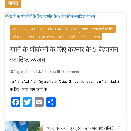
यात्रा
COOKING
RECIPES
TRAVEL AND TOURISM
आहार
खाना पकाने की विधि
नवीनतम
प्रदर्शित
प्रमुख समाचार
यात्रा
राष्ट्रीय
व्यंजन
समाचार
खाने के शौकीनों के लिए कश्मीर के 5 बेहतरीन
स्वादिष्ट व्यंजन
August 6, 2026
Amit Kaul
1 Comment
खाने के शौकीनों के लिए कश्मीर के 5 बेहतरीन स्वादिष्ट व्यंजन खाने के शौकीनों
के लिए: अगर आप खाने के
F
T
E
S
a
w
m
h
c
itt
ai
ar
e
er
l
e
भारत की सबसे खूबसूरत सड़क यात्राएँ: दार्जिलिंग से