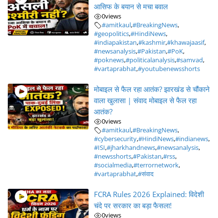
आसिफ के बयान से मचा बवाल
0
views
#amitkaul
,
#BreakingNews
,
#geopolitics
,
#HindiNews
,
#indiapakistan
,
#kashmir
,
#khawajaasif
,
#newsanalysis
,
#Pakistan
,
#PoK
,
#poknews
,
#politicalanalysis
,
#samvad
,
#vartaprabhat
,
#youtubenewsshorts
मोबाइल से फैल रहा आतंक? झारखंड से चौंकाने
वाला खुलासा | संवाद मोबाइल से फैल रहा
आतंक?
0
views
#amitkaul
,
#BreakingNews
,
#cybersecurity
,
#HindiNews
,
#indianews
,
#ISI
,
#jharkhandnews
,
#newsanalysis
,
#newsshorts
,
#Pakistan
,
#rss
,
#socialmedia
,
#terrornetwork
,
#vartaprabhat
,
#संवाद
FCRA Rules 2026 Explained: विदेशी
चंदे पर सरकार का बड़ा फैसला!
0
views