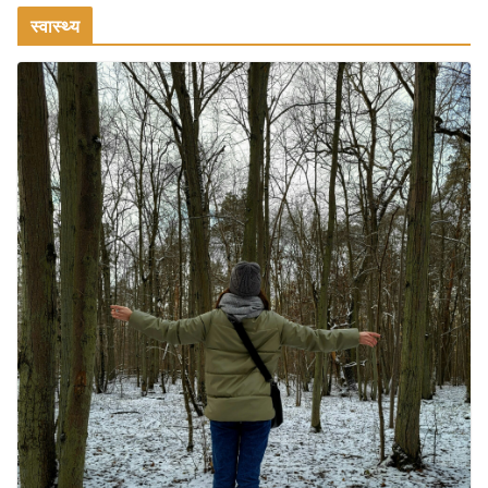
August 1, 2026
1 Comment
स्वास्थ्य
वजन घटाने के लिए 8 बेहतरीन वॉकिंग
एक्सरसाइज: 1 महीने में पाएं 3-4 किलो कम
वजन
July 31, 2026
1 Comment
16 ज़रूरी कीबोर्ड शॉर्टकट्स जो आपकी
उत्पादकता को दोगुना कर देंगे
August 7, 2026
0 Comments