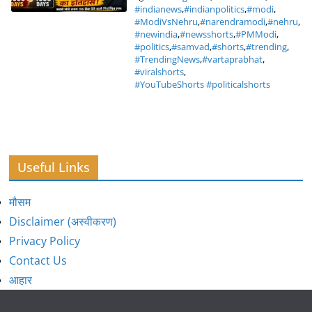
#indianews
,
#indianpolitics
,
#modi
,
#ModiVsNehru
,
#narendramodi
,
#nehru
,
#newindia
,
#newsshorts
,
#PMModi
,
#politics
,
#samvad
,
#shorts
,
#trending
,
#TrendingNews
,
#vartaprabhat
,
#viralshorts
,
#YouTubeShorts #politicalshorts
Useful Links
मौसम
Disclaimer (अस्वीकरण)
Privacy Policy
Contact Us
आहार