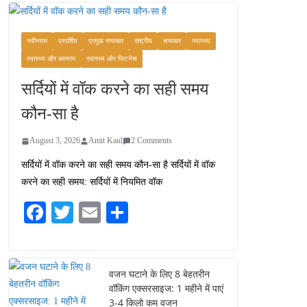
कश्मीर यात्रा गाइड:
प्राकृतिक सुंदरता और
स्वादिष्ट भोजन का अनूठा संगम
नवीनतम
प्रदर्शित
प्रमुख समाचार
राष्ट्रीय
समाचार
स्वास्थ्य
August 1, 2026
स्वास्थ्य और कल्याण
स्वास्थ्य और फिटनेस
1 Comment
सर्दियों में वॉक करने का सही समय
वजन घटाने के लिए 8 बेहतरीन
कौन-सा है
वॉकिंग एक्सरसाइज: 1 महीने में
पाएं 3-4 किलो कम वजन
August 3, 2026
Amit Kaul
2 Comments
July 31, 2026
1 Comment
सर्दियों में वॉक करने का सही समय कौन-सा है सर्दियों में वॉक
करने का सही समय: सर्दियों में नियमित वॉक
16 ज़रूरी कीबोर्ड शॉर्टकट्स
जो आपकी उत्पादकता को
Fa
T
E
S
दोगुना कर देंगे
ce
wi
m
ha
August 7, 2026
0 Comments
bo
tte
ail
re
ok
r
वजन घटाने के लिए 8 बेहतरीन
वॉकिंग एक्सरसाइज: 1 महीने में पाएं
3-4 किलो कम वजन