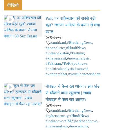
वीडियो
PoK पर पाकिस्तान की सबसे बड़ी
भूल? ख्वाजा आसिफ के बयान से मचा
बवाल
0
views
#amitkaul
,
#BreakingNews
,
#geopolitics
,
#HindiNews
,
#indiapakistan
,
#kashmir
,
#khawajaasif
,
#newsanalysis
,
#Pakistan
,
#PoK
,
#poknews
,
#politicalanalysis
,
#samvad
,
#vartaprabhat
,
#youtubenewsshorts
मोबाइल से फैल रहा आतंक? झारखंड
से चौंकाने वाला खुलासा | संवाद
मोबाइल से फैल रहा आतंक?
0
views
#amitkaul
,
#BreakingNews
,
#cybersecurity
,
#HindiNews
,
#indianews
,
#ISI
,
#jharkhandnews
,
#newsanalysis
,
#newsshorts
,