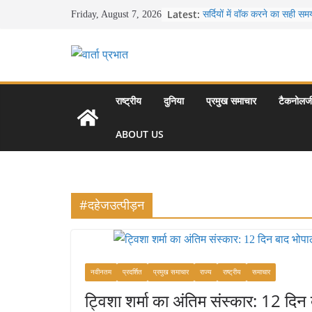
Skip
Latest:
सर्दियों में वॉक करने का सही स
Friday, August 7, 2026
to
16 ज़रूरी कीबोर्ड शॉर्टकट्स ज
उत्पादकता को दोगुना कर देंगे
content
खाने के शौकीनों के लिए कश्मीर 
स्वादिष्ट व्यंजन
भारत की सबसे खूबसूरत सड़क यात्
से लद्दाख तक का सफर
राष्ट्रीय
दुनिया
प्रमुख समाचार
टैकनोलज
उत्तर प्रदेश के चार प्रमुख पर्
महल, वाराणसी, लखनऊ, प्रया
ABOUT US
आकर्षण
#दहेजउत्पीड़न
नवीनतम
प्रदर्शित
प्रमुख समाचार
राज्य
राष्ट्रीय
समाचार
ट्विशा शर्मा का अंतिम संस्कार: 12 दिन 