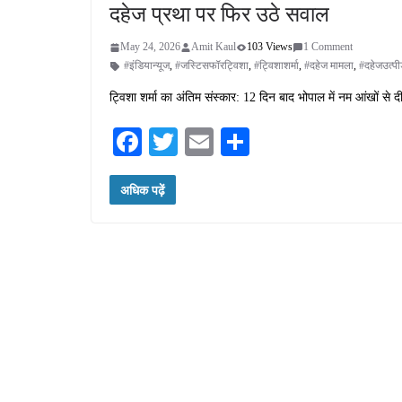
दहेज प्रथा पर फिर उठे सवाल
May 24, 2026
Amit Kaul
103 Views
1 Comment
#इंडियान्यूज
,
#जस्टिसफॉरट्विशा
,
#ट्विशाशर्मा
,
#दहेज मामला
,
#दहेजउत्पी
ट्विशा शर्मा का अंतिम संस्कार: 12 दिन बाद भोपाल में नम आंखों से 
Fa
T
E
S
ce
wi
m
ha
अधिक पढ़ें
bo
tte
ail
re
ok
r