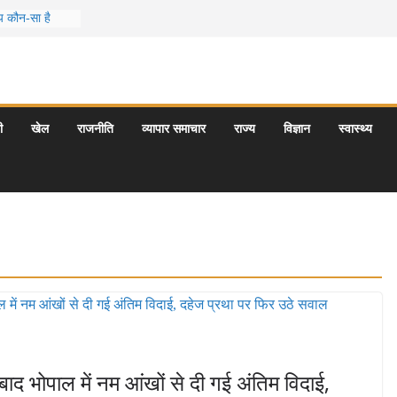
मय कौन-सा है
ो आपकी
के 5 बेहतरीन
राएँ: दार्जिलिंग
ी
खेल
राजनीति
व्यापार समाचार
राज्य
विज्ञान
स्वास्थ्य
यटन स्थल: ताज
गराज और इनके
बाद भोपाल में नम आंखों से दी गई अंतिम विदाई,