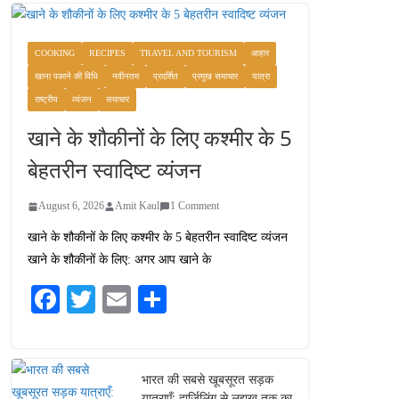
COOKING
RECIPES
TRAVEL AND TOURISM
आहार
खाना पकाने की विधि
नवीनतम
प्रदर्शित
प्रमुख समाचार
यात्रा
राष्ट्रीय
व्यंजन
समाचार
खाने के शौकीनों के लिए कश्मीर के 5
बेहतरीन स्वादिष्ट व्यंजन
August 6, 2026
Amit Kaul
1 Comment
खाने के शौकीनों के लिए कश्मीर के 5 बेहतरीन स्वादिष्ट व्यंजन
खाने के शौकीनों के लिए: अगर आप खाने के
Fa
T
E
S
ce
wi
m
ha
bo
tte
ail
re
ok
r
भारत की सबसे खूबसूरत सड़क
यात्राएँ: दार्जिलिंग से लद्दाख तक का