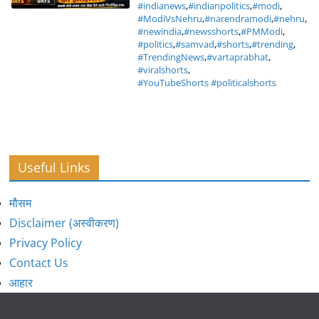
#indianews
,
#indianpolitics
,
#modi
,
#ModiVsNehru
,
#narendramodi
,
#nehru
,
#newindia
,
#newsshorts
,
#PMModi
,
#politics
,
#samvad
,
#shorts
,
#trending
,
#TrendingNews
,
#vartaprabhat
,
#viralshorts
,
#YouTubeShorts #politicalshorts
Useful Links
मौसम
Disclaimer (अस्वीकरण)
Privacy Policy
Contact Us
आहार