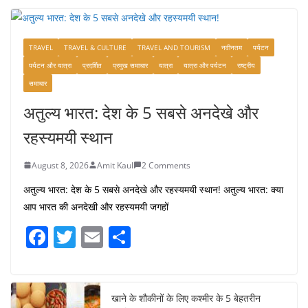
TRAVEL
TRAVEL & CULTURE
TRAVEL AND TOURISM
नवीनतम
पर्यटन
पर्यटन और यात्रा
प्रदर्शित
प्रमुख समाचार
यात्रा
यात्रा और पर्यटन
राष्ट्रीय
समाचार
अतुल्य भारत: देश के 5 सबसे अनदेखे और
रहस्यमयी स्थान
August 8, 2026
Amit Kaul
2 Comments
अतुल्य भारत: देश के 5 सबसे अनदेखे और रहस्यमयी स्थान! अतुल्य भारत: क्या
आप भारत की अनदेखी और रहस्यमयी जगहों
F
T
E
S
a
w
m
h
c
itt
ai
ar
e
er
l
e
खाने के शौकीनों के लिए कश्मीर के 5 बेहतरीन