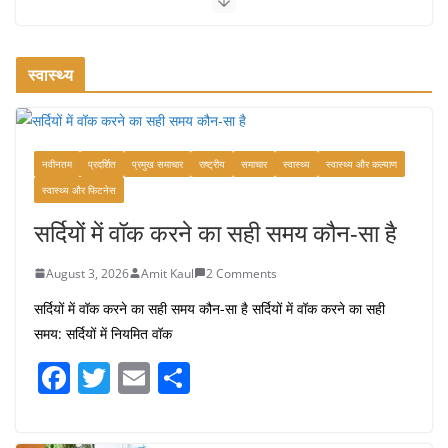
ऑफबीट समर डेस्टिनेशन: गर्मियों के लिए 7
बेहतरीन ठंडी जगहें – भीड़ से दूर छुट्टियां
August 2, 2026
1 Comment
स्वास्थ्य
भारत में दर्शनीय 10 सबसे प्रसिद्ध मंदिर:
आस्था, इतिहास और वास्तुकला के अद्भुत प्रतीक
नवीनतम
प्रदर्शित
प्रमुख समाचार
राष्ट्रीय
समाचार
स्वास्थ्य
स्वास्थ्य और कल्याण
August 9, 2026
0 Comments
स्वास्थ्य और फिटनेस
सर्दियों में वॉक करने का सही समय कौन-सा है
August 3, 2026
Amit Kaul
2 Comments
सर्दियों में वॉक करने का सही समय कौन-सा है सर्दियों में वॉक करने का सही
समय: सर्दियों में नियमित वॉक
F
T
E
S
a
w
m
h
c
itt
ai
ar