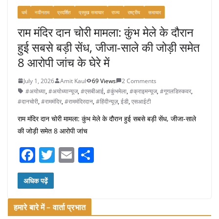
धर्म
नवीनतम
प्रदर्शित
प्रमुख समाचार
राज्य
राष्ट्रीय
समाचार
राम मंदिर दान चोरी मामला: कुंभ मेले के दौरान
हुई सबसे बड़ी सेंध, जीजा-साले की जोड़ी समेत
8 आरोपी जांच के घेरे में
July 1, 2026
Amit Kaul
69 Views
2 Comments
#अयोध्या
,
#अयोध्यान्यूज
,
#एसबीआई
,
#कुंभमेला
,
#क्राइमन्यूज
,
#गूगलडिस्कवर
,
#दानचोरी
,
#राममंदिर
,
#राममंदिरदान
,
#हिंदीन्यूज़
,
ईडी
,
एसआईटी
राम मंदिर दान चोरी मामला: कुंभ मेले के दौरान हुई सबसे बड़ी सेंध, जीजा-साले
की जोड़ी समेत 8 आरोपी जांच
F
T
E
S
a
w
m
h
c
itt
ai
ar
अधिक पढ़ें
e
er
l
e
हमारे बारे में – वार्ता प्रभात
b