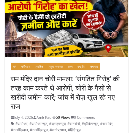
धर्म
नवीनतम
प्रदर्शित
प्रमुख समाचार
राज्य
राष्ट्रीय
समाचार
राम मंदिर दान चोरी मामला: ‘संगठित गिरोह’ की
तरह काम करते थे आरोपी, चोरी के पैसों से
खरीदी ज़मीन-कारें; जांच में रोज़ खुल रहे नए
राज
July 4, 2026
Amit Kaul
50 Views
0 Comments
#अयोध्या
,
#अयोध्यान्यूज
,
#क्राइमन्यूज
,
#दानचोरी
,
#ब्रेकिंगन्यूज
,
#राममंदिर
,
#राममंदिरदान
,
#राममंदिरन्यूज
,
#वार्ताप्रभात
,
#हिंदीन्यूज़