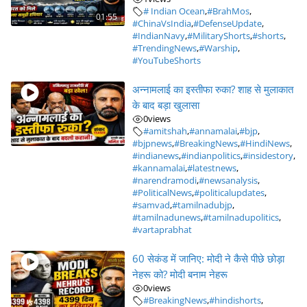
# Indian Ocean
,
#BrahMos
,
01:55
#ChinaVsIndia
,
#DefenseUpdate
,
#IndianNavy
,
#MilitaryShorts
,
#shorts
,
#TrendingNews
,
#Warship
,
#YouTubeShorts
अन्नामलाई का इस्तीफा रुका? शाह से मुलाकात
के बाद बड़ा खुलासा
0
views
#amitshah
,
#annamalai
,
#bjp
,
#bjpnews
,
#BreakingNews
,
#HindiNews
,
#indianews
,
#indianpolitics
,
#insidestory
,
#kannamalai
,
#latestnews
,
#narendramodi
,
#newsanalysis
,
#PoliticalNews
,
#politicalupdates
,
#samvad
,
#tamilnadubjp
,
#tamilnadunews
,
#tamilnadupolitics
,
#vartaprabhat
60 सेकंड में जानिए: मोदी ने कैसे पीछे छोड़ा
नेहरू को? मोदी बनाम नेहरू
0
views
#BreakingNews
,
#hindishorts
,