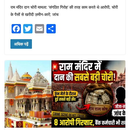
राम मंदिर दान चोरी मामला: ‘संगठित गिरोह’ की तरह काम करते थे आरोपी, चोरी
के पैसों से खरीदी ज़मीन-कारें; जांच
F
T
E
S
a
w
m
h
c
itt
ai
ar
अधिक पढ़ें
e
er
l
e
b
o
o
k