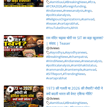
#amitkaul
,
#BreakingNews
,
#fcra
,
#FCRA2026
,
#foreignfunding
,
#indianews
,
#newsanalysis
,
#ngo
,
#politicalanalysis
,
#ReligiousOrganizations
,
#samvad
,
#teaser
,
#vartaprabhat
,
#YouTubeShorts
,
MHA
राम मंदिर चढ़ावा चोरी पर SIT का बड़ा खुलासा?
| संवाद | Teaser
0
views
#ayodhya
,
#ayodhyanews
,
#BreakingNews
,
#champatrai
,
#HindiNews
,
#indianews
,
#newsanalysis
,
#politicalanalysis
,
#rambhaktistatus
,
#rammandir
,
#ramtemple
,
#samvad
,
#SITReport
,
#TrendingNews
,
#vartaprabhat
1973 की गलती या 2026 की तैयारी? मोदी ने
क्यों बदली भारत की वेस्ट एशिया नीति?
0
views
#amitkaul
,
#BreakingNews
,