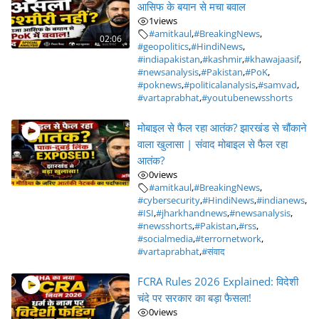
आसिफ के बयान से मचा बवाल
1
views
#amitkaul
,
#BreakingNews
,
02:06
#geopolitics
,
#HindiNews
,
#indiapakistan
,
#kashmir
,
#khawajaasif
,
#newsanalysis
,
#Pakistan
,
#PoK
,
#poknews
,
#politicalanalysis
,
#samvad
,
#vartaprabhat
,
#youtubenewsshorts
मोबाइल से फैल रहा आतंक? झारखंड से चौंकाने
वाला खुलासा | संवाद मोबाइल से फैल रहा
आतंक?
0
views
#amitkaul
,
#BreakingNews
,
#cybersecurity
,
#HindiNews
,
#indianews
,
#ISI
,
#jharkhandnews
,
#newsanalysis
,
#newsshorts
,
#Pakistan
,
#rss
,
#socialmedia
,
#terrornetwork
,
#vartaprabhat
,
#संवाद
FCRA Rules 2026 Explained: विदेशी
चंदे पर सरकार का बड़ा फैसला!
0
views