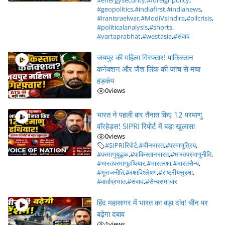
#energysecurity
,
#foreignpolicy
,
#geopolitics
,
#indiafirst
,
#indianews
,
#iranisraelwar
,
#ModiVsIndira
,
#oilcrisis
,
#politicalanalysis
,
#shorts
,
#vartaprabhat
,
#westasia
,
#संवाद
जयपुर की महिला गिरफ्तार! पाकिस्तान
कनेक्शन और जैश लिंक की जांच से मचा
हड़कंप
0
views
भारत ने पहली बार तैनात किए 12 परमाणु
वॉरहेड्स! SIPRI रिपोर्ट में बड़ा खुलासा
0
views
#SIPRIरिपोर्ट
,
#चीनभारत
,
#परमाणुत्रिय
,
#परमाणुयुद्धक
,
#पाकिस्तानभारत
,
#भारतपरमाणुनीति
,
#भारतपरमाणुहथियार
,
#भारतरक्षा
,
#भारतसैन्य
,
#भूराजनीति
,
#रक्षाविश्लेषण
,
#राष्ट्रीयसुरक्षा
,
#वार्ताप्रभात
,
#संवाद
,
#सैन्यसमाचार
हिंद महासागर में भारत का बड़ा दांव! चीन पर
बढ़ेगा दबाव
1
views