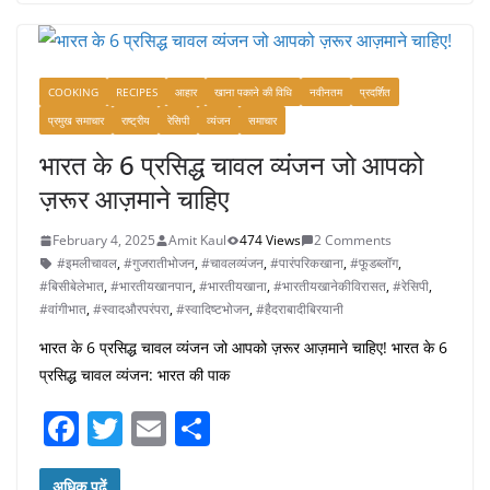
e
er
l
e
b
o
COOKING
RECIPES
आहार
खाना पकाने की विधि
नवीनतम
प्रदर्शित
o
प्रमुख समाचार
राष्ट्रीय
रेसिपी
व्यंजन
समाचार
k
भारत के 6 प्रसिद्ध चावल व्यंजन जो आपको
ज़रूर आज़माने चाहिए
February 4, 2025
Amit Kaul
474 Views
2 Comments
#इमलीचावल
,
#गुजरातीभोजन
,
#चावलव्यंजन
,
#पारंपरिकखाना
,
#फूडब्लॉग
,
#बिसीबेलेभात
,
#भारतीयखानपान
,
#भारतीयखाना
,
#भारतीयखानेकीविरासत
,
#रेसिपी
,
#वांगीभात
,
#स्वादऔरपरंपरा
,
#स्वादिष्टभोजन
,
#हैदराबादीबिरयानी
भारत के 6 प्रसिद्ध चावल व्यंजन जो आपको ज़रूर आज़माने चाहिए! भारत के 6
प्रसिद्ध चावल व्यंजन: भारत की पाक
F
T
E
S
a
w
m
h
अधिक पढ़ें