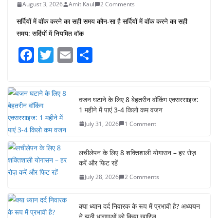
August 3, 2026
Amit Kaul
2 Comments
सर्दियों में वॉक करने का सही समय कौन-सा है सर्दियों में वॉक करने का सही
समय: सर्दियों में नियमित वॉक
F
T
E
S
a
w
m
h
c
itt
ai
ar
e
er
l
e
वजन घटाने के लिए 8 बेहतरीन वॉकिंग एक्सरसाइज:
1 महीने में पाएं 3-4 किलो कम वजन
b
July 31, 2026
1 Comment
o
o
लचीलेपन के लिए 8 शक्तिशाली योगासन – हर रोज़
k
करें और फिट रहें
July 28, 2026
2 Comments
क्या ध्यान दर्द निवारक के रूप में प्रभावी है? अध्ययन
ने झूठी धारणाओं को किया खारिज