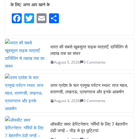
के लिए: अगर आप खाने के
F
T
E
S
a
w
m
h
c
itt
ai
ar
e
er
l
e
भारत की सबसे खूबसूरत सड़क यात्राएँ: दार्जिलिंग से
लद्दाख तक का सफर
b
August 5, 2026
0 Comments
o
o
k
उत्तर प्रदेश के चार प्रमुख पर्यटन स्थल: ताज महल,
वाराणसी, लखनऊ, प्रयागराज और इनके आकर्षण
August 4, 2026
0 Comments
ऑफबीट समर डेस्टिनेशन: गर्मियों के लिए 7 बेहतरीन
ठंडी जगहें – भीड़ से दूर छुट्टियां