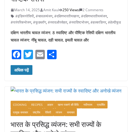
March 14, 2025
Amit Kaul
250 Views
2 Comments
#इंडियनरेसिपी
,
#चावलव्यंजन
,
#दक्षिणभारतीयखाना
,
#दक्षिणभारतीयव्यंजन
,
#पारंपरिकभोजन
,
#फूडब्लॉग
,
#स्वादऔरसेहत
,
#स्वादिष्टभोजन
,
#हल्काडिनर
,
#हेल्दीफूड
दक्षिण भारतीय चावल व्यंजन: 8 स्वादिष्ट और पौष्टिक रेसिपी दक्षिण भारतीय
चावल व्यंजन: नींबू चावल, दही चावल, इमली चावल और
F
T
E
S
a
w
m
h
c
itt
ai
ar
अधिक पढ़ें
e
er
l
e
b
o
COOKING
RECIPES
आहार
खाना पकाने की विधि
नवीनतम
प्रदर्शित
o
प्रमुख समाचार
राष्ट्रीय
रेसिपी
व्यंजन
समाचार
k
भारत के प्रसिद्ध व्यंजन: सभी राज्यों के