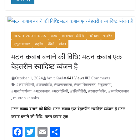
c
itt
ai
ar
e
er
l
e
b
o
HEALTH AND FITNESS
आहार
खाना पकाने की विधि
नवीनतम
प्रदर्शित
o
प्रमुख समाचार
राष्ट्रीय
रेसिपी
व्यंजन
k
मटन कबाब बनाने की विधि: मटन कबाब एक
बेहतरीन स्वादिष्ट व्यंजन है
October 1, 2024
Amit Kaul
641 Views
2 Comments
#कबाबरेसिपी
,
#कबाबविधि
,
#खानापकाना
,
#पारंपरिकव्यंजन
,
#फूडब्लॉग
,
#भारतीयव्यंजन
,
#मटनकबाब
,
#मटनरेसिपी
,
#रेसिपीहिंदी
,
#स्वादशौकीन
,
#स्वादिष्टकबाब
,
mutton kebabs
मटन कबाब बनाने की विधि: मटन कबाब एक बेहतरीन स्वादिष्ट व्यंजन है मटन
कबाब बनाने की विधि: मटन कबाब एक
F
T
E
S