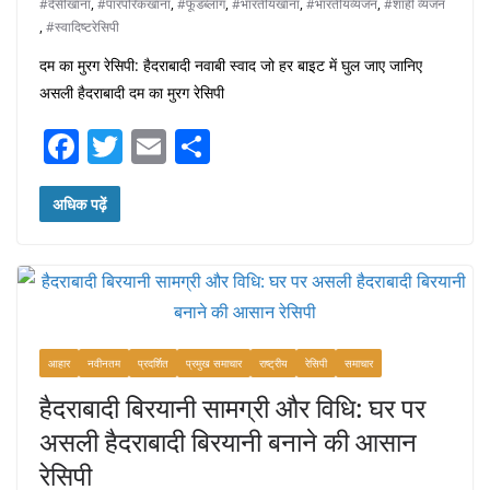
#देसीखाना
,
#पारंपरिकखाना
,
#फूडब्लॉग
,
#भारतीयखाना
,
#भारतीयव्यंजन
,
#शाही व्यंजन
,
#स्वादिष्टरेसिपी
दम का मुरग रेसिपी: हैदराबादी नवाबी स्वाद जो हर बाइट में घुल जाए जानिए
असली हैदराबादी दम का मुरग रेसिपी
F
T
E
S
a
w
m
h
c
itt
ai
ar
अधिक पढ़ें
e
er
l
e
b
o
o
आहार
नवीनतम
प्रदर्शित
प्रमुख समाचार
राष्ट्रीय
रेसिपी
समाचार
k
हैदराबादी बिरयानी सामग्री और विधि: घर पर
असली हैदराबादी बिरयानी बनाने की आसान
रेसिपी