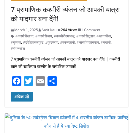
7 प्रामाणिक कश्मीरी व्यंजन जो आपकी यात्रा
को यादगार बना देंगे!
March 1, 2025
Amit Kaul
264 Views
1 Comment
#कश्मीरीखाना
,
#कश्मीरीचाय
,
#कश्मीरीदमआलू
,
#कश्मीरीपुलाव
,
#खानापीना
,
#गुश्तबा
,
#ट्रेडिशनलफूड
,
#फूडब्लॉग
,
#बकरखानी
,
#भारतीयखानपान
,
#यखनी
,
#रोगनजोश
7 प्रामाणिक कश्मीरी व्यंजन जो आपकी यात्रा को यादगार बना देंगे! | कश्मीरी
खाने की खासियत कश्मीर के पारंपरिक जायकों
F
T
E
S
a
w
m
h
c
itt
ai
ar
अधिक पढ़ें
e
er
l
e
b
o