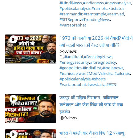
#HindiNews
,
#indianews
,
#newsanalysis
,
#politicalanalysis
,
#rambhaktistatus
,
#rammandir
,
#ramtemple
,
#samvad
,
#SITReport
,
#TrendingNews
,
#vartaprabhat
1973 की गलती या 2026 की तैयारी? मोदी ने
क्यों बदली भारत की वेस्ट एशिया नीति?
0
views
#amitkaul
,
#BreakingNews
,
#energysecurity
,
#foreignpolicy
,
#geopolitics
,
#indiafirst
,
#indianews
,
#iranisraelwar
,
#ModiVsIndira
,
#oilcrisis
,
#politicalanalysis
,
#shorts
,
#vartaprabhat
,
#westasia
,
#संवाद
जयपुर की महिला गिरफ्तार! पाकिस्तान
कनेक्शन और जैश लिंक की जांच से मचा
हड़कंप
0
views
भारत ने पहली बार तैनात किए 12 परमाणु