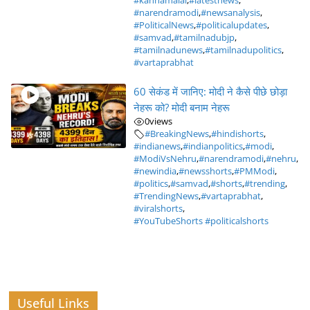
#kannamalai
,
#latestnews
,
#narendramodi
,
#newsanalysis
,
#PoliticalNews
,
#politicalupdates
,
#samvad
,
#tamilnadubjp
,
#tamilnadunews
,
#tamilnadupolitics
,
#vartaprabhat
60 सेकंड में जानिए: मोदी ने कैसे पीछे छोड़ा
नेहरू को? मोदी बनाम नेहरू
0
views
#BreakingNews
,
#hindishorts
,
#indianews
,
#indianpolitics
,
#modi
,
#ModiVsNehru
,
#narendramodi
,
#nehru
,
#newindia
,
#newsshorts
,
#PMModi
,
#politics
,
#samvad
,
#shorts
,
#trending
,
#TrendingNews
,
#vartaprabhat
,
#viralshorts
,
#YouTubeShorts #politicalshorts
Useful Links