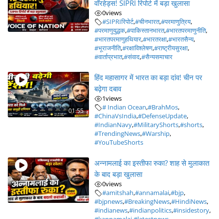
वॉरहेड्स! SIPRI रिपोर्ट में बड़ा खुलासा
0
views
#SIPRIरिपोर्ट
,
#चीनभारत
,
#परमाणुत्रिय
,
#परमाणुयुद्धक
,
#पाकिस्तानभारत
,
#भारतपरमाणुनीति
,
#भारतपरमाणुहथियार
,
#भारतरक्षा
,
#भारतसैन्य
,
#भूराजनीति
,
#रक्षाविश्लेषण
,
#राष्ट्रीयसुरक्षा
,
#वार्ताप्रभात
,
#संवाद
,
#सैन्यसमाचार
हिंद महासागर में भारत का बड़ा दांव! चीन पर
बढ़ेगा दबाव
1
views
# Indian Ocean
,
#BrahMos
,
01:55
#ChinaVsIndia
,
#DefenseUpdate
,
#IndianNavy
,
#MilitaryShorts
,
#shorts
,
#TrendingNews
,
#Warship
,
#YouTubeShorts
अन्नामलाई का इस्तीफा रुका? शाह से मुलाकात
के बाद बड़ा खुलासा
0
views
#amitshah
,
#annamalai
,
#bjp
,
#bjpnews
,
#BreakingNews
,
#HindiNews
,
#indianews
,
#indianpolitics
,
#insidestory
,