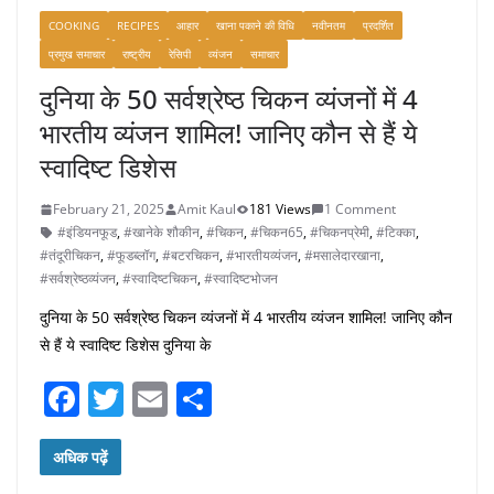
o
COOKING
RECIPES
आहार
खाना पकाने की विधि
नवीनतम
प्रदर्शित
k
प्रमुख समाचार
राष्ट्रीय
रेसिपी
व्यंजन
समाचार
दुनिया के 50 सर्वश्रेष्ठ चिकन व्यंजनों में 4
भारतीय व्यंजन शामिल! जानिए कौन से हैं ये
स्वादिष्ट डिशेस
February 21, 2025
Amit Kaul
181 Views
1 Comment
#इंडियनफूड
,
#खानेके शौकीन
,
#चिकन
,
#चिकन65
,
#चिकनप्रेमी
,
#टिक्का
,
#तंदूरीचिकन
,
#फूडब्लॉग
,
#बटरचिकन
,
#भारतीयव्यंजन
,
#मसालेदारखाना
,
#सर्वश्रेष्ठव्यंजन
,
#स्वादिष्टचिकन
,
#स्वादिष्टभोजन
दुनिया के 50 सर्वश्रेष्ठ चिकन व्यंजनों में 4 भारतीय व्यंजन शामिल! जानिए कौन
से हैं ये स्वादिष्ट डिशेस दुनिया के
F
T
E
S
a
w
m
h
c
itt
ai
ar
अधिक पढ़ें