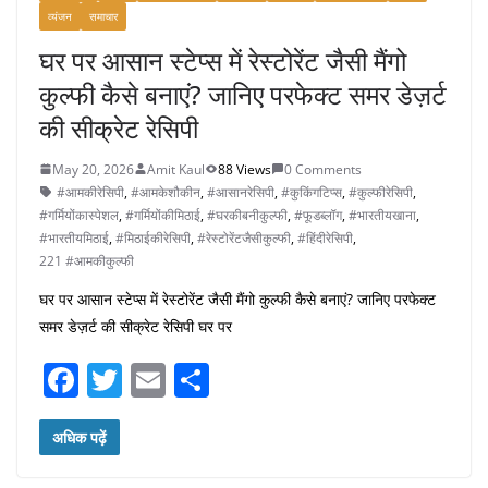
व्यंजन
समाचार
घर पर आसान स्टेप्स में रेस्टोरेंट जैसी मैंगो
कुल्फी कैसे बनाएं? जानिए परफेक्ट समर डेज़र्ट
की सीक्रेट रेसिपी
May 20, 2026
Amit Kaul
88 Views
0 Comments
#आमकीरेसिपी
,
#आमकेशौकीन
,
#आसानरेसिपी
,
#कुकिंगटिप्स
,
#कुल्फीरेसिपी
,
#गर्मियोंकास्पेशल
,
#गर्मियोंकीमिठाई
,
#घरकीबनीकुल्फी
,
#फूडब्लॉग
,
#भारतीयखाना
,
#भारतीयमिठाई
,
#मिठाईकीरेसिपी
,
#रेस्टोरेंटजैसीकुल्फी
,
#हिंदीरेसिपी
,
221 #आमकीकुल्फी
घर पर आसान स्टेप्स में रेस्टोरेंट जैसी मैंगो कुल्फी कैसे बनाएं? जानिए परफेक्ट
समर डेज़र्ट की सीक्रेट रेसिपी घर पर
F
T
E
S
a
w
m
h
c
itt
ai
ar
अधिक पढ़ें
e
er
l
e