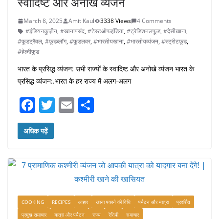
स्वादिष्ट और अनोखे व्यंजन
March 8, 2025
Amit Kaul
3338 Views
4 Comments
#इंडियनकुज़ीन
,
#खानापसंद
,
#टेस्टऑफइंडिया
,
#ट्रेडिशनलफूड
,
#देसीखाना
,
#फूडट्रैवल
,
#फूडब्लॉग
,
#फूडलवर
,
#भारतीयखाना
,
#भारतीयव्यंजन
,
#स्ट्रीटफूड
,
#हेल्दीफूड
भारत के प्रसिद्ध व्यंजन: सभी राज्यों के स्वादिष्ट और अनोखे व्यंजन भारत के
प्रसिद्ध व्यंजन:.भारत के हर राज्य में अलग-अलग
F
T
E
S
a
w
m
h
c
itt
ai
ar
अधिक पढ़ें
e
er
l
e
b
o
o
COOKING
RECIPES
आहार
खाना पकाने की विधि
पर्यटन और यात्रा
प्रदर्शित
k
प्रमुख समाचार
यात्रा और पर्यटन
राज्य
रेसिपी
समाचार