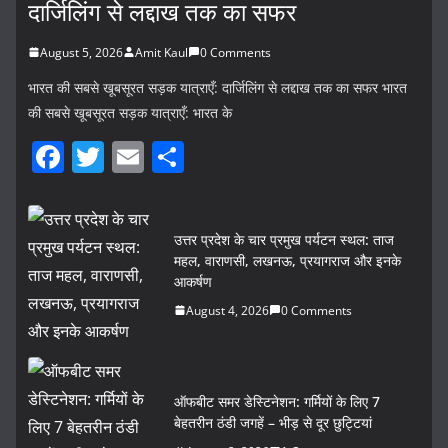
दार्जिलिंग से लद्दाख तक का सफर
August 5, 2026
Amit Kaul
0 Comments
भारत की सबसे खूबसूरत सड़क यात्राएँ: दार्जिलिंग से लद्दाख तक का सफर भारत
की सबसे खूबसूरत सड़क यात्राएँ: भारत के
F
T
E
S
a
w
m
h
c
itt
ai
ar
उत्तर प्रदेश के चार प्रमुख पर्यटन स्थल: ताज
e
er
l
e
महल, वाराणसी, लखनऊ, प्रयागराज और इनके
b
आकर्षण
o
August 4, 2026
0 Comments
o
k
ऑफबीट समर डेस्टिनेशन: गर्मियों के लिए 7
बेहतरीन ठंडी जगहें – भीड़ से दूर छुट्टियां