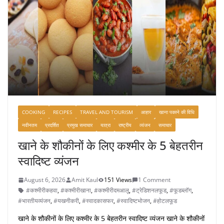
COOKING
RECIPES
TRAVEL AND TOURISM
आहार
खाना पकाने की विधि
नवीनतम
प्रदर्शित
प्रमुख समाचार
यात्रा
राष्ट्रीय
व्यंजन
समाचार
खाने के शौकीनों के लिए कश्मीर के 5 बेहतरीन
स्वादिष्ट व्यंजन
August 6, 2026
Amit Kaul
151 Views
1 Comment
#कश्मीरीकहवा
,
#कश्मीरीखाना
,
#कश्मीरीदमआलू
,
#ट्रेडिशनलफूड
,
#फूडब्लॉग
,
#भारतीयव्यंजन
,
#यखनीकरी
,
#स्वादकासफर
,
#स्वादिष्टभोजन
,
#होटलफूड
खाने के शौकीनों के लिए कश्मीर के 5 बेहतरीन स्वादिष्ट व्यंजन खाने के शौकीनों