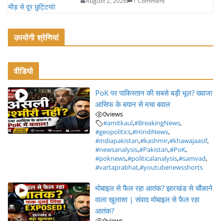
August 2, 2026
1 Comment
उपयोगी श्रेणियां
वीडियो
PoK पर पाकिस्तान की सबसे बड़ी भूल? ख्वाजा
आसिफ के बयान से मचा बवाल
0
views
#amitkaul
,
#BreakingNews
,
#geopolitics
,
#HindiNews
,
#indiapakistan
,
#kashmir
,
#khawajaasif
,
#newsanalysis
,
#Pakistan
,
#PoK
,
#poknews
,
#politicalanalysis
,
#samvad
,
#vartaprabhat
,
#youtubenewsshorts
मोबाइल से फैल रहा आतंक? झारखंड से चौंकाने
वाला खुलासा | संवाद मोबाइल से फैल रहा
आतंक?
0
views