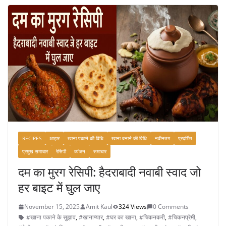
b
o
o
k
RECIPES
आहार
खाना पकाने की विधि
खाना बनाने की विधि
नवीनतम
प्रदर्शित
प्रमुख समाचार
रेसिपी
व्यंजन
समाचार
दम का मुरग रेसिपी: हैदराबादी नवाबी स्वाद जो
हर बाइट में घुल जाए
November 15, 2025
Amit Kaul
324 Views
0 Comments
#खाना पकाने के सुझाव
,
#खानाप्यार
,
#घर का खाना
,
#चिकनकरी
,
#चिकनप्रेमी
,