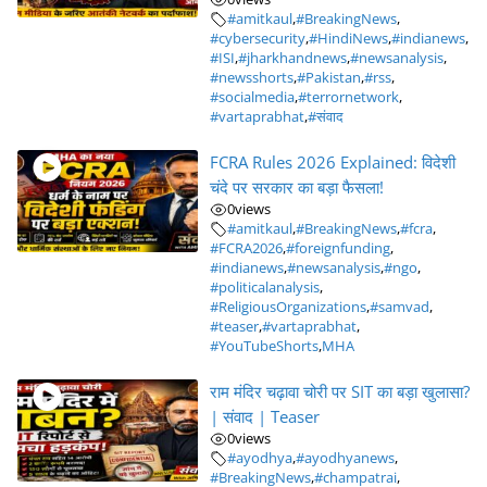
#amitkaul
,
#BreakingNews
,
#cybersecurity
,
#HindiNews
,
#indianews
,
#ISI
,
#jharkhandnews
,
#newsanalysis
,
#newsshorts
,
#Pakistan
,
#rss
,
#socialmedia
,
#terrornetwork
,
#vartaprabhat
,
#संवाद
FCRA Rules 2026 Explained: विदेशी
चंदे पर सरकार का बड़ा फैसला!
0
views
#amitkaul
,
#BreakingNews
,
#fcra
,
#FCRA2026
,
#foreignfunding
,
#indianews
,
#newsanalysis
,
#ngo
,
#politicalanalysis
,
#ReligiousOrganizations
,
#samvad
,
#teaser
,
#vartaprabhat
,
#YouTubeShorts
,
MHA
राम मंदिर चढ़ावा चोरी पर SIT का बड़ा खुलासा?
| संवाद | Teaser
0
views
#ayodhya
,
#ayodhyanews
,
#BreakingNews
,
#champatrai
,