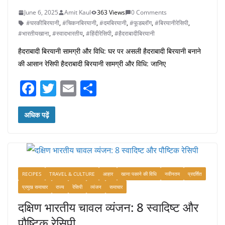
June 6, 2025
Amit Kaul
363 Views
0 Comments
#घरकीबिरयानी
,
#चिकनबिरयानी
,
#दमबिरयानी
,
#फूडब्लॉग
,
#बिरयानीरेसिपी
,
#भारतीयखाना
,
#स्वादभारतीय
,
#हिंदीरेसिपी
,
#हैदराबादीबिरयानी
हैदराबादी बिरयानी सामग्री और विधि: घर पर असली हैदराबादी बिरयानी बनाने
की आसान रेसिपी हैदराबादी बिरयानी सामग्री और विधि: जानिए
F
T
E
S
a
w
m
h
c
itt
ai
ar
अधिक पढ़ें
e
er
l
e
b
o
RECIPES
TRAVEL & CULTURE
आहार
खाना पकाने की विधि
नवीनतम
प्रदर्शित
o
प्रमुख समाचार
राज्य
रेसिपी
व्यंजन
समाचार
k
दक्षिण भारतीय चावल व्यंजन: 8 स्वादिष्ट और
पौष्टिक रेसिपी