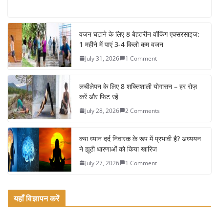
a
w
m
h
c
itt
ai
ar
e
er
l
e
वजन घटाने के लिए 8 बेहतरीन वॉकिंग एक्सरसाइज:
1 महीने में पाएं 3-4 किलो कम वजन
b
July 31, 2026
1 Comment
o
o
लचीलेपन के लिए 8 शक्तिशाली योगासन – हर रोज़
k
करें और फिट रहें
July 28, 2026
2 Comments
क्या ध्यान दर्द निवारक के रूप में प्रभावी है? अध्ययन
ने झूठी धारणाओं को किया खारिज
July 27, 2026
1 Comment
यहाँ विज्ञापन करें