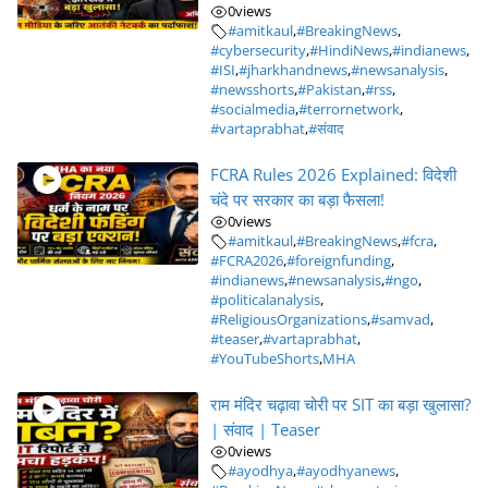
0
views
#amitkaul
,
#BreakingNews
,
#cybersecurity
,
#HindiNews
,
#indianews
,
#ISI
,
#jharkhandnews
,
#newsanalysis
,
#newsshorts
,
#Pakistan
,
#rss
,
#socialmedia
,
#terrornetwork
,
#vartaprabhat
,
#संवाद
FCRA Rules 2026 Explained: विदेशी
चंदे पर सरकार का बड़ा फैसला!
0
views
#amitkaul
,
#BreakingNews
,
#fcra
,
#FCRA2026
,
#foreignfunding
,
#indianews
,
#newsanalysis
,
#ngo
,
#politicalanalysis
,
#ReligiousOrganizations
,
#samvad
,
#teaser
,
#vartaprabhat
,
#YouTubeShorts
,
MHA
राम मंदिर चढ़ावा चोरी पर SIT का बड़ा खुलासा?
| संवाद | Teaser
0
views
#ayodhya
,
#ayodhyanews
,