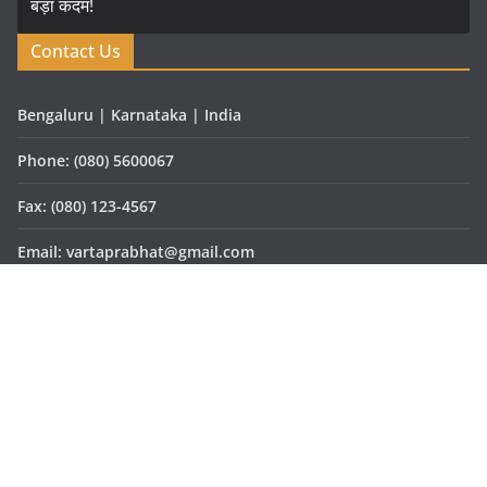
Contact Us
Bengaluru | Karnataka | India
Phone: (080) 5600067
Fax: (080) 123-4567
Email: vartaprabhat@gmail.com
Website: www.vartaprabhat.com
Copyright © 2026
वार्ता प्रभात
. All rights reserved.
Theme:
ColorMag Pro
by ThemeGrill. Powered by
WordPress
.