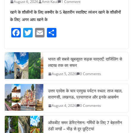
August 6, 2026
Amit Kaul
1 Comment
खाने के शौकीनों के लिए कश्मीर के 5 बेहतरीन स्वादिष्ट व्यंजन खाने के शौकीनों
के लिए: अगर आप खाने के
F
T
E
S
a
w
m
h
c
itt
ai
ar
e
er
l
e
भारत की सबसे खूबसूरत सड़क यात्राएँ: दार्जिलिंग से
लद्दाख तक का सफर
b
August 5, 2026
0 Comments
o
o
उत्तर प्रदेश के चार प्रमुख पर्यटन स्थल: ताज महल,
k
वाराणसी, लखनऊ, प्रयागराज और इनके आकर्षण
August 4, 2026
0 Comments
ऑफबीट समर डेस्टिनेशन: गर्मियों के लिए 7 बेहतरीन
ठंडी जगहें – भीड़ से दूर छुट्टियां