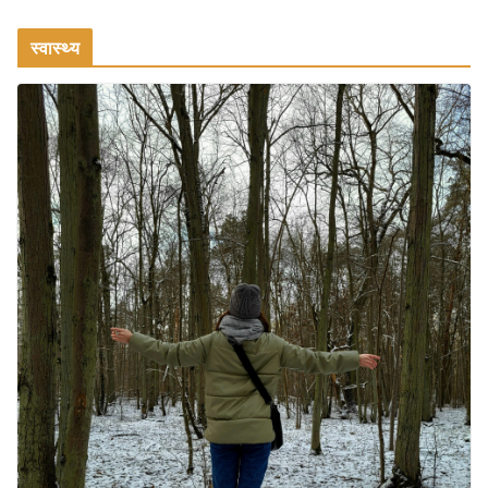
August 1, 2026
1 Comment
स्वास्थ्य
वजन घटाने के लिए 8 बेहतरीन वॉकिंग एक्सरसाइज: 1 महीने में पाएं 3-4
किलो कम वजन
July 31, 2026
1 Comment
16 ज़रूरी कीबोर्ड शॉर्टकट्स जो आपकी
उत्पादकता को दोगुना कर देंगे
August 7, 2026
0 Comments