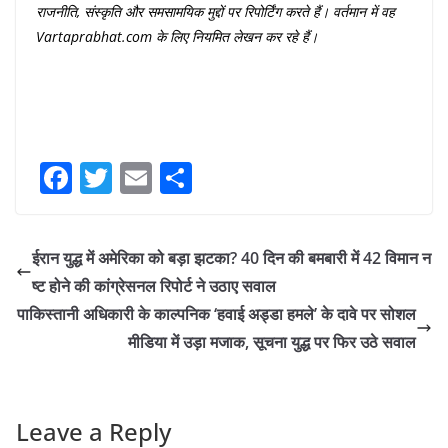
राजनीति
,
संस्कृति
और
समसामयिक
मुद्दों
पर
रिपोर्टिंग
करते
हैं।
वर्तमान
में
वह
Vartaprabhat.com
के
लिए
नियमित
लेखन
कर
रहे
हैं।
F
T
E
S
a
w
m
h
c
itt
ai
ar
ईरान युद्ध में अमेरिका को बड़ा झटका? 40 दिन की बमबारी में 42 विमान न
e
er
l
e
ष्ट होने की कांग्रेसनल रिपोर्ट ने उठाए सवाल
b
पाकिस्तानी अधिकारी के काल्पनिक ‘हवाई अड्डा हमले’ के दावे पर सोशल
o
मीडिया में उड़ा मजाक, सूचना युद्ध पर फिर उठे सवाल
o
k
Leave a Reply