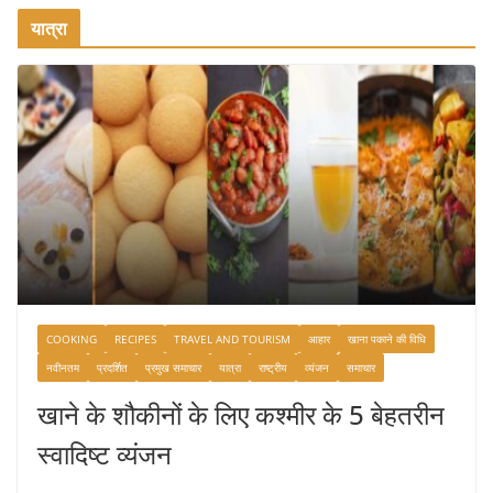
यात्रा
COOKING
RECIPES
TRAVEL AND TOURISM
आहार
खाना पकाने की विधि
नवीनतम
प्रदर्शित
प्रमुख समाचार
यात्रा
राष्ट्रीय
व्यंजन
समाचार
खाने के शौकीनों के लिए कश्मीर के 5 बेहतरीन
स्वादिष्ट व्यंजन