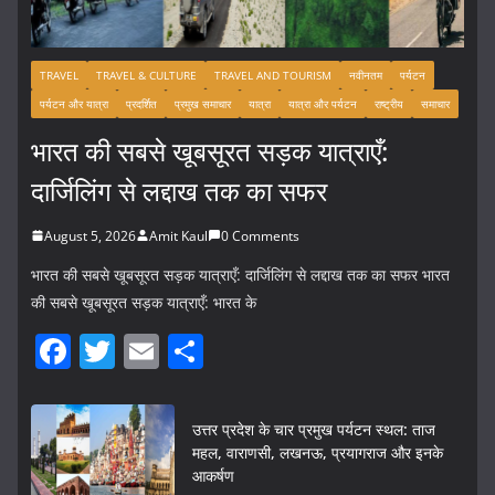
TRAVEL
TRAVEL & CULTURE
TRAVEL AND TOURISM
नवीनतम
पर्यटन
पर्यटन और यात्रा
प्रदर्शित
प्रमुख समाचार
यात्रा
यात्रा और पर्यटन
राष्ट्रीय
समाचार
भारत की सबसे खूबसूरत सड़क यात्राएँ:
दार्जिलिंग से लद्दाख तक का सफर
August 5, 2026
Amit Kaul
0 Comments
भारत की सबसे खूबसूरत सड़क यात्राएँ: दार्जिलिंग से लद्दाख तक का सफर भारत
की सबसे खूबसूरत सड़क यात्राएँ: भारत के
F
T
E
S
a
w
m
h
c
itt
ai
ar
उत्तर प्रदेश के चार प्रमुख पर्यटन स्थल: ताज
e
er
l
e
महल, वाराणसी, लखनऊ, प्रयागराज और इनके
आकर्षण
b