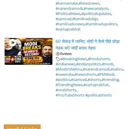
#kannamalai
,
#latestnews
,
#narendramodi
,
#newsanalysis
,
#PoliticalNews
,
#politicalupdates
,
#samvad
,
#tamilnadubjp
,
#tamilnadunews
,
#tamilnadupolitics
,
#vartaprabhat
60 सेकंड में जानिए: मोदी ने कैसे पीछे छोड़ा
नेहरू को? मोदी बनाम नेहरू
0
views
#BreakingNews
,
#hindishorts
,
#indianews
,
#indianpolitics
,
#modi
,
#ModiVsNehru
,
#narendramodi
,
#nehru
,
#newindia
,
#newsshorts
,
#PMModi
,
#politics
,
#samvad
,
#shorts
,
#trending
,
#TrendingNews
,
#vartaprabhat
,
#viralshorts
,
#YouTubeShorts #politicalshorts