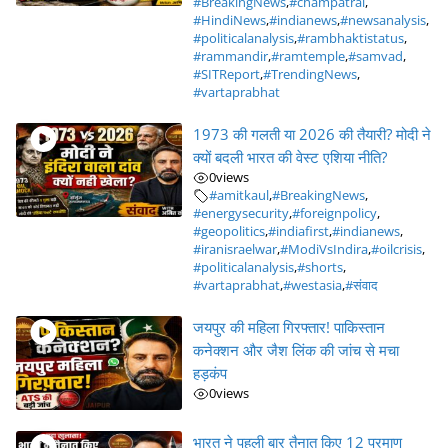
#BreakingNews
,
#champatrai
,
#HindiNews
,
#indianews
,
#newsanalysis
,
#politicalanalysis
,
#rambhaktistatus
,
#rammandir
,
#ramtemple
,
#samvad
,
#SITReport
,
#TrendingNews
,
#vartaprabhat
1973 की गलती या 2026 की तैयारी? मोदी ने
क्यों बदली भारत की वेस्ट एशिया नीति?
0
views
#amitkaul
,
#BreakingNews
,
#energysecurity
,
#foreignpolicy
,
#geopolitics
,
#indiafirst
,
#indianews
,
#iranisraelwar
,
#ModiVsIndira
,
#oilcrisis
,
#politicalanalysis
,
#shorts
,
#vartaprabhat
,
#westasia
,
#संवाद
जयपुर की महिला गिरफ्तार! पाकिस्तान
कनेक्शन और जैश लिंक की जांच से मचा
हड़कंप
0
views
भारत ने पहली बार तैनात किए 12 परमाणु