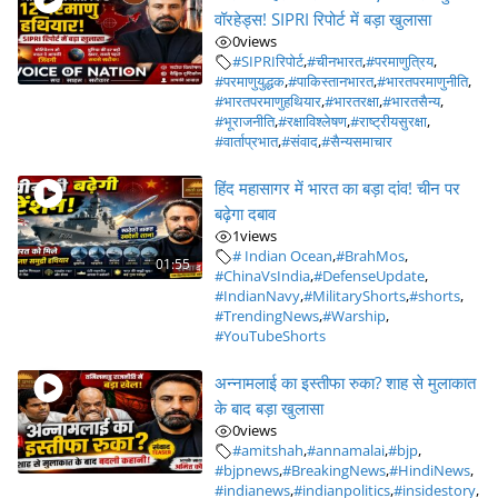
वॉरहेड्स! SIPRI रिपोर्ट में बड़ा खुलासा
0
views
#SIPRIरिपोर्ट
,
#चीनभारत
,
#परमाणुत्रिय
,
#परमाणुयुद्धक
,
#पाकिस्तानभारत
,
#भारतपरमाणुनीति
,
#भारतपरमाणुहथियार
,
#भारतरक्षा
,
#भारतसैन्य
,
#भूराजनीति
,
#रक्षाविश्लेषण
,
#राष्ट्रीयसुरक्षा
,
#वार्ताप्रभात
,
#संवाद
,
#सैन्यसमाचार
हिंद महासागर में भारत का बड़ा दांव! चीन पर
बढ़ेगा दबाव
1
views
# Indian Ocean
,
#BrahMos
,
01:55
#ChinaVsIndia
,
#DefenseUpdate
,
#IndianNavy
,
#MilitaryShorts
,
#shorts
,
#TrendingNews
,
#Warship
,
#YouTubeShorts
अन्नामलाई का इस्तीफा रुका? शाह से मुलाकात
के बाद बड़ा खुलासा
0
views
#amitshah
,
#annamalai
,
#bjp
,
#bjpnews
,
#BreakingNews
,
#HindiNews
,
#indianews
,
#indianpolitics
,
#insidestory
,