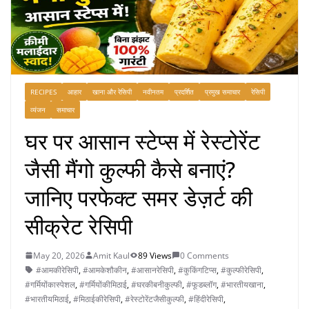
RECIPES
आहार
खाना और रेसिपी
नवीनतम
प्रदर्शित
प्रमुख समाचार
रेसिपी
व्यंजन
समाचार
घर पर आसान स्टेप्स में रेस्टोरेंट
जैसी मैंगो कुल्फी कैसे बनाएं?
जानिए परफेक्ट समर डेज़र्ट की
सीक्रेट रेसिपी
May 20, 2026
Amit Kaul
89 Views
0 Comments
#आमकीरेसिपी
,
#आमकेशौकीन
,
#आसानरेसिपी
,
#कुकिंगटिप्स
,
#कुल्फीरेसिपी
,
#गर्मियोंकास्पेशल
,
#गर्मियोंकीमिठाई
,
#घरकीबनीकुल्फी
,
#फूडब्लॉग
,
#भारतीयखाना
,
#भारतीयमिठाई
,
#मिठाईकीरेसिपी
,
#रेस्टोरेंटजैसीकुल्फी
,
#हिंदीरेसिपी
,