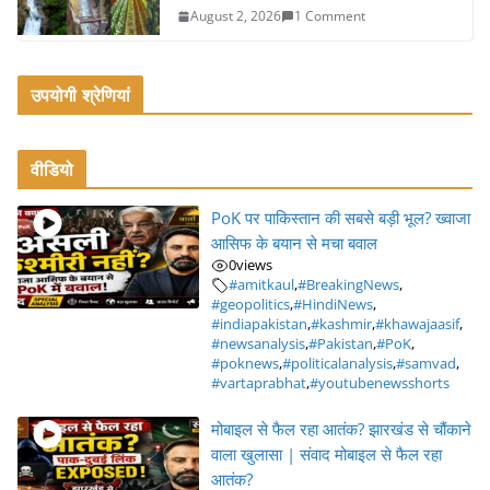
August 2, 2026
1 Comment
उपयोगी श्रेणियां
वीडियो
PoK पर पाकिस्तान की सबसे बड़ी भूल? ख्वाजा
आसिफ के बयान से मचा बवाल
0
views
#amitkaul
,
#BreakingNews
,
#geopolitics
,
#HindiNews
,
#indiapakistan
,
#kashmir
,
#khawajaasif
,
#newsanalysis
,
#Pakistan
,
#PoK
,
#poknews
,
#politicalanalysis
,
#samvad
,
#vartaprabhat
,
#youtubenewsshorts
मोबाइल से फैल रहा आतंक? झारखंड से चौंकाने
वाला खुलासा | संवाद मोबाइल से फैल रहा
आतंक?