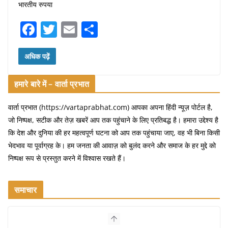
भारतीय रुपया
F
T
E
S
a
w
m
h
c
itt
ai
ar
अधिक पढ़ें
e
er
l
e
हमारे बारे में – वार्ता प्रभात
b
o
वार्ता प्रभात (https://vartaprabhat.com) आपका अपना हिंदी न्यूज़ पोर्टल है,
जो निष्पक्ष, सटीक और तेज़ खबरें आप तक पहुंचाने के लिए प्रतिबद्ध है। हमारा उद्देश्य है
o
कि देश और दुनिया की हर महत्वपूर्ण घटना को आप तक पहुंचाया जाए, वह भी बिना किसी
k
भेदभाव या पूर्वाग्रह के। हम जनता की आवाज़ को बुलंद करने और समाज के हर मुद्दे को
निष्पक्ष रूप से प्रस्तुत करने में विश्वास रखते हैं।
समाचार