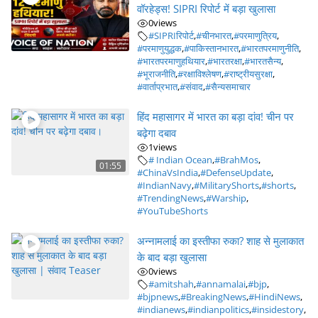
वॉरहेड्स! SIPRI रिपोर्ट में बड़ा खुलासा
0
views
#SIPRIरिपोर्ट
,
#चीनभारत
,
#परमाणुत्रिय
,
#परमाणुयुद्धक
,
#पाकिस्तानभारत
,
#भारतपरमाणुनीति
,
#भारतपरमाणुहथियार
,
#भारतरक्षा
,
#भारतसैन्य
,
#भूराजनीति
,
#रक्षाविश्लेषण
,
#राष्ट्रीयसुरक्षा
,
#वार्ताप्रभात
,
#संवाद
,
#सैन्यसमाचार
हिंद महासागर में भारत का बड़ा दांव! चीन पर
बढ़ेगा दबाव
1
views
# Indian Ocean
,
#BrahMos
,
01:55
#ChinaVsIndia
,
#DefenseUpdate
,
#IndianNavy
,
#MilitaryShorts
,
#shorts
,
#TrendingNews
,
#Warship
,
#YouTubeShorts
अन्नामलाई का इस्तीफा रुका? शाह से मुलाकात
के बाद बड़ा खुलासा
0
views
#amitshah
,
#annamalai
,
#bjp
,
#bjpnews
,
#BreakingNews
,
#HindiNews
,
#indianews
,
#indianpolitics
,
#insidestory
,