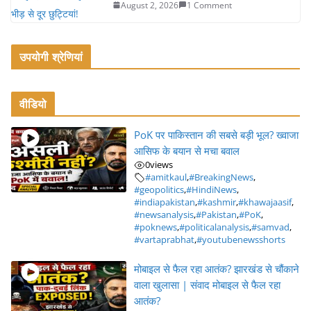
August 2, 2026
1 Comment
उपयोगी श्रेणियां
वीडियो
PoK पर पाकिस्तान की सबसे बड़ी भूल? ख्वाजा
आसिफ के बयान से मचा बवाल
0
views
#amitkaul
,
#BreakingNews
,
#geopolitics
,
#HindiNews
,
#indiapakistan
,
#kashmir
,
#khawajaasif
,
#newsanalysis
,
#Pakistan
,
#PoK
,
#poknews
,
#politicalanalysis
,
#samvad
,
#vartaprabhat
,
#youtubenewsshorts
मोबाइल से फैल रहा आतंक? झारखंड से चौंकाने
वाला खुलासा | संवाद मोबाइल से फैल रहा
आतंक?