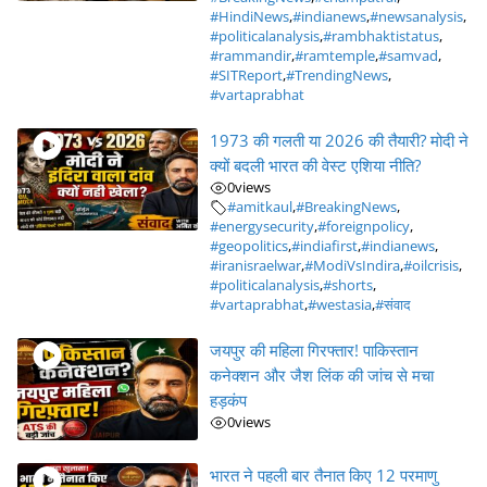
#HindiNews
,
#indianews
,
#newsanalysis
,
#politicalanalysis
,
#rambhaktistatus
,
#rammandir
,
#ramtemple
,
#samvad
,
#SITReport
,
#TrendingNews
,
#vartaprabhat
1973 की गलती या 2026 की तैयारी? मोदी ने
क्यों बदली भारत की वेस्ट एशिया नीति?
0
views
#amitkaul
,
#BreakingNews
,
#energysecurity
,
#foreignpolicy
,
#geopolitics
,
#indiafirst
,
#indianews
,
#iranisraelwar
,
#ModiVsIndira
,
#oilcrisis
,
#politicalanalysis
,
#shorts
,
#vartaprabhat
,
#westasia
,
#संवाद
जयपुर की महिला गिरफ्तार! पाकिस्तान
कनेक्शन और जैश लिंक की जांच से मचा
हड़कंप
0
views
भारत ने पहली बार तैनात किए 12 परमाणु