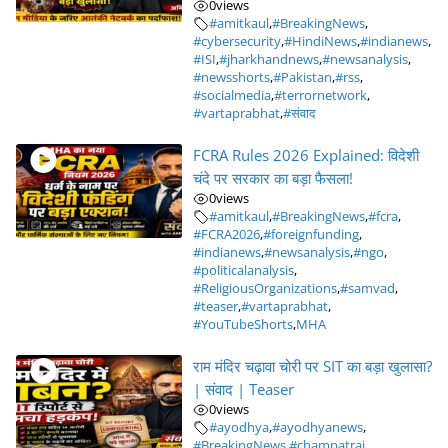
0
views
#amitkaul
,
#BreakingNews
,
#cybersecurity
,
#HindiNews
,
#indianews
,
#ISI
,
#jharkhandnews
,
#newsanalysis
,
#newsshorts
,
#Pakistan
,
#rss
,
#socialmedia
,
#terrornetwork
,
#vartaprabhat
,
#संवाद
FCRA Rules 2026 Explained: विदेशी
चंदे पर सरकार का बड़ा फैसला!
0
views
#amitkaul
,
#BreakingNews
,
#fcra
,
#FCRA2026
,
#foreignfunding
,
#indianews
,
#newsanalysis
,
#ngo
,
#politicalanalysis
,
#ReligiousOrganizations
,
#samvad
,
#teaser
,
#vartaprabhat
,
#YouTubeShorts
,
MHA
राम मंदिर चढ़ावा चोरी पर SIT का बड़ा खुलासा?
| संवाद | Teaser
0
views
#ayodhya
,
#ayodhyanews
,
#BreakingNews
,
#champatrai
,