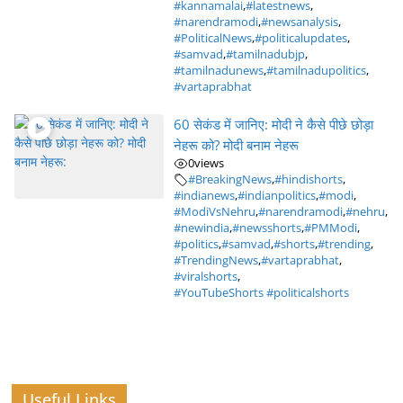
#kannamalai
,
#latestnews
,
#narendramodi
,
#newsanalysis
,
#PoliticalNews
,
#politicalupdates
,
#samvad
,
#tamilnadubjp
,
#tamilnadunews
,
#tamilnadupolitics
,
#vartaprabhat
60 सेकंड में जानिए: मोदी ने कैसे पीछे छोड़ा
नेहरू को? मोदी बनाम नेहरू
0
views
#BreakingNews
,
#hindishorts
,
#indianews
,
#indianpolitics
,
#modi
,
#ModiVsNehru
,
#narendramodi
,
#nehru
,
#newindia
,
#newsshorts
,
#PMModi
,
#politics
,
#samvad
,
#shorts
,
#trending
,
#TrendingNews
,
#vartaprabhat
,
#viralshorts
,
#YouTubeShorts #politicalshorts
Useful Links