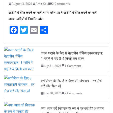
August 3, 2026
Amit Kaul
2 Comments
सर्दियों में वॉक करने का सही समय कौन-सा है सर्दियों में वॉक करने का सही
समय: सर्दियों में नियमित वॉक
F
T
E
S
a
w
m
h
c
itt
ai
ar
e
er
l
e
वजन घटाने के लिए 8 बेहतरीन वॉकिंग एक्सरसाइज:
1 महीने में पाएं 3-4 किलो कम वजन
b
July 31, 2026
1 Comment
o
o
लचीलेपन के लिए 8 शक्तिशाली योगासन – हर रोज़
k
करें और फिट रहें
July 28, 2026
2 Comments
क्या ध्यान दर्द निवारक के रूप में प्रभावी है? अध्ययन