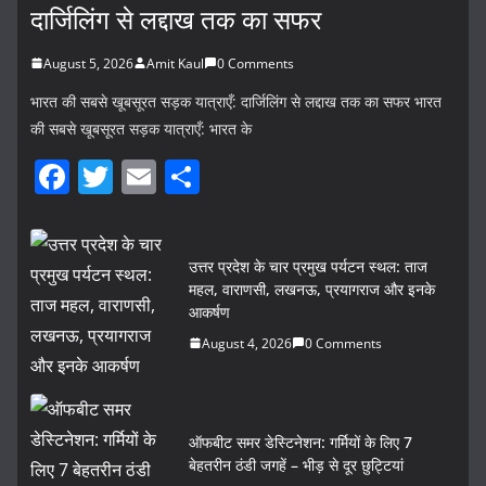
दार्जिलिंग से लद्दाख तक का सफर
August 5, 2026
Amit Kaul
0 Comments
भारत की सबसे खूबसूरत सड़क यात्राएँ: दार्जिलिंग से लद्दाख तक का सफर भारत
की सबसे खूबसूरत सड़क यात्राएँ: भारत के
F
T
E
S
a
w
m
h
c
itt
ai
ar
उत्तर प्रदेश के चार प्रमुख पर्यटन स्थल: ताज
e
er
l
e
महल, वाराणसी, लखनऊ, प्रयागराज और इनके
b
आकर्षण
o
August 4, 2026
0 Comments
o
k
ऑफबीट समर डेस्टिनेशन: गर्मियों के लिए 7
बेहतरीन ठंडी जगहें – भीड़ से दूर छुट्टियां