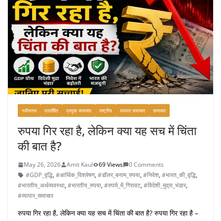
नवीनतम
प्रदर्शित
प्रमुख समाचार
राष्ट्रीय
व्यापार समाचार
समाचार
रुपया गिर रहा है, लेकिन क्या यह सच में चिंता
की बात है?
May 26, 2026
Amit Kaul
69 Views
0 Comments
#GDP_वृद्धि
,
#आर्थिक_विश्लेषण
,
#डॉलर_बनाम_रुपया
,
#निवेश
,
#भारत_की_वृद्धि
,
#भारतीय_अर्थव्यवस्था
,
#भारतीय_रुपया
,
#रुपये_में_गिरावट
,
#विदेशी_मुद्रा_भंडार
,
#व्यापार_समाचार
रुपया गिर रहा है, लेकिन क्या यह सच में चिंता की बात है? रुपया गिर रहा है –