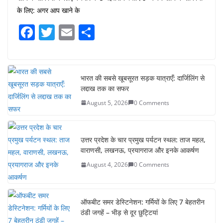
के लिए: अगर आप खाने के
F
T
E
S
a
w
m
h
c
itt
ai
ar
e
er
l
e
भारत की सबसे खूबसूरत सड़क यात्राएँ: दार्जिलिंग से
लद्दाख तक का सफर
b
August 5, 2026
0 Comments
o
o
k
उत्तर प्रदेश के चार प्रमुख पर्यटन स्थल: ताज महल,
वाराणसी, लखनऊ, प्रयागराज और इनके आकर्षण
August 4, 2026
0 Comments
ऑफबीट समर डेस्टिनेशन: गर्मियों के लिए 7 बेहतरीन
ठंडी जगहें – भीड़ से दूर छुट्टियां