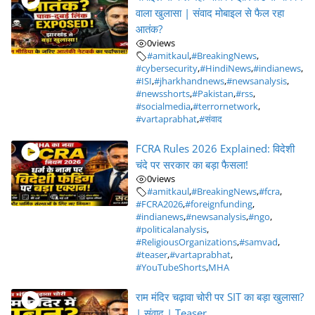
वाला खुलासा | संवाद मोबाइल से फैल रहा
आतंक?
0
views
#amitkaul
,
#BreakingNews
,
#cybersecurity
,
#HindiNews
,
#indianews
,
#ISI
,
#jharkhandnews
,
#newsanalysis
,
#newsshorts
,
#Pakistan
,
#rss
,
#socialmedia
,
#terrornetwork
,
#vartaprabhat
,
#संवाद
FCRA Rules 2026 Explained: विदेशी
चंदे पर सरकार का बड़ा फैसला!
0
views
#amitkaul
,
#BreakingNews
,
#fcra
,
#FCRA2026
,
#foreignfunding
,
#indianews
,
#newsanalysis
,
#ngo
,
#politicalanalysis
,
#ReligiousOrganizations
,
#samvad
,
#teaser
,
#vartaprabhat
,
#YouTubeShorts
,
MHA
राम मंदिर चढ़ावा चोरी पर SIT का बड़ा खुलासा?
| संवाद | Teaser