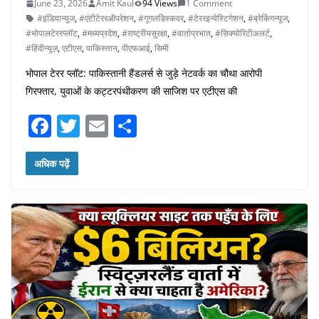
June 23, 2026
Amit Kaul
94 Views
1 Comment
#इंडियान्यूज
,
#एंटीटेररऑपरेशन
,
#गूगलडिस्कवर
,
#टेररइन्वेस्टिगेशन
,
#ब्रेकिंगन्यूज
,
#भोपालटेररप्लॉट
,
#मध्यप्रदेश
,
#राष्ट्रीयसुरक्षा
,
#वार्ताप्रभात
,
#सिक्योरिटीअलर्ट
,
#हिंदीन्यूज़
,
एटीएस
,
पाकिस्तान
,
पीएफआई
,
सिमी
भोपाल टेरर प्लॉट: पाकिस्तानी हैंडलर्स से जुड़े नेटवर्क का चौथा आरोपी
गिरफ्तार, युवाओं के कट्टरपंथीकरण की साजिश पर एटीएस की
F
T
E
S
a
w
m
h
c
itt
ai
ar
अधिक पढ़ें
e
er
l
e
b
o
o
k