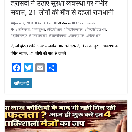
त्रासदी ने उठाए सुरक्षा व्यवस्था पर गंभीर
सवाल, 21 लोगों की मौत से दहली राजधानी
June 3, 2026
Amit Kaul
69 Views
0 Comments
#अग्निकांड
,
#जनसुरक्षा
,
#दिल्लीआग
,
#दिल्लीसमाचार
,
#दिल्लीहोटलआग
,
#ब्रेकिंगन्यूज
,
#भारतसमाचार
,
#मालवीयनगर
,
#वार्ताप्रभात
,
#होटलआग
दिल्ली होटल अग्निकांड: मालवीय नगर की त्रासदी ने उठाए सुरक्षा व्यवस्था पर
गंभीर सवाल, 21 लोगों की मौत से दहली
F
T
E
S
a
w
m
h
c
itt
ai
ar
अधिक पढ़ें
e
er
l
e
b
o
o