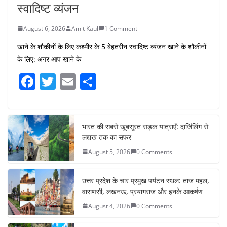
स्वादिष्ट व्यंजन
August 6, 2026
Amit Kaul
1 Comment
खाने के शौकीनों के लिए कश्मीर के 5 बेहतरीन स्वादिष्ट व्यंजन खाने के शौकीनों
के लिए: अगर आप खाने के
F
T
E
S
a
w
m
h
c
itt
ai
ar
e
er
l
e
भारत की सबसे खूबसूरत सड़क यात्राएँ: दार्जिलिंग से
लद्दाख तक का सफर
b
August 5, 2026
0 Comments
o
o
उत्तर प्रदेश के चार प्रमुख पर्यटन स्थल: ताज महल,
k
वाराणसी, लखनऊ, प्रयागराज और इनके आकर्षण
August 4, 2026
0 Comments