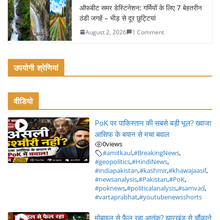
ऑफबीट समर डेस्टिनेशन: गर्मियों के लिए 7 बेहतरीन
ठंडी जगहें – भीड़ से दूर छुट्टियां
August 2, 2026
1 Comment
उपयोगी श्रेणियां
वीडियो
PoK पर पाकिस्तान की सबसे बड़ी भूल? ख्वाजा
आसिफ के बयान से मचा बवाल
0
views
#amitkaul
,
#BreakingNews
,
#geopolitics
,
#HindiNews
,
#indiapakistan
,
#kashmir
,
#khawajaasif
,
#newsanalysis
,
#Pakistan
,
#PoK
,
#poknews
,
#politicalanalysis
,
#samvad
,
#vartaprabhat
,
#youtubenewsshorts
मोबाइल से फैल रहा आतंक? झारखंड से चौंकाने