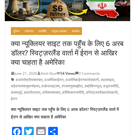
दुनिया
नवीनतम
प्रदर्शित
प्रमुख समाचार
समाचार
क्या न्यूक्लियर साइट तक पहुँच के लिए 6 अरब
डॉलर? स्विट्ज़रलैंड वार्ता में ईरान से आखिर
क्या चाहता है अमेरिका
June 21, 2026
Amit Kaul
54 Views
0 Comments
#अंतर्राष्ट्रीयसमाचार
,
#अमेरिकाईरान
,
#अमेरिकाईरानवार्ताकहानी
,
#इजराइल
,
#ईरानपरमाणुकार्यक्रम
,
#डोनाल्डट्रम्प
,
#परमाणुसमझौता
,
#ब्रेकिंगन्यूज
,
#भूराजनीति
,
#मध्यपूर्व
,
#वार्ताप्रभात
,
#विश्वसमाचार
,
#वैश्विकराजनीति
,
#स्विट्जरलैंडवार्ताकहानी
,
ईरान
क्या न्यूक्लियर साइट तक पहुँच के लिए 6 अरब डॉलर? स्विट्ज़रलैंड वार्ता में
ईरान से आखिर क्या चाहता है अमेरिका
F
T
E
S