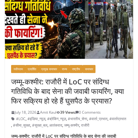
नवीनतम
प्रदर्शित
प्रमुख समाचार
राज्य
राष्ट्रीय
समाचार
जम्मू-कश्मीर: राजौरी में LoC पर संदिग्ध
गतिविधि के बाद सेना की जवाबी फायरिंग, क्या
फिर सक्रिय हो रहे हैं घुसपैठ के प्रयास?
July 18, 2026
Amit Kaul
39 Views
0 Comments
#LOC
,
#इंडिया_न्यूज़
,
#ब्रेकिंग_न्यूज़
,
#भारतीय_सेना
,
#वार्ता_प्रभात
,
#वार्ताप्रभात
,
#सीमा_सुरक्षा
,
#सुरक्षा_बल
,
आतंकवाद
,
जम्मू-कश्मीर
,
राजौरी
जम्मू-कश्मीर: राजौरी में LoC पर संदिग्ध गतिविधि के बाद सेना की जवाबी