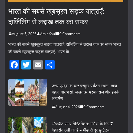
भारत की सबसे खूबसूरत सड़क यात्राएँ:
दार्जिलिंग से लद्दाख तक का सफर
August 5, 2026
Amit Kaul
0 Comments
भारत की सबसे खूबसूरत सड़क यात्राएँ: दार्जिलिंग से लद्दाख तक का सफर भारत
की सबसे खूबसूरत सड़क यात्राएँ: भारत के
F
T
E
S
a
w
m
h
c
itt
ai
ar
उत्तर प्रदेश के चार प्रमुख पर्यटन स्थल: ताज
e
er
l
e
महल, वाराणसी, लखनऊ, प्रयागराज और इनके
आकर्षण
b
August 4, 2026
0 Comments
o
o
ऑफबीट समर डेस्टिनेशन: गर्मियों के लिए 7
k
बेहतरीन ठंडी जगहें – भीड़ से दूर छुट्टियां