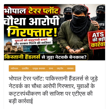
e
er
l
e
b
o
o
k
नवीनतम
प्रदर्शित
प्रमुख समाचार
राज्य
राष्ट्रीय
समाचार
भोपाल टेरर प्लॉट: पाकिस्तानी हैंडलर्स से जुड़े
नेटवर्क का चौथा आरोपी गिरफ्तार, युवाओं के
कट्टरपंथीकरण की साजिश पर एटीएस की
बड़ी कार्रवाई