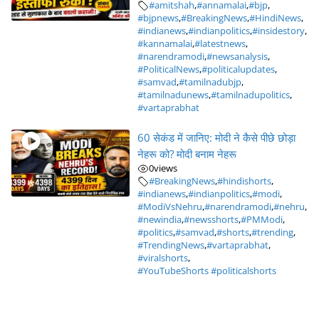
#amitshah
,
#annamalai
,
#bjp
,
#bjpnews
,
#BreakingNews
,
#HindiNews
,
#indianews
,
#indianpolitics
,
#insidestory
,
#kannamalai
,
#latestnews
,
#narendramodi
,
#newsanalysis
,
#PoliticalNews
,
#politicalupdates
,
#samvad
,
#tamilnadubjp
,
#tamilnadunews
,
#tamilnadupolitics
,
#vartaprabhat
60 सेकंड में जानिए: मोदी ने कैसे पीछे छोड़ा
नेहरू को? मोदी बनाम नेहरू
0
views
#BreakingNews
,
#hindishorts
,
#indianews
,
#indianpolitics
,
#modi
,
#ModiVsNehru
,
#narendramodi
,
#nehru
,
#newindia
,
#newsshorts
,
#PMModi
,
#politics
,
#samvad
,
#shorts
,
#trending
,
#TrendingNews
,
#vartaprabhat
,
#viralshorts
,
#YouTubeShorts #politicalshorts