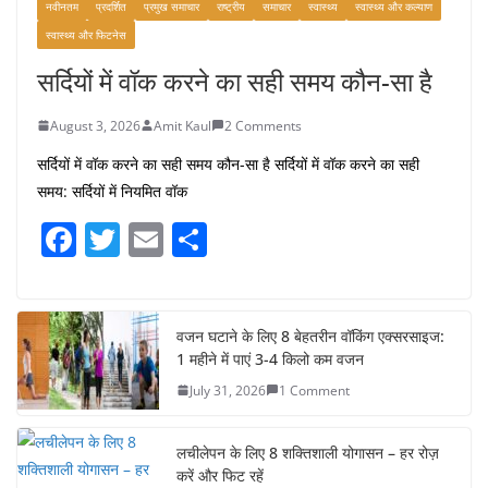
नवीनतम
प्रदर्शित
प्रमुख समाचार
राष्ट्रीय
समाचार
स्वास्थ्य
स्वास्थ्य और कल्याण
स्वास्थ्य और फिटनेस
सर्दियों में वॉक करने का सही समय कौन-सा है
August 3, 2026
Amit Kaul
2 Comments
सर्दियों में वॉक करने का सही समय कौन-सा है सर्दियों में वॉक करने का सही
समय: सर्दियों में नियमित वॉक
F
T
E
S
a
w
m
h
c
itt
ai
ar
e
er
l
e
वजन घटाने के लिए 8 बेहतरीन वॉकिंग एक्सरसाइज:
1 महीने में पाएं 3-4 किलो कम वजन
b
July 31, 2026
1 Comment
o
o
लचीलेपन के लिए 8 शक्तिशाली योगासन – हर रोज़
k
करें और फिट रहें