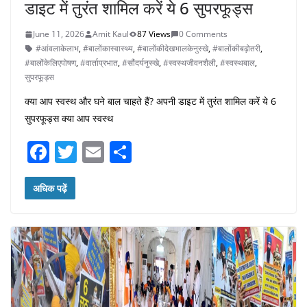
डाइट में तुरंत शामिल करें ये 6 सुपरफूड्स
June 11, 2026
Amit Kaul
87 Views
0 Comments
#आंवलाकेलाभ
,
#बालोंकास्वास्थ्य
,
#बालोंकीदेखभालकेनुस्खे
,
#बालोंकीबढ़ोतरी
,
#बालोंकेलिएपोषण
,
#वार्ताप्रभात
,
#सौंदर्यनुस्खे
,
#स्वस्थजीवनशैली
,
#स्वस्थबाल
,
सुपरफूड्स
क्या आप स्वस्थ और घने बाल चाहते हैं? अपनी डाइट में तुरंत शामिल करें ये 6
सुपरफूड्स क्या आप स्वस्थ
F
T
E
S
a
w
m
h
c
itt
ai
ar
अधिक पढ़ें
e
er
l
e
b
o
o
k