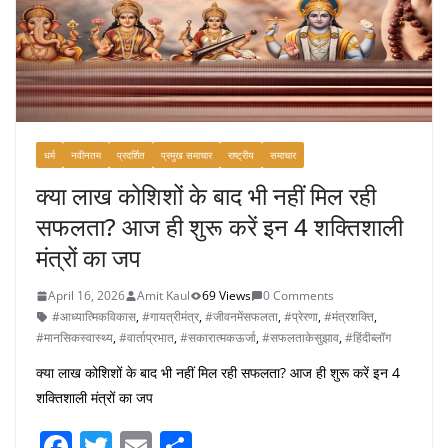
k
धर्म
नवीनतम
प्रदर्शित
प्रमुख समाचार
राष्ट्रीय
समाचार
क्या लाख कोशिशों के बाद भी नहीं मिल रही
सफलता? आज ही शुरू करें इन 4 शक्तिशाली
मंत्रों का जप
April 16, 2026
Amit Kaul
69 Views
0 Comments
#आध्यात्मिकविकास
,
#गायत्रीमंत्र
,
#जीवनमेंसफलता
,
#प्रेरणा
,
#मंत्रशक्ति
,
#मानसिकस्वास्थ्य
,
#वार्ताप्रभात
,
#सकारात्मकऊर्जा
,
#सफलताकेसुझाव
,
#हिंदीब्लॉग
क्या लाख कोशिशों के बाद भी नहीं मिल रही सफलता? आज ही शुरू करें इन 4
शक्तिशाली मंत्रों का जप
F
T
E
S