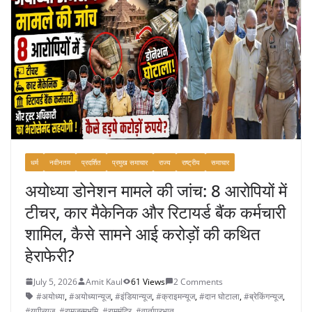
o
o
k
धर्म
नवीनतम
प्रदर्शित
प्रमुख समाचार
राज्य
राष्ट्रीय
समाचार
अयोध्या डोनेशन मामले की जांच: 8 आरोपियों में
टीचर, कार मैकेनिक और रिटायर्ड बैंक कर्मचारी
शामिल, कैसे सामने आई करोड़ों की कथित
हेराफेरी?
July 5, 2026
Amit Kaul
61 Views
2 Comments
#अयोध्या
,
#अयोध्यान्यूज
,
#इंडियान्यूज
,
#क्राइमन्यूज
,
#दान घोटाला
,
#ब्रेकिंगन्यूज
,
#यूपीन्यूज
,
#रामजन्मभूमि
,
#राममंदिर
,
#वार्ताप्रभात