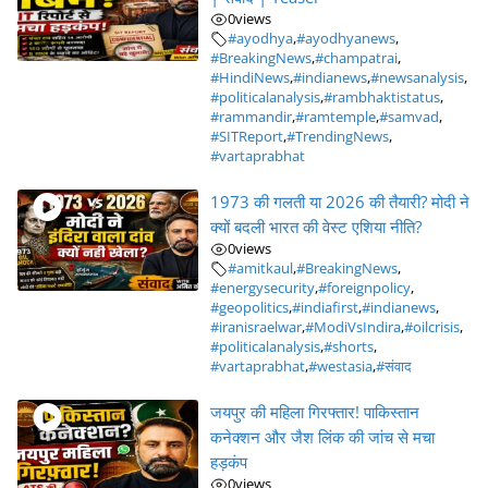
0
views
#ayodhya
,
#ayodhyanews
,
#BreakingNews
,
#champatrai
,
#HindiNews
,
#indianews
,
#newsanalysis
,
#politicalanalysis
,
#rambhaktistatus
,
#rammandir
,
#ramtemple
,
#samvad
,
#SITReport
,
#TrendingNews
,
#vartaprabhat
1973 की गलती या 2026 की तैयारी? मोदी ने
क्यों बदली भारत की वेस्ट एशिया नीति?
0
views
#amitkaul
,
#BreakingNews
,
#energysecurity
,
#foreignpolicy
,
#geopolitics
,
#indiafirst
,
#indianews
,
#iranisraelwar
,
#ModiVsIndira
,
#oilcrisis
,
#politicalanalysis
,
#shorts
,
#vartaprabhat
,
#westasia
,
#संवाद
जयपुर की महिला गिरफ्तार! पाकिस्तान
कनेक्शन और जैश लिंक की जांच से मचा
हड़कंप
0
views