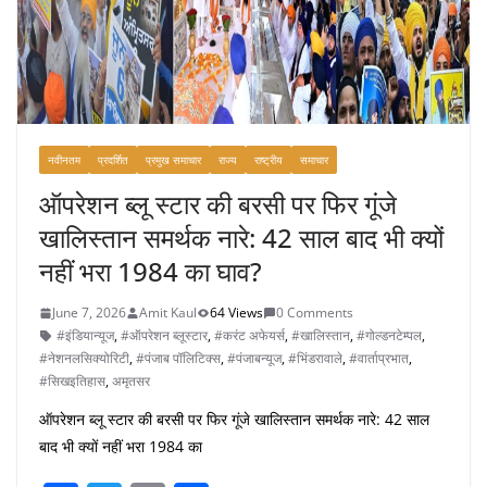
नवीनतम
प्रदर्शित
प्रमुख समाचार
राज्य
राष्ट्रीय
समाचार
ऑपरेशन ब्लू स्टार की बरसी पर फिर गूंजे
खालिस्तान समर्थक नारे: 42 साल बाद भी क्यों
नहीं भरा 1984 का घाव?
June 7, 2026
Amit Kaul
64 Views
0 Comments
#इंडियान्यूज
,
#ऑपरेशन ब्लूस्टार
,
#करंट अफेयर्स
,
#खालिस्तान
,
#गोल्डनटेम्पल
,
#नेशनलसिक्योरिटी
,
#पंजाब पॉलिटिक्स
,
#पंजाबन्यूज
,
#भिंडरावाले
,
#वार्ताप्रभात
,
#सिखइतिहास
,
अमृतसर
ऑपरेशन ब्लू स्टार की बरसी पर फिर गूंजे खालिस्तान समर्थक नारे: 42 साल
बाद भी क्यों नहीं भरा 1984 का