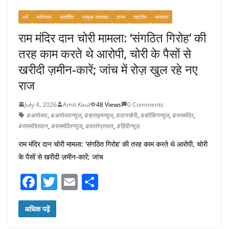
धर्म
नवीनतम
प्रदर्शित
प्रमुख समाचार
राज्य
राष्ट्रीय
समाचार
राम मंदिर दान चोरी मामला: ‘संगठित गिरोह’ की
तरह काम करते थे आरोपी, चोरी के पैसों से
खरीदी ज़मीन-कारें; जांच में रोज़ खुल रहे नए
राज
July 4, 2026
Amit Kaul
48 Views
0 Comments
#अयोध्या
,
#अयोध्यान्यूज
,
#क्राइमन्यूज
,
#दानचोरी
,
#ब्रेकिंगन्यूज
,
#राममंदिर
,
#राममंदिरदान
,
#राममंदिरन्यूज
,
#वार्ताप्रभात
,
#हिंदीन्यूज़
राम मंदिर दान चोरी मामला: ‘संगठित गिरोह’ की तरह काम करते थे आरोपी, चोरी
के पैसों से खरीदी ज़मीन-कारें; जांच
F
T
E
S
a
w
m
h
c
itt
ai
ar
अधिक पढ़ें