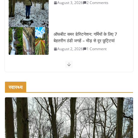
ऑफबीट समर डेस्टिनेशन: गर्मियों के लिए 7
बेहतरीन ठंडी जगहें – भीड़ से दूर छुट्टियां
August 2, 2026
1 Comment
कश्मीर यात्रा गाइड: प्राकृतिक सुंदरता और
स्वादिष्ट भोजन का अनूठा संगम
August 1, 2026
1 Comment
वजन घटाने के लिए 8 बेहतरीन वॉकिंग एक्सरसाइज: 1 महीने में पाएं 3-4
किलो कम वजन
July 31, 2026
1 Comment
स्वास्थ्य
16 ज़रूरी कीबोर्ड शॉर्टकट्स जो आपकी
उत्पादकता को दोगुना कर देंगे
August 7, 2026
0 Comments
खाने के शौकीनों के लिए कश्मीर के 5 बेहतरीन
स्वादिष्ट व्यंजन