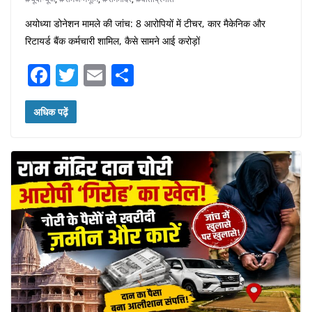
अयोध्या डोनेशन मामले की जांच: 8 आरोपियों में टीचर, कार मैकेनिक और
रिटायर्ड बैंक कर्मचारी शामिल, कैसे सामने आई करोड़ों
F
T
E
S
a
w
m
h
c
itt
ai
ar
अधिक पढ़ें
e
er
l
e
b
o
o
k