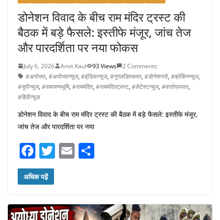
डोनेशन विवाद के बीच राम मंदिर ट्रस्ट की
बैठक में बड़े फैसले: इस्तीफे मंजूर, जांच तेज
और पारदर्शिता पर नया फोकस
July 6, 2026
Amit Kaul
93 Views
2 Comments
#अयोध्या
,
#अयोध्यान्यूज
,
#इंडियान्यूज
,
#गूगलडिस्कवर
,
#डोनेशनरो
,
#ब्रेकिंगन्यूज
,
#यूपीन्यूज
,
#रामजन्मभूमि
,
#राममंदिर
,
#राममंदिरट्रस्ट
,
#लेटेस्टन्यूज
,
#वार्ताप्रभात
,
#हिंदीन्यूज़
डोनेशन विवाद के बीच राम मंदिर ट्रस्ट की बैठक में बड़े फैसले: इस्तीफे मंजूर,
जांच तेज और पारदर्शिता पर नया
F
T
E
S
a
w
m
h
c
itt
ai
ar
अधिक पढ़ें
e
er
l
e
b