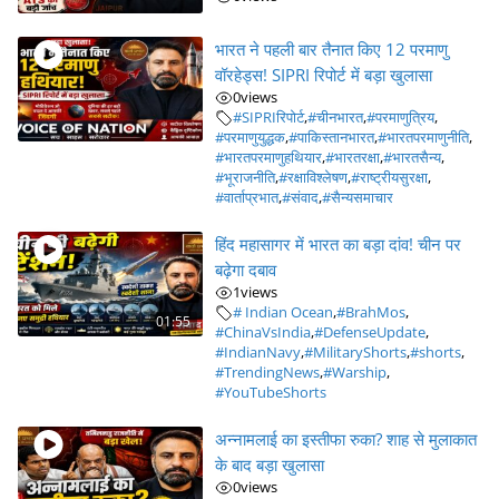
भारत ने पहली बार तैनात किए 12 परमाणु
वॉरहेड्स! SIPRI रिपोर्ट में बड़ा खुलासा
0
views
#SIPRIरिपोर्ट
,
#चीनभारत
,
#परमाणुत्रिय
,
#परमाणुयुद्धक
,
#पाकिस्तानभारत
,
#भारतपरमाणुनीति
,
#भारतपरमाणुहथियार
,
#भारतरक्षा
,
#भारतसैन्य
,
#भूराजनीति
,
#रक्षाविश्लेषण
,
#राष्ट्रीयसुरक्षा
,
#वार्ताप्रभात
,
#संवाद
,
#सैन्यसमाचार
हिंद महासागर में भारत का बड़ा दांव! चीन पर
बढ़ेगा दबाव
1
views
# Indian Ocean
,
#BrahMos
,
01:55
#ChinaVsIndia
,
#DefenseUpdate
,
#IndianNavy
,
#MilitaryShorts
,
#shorts
,
#TrendingNews
,
#Warship
,
#YouTubeShorts
अन्नामलाई का इस्तीफा रुका? शाह से मुलाकात
के बाद बड़ा खुलासा
0
views